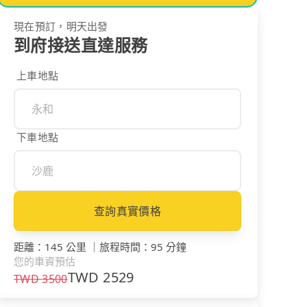
現在預訂，明天出發
到府接送直達服務
上車地點
下車地點
查詢真實價格
距離
：
145 公里
｜
旅程時間
：
95 分鐘
您的車資預估
TWD
2529
TWD
3500