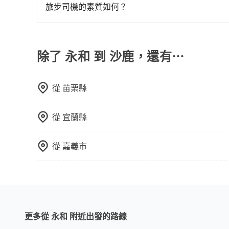
客車最多座位數量就是9人，如扣掉司機就只能乘坐
旅步司機的素質如何？
行李時，就顯得非常不便。
型巴士或大型遊覽車。非法改裝的車輛，不僅與車
旅步的每位司機都經過車隊的嚴格審核才能加入服
車終止行程事小，如果發生意外，保險公司可不予
戶的評價，這些資訊將被用作後續的司機教育參考
上。通常人數沒有超過10位，建議預約一台九人座
除了 永和 到 沙鹿，還有⋯
比較方便。但也有例外，比方說有些山區或路段是
從
苗栗縣
從
宜蘭縣
從
嘉義市
更多從 永和 附近出發的路線