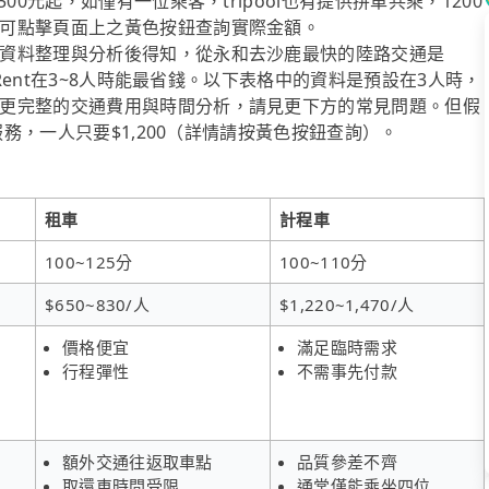
0元起，如僅有一位乘客，tripool也有提供拼車共乘，1200
可點擊頁面上之黃色按鈕查詢實際金額。
資料整理與分析後得知，從永和去沙鹿最快的陸路交通是
iRent在3~8人時能最省錢。以下表格中的資料是預設在3人時，
更完整的交通費用與時間分析，請見更下方的常見問題。但假
服務，一人只要$1,200（詳情請按黃色按鈕查詢）。
租車
計程車
100~125分
100~110分
$650~830/人
$1,220~1,470/人
價格便宜
滿足臨時需求
行程彈性
不需事先付款
額外交通往返取車點
品質參差不齊
取還車時間受限
通常僅能乘坐四位