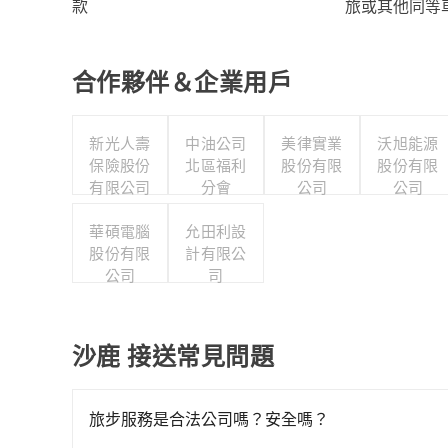
旅或其他同等
款
合作夥伴＆企業用戶
新光人壽
中油公司
美律實業
沃旭能源
保險股份
北區福利
股份有限
股份有限
有限公司
分會
公司
公司
華碩電腦
允田利設
股份有限
計有限公
公司
司
沙鹿 接送常見問題
旅步服務是合法公司嗎？安全嗎？