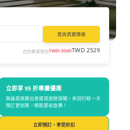
查詢真實價格
TWD
2529
TWD
3500
您的車資預估
立即享 95 折專屬優惠
無論是商務出差還是旅遊探親，來回行程一次
預訂更划算，輕鬆節省旅費！
立即預訂，享受折扣