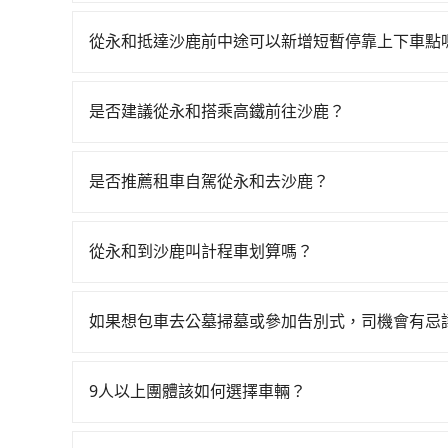
旅步擁有google評價4.8的網友口碑推薦，也
機服務，因為您的安全旅步比您更重視。
從永和抵達沙鹿前中途可以新增短暫停靠上下車點
tripool有提供多點上下車接送服務，線上預約
數5公里內加收200元。雖然可能有些路線完全順
是否建議從永和搭乘高鐵前往沙鹿？
必要的補償。
若要從永和搭高鐵前往沙鹿，高鐵較貴、費時、轉車麻煩
班次高鐵可搭乘。假設從新北市永和區前往最靠近的
是否推薦租車自駕從永和去沙鹿？
抵達高鐵站後，步行進站、現場購票並於月台排隊的時
如果你有台灣駕照且對自己駕駛技術有信心，且在
北站前往台中高鐵站，每人票價700元，再用10
天就要來回，那在新北路邊可隨租隨借的iRent應該
車費900元後，抵達台中市沙鹿區的目的地。全程
從永和到沙鹿叫計程車划算嗎？
$115~205承租小轎車，每公里再額外加收$3.2，
均每人花費為1,070元。但如果全程使用tripoo
如選擇小黃直達，在新北可以透過app叫車的有55688台
假日、車款差異、抵達目的地後多久原路返回），雖
選擇搭乘高鐵而不預約包車，不僅每人至少額外負擔
到車，也可考慮打電話至新北市永和區當地唯一的
額外的汽車保險與可能的罰單都需自付。再者，和運的iRen
在還不馬上來預約tripool！如果你僅有兩位乘車，
如果想包車去公墓掃墓或參加告別式，司機會有忌
為3,665~4,400元間，但如改預約tripool可省
Vios這類乘坐體驗較差的車款，如果人數超過四
費用。
如果您需要包車前往公墓掃墓或參加告別式，一般
你從永和到沙鹿的最佳選擇。
令人詬病的就是車況，打開車門才發現仍有上一組
需要載運骨灰罈或在車上進行法事等作業，建議在
像在開樂透一樣。另外，偶爾也會遇到明明已經預
9人以上團體該如何選擇車輛？
議。此外，是否需要給司機紅包或小費，則可以由
偏找不到停車位，對於急著用車或者要載其他乘客
在Line群組或Facebook社團裡，有司機標榜
便，但實際使用時還是有其區域的限制，實際可停