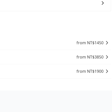
8位乘客，如果要10人以上就是營業大客車的範疇，也就是中
輛行照不符，連司機的駕照都會不符。在路上被警察盤查請下
務，同時，旅步也會詳細記錄每位司機每次服務的狀況以及客
賠償就事大了。千萬別為了省小錢而把朋友親人的安全給賭
。
與一台小轎車比較划算，如人數超過12位就一定是叫一台中巴
禁止大客車通行的，建議在預定時最好先與車行或平台確認。
from NT$
1450
from NT$
3850
from NT$
1900