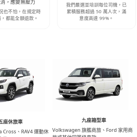
取消，應變無壓力
我們嚴選並培訓每位司機，已
況也不怕，在規定時
累積服務超過 50 萬人次，滿
消，都能全額退款。
意度高達 99%。
九座箱型車
五座休旅車
Volkswagen 旗艦商旅、Ford 家用商
lla Cross、RAV4 運動休