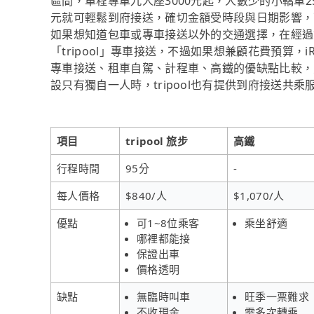
區間，單程專車九人座3000元起，人數少的小轎車250
元就可輕鬆到府接送，確切金額受時段與日期影響，
如果想知道包車或專車接送以外的交通選擇，在經過
「tripool」專車接送，不過如果想兼顧花費預算，
專車接送、租車自駕、計程車、高鐵的優缺點比較，
設只有獨自一人時，tripool也有提供到府接送共乘
項目
tripool 旅步
高鐵
行程時間
95分
-
每人價格
$840/人
$1,070/人
優點
可1~8位乘客
乘坐舒適
哪裡都能接
保證出車
價格透明
缺點
無臨時叫車
旺季一票難求
不收現金
需多次轉乘