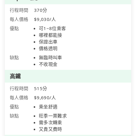
行程時間
370分
每人價格
$9,030/人
優點
可1~8位乘客
哪裡都能接
保證出車
價格透明
缺點
無臨時叫車
不收現金
高鐵
行程時間
515分
每人價格
$9,690/人
優點
乘坐舒適
缺點
旺季一票難求
需多次轉乘
又貴又費時