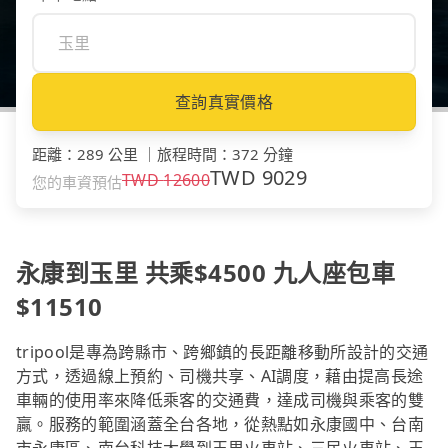
查詢真實價格
距離
：
289 公里
｜
旅程時間
：
372 分鐘
TWD
9029
TWD
12600
您的車資預估
永康到玉里 共乘$4500 九人座包車
$11510
tripool是專為跨縣市、跨鄉鎮的長距離移動所設計的交通
方式，透過線上預約、司機共享、AI調度，藉由提高長途
車輛的使用率來降低乘客的交通費，達成司機與乘客的雙
贏。服務的範圍涵蓋全台各地，從熱點如永康國中、台南