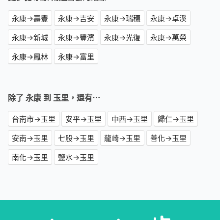
永康→壽豐
永康→吉安
永康→瑞穗
永康→卓溪
永康→新城
永康→豐濱
永康→光復
永康→萬榮
永康→鳳林
永康→富里
除了 永康 到 玉里，還有⋯
台南市→玉里
安平→玉里
中西→玉里
歸仁→玉里
安南→玉里
七股→玉里
龍崎→玉里
善化→玉里
南化→玉里
鹽水→玉里