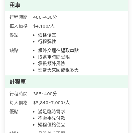
租車
行程時間
400~430分
每人價格
$4,100/人
優點
價格便宜
行程彈性
缺點
額外交通往返取車點
取還車時間受限
承擔額外風險
需當天來回或租多天
計程車
行程時間
385~400分
每人價格
$5,840~7,000/人
優點
滿足臨時需求
不需事先付款
短程價格便宜