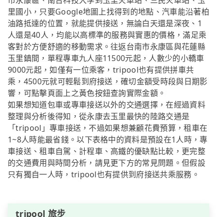
市永康區、南台科技大學到玉里火車站、三民火車站、玉
里國小，只要Google地圖上找得到的地點、汽車能沿著柏
油路抵達的位置，就能提供接送，無論白天還是深夜、1
人還是40人，均能以高標準的服務與實惠的價格，滿足乘
客對於方便舒適的移動需求。往返台南市永康區與花蓮縣
玉里鎮間，單程專車九人座11500元起，人數少的小轎車
9000元起，如僅有一位乘客，tripool也有提供拼車共
乘，4500元就可輕鬆到府接送，確切金額受時段與日期影
響，可點擊頁面上之黃色按鈕查詢實際金額。
如果想知道包車或專車接送以外的交通選擇，在經過資料
整理與分析後得知，從永康去玉里最快的陸路交通是
「tripool」專車接送，不過如果想兼顧花費預算，租車在
1~8人時能最省錢。以下表格中的資料是預設在1人時，專
車接送、租車自駕、計程車、高鐵的優缺點比較，更完整
的交通費用與時間分析，請見更下方的常見問題。但假設
只有獨自一人時，tripool也有提供到府接送共乘服務。
tripool 旅步