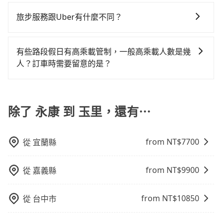
為了乘客未來可能的訂單修改或取消，每筆訂單只含一
多好評，價格透明無隱藏費用、相比其他業者提供的用
下來的車資也比較便宜，人數少可搭乘大眾運輸或計程
價，建議最好先上網預約，以免當場被坑受騙。雖然永
往，隔天或多天後才需返回，租車就非常不方便。再
費約9,030元，費時6小時12分鐘。選擇搭乘高鐵而不預
趟車的資訊，所以如果需要來回叫車，請分兩筆訂單預
車前一日凌晨6點前取消均可無條件全額退費的承諾，讓
車。 時間：需在特定時間到達目的地可選包車或計程
旅步服務跟Uber有什麼不同？
康到玉里的跳表小黃可能較為便宜，但當你們人數超過
者，租車地點可能離你的住家/辦公室/起點還有段路，且
約包車，不僅至少額外負擔660元車資，而且更會額外浪
定。至於價格已經市場最優惠，並無特別針對來回車趟
您的旅程能更有彈性及保障。
車，不趕時間即可選用大眾運輸。 便利性：需要便利性
四位時，叫兩輛計程車的費用就貴了，若改選tripool的
須配合車行營業時間做租還動作，另外承租過程繁瑣，
費141分鐘在轉乘與等車上，現在還不馬上來預約
tripool 旅步具備以下特色： (1) 採事前預約制。 (2) 在
做額外折扣，但如果手上有優惠代碼，歡迎直接使用，
和方便性可選包車和計程車，喜歡探險和體驗當地文化
專車服務可再更便宜。
租還通常需額外花費30分鐘做簽約與車體檢查，甚至還
tripool！
中長程提供最優惠的價格。 (3) 全台服務，不分城市與郊
不限單程或來回。
有些路段假日有高乘載管制，一般高乘載人數是幾
則可搭乘大眾運輸。
要先自行加滿油，如遇到不肖業者，還車時可能遭遇各
區。 (4) 有較為嚴謹的乘車時間與取消政策。
人？訂車時需要留意的是？
種莫名理由而被額外收費，風險可謂不小。
當某些特定路段塞車情況嚴重時，為了維持交通秩序和
道路安全，政府會實施高乘載管制，限制只有符合以下
四種車輛可以通行：(一) 乘載3人(含駕駛和小孩)以上的
除了 永康 到 玉里，還有⋯
小型車，(二) 大型客車，(三) 計程車，(四) 駕駛或乘客持
有身心障礙證明、記者證或「高速公路高乘載管制」通
from NT$
7700
從
宜蘭縣
行證之小型車。如果您的出行路線會經過高乘載管制時
段和路段，建議最好配合至少兩名以上乘客。
from NT$
9900
從
嘉義縣
from NT$
10850
從
台中市