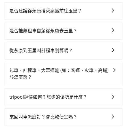
是否建議從永康搭乘高鐵前往玉里？
若要從永康搭高鐵前往玉里，高鐵較貴、費時，且難叫
計程車前往高鐵站！從最早06:03一直到22:23，台南-南
是否推薦租車自駕從永康去玉里？
港一天最多有73班次高鐵可搭乘。假設從台南市永康區
如你有駕照又不排斥自駕，且又不需要利用移動的時間
前往最靠近的台南高鐵站，叫一輛計程車花費約300元、
在車上休息，那在台南市永康區有約10間租車車行，比
車程約30分鐘。抵達高鐵站後，步行進站、現場購票並
從永康到玉里叫計程車划算嗎？
方說豐勝小客車租賃、是吉祥國際租賃、重安復康巴
於月台排隊的時間約15分鐘，再乘坐96~131分鐘（平均
如選擇小黃直達，在台南可以透過app叫車的有55688台
士。一般租車以天為單位，小轎車如Toyota Altis、
115分）的高鐵從台南站前往南港高鐵站，每人票價
灣大車隊、Uber、Line Taxi、Yoxi等，如果在路邊攔不
Nissan Tiida，一天租金約$1,500，九人座如Hyundai
1,390元，再用10分鐘出站、等待車站前排班的計程車，
包車、計程車、大眾運輸 (如：客運、火車、高鐵)
到車，也可考慮打電話至永康附近的計程車隊，如行一
Starex或Volkswagen T5，一天$4,500起，油錢（每公
搭上小黃後約花350分鐘、車費8,000元後，抵達花蓮縣
該怎麼選？
計程車、大都會計程車等叫車看看。依照里程跳錶計
里約3元）、eTag（每公里約1元）、路邊停車（每小時
玉里鎮的目的地。全程加上轉車時間共8小時33分鐘，假
在選擇交通方式時，您可依下列建議的考慮因素做選
算，價格約為5,835~7,000元間。不過台南市僅有合法計
約40元）、保險費、罰單另計多數租車合約上都會載明
設一人獨行，交通費總計9,690元。不過台南市領有合法
擇： 預算：不同交通工具價格不同，可先確定您的預
程車約4,140輛，計程車密度為雙北的4.6%，也就是說要
每日里程限定200~400公里，超過還會額外加收
tripool評價如何？旅步的優勢是什麼？
執照的計程車僅有4,100多輛，計程車的密度為雙北的
算。計程車最貴，而大眾運輸通常較便宜。 行程：需多
臨時叫到小黃的難度是台北或新北的20倍之多。如果當
100~2,000元不等的費用。由於絕大多數的租車公司都
4.6%，換句話說，臨時要叫小黃的難度是雙北大城市的
根據google的評價，tripool的服務品質整體上是非常穩
點停留的行程建議可選可客製化行程的包車，如果時間
天或隔天也要原路返回，玉里的計程車更難叫，該縣市
沒有提供甲租乙還的服務，假設你當天就往返永康與玉
20倍。縱使幸運攔到一輛小黃了，台南市少部分小黃司
定及可靠的，大多數的使用者都給予了高分評價。此
比較寬鬆且不介意耗時轉乘可選大眾運輸或較貴的計程
僅有約1,014輛計程車，建議事先做好規劃。再加上台南
來回叫車怎麼訂？會比較便宜嗎？
里，預計的小轎車花費為$4,100或九人座$7,100。當然
機不按表收費，看乘客是外地人便漫天喊價或恣意繞
外，tripool司機專業的駕駛和親切服務態度也獲得了許
車。 旅行人數：人數多時包車較方便舒適且每個人攤提
市有些計程車司機不按錶計費，約有17%會採現場議
這金額比搭計程車便宜，但如果你當天只需要單程前
路。但如果全程使用tripool並到府專車接送，則僅需花