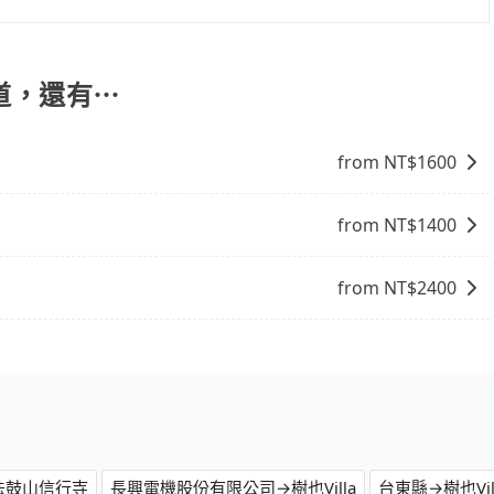
，旅步可能會根據行經的路線是否超過海拔1500公尺來進行
、出發前先與您進行確認，確保您明確知道所有的費用。我們
放心地享受旅步為您提供的服務。
道，還有⋯
from NT$
1600
from NT$
1400
from NT$
2400
法鼓山信行寺
長興電機股份有限公司→樹也Villa
台東縣→樹也Vil