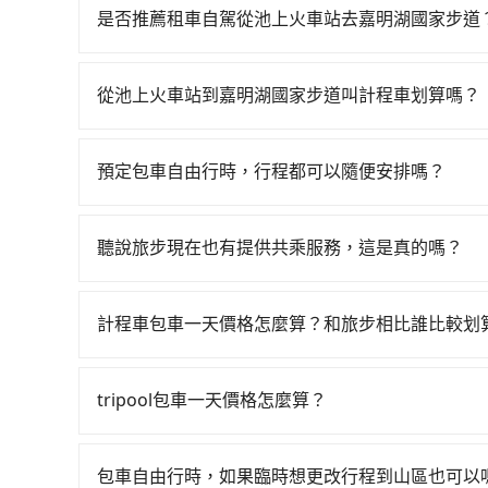
06:15到末班車21:30，左營-苗栗一天最多僅
是否推薦租車自駕從池上火車站去嘉明湖國家步道
送。假設從池上火車站 (台東縣池上鄉) 前往最靠近
如果你考慮租車自駕，很不幸的，池上火車站周圍
鐘。抵達高鐵站後，步行進站、現場購票並於月台排
區租車，也不想花9,925元叫計程車前往嘉明湖國家
高鐵站，每人票價1,060元，再用5分鐘出站、等
從池上火車站到嘉明湖國家步道叫計程車划算嗎？
後，抵達嘉明湖國家步道 (苗栗縣苗栗市) 的目的
如選擇小黃直達，在台東可以透過app叫車的有55
乘之平均每人花費為3,630元。不過台東縣領有合法
東縣池上鄉當地唯一的計程車行-池上和成計程車等叫車
換句話說，臨時要叫小黃的難度是雙北大城市的40
預定包車自由行時，行程都可以隨便安排嗎？
間，但如改預約tripool可省高達$5,000。
幸運攔到一輛小黃了，台東縣少部分小黃司機不按
只要不超出您選用的用車時間及行程總公里數，且行
計程車約350輛，計程車密度為雙北的0.2%，也
使用tripool並到府專車接送，則每人平均花費約3
的需求安排的。
當天或隔天也要原路返回，苗栗縣苗栗市的計程車
聽說旅步現在也有提供共乘服務，這是真的嗎？
僅每人至少額外負擔330元車資，而且更會額外浪費4
車司機不按錶計費，約有47%會採現場議價，建議
你僅有兩位乘車，也可參考tripool的拼車共乘服
是的！除了原有的專車接送外，旅步在2024年更
或服務品質上，tripool都是你從池上火車站到嘉
到府接送，機場、通勤共乘、大型活動接送都適合
計程車包車一天價格怎麼算？和旅步相比誰比較划
計程車包車的價格通常根據時間或距離計算，包車
區，價格可能有所不同。另外，計程車包車價格也
tripool包車一天價格怎麼算？
前，最好先詢問清楚具體價格和注意事項。相比之
因包車費用會隨著您選用2-12小時不等的包車時
車時間和里程、車型來計費，價格在網站上公開透
官網一鍵查價，即時試算您包車費用，清楚透明，
包車自由行時，如果臨時想更改行程到山區也可以