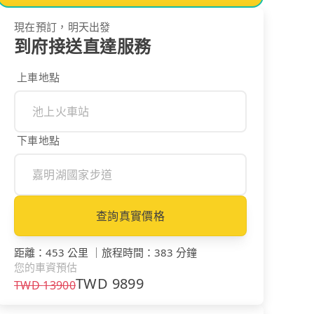
現在預訂，明天出發
到府接送直達服務
上車地點
下車地點
查詢真實價格
距離
：
453 公里
｜
旅程時間
：
383 分鐘
您的車資預估
TWD
9899
TWD
13900