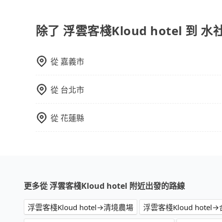
火車站通常是城市的交通樞紐，以下是火車站常見
相對便宜經濟。 計程車：乘坐計程車到達或離開火
離開火車站，快捷便利。 包車：預定包車到達或
除了 浮雲客棧Kloud hotel 
從
嘉義市
從
台北市
從
花蓮縣
更多從 浮雲客棧Kloud hotel 附近出發的路線
浮雲客棧Kloud hotel→清境農場
浮雲客棧Kloud hotel