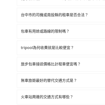
$115~205承租小轎車，每公里再額外加收$3.2，
如選擇小黃直達，在台中可以透過app叫車的有55688台
為$1,150~1,700（金額差異來自於平假日、車
到車，也可考慮打電話至附近的計程車隊，如TND
小時40元路邊停車費用預估進去，但額外的汽車保險
台中市的司機或南投縣的租車是否合法？
星計程車等叫車看看。依照里程跳錶計算，價格約為1,87
的車型，如Toyota Yaris、Prius C、Vi
許多的Line群組或Facebook社團裡，有很多
果要考慮到回程，南投縣僅有合法計程車約340輛，
座或九人座可供選擇，而且無人租車最令人詬病的
警察臨檢並趕下車，出意外後保險公司更是不會提
是雙北市的490倍。再加上台中市有些計程車司機
凹的車門仍未被修理，每一次租車都好像在開樂透
包車有用途或路線的限制嗎？
無法監控或追查。最好別為了省小錢而冒上不必要的風
以免當場被坑受騙。綜合以上，無論在價格或服務品質上，
卻遲遲尚未歸還，又或者要還車時卻偏偏找不到停
不管是從浮雲客棧Kloud hotel前往水社遊客
一定符合台灣法律規定，除了司機擁有合法的職業駕
心對面公車站的最佳選擇。
險。最後，雖然路邊隨租隨還看似方便，但實際使
台灣法律，無論是清明掃墓、包車旅遊、參加喜宴
好辨別叫的車是否合法，就看車牌的開頭，只要不是
tripool為何收費就是比較便宜？
點仍有段距離，在遇到下雨天或者載行李時，就顯
差、貴賓來訪、寵物檢疫、預約叫車、機場接送、定期
對於平常就有在使用長程專車接送服務的乘客來說，第
都能滿足你。乘車前一天下午五點以前完成預約，
為司機素質比較差、車上會有煙味、或者車齡過大，但
於乘車後一週內寄出電子收據。
旅步包車接送價格比計程車便宜嗎？
顧客評分較低的司機，且車輛均要求5年內新車，
旅步的車資採固定費率與計程車需依行駛距離計費
口罩。tripool之所以能將價格壓在市價7~8折
費用比計程車低，且能讓您更能輕鬆掌握交通開支
也就是提高俗稱「回頭車」的比例。這不僅體現在
無車旅遊最好的替代交通方式是？
能用更少的司機來服務更多的旅客，意味著使用到
如果您沒有車，想要出門旅遊，最好的替代交通方
反應在服務品質的控管會更佳。但tripool網站
車、捷運、客運等，或者考慮租車。如果您想要更
午以前均可全額取消退費，如已經決定好要從浮雲客棧K
火車站周邊的交通方式有哪些？
務，由專人到府接送，讓您更加輕鬆自在。
把握最划算的價格。