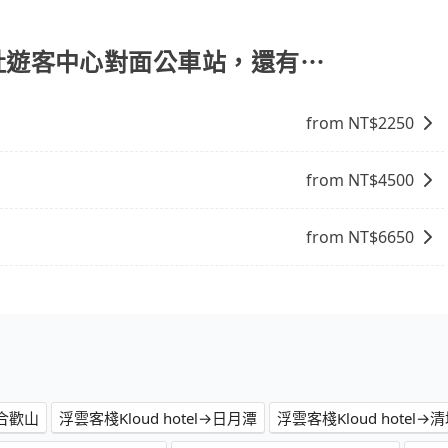
交通方式： 公車或客運：乘坐公車或客運到達或離開火車站，
車站，方便快捷但昂貴。 捷運/輕軌：通過捷運或輕軌到達或
離開火車站，是最便利的，無需與人共乘、快速抵達。
到 水社遊客中心對面公車站，還有⋯
from NT$
2250
from NT$
4500
from NT$
6650
→合歡山
浮雲客棧Kloud hotel→日月潭
浮雲客棧Kloud hotel