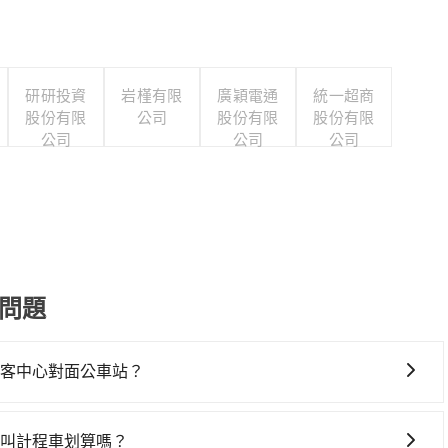
研研投資
岩槿有限
廣穎電通
統一超商
股份有限
公司
股份有限
股份有限
公司
公司
公司
問題
社遊客中心對面公車站？
車上時不需要閉目養神（因為要自己開車），最重要的是你當
是你最便宜選擇。註冊完iRent的app後，可以每小時
車站叫計程車划算嗎？