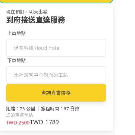
現在預訂，明天出發
到府接送直達服務
上車地點
下車地點
查詢真實價格
距離
：
73 公里
｜
旅程時間
：
67 分鐘
您的車資預估
TWD
1789
TWD
2500