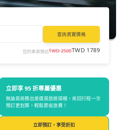
查詢真實價格
TWD
1789
TWD
2500
您的車資預估
立即享 95 折專屬優惠
無論是商務出差還是旅遊探親，來回行程一次
預訂更划算，輕鬆節省旅費！
立即預訂，享受折扣