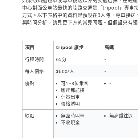
如果想知道包車或專車接送以外的交通選擇，在經過資料
中心對面公車站最快的陸路交通是「tripool」專
方式。以下表格中的資料是預設在3人時，專車接送
與時間分析，請見更下方的常見問題。但假設只有獨自
項目
tripool 旅步
高鐵
行程時間
65分
-
每人價格
$600/人
-
優點
可1~8位乘客
-
哪裡都能接
保證出車
價格透明
缺點
無臨時叫車
無高鐵往返
不收現金