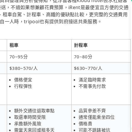
整理與分析後得知，從浮雲客棧Kloud hotel去水社遊客
車接送，不過如果想兼顧花費預算，iRent是最便宜且方便的交通
、租車自駕、計程車、高鐵的優缺點比較，更完整的交通費用
一人時，tripool也有提供到府接送共乘服務。
租車
計程車
70~95分
70~80分
$380~570/人
$630~770/人
價格便宜
滿足臨時需求
行程彈性
不需事先付款
額外交通往返取車點
品質參差不齊
取還車時間受限
通常僅能乘坐四位
承擔額外風險
價格貴
需當天來回或租多天
可能不跳錶被坑