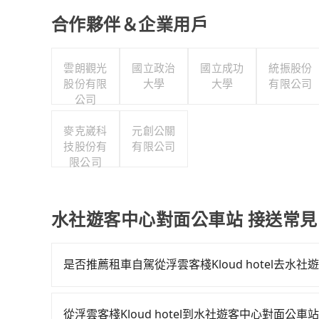
合作夥伴＆企業用戶
雲朗觀光
國立政治
國立成功
統振股份
股份有限
大學
大學
有限公司
公司
麥克崴科
元創公關
技股份有
有限公司
限公司
水社遊客中心對面公車站 接送常見
是否推薦租車自駕從浮雲客棧Kloud hotel去水
如果你有台灣駕照且對自己駕駛技術有信心，且在
天就要來回，那在台中路邊可隨租隨借的iRent應該
從浮雲客棧Kloud hotel到水社遊客中心對面公