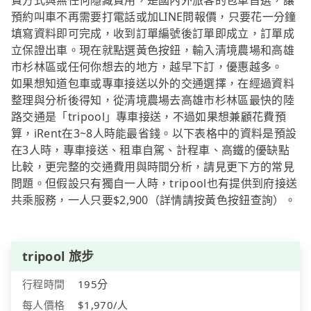
費方式與無任何隱藏費用，是國內外旅客的包車首選，讓
預約叫車不再需要打電話或加LINE問報價，只要花一分鐘
填寫資料即可完成，收到訂單編號後訂單即成立，訂單成
立保證出車。現在就點選黃色按鈕，輸入清境農場和高雄
市杉林區或任何你想去的地方，越早下訂，優惠越多。
如果想知道包車或專車接送以外的交通選擇，在經過資料
整理與分析後得知，從清境農場去高雄市杉林區最快的陸
路交通是「tripool」專車接送，不過如果想兼顧花費預
算，iRent在3~8人時能最省錢。以下表格中的資料是預設
在3人時，專車接送、租車自駕、計程車、高鐵的優缺點
比較，更完整的交通費用與時間分析，請見更下方的常見
問題。但假設只有獨自一人時，tripool也有提供到府接送
共乘服務，一人只要$2,900（詳情請按黃色按鈕查詢）。
tripool 旅步
行程時間
195分
每人價格
$1,970/人