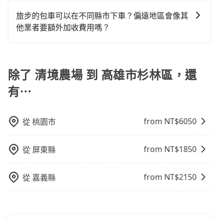
使用包車進行深度探訪周邊景點時，可以充分利用包車
乘客，如果要10人以上就是營業大客車的範疇，也就是
上，tripool都是你從清境農場到高雄市杉林區的最佳選
還，又或者要還車時卻偏偏找不到停車位，對於急著用
車，不僅每人至少額外負擔150元車資，而且更會額外浪
的便利性和彈性，探訪更多的景點，並且可以按照自己
中型巴士或大型遊覽車。非法改裝的車輛，不僅與車輛
旅步的包車可以在不同縣市下車？偏遠地區會像其
擇。
車或者要載其他乘客的人來說就有不小的風險。最後，
費37分鐘在轉乘與等車上，現在還不馬上來預約
的節奏和時間進行遊覽。除了景點本身，還可以體驗周
行照不符，連司機的駕照都會不符。在路上被警察盤查
他業者要額外加收費用嗎？
雖然路邊隨租隨還看似方便，但實際使用時還是有其區
tripool！如果你僅有兩位乘車，也可參考tripool的拼車
邊的文化和風俗，品嚐當地的美食，與當地人交流，深
請下車終止行程事小，如果發生意外，保險公司可不予
域的限制，實際可停靠的地點與你的上下車地點仍有段
共乘服務，最多可再節省50%的交通費用。
旅步的包車服務非常方便，您可以在不同縣市下車。對
入體驗當地的生活和文化。在探訪景點時，可以積極尋
賠償就事大了。千萬別為了省小錢而把朋友親人的安全
距離，在遇到下雨天或者載行李時，就顯得非常不便。
於偏遠地區，我們提供的價格已經包含了所有基本的費
找當地導遊或者向當地居民請教，了解更多的深度資訊
給賭上。通常人數沒有超過10位，建議預約一台九人座
用，不會像其他業者那樣收取額外費用。但如果您需要
除了 清境農場 到 高雄市杉林區，還
和內幕，並且可以在旅途中收集更多的故事和經驗，豐
與一台小轎車比較划算，如人數超過12位就一定是叫一
前往的地點屬於高海拔山區等特殊地點，就可能會需要
富自己的旅程。
台中巴比較方便。但也有例外，比方說有些山區或路段
有⋯
支付額外的費用，不過別擔心，您可以透過旅步官網查
是禁止大客車通行的，建議在預定時最好先與車行或平
詢到具體的費用。
台確認。
from NT$
6050
從
桃園市
from NT$
1850
從
屏東縣
from NT$
2150
從
嘉義縣