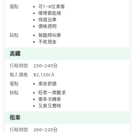
優點
可1~8位乘客
哪裡都能接
保證出車
價格透明
缺點
無臨時叫車
不收現金
高鐵
行程時間
230~245分
每人價格
$2,120/人
優點
乘坐舒適
缺點
旺季一票難求
需多次轉乘
又貴又費時
租車
行程時間
200~225分