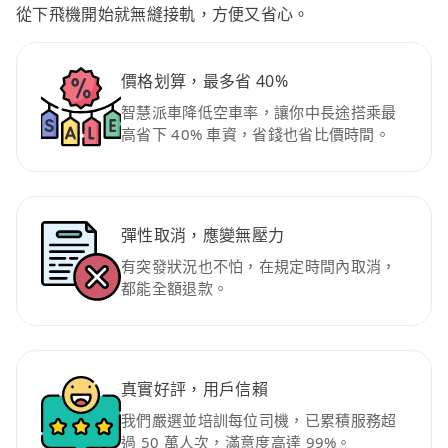
從下飛機開始就無縫接軌，方便又省心。
價格划算，最多省 40%
智慧派車降低空車率，讓你中長途搭乘最
高省下 40% 車資，省錢也省比價時間。
彈性取消，應變無壓力
有突發狀況也不怕，在規定時間內取消，
都能全額退款。
真實好評，用戶信賴
我們嚴選並培訓每位司機，已累積服務超
過 50 萬人次，滿意度高達 99%。