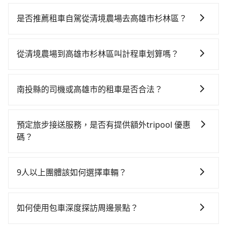
若要從清境農場搭高鐵前往高雄市杉林區，高鐵較貴、
費時，且難叫計程車前往高鐵站！從最早06:25一直到
是否推薦租車自駕從清境農場去高雄市杉林區？
23:07，台中-台南一天最多有74班次高鐵可搭乘。假設
如果你有台灣駕照且對自己駕駛技術有信心，且在車上
從清境農場 (南投縣仁愛鄉) 前往最靠近的台中高鐵站，
時不需要閉目養神（因為要自己開車），最重要的是你
叫一輛計程車花費約3,200元、車程約100分鐘。抵達高
從清境農場到高雄市杉林區叫計程車划算嗎？
當天就要來回，那在南投路邊可隨租隨借的iRent應該是
鐵站後，步行進站、現場購票並於月台排隊的時間約20
如選擇小黃直達，在南投可以透過app叫車的有55688台
你最便宜選擇。註冊完iRent的app後，可以每小時
分鐘，再乘坐36~54分鐘（平均45分）的高鐵從台中站
灣大車隊和Yoxi。依照里程跳錶計算，價格約為
$115~205承租小轎車，每公里再額外加收$3.2，從清境
前往台南高鐵站，每人票價650元，再用5分鐘出站、等
南投縣的司機或高雄市的租車是否合法？
5,950~8,900元間，但如改預約tripool可省高達
農場到高雄市杉林區的花費預估為$3,150~3,850（金額
待車站前排班的計程車，搭上小黃後約花62分鐘、車費
許多的Line群組或Facebook社團裡，有很多低價的白牌
$3,000。但如果你無法提前預約，或偏好臨時叫車，那
差異來自於平假日、車款差異、抵達目的地後多久原路
1,200元後，抵達高雄市杉林區 (高雄市杉林區) 的目的
車、私家車或野雞車在招攬生意，這不僅是違法可能被
要注意南投縣僅有合法計程車約340輛，計程車密度為雙
返回），雖已將eTag和可能的每小時40元路邊停車費用
預定旅步接送服務，是否有提供額外tripool 優惠
地。全程加上轉車時間共3小時52分鐘，假設3位同行，
警察臨檢並趕下車，出意外後保險公司更是不會提供任
北的0.2%，也就是說要臨時叫到小黃的難度是台北或新
預估進去，但額外的汽車保險與可能的罰單都需自付。
碼？
高鐵加轉乘之平均每人花費為2,120元。不過南投縣領有
何理賠，如果又遇到心術不正的司機，其犯罪行為可能
北的500倍之多。關於交通需要特別注意：像高雄市杉林
再者，和運的iRent只提供最基本的車型，如Toyota
合法執照的計程車僅有300多輛，計程車的密度為雙北的
旅步有針對已訂購去程，但也有回程需求的乘客提供95
都無法監控或追查。最好別為了省小錢而冒上不必要的
區這樣的偏遠地區，計程車不會在路上巡迴找客人。它
Yaris、Prius C、Vios這類乘坐體驗較差的車款，如果人
0.2%，換句話說，臨時要叫小黃的難度是雙北大城市的
折優惠，只需在預定去程時勾選下方選項：「預定來
風險。而tripool雇用的司機、使用的車輛以及配合的車
們通常只在特定地點等候，或者必須透過叫車平台或電
9人以上團體該如何選擇車輛？
數超過四位，更是沒有較大的七人座或九人座可供選
500倍，且清境農場並未位於市區，可能根本無車可攔。
回，價錢更優惠」，即可獲取回程95折折價券，供您預
行，一定符合台灣法律規定，除了司機擁有合法的職業
話叫車，這代表你需要事先預約，並且要做好等待較久
擇，而且無人租車最令人詬病的就是車況，打開車門才
縱使幸運攔到一輛小黃了，南投縣少部分小黃司機不按
在Line群組或Facebook社團裡，有司機標榜能提供乘坐
定回程時使用。
駕駛執照以及良民證外，車輛一定投保最高300萬乘客
的心理準備。再加上南投縣有些計程車司機不按錶計
發現仍有上一組乘客遺留的垃圾或者撞凹的車門仍未被
表收費，看乘客是外地人便漫天喊價或恣意繞路。但如
9人以上之廂型車，其實屬違法。在現行法律下，營業小
險。最好辨別叫的車是否合法，就看車牌的開頭，只要
如何使用包車深度探訪周邊景點？
費，約有58%會採現場議價，建議最好先上網預約，以
修理，每一次租車都好像在開樂透一樣。另外，偶爾也
果全程使用tripool並到府專車接送，則每人平均花費約
客車最多座位數量就是9人，如扣掉司機就只能乘坐8位
不是R或T開頭的車，就一定是違法。
免當場被坑受騙。綜合以上，無論在價格或服務品質
會遇到明明已經預約了時間但上一位用戶卻遲遲尚未歸
1,970元，費時3小時15分鐘。選擇搭乘高鐵而不預約包