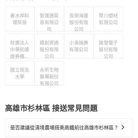
春水岸料
智匯通貿
長榮海運
聚川塑材
理茶房
易有限公
股份有限
有限公司
司
公司
財團法人
緯創資通
小吳娛樂
啟發電子
中華民國
股份有限
有限公司
股份有限
證券櫃檯
公司
公司
買賣中心
國立政治
永昕生物
大學
醫藥股份
有限公司
高雄市杉林區 接送常見問題
是否建議從清境農場搭乘高鐵前往高雄市杉林區？