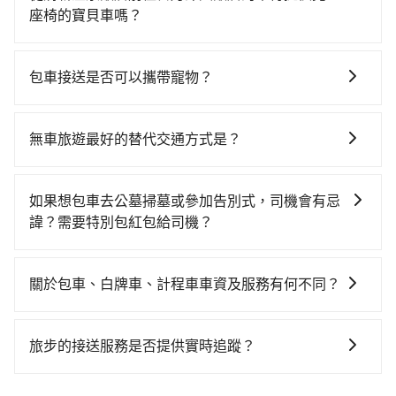
到車，也可考慮打電話至yoxi車隊等叫車看看。依照里
溫泉飯店到日月潭大飯店的花費預估為
座椅的寶貝車嗎？
程跳錶計算，價格約為1,700~2,000元間，若改選
$1,000~1,450（金額差異來自於平假日、車款差異、抵
台灣法律有規定，無論年紀大小，所有乘客乘車時均需
tripool的專車服務可再更便宜。但如果要考慮到回程，
達目的地後多久原路返回），雖已將eTag和可能的每小
繫好安全帶，如四歲以下或身高不足的幼童無法正常綁
南投縣僅有合法計程車約340輛，數量約為台中市的
時40元路邊停車費用預估進去，但額外的汽車保險與可
包車接送是否可以攜帶寵物？
安全帶，則需使用嬰兒/兒童座椅或輔以增高墊。如有幼
4%、密度僅雙北的0.2%，其叫車的難度是雙北市的490
能的罰單都需自付。再者，和運的iRent只提供最基本的
可以的，tripool 旅步提供「寵物友善車」服務，只要在
童同行，在預訂tripool的寶貝車時，可以直接在網站勾
倍。再加上台中市有些計程車司機不按錶計費，約有
車型，如Toyota Yaris、Prius C、Vios這類乘坐體驗較
預定時特別勾選，是可以讓置入提籠或提袋內的中小型
選租用適合1~4歲的兒童汽車座椅或4歲以上的增高墊，
27%會採現場議價，建議最好先上網預約，以免當場被
無車旅遊最好的替代交通方式是？
差的車款，如果人數超過四位，更是沒有較大的七人座
寵物同行。且為了行程安全，請勿將寵物抱出來或置於
如有新生兒需要0~1歲的嬰兒後向汽座，可先向客服人員
坑受騙。雖然清新溫泉飯店到日月潭大飯店的跳表小黃
或九人座可供選擇，而且無人租車最令人詬病的就是車
如果您沒有車，想要出門旅遊，最好的替代交通方式要
座椅上，以確保行程順利進行。
確認庫存再行租用，每個300元。當然，更鼓勵父母自行
可能較為便宜，但當你們人數超過四位時，叫兩輛計程
況，打開車門才發現仍有上一組乘客遺留的垃圾或者撞
看您旅遊的目的地而定。您可以善用大眾運輸，例如：
攜帶汽車座椅，不僅家中小寶貝坐的舒適習慣。
如果想包車去公墓掃墓或參加告別式，司機會有忌
車的費用就貴了，改預約一輛tripool的九人座廂型車最
凹的車門仍未被修理，每一次租車都好像在開樂透一
公車、捷運、客運等，或者考慮租車。如果您想要更便
諱？需要特別包紅包給司機？
高可省$1,200。
樣。另外，偶爾也會遇到明明已經預約了時間但上一位
利的出行方式，您也可以選擇使用像是旅步提供的包車
用戶卻遲遲尚未歸還，又或者要還車時卻偏偏找不到停
如果您需要包車前往公墓掃墓或參加告別式，一般司機
服務，由專人到府接送，讓您更加輕鬆自在。
車位，對於急著用車或者要載其他乘客的人來說就有不
都會提供接送服務。不過，如果您有其他特殊要求，例
關於包車、白牌車、計程車車資及服務有何不同？
小的風險。最後，雖然路邊隨租隨還看似方便，但實際
如需要載運骨灰罈或在車上進行法事等作業，建議在訂
使用時還是有其區域的限制，實際可停靠的地點與你的
包車、白牌車、計程車三種交通方式的價格及服務說
車前先向客服詢問是否有相應的司機可配合，以避免後
上下車地點仍有段距離，在遇到下雨天或者載行李時，
明： 包車：可以依照個人行程需要靈活安排時間，價格
續爭議。此外，是否需要給司機紅包或小費，則可以由
旅步的接送服務是否提供實時追蹤？
就顯得非常不便。
依平台預定時價格而定，通常愈長程價格CP值愈高。 計
您自行決定。不過，建議可事先詢問司機是否接受。」
是的，旅步的接送服務提供實時追蹤功能。您可以通過
程車：可24小時隨叫隨到，價格依跳錶而定，如有塞車