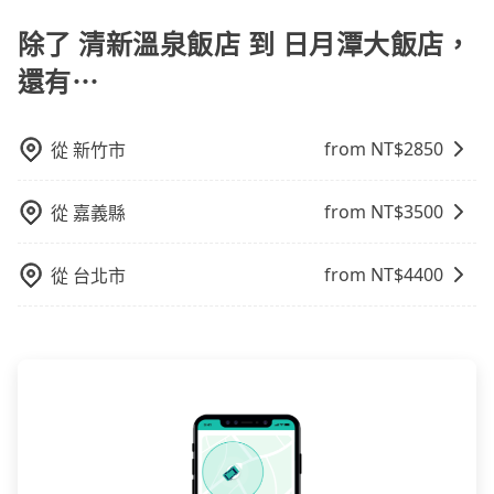
旅步的APP查看車輛的實時位置，確保能夠準時與司機
也會計算延遲費用，最終價格通常要下車時才知。價格
會合，享受更安心的接送服務。
除了 清新溫泉飯店 到 日月潭大飯店，
比包車貴。 白牌車：通常價格較包車便宜，但司機素
質、品質不一，如行程有問題，事後無法提供客服申訴
還有⋯
處理。
from NT$
2850
從
新竹市
from NT$
3500
從
嘉義縣
from NT$
4400
從
台北市