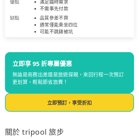
優點
滿足臨時需求
不需事先付款
缺點
品質參差不齊
通常僅能乘坐四位
可能不跳錶被坑
立即享 95 折專屬優惠
無論是商務出差還是旅遊探親，來回行程一次預訂
更划算，輕鬆節省旅費！
立即預訂，享受折扣
關於 tripool 旅步