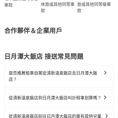
旅或其他同等級車
休旅或其他同等車
車款
款
款
合作夥伴＆企業用戶
日月潭大飯店 接送常見問題
是否推薦租車自駕從清新溫泉飯店去日月潭大飯
店？
如果你有台灣駕照且對自己駕駛技術有信心，且在車上
時不需要閉目養神（因為要自己開車），最重要的是你
從清新溫泉飯店到日月潭大飯店叫計程車划算嗎？
當天就要來回，那在台中路邊可隨租隨借的iRent應該是
如選擇小黃直達，在台中可以透過app叫車的有55688台
你最便宜選擇。註冊完iRent的app後，可以每小時
灣大車隊、Uber、Line Taxi、Yoxi等，如果在路邊攔不
$115~205承租小轎車，每公里再額外加收$3.2，從清新
從清新溫泉飯店前往日月潭大飯店的車有提供兒童