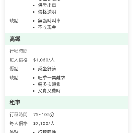
保證出車
價格透明
缺點
無臨時叫車
不收現金
高鐵
行程時間
每人價格
$1,060/人
優點
乘坐舒適
缺點
旺季一票難求
需多次轉乘
又貴又費時
租車
行程時間
75~105分
每人價格
$2,100/人
優點
行程彈性