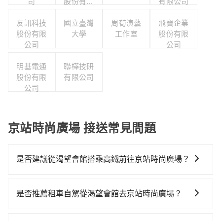
司
股份有限
有限公司
公司
友訊科技
國立臺灣
周荀演藝
飛寶企業
股份有限
大學
工作室
股份有限
公司
公司
明基電通
聯樺技研
股份有限
有限公司
公司
京站時尚廣場 接送常見問題
是否建議從渴望會館搭乘高鐵前往京站時尚廣場？
從渴望會館搭高鐵去京站時尚廣場絕非最佳選擇，高鐵
較貴、費時、轉車麻煩！桃園-台北雖然一天最多時有74
是否推薦租車自駕從渴望會館去京站時尚廣場？
班車次，從最早06:49到23:40，過了末班車到清晨的時
雖然從渴望會館到京站時尚廣場可以選擇租車自駕，但
段，還是要找其他交通方案。假設從渴望會館 (桃園市龍