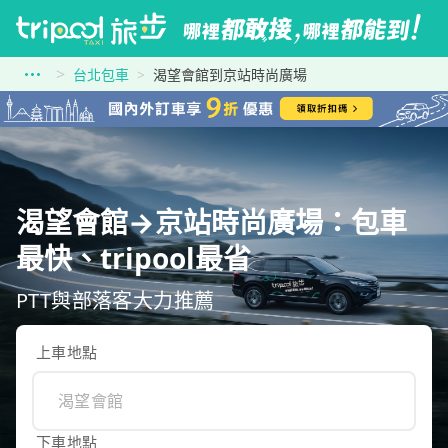
台北包車
渴望會館到京站時尚廣場
渴望會館→京站時尚廣場：包車
最快、tripool最省
PTT與部落客大力推薦
上車地點
下車地點