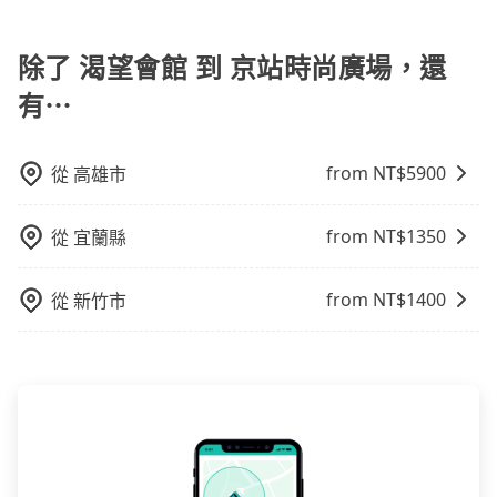
是的，旅步的接送服務包括跨區接送。無論您是台灣哪
台灣旅行的安全和舒適。
一個角落出發，旅步都能提供跨區接送服務，將您安
全、舒適地送達台灣各地的目的地。
除了 渴望會館 到 京站時尚廣場，還
有⋯
from NT$
5900
從
高雄市
from NT$
1350
從
宜蘭縣
from NT$
1400
從
新竹市