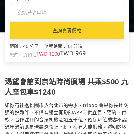
查詢真實價格
距離
：
46 公里
｜
旅程時間
：
43 分鐘
TWD
969
TWD
1200
您的車資預估
渴望會館到京站時尚廣場 共乘$500 九
人座包車$1240
如你有往返桃園市與台北市的需求，tripool會是你長途交
通的好夥伴。不僅有獨立開發的APP可供查價、預約、付
款，合作註冊的合法司機超過五千位，確保每位乘客不論
過年過節還是清晨深夜上下班，都有人能服務。透明的收