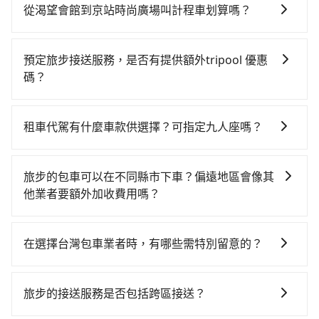
花費可能不小。租車公司一般以天為單位計費，小轎車
潭區) 前往最靠近的桃園高鐵站，叫一輛計程車花費約
從渴望會館到京站時尚廣場叫計程車划算嗎？
如Toyota Yaris、Nissan Kicks，一天租金$1,500起，
700元、車程約40分鐘。抵達高鐵站後，步行進站、現
如選擇小黃直達，在桃園可以透過app叫車的有55688台
九人座如Hyundai Staria或Volkswagen T6，一天租金
場購票並於月台排隊的時間約15分鐘，再乘坐16~22分
灣大車隊、Uber、Line Taxi、Yoxi等，如果在路邊攔不
約$4,500，油錢（每公里約3元）、eTag（每公里約1
鐘（平均20分）的高鐵從桃園站前往台北高鐵站，每人
預定旅步接送服務，是否有提供額外tripool 優惠
到車，也可考慮打電話至附近的計程車隊，如龍潭婦幼
元）、路邊停車（每小時約40元）、保險費、罰單另
票價160元，再用15分鐘出站、等待車站前排班的計程
碼？
計程車、龍潭無線聯合車隊、金安穩衛星派遣車隊等叫
計。由於絕大多數的租車公司都沒法提供甲租乙還的服
車，搭上小黃後約花12分鐘、車費200元後，抵達京站
旅步有針對已訂購去程，但也有回程需求的乘客提供95
車看看。依照里程跳錶計算，價格約為1,210~1,500元
務，所以要不當天就需往返渴望會館與京站時尚廣場，
時尚廣場 (台北市大同區) 的目的地。全程加上轉車時間
折優惠，只需在預定去程時勾選下方選項：「預定來
間，但如改預約tripool可省高達$500。綜合以上，無論
不然就是需要一次租用多天，如此預計小轎車的花費至
租車代駕有什麼車款供選擇？可指定九人座嗎？
共1小時42分鐘，假設一人獨行，交通費總計1,060元。
回，價錢更優惠」，即可獲取回程95折折價券，供您預
在價格或服務品質上，tripool都是你從渴望會館到京站
少$2,100、九人座$5,100起。透過app預約tripool的單
但如果全程使用tripool並到府專車接送，則僅需花費約
tripool提供的車型以五人座小轎車、休旅車與九人座箱
定回程時使用。
時尚廣場的最佳選擇。
程專車接送才是前往最便宜方便的選擇。
970元，費時43分鐘。選擇搭乘高鐵而不預約包車，不
型車為主，車款品牌以豐田Toyota、福特Ford、福斯
旅步的包車可以在不同縣市下車？偏遠地區會像其
僅至少額外負擔90元車資，而且更會額外浪費59分鐘在
VW為主，其中也有少量進口車像凌志Lexus、特斯拉
他業者要額外加收費用嗎？
轉乘與等車上，現在還不馬上來預約tripool！
Tesla、賓士Benz等高級車款。全部五年內合法營業用
旅步的包車服務非常方便，您可以在不同縣市下車。對
車，百分百無菸車，乘客均有最高500萬乘客險。如果有
於偏遠地區，我們提供的價格已經包含了所有基本的費
特殊需求或人數較多，需要大T保母車、20人座中巴、
在選擇台灣包車業者時，有哪些需特別留意的？
用，不會像其他業者那樣收取額外費用。但如果您需要
40人座大巴或遊覽車，可特別填單並另外報價。
若您是入境台灣從事旅遊活動，或是在選擇台灣包車業
前往的地點屬於高海拔山區等特殊地點，就可能會需要
者時，要特別留意評估業者的合法性、司機和車輛的資
支付額外的費用，不過別擔心，您可以透過旅步官網查
旅步的接送服務是否包括跨區接送？
質和素質、費用透明度和評價口碑等方面，以確保您在
詢到具體的費用。