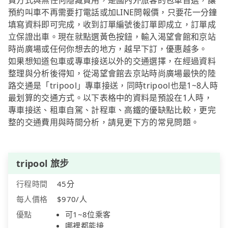
費方式與無任何隱藏費用，是國內外旅客的包車首選，讓
預約叫車不再需要打電話或加LINE問報價，只要花一分鐘
填寫資料即可完成，收到訂單編號後訂單即成立，訂單成
立保證出車。現在就點選黃色按鈕，輸入渴望會館和京站
時尚廣場或任何你想去的地方，越早下訂，優惠越多。
如果想知道包車或專車接送以外的交通選擇，在經過資料
整理與分析後得知，從渴望會館去京站時尚廣場最快的陸
路交通是「tripool」專車接送，同時tripool也是1~8人時
最划算的交通方式。以下表格中的資料是預設在1人時，
專車接送、租車自駕、計程車、高鐵的優缺點比較，更完
整的交通費用與時間分析，請見更下方的常見問題。
tripool 旅步
行程時間
45分
每人價格
$970/人
優點
可1~8位乘客
哪裡都能接