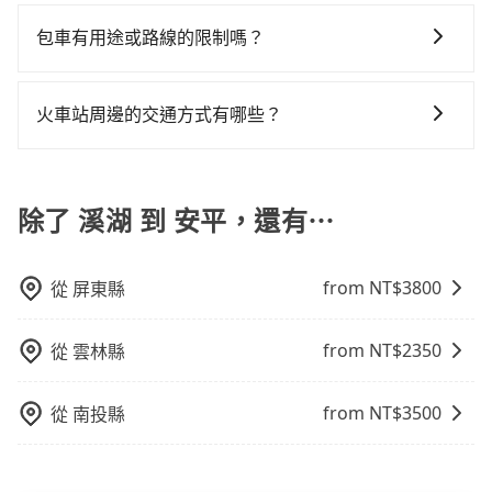
台灣法律有規定，無論年紀大小，所有乘客乘車時均需
帳，且免加收5%稅金。在收到後，可自行列印留存或報
場議價，建議最好先上網預約，以免當場被坑受騙。綜
最令人詬病的就是車況，打開車門才發現仍有上一組乘
意繞路。但如果全程使用tripool並到府專車接送，則每
繫好安全帶，如四歲以下或身高不足的幼童無法正常綁
帳，完全符合台灣的法律規範。
包車有用途或路線的限制嗎？
合以上，無論在價格或服務品質上，tripool都是你從溪
客遺留的垃圾或者撞凹的車門仍未被修理，每一次租車
人平均花費約1,240元，費時1小時58分鐘。選擇搭乘高
安全帶，則需使用嬰兒/兒童座椅或輔以增高墊。如有幼
湖到安平的最佳選擇。
都好像在開樂透一樣。另外，偶爾也會遇到明明已經預
鐵而不預約包車，不僅每人至少額外負擔110元車資，而
不管是從溪湖前往安平或是全台灣任何地方，只要是長
童同行，在預訂tripool的寶貝車時，可以直接在網站勾
約了時間但上一位用戶卻遲遲尚未歸還，又或者要還車
且更會額外浪費30分鐘在轉乘與等車上，現在還不馬上
途交通且途中遵守台灣法律，無論是清明掃墓、包車旅
選租用適合1~4歲的兒童汽車座椅或4歲以上的增高墊，
火車站周邊的交通方式有哪些？
時卻偏偏找不到停車位，對於急著用車或者要載其他乘
來預約tripool！如果你是獨自一人乘車，也可參考
遊、參加喜宴/喪禮、就醫回診、登山露營、學生搬家、
如有新生兒需要0~1歲的嬰兒後向汽座，可先向客服人員
客的人來說就有不小的風險。最後，雖然路邊隨租隨還
tripool的拼車共乘服務，最多可再節省50%的交通費
火車站通常是城市的交通樞紐，以下是火車站常見交通
投票返鄉、商務出差、貴賓來訪、寵物檢疫、預約叫
確認庫存再行租用，每個300元。當然，更鼓勵父母自行
看似方便，但實際使用時還是有其區域的限制，實際可
用。
方式： 公車或客運：乘坐公車或客運到達或離開火車
車、機場接送、定期洗腎、包月上下班，或者任何跨縣
攜帶汽車座椅，不僅家中小寶貝坐的舒適習慣。
停靠的地點與你的上下車地點仍有段距離，在遇到下雨
站，相對便宜經濟。 計程車：乘坐計程車到達或離開火
除了 溪湖 到 安平，還有⋯
市接送的需求，tripool都能滿足你。乘車前一天下午五
天或者載行李時，就顯得非常不便。
車站，方便快捷但昂貴。 捷運/輕軌：通過捷運或輕軌到
點以前完成預約，隔天保證出車。如需公司報帳打統
達或離開火車站，快捷便利。 包車：預定包車到達或離
編，在結帳時可以受理，並於乘車後一週內寄出電子收
from NT$
3800
從
屏東縣
開火車站，是最便利的，無需與人共乘、快速抵達。
據。
from NT$
2350
從
雲林縣
from NT$
3500
從
南投縣