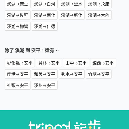
溪湖→麻豆
溪湖→白河
溪湖→鹽水
溪湖→永康
溪湖→後壁
溪湖→南化
溪湖→新化
溪湖→大內
溪湖→柳營
溪湖→仁德
除了 溪湖 到 安平，還有⋯
彰化縣→安平
員林→安平
田中→安平
線西→安平
鹿港→安平
和美→安平
秀水→安平
竹塘→安平
社頭→安平
溪州→安平