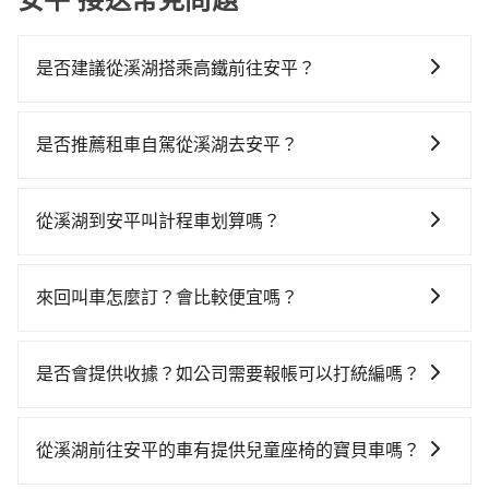
是否建議從溪湖搭乘高鐵前往安平？
若要從溪湖搭高鐵前往安平，高鐵較貴、費時，且難叫
計程車前往高鐵站！從最早06:25一直到23:07，台中-台
是否推薦租車自駕從溪湖去安平？
南一天最多有74班次高鐵可搭乘。假設從彰化縣溪湖鎮
如果你有台灣駕照且對自己駕駛技術有信心，且在車上
前往最靠近的台中高鐵站，叫一輛計程車花費約700元、
時不需要閉目養神（因為要自己開車），最重要的是你
車程約40分鐘。抵達高鐵站後，步行進站、現場購票並
從溪湖到安平叫計程車划算嗎？
當天就要來回，那在彰化路邊可隨租隨借的iRent應該是
於月台排隊的時間約20分鐘，再乘坐36~54分鐘（平均
如選擇小黃直達，在彰化可以透過app叫車的有55688台
你最便宜選擇。註冊完iRent的app後，可以每小時
45分）的高鐵從台中站前往台南高鐵站，每人票價650
灣大車隊、Uber和Yoxi。依照里程跳錶計算，價格約為
$115~205承租小轎車，每公里再額外加收$3.2，從溪湖
元，再用5分鐘出站、等待車站前排班的計程車，搭上小
來回叫車怎麼訂？會比較便宜嗎？
2,590~3,100元間，但如改預約tripool可省高達$600。
到安平的花費預估為$1,800~2,350（金額差異來自於平
黃後約花45分鐘、車費700元後，抵達台南市安平區的
為了乘客未來可能的訂單修改或取消，每筆訂單只含一
但如果你無法提前預約，或偏好臨時叫車，那要注意彰
假日、車款差異、抵達目的地後多久原路返回），雖已
目的地。全程加上轉車時間共2小時28分鐘，假設2位同
趟車的資訊，所以如果需要來回叫車，請分兩筆訂單預
化縣僅有合法計程車約1,640輛，計程車密度為雙北的
將eTag和可能的每小時40元路邊停車費用預估進去，但
是否會提供收據？如公司需要報帳可以打統編嗎？
行，高鐵加轉乘之平均每人花費為1,350元。不過彰化縣
定。至於價格已經市場最優惠，並無特別針對來回車趟
3.7%，也就是說要臨時叫到小黃的難度是台北或新北的
額外的汽車保險與可能的罰單都需自付。再者，和運的
領有合法執照的計程車僅有1,600多輛，計程車的密度為
在乘車結束後一週內，tripool都會透過第三方系統寄出
做額外折扣，但如果手上有優惠代碼，歡迎直接使用，
30倍之多。如果當天或隔天也要原路返回，台南市安平
iRent只提供最基本的車型，如Toyota Yaris、Prius C、
雙北的3.7%，換句話說，臨時要叫小黃的難度是雙北大
旅行業代收轉付電子收據，如果公司需要報公帳，在預
不限單程或來回。
區的計程車也不是這麼好叫，建議事先做好規劃。再加
從溪湖前往安平的車有提供兒童座椅的寶貝車嗎？
Vios這類乘坐體驗較差的車款，如果人數超過四位，更
城市的30倍。縱使幸運攔到一輛小黃了，彰化縣少部分
約付款前可以輸入公司的抬頭與統編，可向國稅局報
上彰化縣有些計程車司機不按錶計費，約有25%會採現
是沒有較大的七人座或九人座可供選擇，而且無人租車
小黃司機不按表收費，看乘客是外地人便漫天喊價或恣