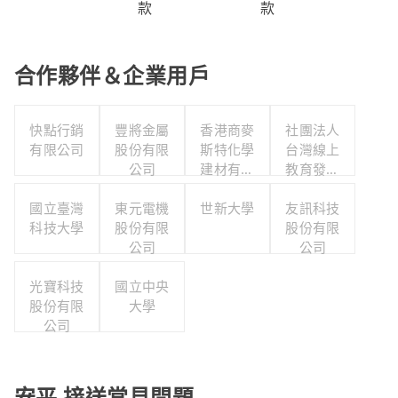
款
款
合作夥伴＆企業用戶
快點行銷
豐將金屬
香港商麥
社團法人
有限公司
股份有限
斯特化學
台灣線上
公司
建材有限
教育發展
公司台灣
協會
國立臺灣
東元電機
世新大學
分公司
友訊科技
科技大學
股份有限
股份有限
公司
公司
光寶科技
國立中央
股份有限
大學
公司
安平 接送常見問題