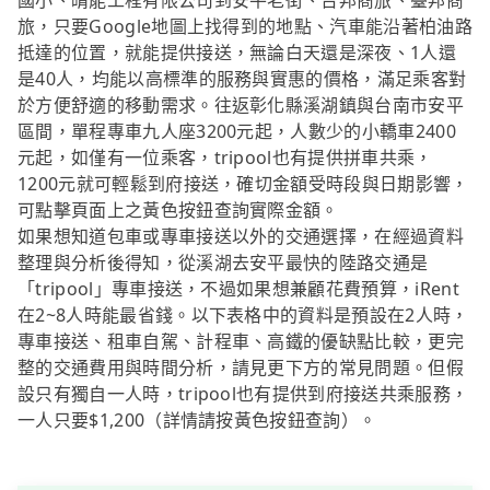
國小、晴能工程有限公司到安平老街、台邦商旅、臺邦商
旅，只要Google地圖上找得到的地點、汽車能沿著柏油路
抵達的位置，就能提供接送，無論白天還是深夜、1人還
是40人，均能以高標準的服務與實惠的價格，滿足乘客對
於方便舒適的移動需求。往返彰化縣溪湖鎮與台南市安平
區間，單程專車九人座3200元起，人數少的小轎車2400
元起，如僅有一位乘客，tripool也有提供拼車共乘，
1200元就可輕鬆到府接送，確切金額受時段與日期影響，
可點擊頁面上之黃色按鈕查詢實際金額。
如果想知道包車或專車接送以外的交通選擇，在經過資料
整理與分析後得知，從溪湖去安平最快的陸路交通是
「tripool」專車接送，不過如果想兼顧花費預算，iRent
在2~8人時能最省錢。以下表格中的資料是預設在2人時，
專車接送、租車自駕、計程車、高鐵的優缺點比較，更完
整的交通費用與時間分析，請見更下方的常見問題。但假
設只有獨自一人時，tripool也有提供到府接送共乘服務，
一人只要$1,200（詳情請按黃色按鈕查詢）。