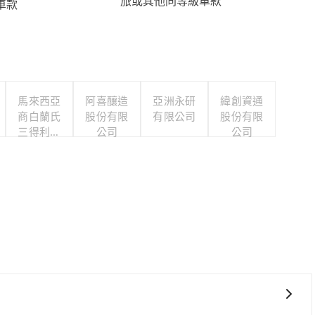
旅或其他同等級車款
車款
馬來西亞
阿喜釀造
亞洲永研
緯創資通
商白蘭氏
股份有限
有限公司
股份有限
三得利股
公司
公司
份有限公
司台灣分
公司