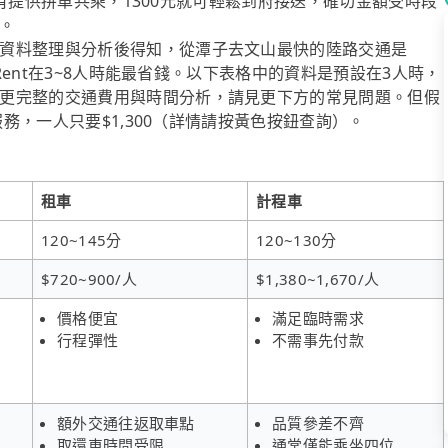
l也有提供拼車共乘，1300元就可輕鬆到府接送，確切金額受時段
。
資料整理與分析後得知，從潭子去文山最快的陸路交通是
iRent在3~8人時能最省錢。以下表格中的資料是預設在3人時，
更完整的交通費用與時間分析，請見更下方的常見問題。但假
服務，一人只要$1,300（詳情請按黃色按鈕查詢）。
租車
計程車
120~145分
120~130分
$720~900/人
$1,380~1,670/人
價格便宜
滿足臨時需求
行程彈性
不需事先付款
額外交通往返取車點
品質參差不齊
取還車時間受限
通常僅能乘坐四位