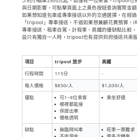
少的小轎車2500元起，如僅有一位乘客，tripoo
與日期影響，可點擊頁面上之黃色按鈕查詢實際金額
如果想知道包車或專車接送以外的交通選擇，在經過
「tripool」專車接送，不過如果想兼顧花費預算，
專車接送、租車自駕、計程車、高鐵的優缺點比較，
設只有獨自一人時，tripool也有提供到府接送共乘
項目
tripool 旅步
高鐵
行程時間
115分
-
每人價格
$850/人
$1,030/人
優點
可1~8位乘客
乘坐舒適
哪裡都能接
保證出車
價格透明
缺點
無臨時叫車
旺季一票難求
不收現金
需多次轉乘