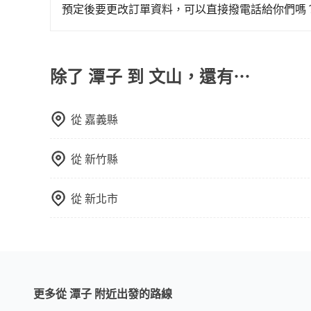
節奏和時間進行遊覽。除了景點本身，還可以體驗
預定後要更改訂單資料，可以直接撥電話給你們嗎
驗當地的生活和文化。在探訪景點時，可以積極尋
您可以透過官網的文字客服或回覆訂單確認信，告
幕，並且可以在旅途中收集更多的故事和經驗，豐
申請，就無需再支付任何行政費用。
除了 潭子 到 文山，還有⋯
從
嘉義縣
從
新竹縣
從
新北市
更多從 潭子 附近出發的路線