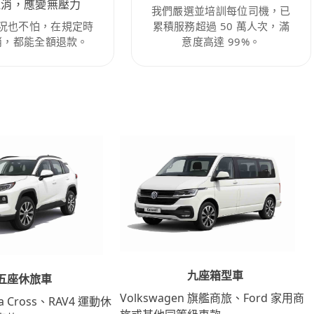
取消，應變無壓力
我們嚴選並培訓每位司機，已
況也不怕，在規定時
累積服務超過 50 萬人次，滿
消，都能全額退款。
意度高達 99%。
九座箱型車
五座休旅車
Volkswagen 旗艦商旅、Ford 家用商
lla Cross、RAV4 運動休