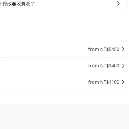
周邊的文化和風俗，品嚐當地的美食，與當地人交流，深入體
？修改要收費嗎？
找當地導遊或者向當地居民請教，了解更多的深度資訊和內
知您想要更改的資訊。只要在用車前一天凌晨六點前完成更改
富自己的旅程。
from NT$
5450
from NT$
1400
from NT$
1100