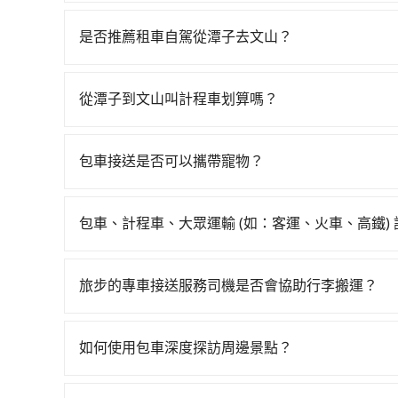
若要從潭子搭高鐵前往文山，高鐵乘坐舒適、較貴、費時
班次高鐵可搭乘。假設從台中市潭子區前往最靠近的
是否推薦租車自駕從潭子去文山？
抵達高鐵站後，步行進站、現場購票並於月台排隊的時
如果你有台灣駕照且對自己駕駛技術有信心，且在
中站前往台北高鐵站，每人票價700元，再用15
天就要來回，那在台中路邊可隨租隨借的iRent應該
車費400元後，抵達台北市文山區的目的地。全程
從潭子到文山叫計程車划算嗎？
$115~205承租小轎車，每公里再額外加收$3.2，
均每人花費為1,030元。不過，台中市少部分小
如選擇小黃直達，在台中可以透過app叫車的有55688台
假日、車款差異、抵達目的地後多久原路返回），雖
如果全程使用tripool並到府專車接送，則每人平
到車，也可考慮打電話至潭子附近的計程車隊，如怡
額外的汽車保險與可能的罰單都需自付。再者，和運的iRen
車，不僅每人至少額外負擔180元車資，而且更會
包車接送是否可以攜帶寵物？
看。依照里程跳錶計算，價格約為4,150~5,000元間
Vios這類乘坐體驗較差的車款，如果人數超過四
tripool！如果你僅有兩位乘車，也可參考trip
可以的，tripool 旅步提供「寵物友善車」服
機不按錶計費，約有27%會採現場議價，建議最好
令人詬病的就是車況，打開車門才發現仍有上一組
寵物同行。且為了行程安全，請勿將寵物抱出來或
務品質上，tripool都是你從潭子到文山的最佳選擇
像在開樂透一樣。另外，偶爾也會遇到明明已經預
包車、計程車、大眾運輸 (如：客運、火車、高鐵)
偏找不到停車位，對於急著用車或者要載其他乘客
在選擇交通方式時，您可依下列建議的考慮因素做
便，但實際使用時還是有其區域的限制，實際可停
程車最貴，而大眾運輸通常較便宜。 行程：需多
旅步的專車接送服務司機是否會協助行李搬運？
行李時，就顯得非常不便。
且不介意耗時轉乘可選大眾運輸或較貴的計程車。
是的，旅步的司機會協助乘客搬運行李，讓您無需
也比較便宜，人數少可搭乘大眾運輸或計程車。 
可選用大眾運輸。 便利性：需要便利性和方便性
如何使用包車深度探訪周邊景點？
輸。
使用包車進行深度探訪周邊景點時，可以充分利用