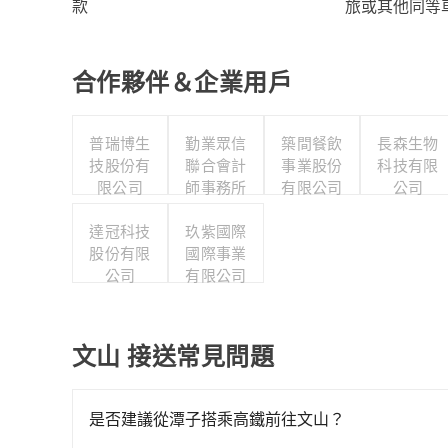
旅或其他同等
款
合作夥伴＆企業用戶
普瑞博生
勤業眾信
築間餐飲
長森生物
技股份有
聯合會計
事業股份
科技有限
限公司
師事務所
有限公司
公司
達冠科技
玖紫國際
股份有限
國際事業
公司
有限公司
文山 接送常見問題
是否建議從潭子搭乘高鐵前往文山？