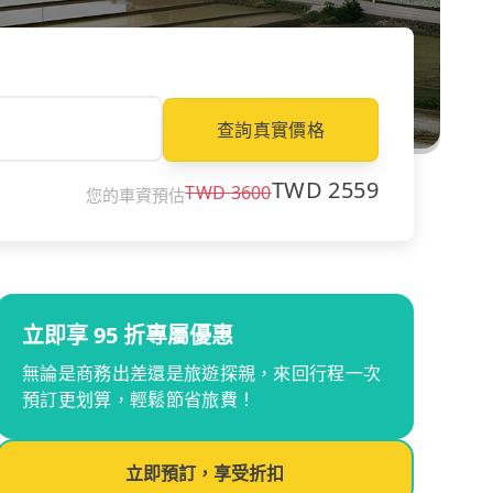
查詢真實價格
TWD
2559
TWD
3600
您的車資預估
立即享 95 折專屬優惠
無論是商務出差還是旅遊探親，來回行程一次
預訂更划算，輕鬆節省旅費！
立即預訂，享受折扣