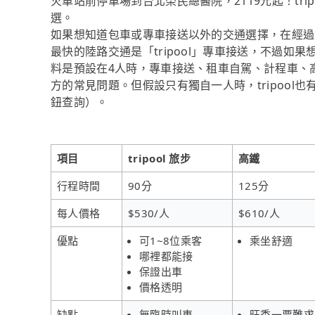
火車站前停車場到台北榮民總醫院，2119元起！tr
選。
如果想知道包車或專車接送以外的交通選擇，在經過
最快的陸路交通是「tripool」專車接送，不過如果
料是預設在4人時，專車接送、租車自駕、計程車、
方的常見問題。但假設只有獨自一人時，tripool也
鈕查詢）。
項目
tripool 旅步
高鐵
行程時間
90分
125分
每人價格
$530/人
$610/人
優點
可1~8位乘客
乘坐舒適
哪裡都能接
保證出車
價格透明
缺點
無臨時叫車
旺季一票難求