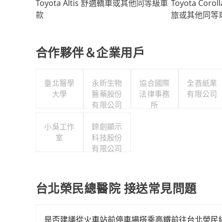
Toyota Coro
Toyota Altis 舒適轎車或其他同等級車
旅或其他同等
款
合作夥伴＆企業用戶
臺北醫學
永昕生物
協合國際
全酋紙業
大學
醫藥股份
法律事務
有限公司
有限公司
所
小吳工作
錼創顯示
室
科技股份
有限公司
台北榮民總醫院 接送常見問題
是否建議從火車站前停車場搭乘高鐵前往台北榮民