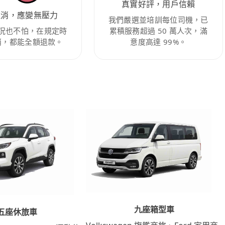
真實好評，用戶信賴
取消，應變無壓力
我們嚴選並培訓每位司機，已
況也不怕，在規定時
累積服務超過 50 萬人次，滿
消，都能全額退款。
意度高達 99%。
九座箱型車
五座休旅車