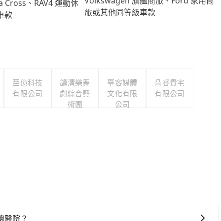
Volkswagen 旗艦商旅、Ford 家用商
lla Cross、RAV4 運動休
旅或其他同等級車款
車款
至億科技
韻清樂舞
臺客媒體
朵睿貴宅
有限公司
劇綜合藝
文化有限
有限公司
術團
公司
總醫院？