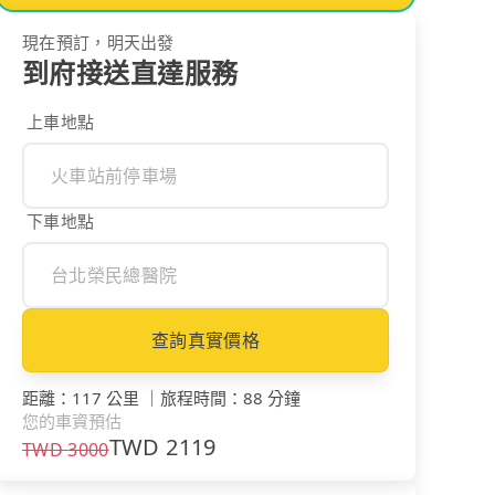
現在預訂，明天出發
到府接送直達服務
上車地點
下車地點
查詢真實價格
距離
：
117 公里
｜
旅程時間
：
88 分鐘
您的車資預估
TWD
2119
TWD
3000