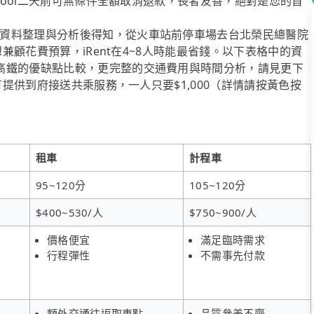
ipool二天前可無條件全額取消退款，長者友善，絕對是您的首
資料整理與分析後得知，從火車站前停車場去台北榮民總醫院
想兼顧花費預算，iRent在4~8人時能最省錢。以下表格中的資
高鐵的優缺點比較，更完整的交通費用與時間分析，請見更下
有提供到府接送共乘服務，一人只要$1,000（詳情請按黃色按
租車
計程車
95~120分
105~120分
$400~530/人
$750~900/人
價格便宜
滿足臨時需求
行程彈性
不需事先付款
額外交通往返取車點
品質參差不齊