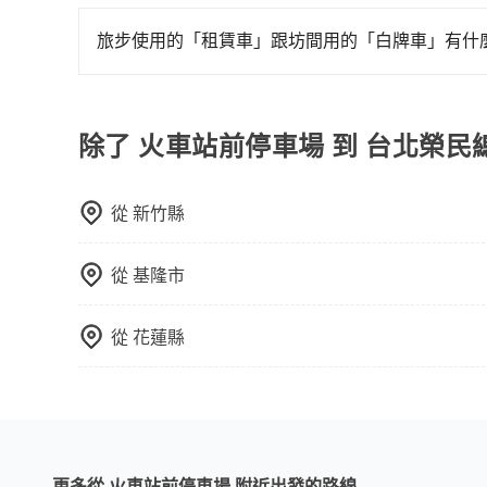
火車站通常是城市的交通樞紐，以下是火車站常見
可以預先告知出發地點A到目的地B，會根據路線
相對便宜經濟。 計程車：乘坐計程車到達或離開火
一個城市的長途包車。
旅步使用的「租賃車」跟坊間用的「白牌車」有什
離開火車站，快捷便利。 包車：預定包車到達或
旅步所使用的是符合政府法規的租賃車，車牌以白
為旅步貴賓服務用車。與一些私家車充當營業用車
關法規。
除了 火車站前停車場 到 台北榮
從
新竹縣
從
基隆市
從
花蓮縣
更多從 火車站前停車場 附近出發的路線