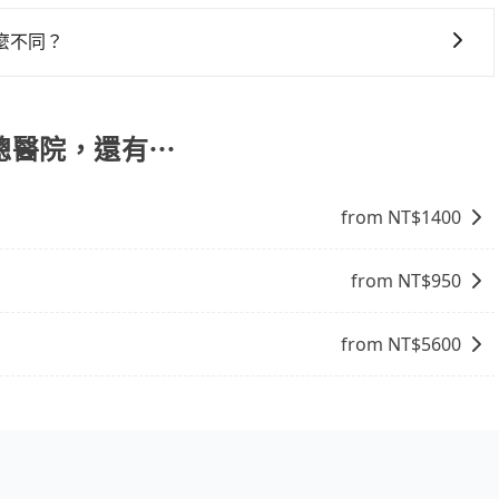
交通方式： 公車或客運：乘坐公車或客運到達或離開火車站，
和里程來計算費用。這種服務通常適用於單程或從一個城市到另
車站，方便快捷但昂貴。 捷運/輕軌：通過捷運或輕軌到達或
麼不同？
離開火車站，是最便利的，無需與人共乘、快速抵達。
底黑字的「R」開頭，受車隊嚴格管理及審核後才可入隊，成
違法接載的「白牌車」不同。旅步所使用的車輛合法且符合相
民總醫院，還有⋯
from NT$
1400
from NT$
950
from NT$
5600