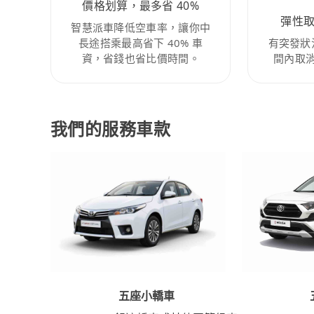
價格划算，最多省 40%
彈性
智慧派車降低空車率，讓你中
長途搭乘最高省下 40% 車
有突發狀
資，省錢也省比價時間。
間內取
我們的服務車款
五座小轎車