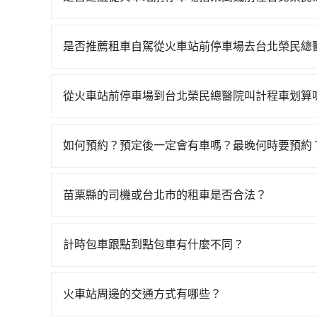
若要從火車站前停車場搭高鐵前往台北榮民總醫院
最早06:24一直到23:00，苗栗-台北一天最多有
是否推薦租車自駕從火車站前停車場去台北榮民總
最靠近的苗栗高鐵站，叫一輛計程車花費約300元
如果你有台灣駕照且對自己駕駛技術有信心，且在
台排隊的時間約15分鐘，再乘坐43~49分鐘（平
天就要來回，那在苗栗路邊可隨租隨借的iRent應該
用15分鐘出站、等待車站前排班的計程車，搭上小黃
從火車站前停車場到台北榮民總醫院叫計程車划算
$115~205承租小轎車，每公里再額外加收$3.
市北投區) 的目的地。全程加上轉車時間共2小時7
如選擇小黃直達，在苗栗可以透過app叫車的有55
$1,600~2,100（金額差異來自於平假日、車款
過苗栗縣領有合法執照的計程車僅有400多輛，計程
車站前停車場附近的計程車隊，如第一無線金昌計
時40元路邊停車費用預估進去，但額外的汽車保險與
雙北大城市的200倍。縱使幸運攔到一輛小黃了，
如何預約？預定後一定會有車嗎？最晚何時要預約
2,995~3,600元間，但如改預約tripool可省
車型，如Toyota Yaris、Prius C、Vio
價或恣意繞路。但如果全程使用tripool並到府專
如要預約從火車站前停車場前往台北榮民總醫院的
栗縣僅有合法計程車約380輛，計程車密度為雙北的
或九人座可供選擇，而且無人租車最令人詬病的就
乘高鐵而不預約包車，不僅每人至少額外負擔80元
可查到真實價格，照著步驟填寫完乘客資料與線上
倍之多。再加上苗栗縣有些計程車司機不按錶計費，
的車門仍未被修理，每一次租車都好像在開樂透一
苗栗縣的司機或台北市的租車是否合法？
上來預約tripool！如果你是三人以下要乘車，也可
簡訊以及電子郵件確認信，如此就完成預約了，而司
坑受騙。綜合以上，無論在價格或服務品質上，tri
遲遲尚未歸還，又或者要還車時卻偏偏找不到停車
用。
許多的Line群組或Facebook社團裡，有很多
EMAIL提供。一旦付款完畢，tripool保證出
險。最後，雖然路邊隨租隨還看似方便，但實際使
警察臨檢並趕下車，出意外後保險公司更是不會提
如臨時需要，前一天傍晚五點前仍會收單，最遲如
計時包車跟點到點包車有什麼不同？
點仍有段距離，在遇到下雨天或者載行李時，就顯
無法監控或追查。最好別為了省小錢而冒上不必要的風
計時包車和點到點包車都是包車服務的形式，但有
一定符合台灣法律規定，除了司機擁有合法的職業駕
通常以每小時為單位，客戶可以根據自己的需要預
好辨別叫的車是否合法，就看車牌的開頭，只要不是
火車站周邊的交通方式有哪些？
點間來回穿梭的客戶，例如市區觀光、商務差旅等