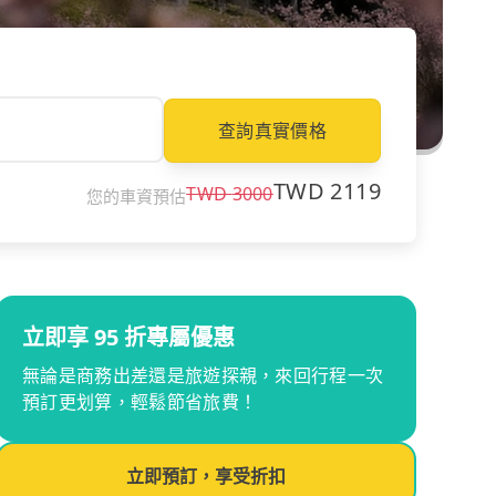
查詢真實價格
TWD
2119
TWD
3000
您的車資預估
立即享 95 折專屬優惠
無論是商務出差還是旅遊探親，來回行程一次
預訂更划算，輕鬆節省旅費！
立即預訂，享受折扣