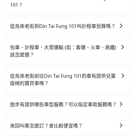
有93班車次，從最早07:02到23:52，過了末班車到清晨
101？
的時段，還是要找其他交通方案。假設從烏來老街 (新北
如果你有台灣駕照且對自己駕駛技術有信心，且需要絕
市烏來區) 前往最靠近的板橋高鐵站，叫一輛計程車花費
對的時間彈性，最重要的是你當天就要來回，那在新北
約800元、車程約53分鐘。抵達高鐵站後，步行進站、
從烏來老街到Din Tai Fung 101叫計程車划算嗎？
路邊可隨租隨借的iRent應該是你最便宜選擇。註冊完
現場購票並於月台排隊的時間約20分鐘，再乘坐7~9分
如選擇小黃直達，在新北可以透過app叫車的有55688台
iRent的app後，可以每小時$115~205承租小轎車，每
鐘（平均8分）的高鐵從板橋站前往台北高鐵站，每人票
灣大車隊、Uber、Line Taxi、Yoxi等。依照里程跳錶計
公里再額外加收$3.2，從烏來老街到Din Tai Fung 101
價40元，再用15分鐘出站、等待車站前排班的計程車，
包車、計程車、大眾運輸 (如：客運、火車、高鐵)
算，價格約為765~900元間。雖然烏來老街到Din Tai
的花費預估為$650~1,100（金額差異來自於平假日、車
搭上小黃後約花30分鐘、車費300元後，抵達Din Tai
該怎麼選？
Fung 101的跳表小黃可能較為便宜，但當你們人數超過
款差異、抵達目的地後多久原路返回），雖已將eTag和
Fung 101 (台北市信義區) 的目的地。全程加上轉車時間
在選擇交通方式時，您可依下列建議的考慮因素做選
四位時，叫兩輛計程車的費用就貴了，如選擇tripool的
可能的每小時40元路邊停車費用預估進去，但額外的汽
共2小時6分鐘，假設一人獨行，交通費總計1,140元。但
擇： 預算：不同交通工具價格不同，可先確定您的預
九人座，可用約9折預約一台專車服務。
車保險與可能的罰單都需自付。再者，和運的iRent只提
從烏來老街前往Din Tai Fung 101的車有提供兒童
如果全程使用tripool並到府專車接送，則僅需花費約
算。計程車最貴，而大眾運輸通常較便宜。 行程：需多
供最基本的車型，如Toyota Yaris、Prius C、Vios這類
座椅的寶貝車嗎？
1,100元，費時41分鐘。選擇搭乘高鐵而不預約包車，不
點停留的行程建議可選可客製化行程的包車，如果時間
乘坐體驗較差的車款，如果人數超過四位，更是沒有較
僅至少額外負擔40元車資，而且更會額外浪費85分鐘在
台灣法律有規定，無論年紀大小，所有乘客乘車時均需
比較寬鬆且不介意耗時轉乘可選大眾運輸或較貴的計程
大的七人座或九人座可供選擇，而且無人租車最令人詬
轉乘與等車上，現在還不馬上來預約tripool！
繫好安全帶，如四歲以下或身高不足的幼童無法正常綁
車。 旅行人數：人數多時包車較方便舒適且每個人攤提
旅步有提供哪些車型服務？可以指定車款服務嗎？
病的就是車況，打開車門才發現仍有上一組乘客遺留的
安全帶，則需使用嬰兒/兒童座椅或輔以增高墊。如有幼
下來的車資也比較便宜，人數少可搭乘大眾運輸或計程
垃圾或者撞凹的車門仍未被修理，每一次租車都好像在
旅步有提供小轎車、休旅車、九人座供您選擇，若您有
童同行，在預訂tripool的寶貝車時，可以直接在網站勾
車。 時間：需在特定時間到達目的地可選包車或計程
開樂透一樣。另外，偶爾也會遇到明明已經預約了時間
指定車款服務的需求，可以先將您的需先提供旅步，會
選租用適合1~4歲的兒童汽車座椅或4歲以上的增高墊，
車，不趕時間即可選用大眾運輸。 便利性：需要便利性
來回叫車怎麼訂？會比較便宜嗎？
但上一位用戶卻遲遲尚未歸還，又或者要還車時卻偏偏
有專人回覆您。
如有新生兒需要0~1歲的嬰兒後向汽座，可先向客服人員
和方便性可選包車和計程車，喜歡探險和體驗當地文化
找不到停車位，對於急著用車或者要載其他乘客的人來