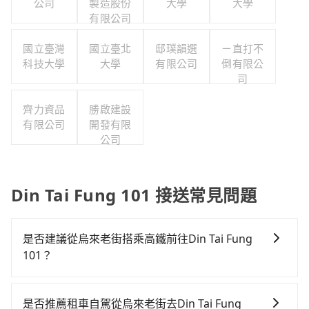
公司
製造股份
大學
大學
有限公司
國立臺灣
國立臺北
邸璞韻選
ㄧ直打不
科技大學
大學
有限公司
倒有限公
司
齊力資品
勝啟建設
有限公司
開發有限
公司
Din Tai Fung 101 接送常見問題
是否建議從烏來老街搭乘高鐵前往Din Tai Fung
101？
從烏來老街搭高鐵去Din Tai Fung 101絕非最佳選擇，
高鐵較貴、費時、轉車麻煩！板橋-台北雖然一天最多時
是否推薦租車自駕從烏來老街去Din Tai Fung