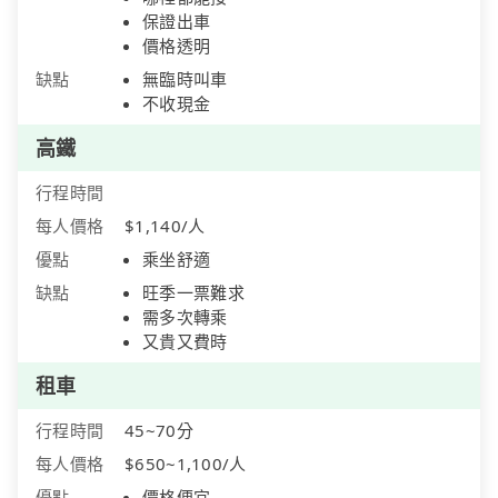
保證出車
價格透明
缺點
無臨時叫車
不收現金
高鐵
行程時間
每人價格
$1,140/人
優點
乘坐舒適
缺點
旺季一票難求
需多次轉乘
又貴又費時
租車
行程時間
45~70分
每人價格
$650~1,100/人
優點
價格便宜