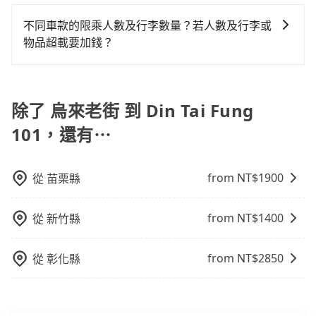
為了乘客未來可能的訂單修改或取消，每筆訂單只含一
確認庫存再行租用，每個300元。當然，更鼓勵父母自行
則可搭乘大眾運輸。
說就有不小的風險。最後，雖然路邊隨租隨還看似方
趟車的資訊，所以如果需要來回叫車，請分兩筆訂單預
攜帶汽車座椅，不僅家中小寶貝坐的舒適習慣。
不同車款的限乘人數及行李數量？若人數及行李或
便，但實際使用時還是有其區域的限制，實際可停靠的
定。至於價格已經市場最優惠，並無特別針對來回車趟
物品超載要加錢？
地點與你的上下車地點仍有段距離，在遇到下雨天或者
做額外折扣，但如果手上有優惠代碼，歡迎直接使用，
載行李時，就顯得非常不便。
我們提供不同種類的車輛，讓您根據需求選擇最適合您
不限單程或來回。
的車型。 五人座驕車可乘坐三位乘客，並可攜帶三個隨
身行李與兩個30吋行李箱 五人座休旅車可乘坐四位乘
除了 烏來老街 到 Din Tai Fung
客，並可攜帶四個隨身行李與三個30吋行李箱 九人座廂
101，還有⋯
型車可乘坐八位乘客，並可攜帶八個隨身行李與六個30
吋行李箱。 為了確保行車安全及遵守相關法規，我們不
能超載人數。 如果您攜帶的行李或物品較多，我們會根
from NT$
1900
從
苗栗縣
據情況收取微搬家費用，費用在300至500元之間。
from NT$
1400
從
新竹縣
from NT$
2850
從
彰化縣