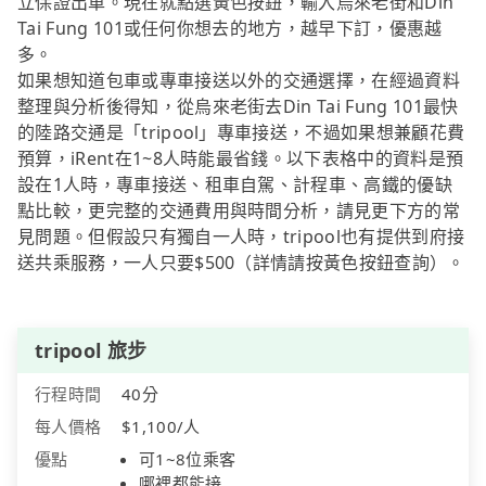
立保證出車。現在就點選黃色按鈕，輸入烏來老街和Din
Tai Fung 101或任何你想去的地方，越早下訂，優惠越
多。
如果想知道包車或專車接送以外的交通選擇，在經過資料
整理與分析後得知，從烏來老街去Din Tai Fung 101最快
的陸路交通是「tripool」專車接送，不過如果想兼顧花費
預算，iRent在1~8人時能最省錢。以下表格中的資料是預
設在1人時，專車接送、租車自駕、計程車、高鐵的優缺
點比較，更完整的交通費用與時間分析，請見更下方的常
見問題。但假設只有獨自一人時，tripool也有提供到府接
送共乘服務，一人只要$500（詳情請按黃色按鈕查詢）。
tripool 旅步
行程時間
40分
每人價格
$1,100/人
優點
可1~8位乘客
哪裡都能接