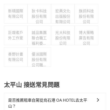
新晴國際
狄卡科技
宏典文化
旗訊科技
有限公司
股份有限
出版股份
股份有限
公司
有限公司
公司
巨噬者戶
誠品集團
光大科技
博大策略
外工作室
聯合職工
股份有限
廣告有限
福利委員
公司
公司
會
善野計畫
優派國際
有限公司
股份有限
公司職工
福利委員
會
太平山 接送常見問題
是否推薦租車自駕從烏石港 OA HOTEL去太平
山？