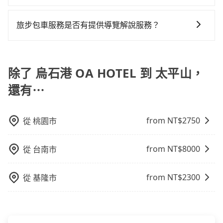
地區、價位、人數、特殊需求來搜尋適合的旅店與房
看似方便，但實際使用時還是有其區域的限制，實際可
請立即聯繫我們的客服，我們會提供必要的協助。
型，更重要的是通常價格是官網的6~8折，如果又有加入
停靠的地點與你的上下車地點仍有段距離，在遇到下雨
會員或者使用特定的信用卡，還可以累積點數做現金回
旅步包車服務是否有提供導覽解說服務？
天或者載行李時，就顯得非常不便。
饋或未來換取免費的住房。台灣人常用的線上訂房平台
抱歉！目前旅步的包車服務暫無提供導覽服務，如果您
有Booking.com、Agoda.com、Hotels.com、
需要導覽服務，可事先透過電子郵件
Expedia.com、Trip.com等。正常來說，線上刷卡付款
booking@tripool.app聯繫我們，將有專人協助回覆確
除了 烏石港 OA HOTEL 到 太平山，
完後預定就完成，事先不用電話確認空房，事後也不用
認是否能協助安排。
告知付款完畢，一切都能在網路上操作。但有些較冷門
還有⋯
或規模較小的飯店，有可能再多平台同時上架而發生超
賣的現象，便有可能到了現場卻沒房可住的窘境，所以
在預定時要不選擇評分高、評論多的飯店，不然就是還
from NT$
2750
從
桃園市
要再人工電話與飯店確認。預訂民宿方面，如不怕麻
煩，有些時候直接打電話問的價格可能比民宿訂房網來
from NT$
8000
從
台南市
得便宜，但缺點就是多數要匯款並再人工確認。假如不
介意多花一點錢省下這些瑣碎的事，台灣本土的AsiaYo
from NT$
2300
從
基隆市
或者國際Airbnb都值得推薦。