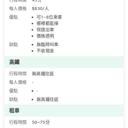
每人價格
$830/人
優點
可1~8位乘客
哪裡都能接
保證出車
價格透明
缺點
無臨時叫車
不收現金
高鐵
行程時間
無高鐵往返
每人價格
-
優點
-
缺點
無高鐵往返
租車
行程時間
50~75分