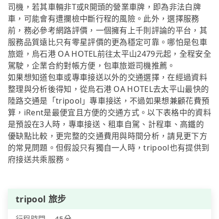
司機，若其車輛非T或R開頭的營業車牌，即為非法白牌
車，可能會有遭攔檢中斷行程的風險。此外，選擇服務
前，務必參考網路評價，一個擁有上千則評論的平台，其
服務品質遠比只有零星評價的更為穩定可靠。哪怕是包車
旅遊，烏石港 OA HOTEL前往太平山2479元起，全程安全
駕駛，企業合約對帳方便，包車旅遊司機推薦。
如果想知道包車或專車接送以外的交通選擇，在經過資料
整理與分析後得知，從烏石港 OA HOTEL去太平山最快的
陸路交通是「tripool」專車接送，不過如果想兼顧花費預
算，iRent是最便宜且方便的交通方式。以下表格中的資料
是預設在3人時，專車接送、租車自駕、計程車、高鐵的
優缺點比較，更完整的交通費用與時間分析，請見更下方
的常見問題。但假設只有獨自一人時，tripool也有提供到
府接送共乘服務。
tripool 旅步
行程時間
45分