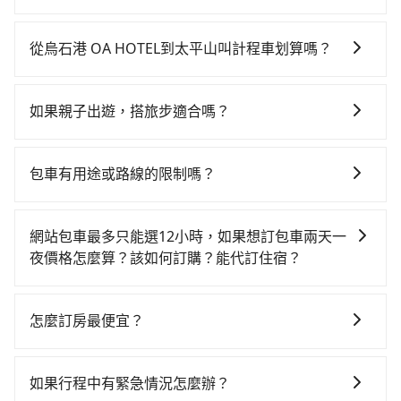
如果你有台灣駕照且對自己駕駛技術有信心，且在車上
時不需要閉目養神（因為要自己開車），最重要的是你
從烏石港 OA HOTEL到太平山叫計程車划算嗎？
當天就要來回，那在宜蘭路邊可隨租隨借的iRent應該是
如選擇小黃直達，在宜蘭可以透過app叫車的有55688台
你最便宜選擇。註冊完iRent的app後，可以每小時
灣大車隊、Uber、Line Taxi、Yoxi等，如果在路邊攔不
$115~205承租小轎車，每公里再額外加收$3.2，從烏石
如果親子出遊，搭旅步適合嗎？
到車，也可考慮打電話至烏石港 OA HOTEL附近的計程
港 OA HOTEL到太平山的花費預估為$750~1,200（金額
適合的，另外旅步也特別為您心愛的寶貝準備了兒童座
車隊，如頭城計程汽車行、八達計程汽車行等叫車看
差異來自於平假日、車款差異、抵達目的地後多久原路
椅及兒童用增高墊供您選購(租借300元/個)，讓您和孩子
看。依照里程跳錶計算，價格約為870~1,000元間。不
返回），雖已將每小時40元路邊停車費用預估進去，但
包車有用途或路線的限制嗎？
出遊時安全更有保障。
過宜蘭縣僅有合法計程車約750輛，計程車密度為雙北的
額外的汽車保險與可能的罰單都需自付。再者，和運的
不管是從烏石港 OA HOTEL前往太平山或是全台灣任何
0.9%，也就是說要臨時叫到小黃的難度是台北或新北的
iRent只提供最基本的車型，如Toyota Yaris、Prius C、
地方，只要是長途交通且途中遵守台灣法律，無論是清
100倍之多。再加上宜蘭縣有些計程車司機不按錶計費，
網站包車最多只能選12小時，如果想訂包車兩天一
Vios這類乘坐體驗較差的車款，如果人數超過四位，更
明掃墓、包車旅遊、參加喜宴/喪禮、就醫回診、登山露
約有47%會採現場議價，建議最好先上網預約，以免當
夜價格怎麼算？該如何訂購？能代訂住宿？
是沒有較大的七人座或九人座可供選擇，而且無人租車
營、學生搬家、投票返鄉、商務出差、貴賓來訪、寵物
場被坑受騙。雖然烏石港 OA HOTEL到太平山的跳表小
最令人詬病的就是車況，打開車門才發現仍有上一組乘
旅步的包車服務是以一天一張訂單的方式計算，如果您
檢疫、預約叫車、機場接送、定期洗腎、包月上下班，
黃可能較為便宜，但仍有臨時攔不到車以及計程車司機
客遺留的垃圾或者撞凹的車門仍未被修理，每一次租車
需要連續兩天的包車服務，可以在官網上分開預定兩天
或者任何跨縣市接送的需求，tripool都能滿足你。乘車
怎麼訂房最便宜？
不跳錶計費的風險，如你們人數在五人以上，分坐兩台
都好像在開樂透一樣。另外，偶爾也會遇到明明已經預
的行程。另外，目前旅步只提供接送服務，暫不提供代
前一天下午五點以前完成預約，隔天保證出車。如需公
計程車就不太方便，反而能事先預約且品質穩定的
約了時間但上一位用戶卻遲遲尚未歸還，又或者要還車
現在旅客預訂飯店已經很少透過旅行社，大多是透過
訂住宿服務。
司報帳打統編，在結帳時可以受理，並於乘車後一週內
tripool，可能更適合你。
時卻偏偏找不到停車位，對於急著用車或者要載其他乘
OTA (online travel agent) 來完成，除了可以快速依據
寄出電子收據。
如果行程中有緊急情況怎麼辦？
客的人來說就有不小的風險。最後，雖然路邊隨租隨還