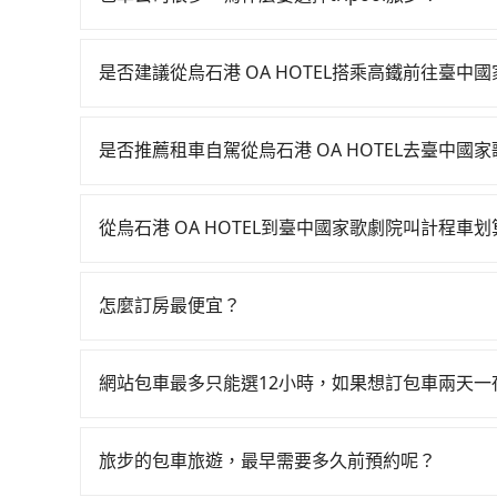
旅步提供多種車型，從轎車、休旅車到九人座，讓
途安全無憂，我們的司機都是專業且可靠的職業駕
是否建議從烏石港 OA HOTEL搭乘高鐵前往臺中
費用，且還提供優於其他業者更彈性的取消政策，
若要從烏石港 OA HOTEL搭高鐵前往臺中國家
郊區，我們都可以為您提供最佳的旅遊體驗。所以，如
06:15一直到22:50，南港-台中一天最多有101班
值得信任的不二選擇！
是否推薦租車自駕從烏石港 OA HOTEL去臺中國
最靠近的南港高鐵站，叫一輛計程車花費約900元
如果你有台灣駕照且對自己駕駛技術有信心，且在
台排隊的時間約20分鐘，再乘坐58~77分鐘（平
天就要來回，那在宜蘭路邊可隨租隨借的iRent應該
用10分鐘出站、等待車站前排班的計程車，搭上小黃
從烏石港 OA HOTEL到臺中國家歌劇院叫計程車
$115~205承租小轎車，每公里再額外加收$3.2，
市西屯區) 的目的地。全程加上轉車時間共2小時46
如選擇小黃直達，在宜蘭可以透過app叫車的有55688台
$2,600~3,200（金額差異來自於平假日、車款
元。不過宜蘭縣領有合法執照的計程車僅有700多輛
到車，也可考慮打電話至烏石港 OA HOTEL附
時40元路邊停車費用預估進去，但額外的汽車保險與
難度是雙北大城市的100倍。縱使幸運攔到一輛小
怎麼訂房最便宜？
依照里程跳錶計算，價格約為4,110~4,900元間，但
車型，如Toyota Yaris、Prius C、Vio
漫天喊價或恣意繞路。但如果全程使用tripool並
現在旅客預訂飯店已經很少透過旅行社，大多是透過OTA (
或偏好臨時叫車，那要注意宜蘭縣僅有合法計程車約7
或九人座可供選擇，而且無人租車最令人詬病的就
選擇搭乘高鐵而不預約包車，不僅每人至少額外負擔
區、價位、人數、特殊需求來搜尋適合的旅店與房型
黃的難度是台北或新北的100倍之多。再加上宜蘭
的車門仍未被修理，每一次租車都好像在開樂透一
網站包車最多只能選12小時，如果想訂包車兩天
在還不馬上來預約tripool！如果你是三人以下要乘
或者使用特定的信用卡，還可以累積點數做現金回
最好先上網預約，以免當場被坑受騙。綜合以上，無論在
遲遲尚未歸還，又或者要還車時卻偏偏找不到停車
交通費用。
旅步的包車服務是以一天一張訂單的方式計算，如
Booking.com、Agoda.com、Hotels.com
HOTEL到臺中國家歌劇院的最佳選擇。
險。最後，雖然路邊隨租隨還看似方便，但實際使
行程。另外，目前旅步只提供接送服務，暫不提供
就完成，事先不用電話確認空房，事後也不用告知
旅步的包車旅遊，最早需要多久前預約呢？
點仍有段距離，在遇到下雨天或者載行李時，就顯
的飯店，有可能再多平台同時上架而發生超賣的現