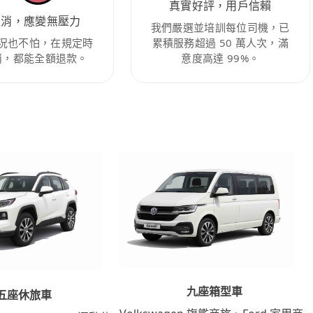
真實好評，用戶信賴
取消，應變無壓力
我們嚴選並培訓每位司機，已
況也不怕，在規定時
累積服務超過 50 萬人次，滿
消，都能全額退款。
意度高達 99%。
九座箱型車
五座休旅車