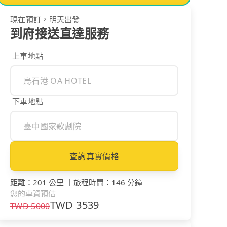
現在預訂，明天出發
到府接送直達服務
上車地點
下車地點
查詢真實價格
距離
：
201 公里
｜
旅程時間
：
146 分鐘
您的車資預估
TWD
3539
TWD
5000