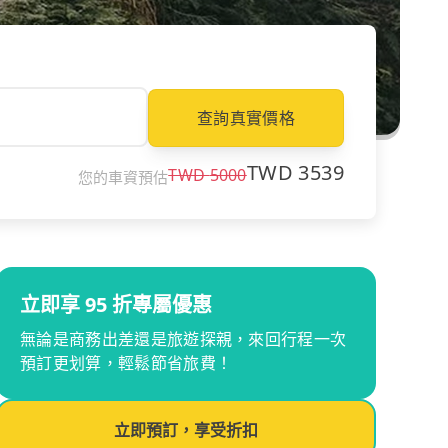
查詢真實價格
TWD
3539
TWD
5000
您的車資預估
立即享 95 折專屬優惠
無論是商務出差還是旅遊探親，來回行程一次
預訂更划算，輕鬆節省旅費！
立即預訂，享受折扣