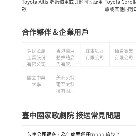
Toyota Coro
Toyota Altis 舒適轎車或其他同等級車
旅或其他同等
款
合作夥伴＆企業用戶
豐民金屬
香港商戶
宜東紙器
秞希實業
工業股份
動媒體廣
有限公司
有限公司
有限公司
告有限公
司台灣分
國立中興
美商英特
公司
大學
爾亞太科
技有限公
司
臺中國家歌劇院 接送常見問題
包車公司很多，為什麼要選擇tripool旅步？