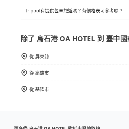
當您的行程確定後，建議盡早預訂包車服務，因為
選擇評分高、評論多的飯店，不然就是還要再人工
不妨趁早訂購，享受更划算的價格。
打電話問的價格可能比民宿訂房網來得便宜，但缺
tripool有提供包車旅遊嗎？有價格表可參考嗎？
這些瑣碎的事，台灣本土的AsiaYo或者國際Airbn
tripool提供全台各地包括臺中國家歌劇院與烏石港
包車都有，可彈性選擇2~12小時的服務，滿足家
費用，網站試算即真實價格，免去來回電話確認。
除了 烏石港 OA HOTEL 到 臺
時數或者單程專車服務者，敢大聲說我們價格絕對
車，如需10人以上巴士，請來信洽詢。
從
屏東縣
從
高雄市
從
基隆市
更多從 烏石港 OA HOTEL 附近出發的路線