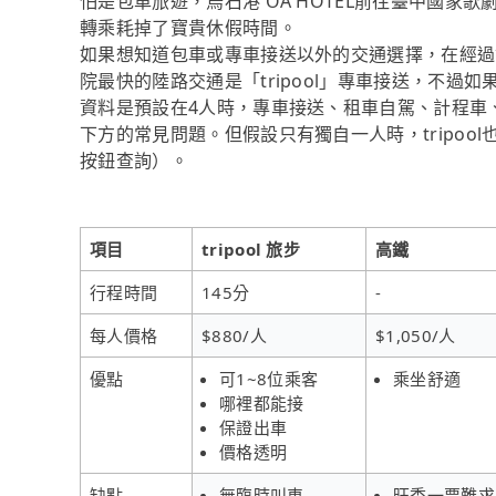
怕是包車旅遊，烏石港 OA HOTEL前往臺中國家歌
轉乘耗掉了寶貴休假時間。
如果想知道包車或專車接送以外的交通選擇，在經過資
院最快的陸路交通是「tripool」專車接送，不過如
資料是預設在4人時，專車接送、租車自駕、計程車
下方的常見問題。但假設只有獨自一人時，tripool
按鈕查詢）。
項目
tripool 旅步
高鐵
行程時間
145分
-
每人價格
$880/人
$1,050/人
優點
可1~8位乘客
乘坐舒適
哪裡都能接
保證出車
價格透明
缺點
無臨時叫車
旺季一票難求