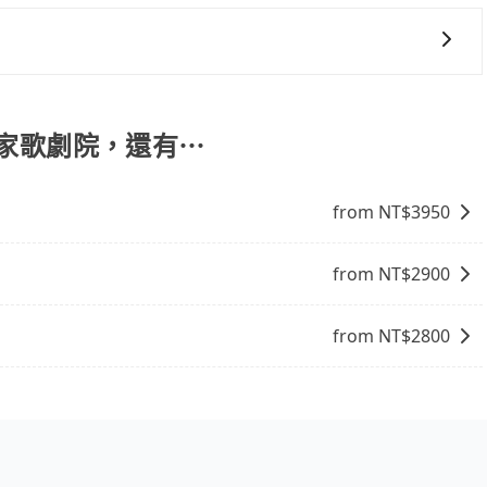
旅步提供早鳥優惠，您越早預訂就能享有更優惠的價格。所以
電話與飯店確認。預訂民宿方面，如不怕麻煩，有些時候直接
點就是多數要匯款並再人工確認。假如不介意多花一點錢省下
b都值得推薦。
 OA HOTEL的包車旅遊，從單純的單趟接送到算時間的計時
族出遊、朋友聚會、婚喪喜慶等不同的需求。價格透明、無隱藏
一天包車的價格可能跟其他車隊相差無幾，但是如果只需要短
中國家歌劇院，還有⋯
最划算。網站上可直接挑選小轎車、休旅車、或九人座箱型
from NT$
3950
from NT$
2900
from NT$
2800