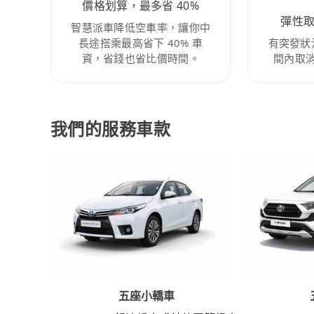
價格划算，最多省 40%
彈性
智慧派車降低空車率，讓你中
長途搭乘最高省下 40% 車
有突發狀
資，省錢也省比價時間。
間內取
我們的服務車款
五座小轎車