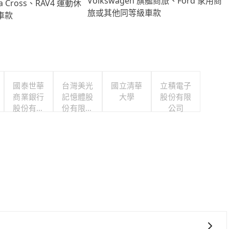
Volkswagen 旗艦商旅、Ford 家用商
lla Cross、RAV4 運動休
旅或其他同等級車款
車款
國泰世華
台灣美光
國立清華
立積電子
商業銀行
記憶體股
大學
股份有限
股份有限
份有限公
公司
公司
司