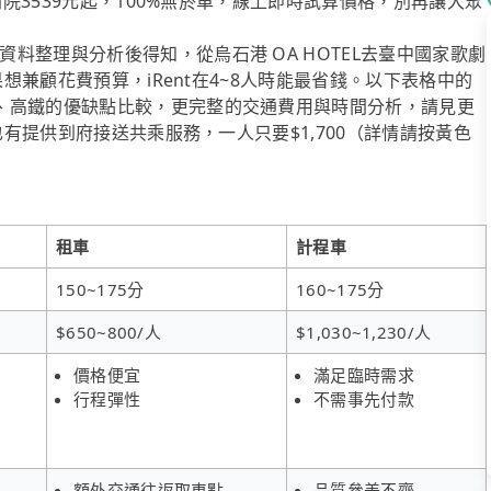
劇院3539元起，100%無菸車，線上即時試算價格，別再讓大眾
料整理與分析後得知，從烏石港 OA HOTEL去臺中國家歌劇
果想兼顧花費預算，iRent在4~8人時能最省錢。以下表格中的
、高鐵的優缺點比較，更完整的交通費用與時間分析，請見更
也有提供到府接送共乘服務，一人只要$1,700（詳情請按黃色
租車
計程車
150~175分
160~175分
$650~800/人
$1,030~1,230/人
價格便宜
滿足臨時需求
行程彈性
不需事先付款
額外交通往返取車點
品質參差不齊