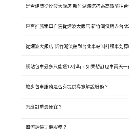
是否建議從煙波大飯店 新竹湖濱館搭乘高鐵前往台
若要從煙波大飯店 新竹湖濱館搭高鐵前往台北車站，高
新竹-台北一天最多有63班次高鐵可搭乘。假設從煙
是否推薦租車自駕從煙波大飯店 新竹湖濱館去台北
站，叫一輛計程車花費約400元、車程約26分鐘
如果你有台灣駕照且對自己駕駛技術有信心，且在
分鐘，再乘坐31~36分鐘（平均34分）的高鐵從
提供甲地乙還的iRent應該適合你。註冊完iRent的
程加上轉車時間共1小時30分鐘，假設4位同行，高鐵
從煙波大飯店 新竹湖濱館到台北車站叫計程車划算
租小轎車，每公里再額外加收$3.2，從煙波大飯店 新
到府專車接送，則每人平均花費約350元，費時1
如選擇小黃直達，在新竹可以透過app叫車的有55688台
和可能的每小時40元路邊停車費用預估進去，但額外
擔40元車資，而且更會額外浪費26分鐘在轉乘與等車
到車，也可考慮打電話至煙波大飯店 新竹湖濱館
提供最基本的車型，如Toyota Yaris、Prius
車，也可參考tripool的拼車共乘服務，最多可再節
網站包車最多只能選12小時，如果想訂包車兩天
等叫車看看。依照里程跳錶計算，價格約為1,970~2,4
較大的七人座或九人座可供選擇，而且無人租車最
旅步的包車服務是以一天一張訂單的方式計算，如
無論在價格或服務品質上，tripool都是你從煙波
垃圾或者撞凹的車門仍未被修理，每一次租車都好
行程。另外，目前旅步只提供接送服務，暫不提供
上一位用戶卻遲遲尚未歸還，又或者要還車時卻偏
旅步包車服務是否有提供導覽解說服務？
有不小的風險。最後，雖然路邊隨租隨還看似方便
抱歉！目前旅步的包車服務暫無提供導覽服務，如
的上下車地點仍有段距離，在遇到下雨天或者載行
booking@tripool.app聯繫我們，將有專人
怎麼訂房最便宜？
現在旅客預訂飯店已經很少透過旅行社，大多是透過OTA (
區、價位、人數、特殊需求來搜尋適合的旅店與房型
如何評價司機服務？