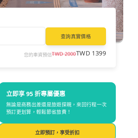
查詢真實價格
TWD
1399
TWD
2000
您的車資預估
立即享 95 折專屬優惠
無論是商務出差還是旅遊探親，來回行程一次
預訂更划算，輕鬆節省旅費！
立即預訂，享受折扣