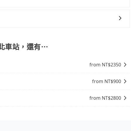
饋或未來換取免費的住房。台灣人常用的線上訂房平台有
常重視您的反饋。
、Expedia.com、Trip.com等。正常來說，線上刷卡付款完後預定
付款完畢，一切都能在網路上操作。但有些較冷門或規模較小
象，便有可能到了現場卻沒房可住的窘境，所以在預定時要不
椅及兒童用增高墊供您選購(租借300元/個)，讓您和孩子
電話與飯店確認。預訂民宿方面，如不怕麻煩，有些時候直接
點就是多數要匯款並再人工確認。假如不介意多花一點錢省下
台北車站，還有⋯
b都值得推薦。
from NT$
2350
from NT$
900
from NT$
2800