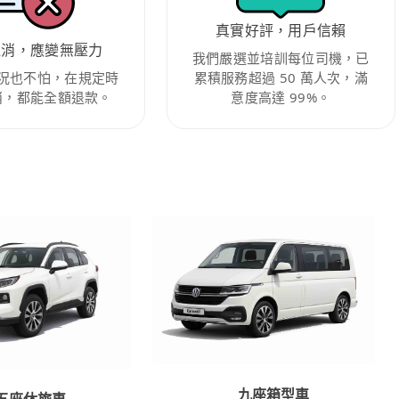
真實好評，用戶信賴
取消，應變無壓力
我們嚴選並培訓每位司機，已
況也不怕，在規定時
累積服務超過 50 萬人次，滿
消，都能全額退款。
意度高達 99%。
九座箱型車
五座休旅車