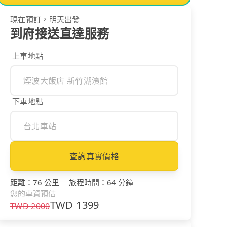
現在預訂，明天出發
到府接送直達服務
上車地點
下車地點
查詢真實價格
距離
：
76 公里
｜
旅程時間
：
64 分鐘
您的車資預估
TWD
1399
TWD
2000