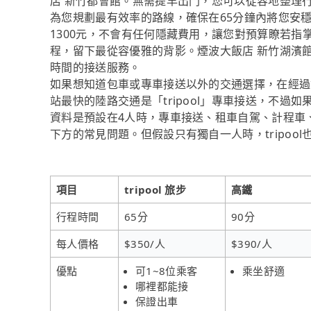
店 新竹都會館。無需提早出門，您可以從容地整理
為您規劃最有效率的路線，確保在65分鐘內將您安
1300元，不會有任何隱藏費用，讓您對預算瞭若指掌
程，留下最從容優雅的背影。煙波大飯店 新竹湖濱館
時間的接送服務。
如果想知道包車或專車接送以外的交通選擇，在經過
站最快的陸路交通是「tripool」專車接送，不過如
資料是預設在4人時，專車接送、租車自駕、計程車
下方的常見問題。但假設只有獨自一人時，tripoo
項目
tripool 旅步
高鐵
行程時間
65分
90分
每人價格
$350/人
$390/人
優點
可1~8位乘客
乘坐舒適
哪裡都能接
保證出車