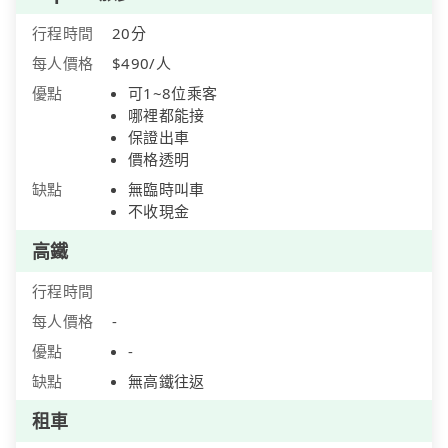
行程時間
20分
每人價格
$490/人
優點
可1~8位乘客
哪裡都能接
保證出車
價格透明
缺點
無臨時叫車
不收現金
高鐵
行程時間
每人價格
-
優點
-
缺點
無高鐵往返
租車