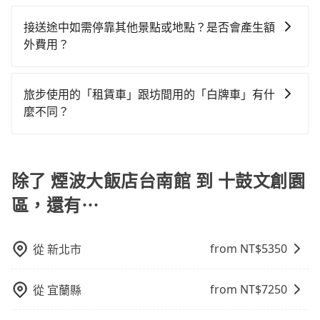
若您有多日或特殊包車需求，您可以先來信旅步，會有
訂住宿服務。
車。如需公司報帳打統編，在結帳時可以受理，並於乘
你。
小的風險。最後，雖然路邊隨租隨還看似方便，但實際
專人回覆您。
車後一週內寄出電子收據。
接送途中如需停靠其他景點或地點？是否會產生額
使用時還是有其區域的限制，實際可停靠的地點與你的
外費用？
上下車地點仍有段距離，在遇到下雨天或者載行李時，
就顯得非常不便。
當您預約旅步的「單程專車」，如果需要在途中加點停
靠，您可以參考我們的「加點服務」，每個點距離在 5
旅步使用的「租賃車」跟坊間用的「白牌車」有什
公里內，需額外支付 200 元，且每個點最多停留 5 分
麼不同？
鐘。加點費用可以在乘車當天下車前給司機現付。如果
旅步所使用的是符合政府法規的租賃車，車牌以白底黑
您選擇「計時包車」，中途需要加點停靠，則不需要額
字的「R」開頭，受車隊嚴格管理及審核後才可入隊，成
外支付費用。
為旅步貴賓服務用車。與一些私家車充當營業用車違法
除了 煙波大飯店台南館 到 十鼓文創園
接載的「白牌車」不同。旅步所使用的車輛合法且符合
區，還有⋯
相關法規。
from NT$
5350
從
新北市
from NT$
7250
從
宜蘭縣