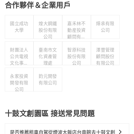
合作夥伴＆企業用戶
國立成功
煌大鋼鐵
嘉禾林不
燁承有限
大學
股份有限
動産投資
公司
公司
顧問有限
公司
財團法人
臺南市文
智原科技
澤豐管理
公共電視
化資產管
股份有限
顧問股份
文化事業
理處
公司
有限公司
基金會
永家投資
鈞元開發
開發有限
有限公司
公司
十鼓文創園區 接送常見問題
是否推薦租車自駕從煙波大飯店台南館去十鼓文創