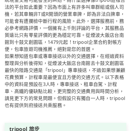
統現金交易可能發生的糾紛。為什麼選擇像tripool這樣合
法的平台如此重要？因為市面上有許多叫車群組或個人司
機，若其車輛非T或R開頭的營業車牌，即為非法白牌車，
可能會有遭攔檢中斷行程的風險。此外，選擇服務前，務
必參考網路評價，一個擁有上千則評論的平台，其服務品
質遠比只有零星評價的更為穩定可靠。從煙波大飯店台南
館到十鼓文創園區，1479元起！tripool企業合約對帳方
便，包車旅遊司機推薦，絕對是您的首選。
如果想知道包車或專車接送以外的交通選擇，在經過資料
整理與分析後得知，從煙波大飯店台南館去十鼓文創園區
最快的陸路交通是「tripool」專車接送，不過如果想兼顧
花費預算，計程車是最便宜且方便的交通方式。以下表格
中的資料是預設在3人時，專車接送、租車自駕、計程
車、高鐵的優缺點比較，更完整的交通費用與時間分析，
請見更下方的常見問題。但假設只有獨自一人時，tripool
也有提供到府接送共乘服務。
tripool 旅步