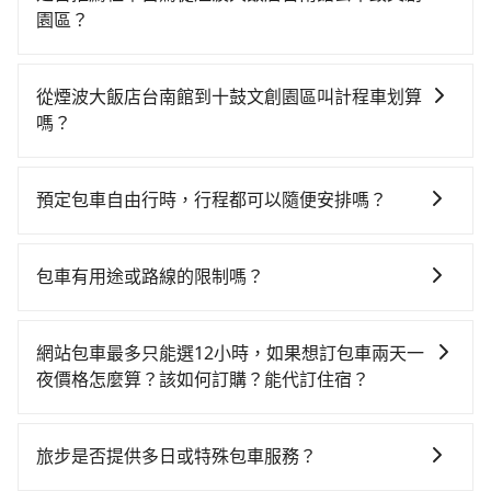
園區？
如果你有台灣駕照且對自己駕駛技術有信心，且需要絕
對的時間彈性，最重要的是你當天就要來回，那在台南
從煙波大飯店台南館到十鼓文創園區叫計程車划算
路邊可隨租隨借的iRent應該是你最便宜選擇。註冊完
嗎？
iRent的app後，可以每小時$115~205承租小轎車，每
如選擇小黃直達，在台南可以透過app叫車的有55688台
公里再額外加收$3.2，從煙波大飯店台南館到十鼓文創
灣大車隊、Uber、Line Taxi、Yoxi等，如果在路邊攔不
園區的花費預估為$350~750（金額差異來自於平假日、
預定包車自由行時，行程都可以隨便安排嗎？
到車，也可考慮打電話至台南市中西區當地唯一的計程
車款差異、抵達目的地後多久原路返回），雖已將每小
只要不超出您選用的用車時間及行程總公里數，且行程
車行-一成計程汽車行等叫車看看。依照里程跳錶計算，
時40元路邊停車費用預估進去，但額外的汽車保險與可
沒有到達海拔1500公里以上的山區，行程都是可以依照
價格約為175~210元間。不過台南市僅有合法計程車約
能的罰單都需自付。再者，和運的iRent只提供最基本的
包車有用途或路線的限制嗎？
您的需求安排的。
4,140輛，計程車密度為雙北的4.6%，也就是說要臨時叫
車型，如Toyota Yaris、Prius C、Vios這類乘坐體驗較
不管是從煙波大飯店台南館前往十鼓文創園區或是全台
到小黃的難度是台北或新北的20倍之多。再加上台南市
差的車款，如果人數超過四位，更是沒有較大的七人座
灣任何地方，只要是長途交通且途中遵守台灣法律，無
有些計程車司機不按錶計費，約有17%會採現場議價，
網站包車最多只能選12小時，如果想訂包車兩天一
或九人座可供選擇，而且無人租車最令人詬病的就是車
論是清明掃墓、包車旅遊、參加喜宴/喪禮、就醫回診、
建議最好先上網預約，以免當場被坑受騙。雖然煙波大
夜價格怎麼算？該如何訂購？能代訂住宿？
況，打開車門才發現仍有上一組乘客遺留的垃圾或者撞
登山露營、學生搬家、投票返鄉、商務出差、貴賓來
飯店台南館到十鼓文創園區的跳表小黃可能較為便宜，
凹的車門仍未被修理，每一次租車都好像在開樂透一
旅步的包車服務是以一天一張訂單的方式計算，如果您
訪、寵物檢疫、預約叫車、機場接送、定期洗腎、包月
但仍有臨時攔不到車以及計程車司機不跳錶計費的風
樣。另外，偶爾也會遇到明明已經預約了時間但上一位
需要連續兩天的包車服務，可以在官網上分開預定兩天
上下班，或者任何跨縣市接送的需求，tripool都能滿足
旅步是否提供多日或特殊包車服務？
險，如你們人數在五人以上，分坐兩台計程車就不太方
用戶卻遲遲尚未歸還，又或者要還車時卻偏偏找不到停
的行程。另外，目前旅步只提供接送服務，暫不提供代
你。乘車前一天下午五點以前完成預約，隔天保證出
便，反而能事先預約且品質穩定的tripool，可能更適合
車位，對於急著用車或者要載其他乘客的人來說就有不