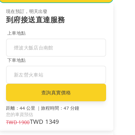
現在預訂，明天出發
到府接送直達服務
上車地點
下車地點
查詢真實價格
距離
：
44 公里
｜
旅程時間
：
47 分鐘
您的車資預估
TWD
1349
TWD
1900