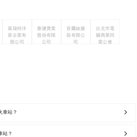
葛瑞特洋
臺鹽實業
首爾妹服
台北市電
菜企業有
股份有限
裝有限公
腦商業同
限公司
公司
司
業公會
火車站？
，高鐵便宜、費時、轉車麻煩，且難叫計程車前往高鐵站！從
74班次高鐵可搭乘。假設從煙波大飯店台南館 (台南市中西區) 前
車站？