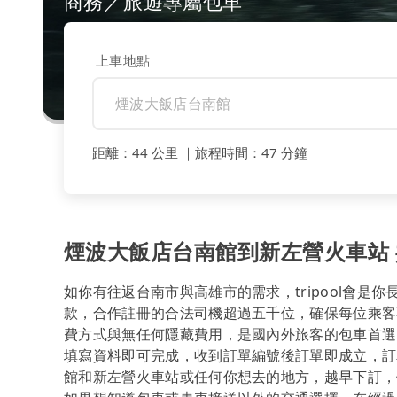
商務／旅遊專屬包車
上車地點
距離
：
44 公里
｜
旅程時間
：
47 分鐘
煙波大飯店台南館到新左營火車站 共
如你有往返台南市與高雄市的需求，tripool會是
款，合作註冊的合法司機超過五千位，確保每位乘客
費方式與無任何隱藏費用，是國內外旅客的包車首選
填寫資料即可完成，收到訂單編號後訂單即成立，訂
館和新左營火車站或任何你想去的地方，越早下訂，