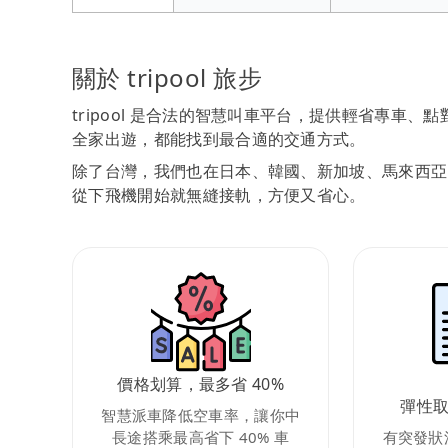
關於 tripool 旅步
tripool 是合法的智慧叫車平台，提供輕省專車
全家出遊，都能找到最合適的交通方式。
除了台灣，我們也在日本、韓國、新加坡、馬來西亞
從下飛機開始就無縫接軌，方便又省心。
價格划算，最多省 40%
彈性
智慧派車降低空車率，讓你中
長途搭乘最高省下 40% 車
有突發狀