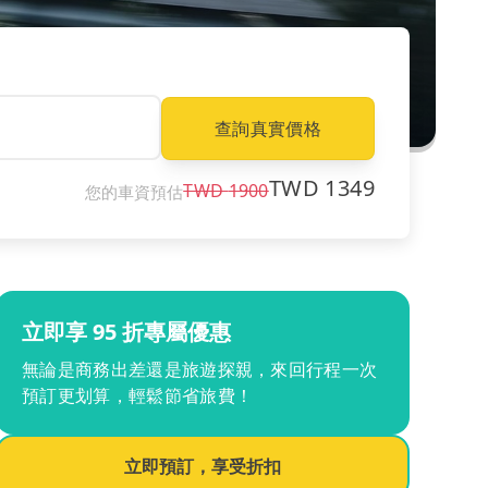
查詢真實價格
TWD
1349
TWD
1900
您的車資預估
立即享 95 折專屬優惠
無論是商務出差還是旅遊探親，來回行程一次
預訂更划算，輕鬆節省旅費！
立即預訂，享受折扣