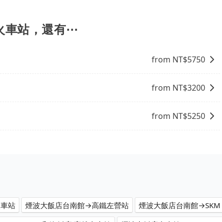
情況收取微搬家費用，費用在300至500元之間。
包車的便利性和彈性，探訪更多的景點，並且可以按照自己的
周邊的文化和風俗，品嚐當地的美食，與當地人交流，深入體
找當地導遊或者向當地居民請教，了解更多的深度資訊和內
營火車站，還有⋯
富自己的旅程。
from NT$
5750
from NT$
3200
from NT$
5250
火車站
煙波大飯店台南館→高鐵左營站
煙波大飯店台南館→SKM Pa