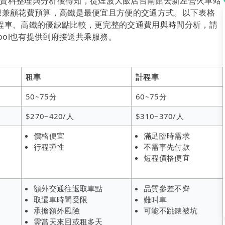
資料整理與分析後得知，從煙波大飯店台南館去新左營火車站
如果想兼顧花費預算，高鐵是最便宜且方便的交通方式。以下表格
程車、高鐵的優缺點比較，更完整的交通費用與時間分析，請
ool也有提供到府接送共乘服務。
租車
計程車
50~75分
60~75分
$270~420/人
$310~370/人
價格便宜
滿足臨時需求
行程彈性
不需事先付款
短程價格便宜
額外交通往返取車點
品質參差不齊
取還車時間受限
難叫車
承擔額外風險
可能不跳錶被坑
需當天來回或租多天