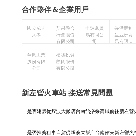
合作夥伴＆企業用戶
國立成功
艾果整合
申詠鑫貿
香港商迪
大學
行銷股份
易有限公
生亞洲貿
有限公司
司
易有限公
司台灣分
華興工業
福德投資
公司
股份有限
顧問股份
公司
有限公司
新左營火車站 接送常見問題
是否建議從煙波大飯店台南館搭乘高鐵前往新左營
若要從煙波大飯店台南館搭高鐵前往新左營火車站
最早07:16一直到23:48，台南-左營一天最多有
是否推薦租車自駕從煙波大飯店台南館去新左營火