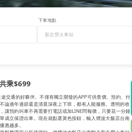
下車地點
乘$699
你長途交通的好夥伴。不僅有獨立開發的APP可供查價、預約、付
不論過年過節還是清晨深夜上下班，都有人能服務。透明的收
，讓預約叫車不再需要打電話或加LINE問報價，只要花一分鐘
單成立保證出車。現在就點選黃色按鈕，輸入煙波大飯店台南
優惠越多。