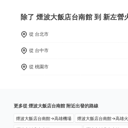
載人數。 如果您攜帶的行李或物品較多，我們會根據
使用包車進行深度探訪周邊景點時，可以充分利用
節奏和時間進行遊覽。除了景點本身，還可以體驗
驗當地的生活和文化。在探訪景點時，可以積極尋
除了 煙波大飯店台南館 到 新左
幕，並且可以在旅途中收集更多的故事和經驗，豐
從
台北市
從
台中市
從
桃園市
更多從 煙波大飯店台南館 附近出發的路線
煙波大飯店台南館→高雄機場
煙波大飯店台南館→高雄