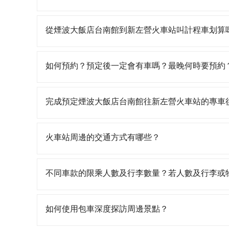
往最靠近的台南高鐵站，叫一輛計程車花費約300
月台排隊的時間約15分鐘，再乘坐11~13分鐘（
如果你有台灣駕照且對自己駕駛技術有信心，且在
再用10分鐘出站。全程加上轉車時間共1小時10分
天就要來回，那在台南路邊可隨租隨借的iRent應該
從煙波大飯店台南館到新左營火車站叫計程車划算
台南市領有合法執照的計程車僅有4,100多輛，計
$115~205承租小轎車，每公里再額外加收$3.
雙北大城市的20倍。縱使幸運攔到一輛小黃了，
$800~1,250（金額差異來自於平假日、車款差
如選擇小黃直達，在台南可以透過app叫車的有55688台
或恣意繞路。但如果全程使用tripool並到府專車
40元路邊停車費用預估進去，但額外的汽車保險與可
到車，也可考慮打電話至台南市中西區當地唯一的
如何預約？預定後一定會有車嗎？最晚何時要預約
人車費比預約專車省錢，但卻須額外耗費23分鐘
型，如Toyota Yaris、Prius C、Vios
格約為935~1,100元間。不過台南市僅有合法計程
或者深夜時分想趕緊回家休息的旅客，多花一點錢能讓
九人座可供選擇，而且無人租車最令人詬病的就是
到小黃的難度是台北或新北的20倍之多。再加上台
如要預約從煙波大飯店台南館前往新左營火車站的
攤提下來的每人價格價格還會更便宜划算。如果你僅有
車門仍未被修理，每一次租車都好像在開樂透一樣
議最好先上網預約，以免當場被坑受騙。雖然煙波
可查到真實價格，照著步驟填寫完乘客資料與線上
完成預定煙波大飯店台南館往新左營火車站的專車
省50%的交通費用。
遲尚未歸還，又或者要還車時卻偏偏找不到停車位
你們人數超過四位時，叫兩輛計程車的費用就貴了，如
簡訊以及電子郵件確認信，如此就完成預約了，而司
最後，雖然路邊隨租隨還看似方便，但實際使用時
EMAIL提供。一旦付款完畢，tripool保證出
只要在乘車前一日清晨六點以前透過電子郵件告知
有段距離，在遇到下雨天或者載行李時，就顯得非
如臨時需要，前一天傍晚五點前仍會收單，最遲如
火車站周邊的交通方式有哪些？
火車站通常是城市的交通樞紐，以下是火車站常見
相對便宜經濟。 計程車：乘坐計程車到達或離開火
不同車款的限乘人數及行李數量？若人數及行李或
離開火車站，快捷便利。 包車：預定包車到達或
我們提供不同種類的車輛，讓您根據需求選擇最適
行李與兩個30吋行李箱 五人座休旅車可乘坐四位乘
如何使用包車深度探訪周邊景點？
可乘坐八位乘客，並可攜帶八個隨身行李與六個30