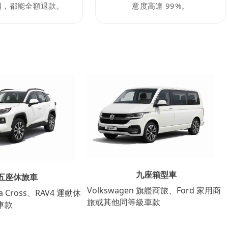
消，都能全額退款。
意度高達 99%。
九座箱型車
五座休旅車
Volkswagen 旗艦商旅、Ford 家用商
lla Cross、RAV4 運動休
旅或其他同等級車款
車款