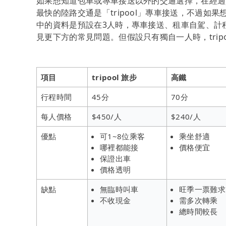
如果想知道包車或專車接送以外的交通選擇，在經過
最快的陸路交通是「tripool」專車接送，不過
中的資料是預設在3人時，專車接送、租車自駕、計
見更下方的常見問題。但假設只有獨自一人時，trip
項目
tripool 旅步
高鐵
行程時間
45分
70分
每人價格
$450/人
$240/人
優點
可1~8位乘客
乘坐舒適
哪裡都能接
價格便宜
保證出車
價格透明
缺點
無臨時叫車
旺季一票難求
不收現金
需多次轉乘
總時間較長