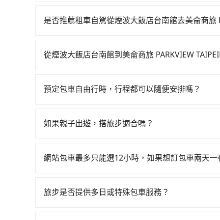
若要從煙波大飯店台南館搭高鐵前往美侖商旅 PARKV
前往高鐵站！從最早06:03一直到22:23，台南-
是否推薦租車自駕從煙波大飯店台南館去美侖商旅 PARK
南市中西區) 前往最靠近的台南高鐵站，叫一輛計程
如果你有台灣駕照且對自己駕駛技術有信心，且在
站、現場購票並於月台排隊的時間約15分鐘，再乘坐
天就要來回，那在台南路邊可隨租隨借的iRent應該
站，每人票價1,350元，再用15分鐘出站、等待車
從煙波大飯店台南館到美侖商旅 PARKVIEW TAIP
$115~205承租小轎車，每公里再額外加收$3.2，從
抵達美侖商旅 PARKVIEW TAIPEI (台北市
如選擇小黃直達，在台南可以透過app叫車的有55688台
為$3,800~4,550（金額差異來自於平假日、車
高鐵加轉乘之平均每人花費為1,480元。不過台南
到車，也可考慮打電話至台南市中西區當地唯一的
小時40元路邊停車費用預估進去，但額外的汽車保險
的4.6%，換句話說，臨時要叫小黃的難度是雙北
預定包車自由行時，行程都可以隨便安排嗎？
格約為6,235~7,500元間，但如改預約tripoo
的車型，如Toyota Yaris、Prius C、Vi
司機不按表收費，看乘客是外地人便漫天喊價或恣意繞
只要不超出您選用的用車時間及行程總公里數，且行
注意台南市僅有合法計程車約4,140輛，計程車密
座或九人座可供選擇，而且無人租車最令人詬病的
花費約1,440元，費時3小時26分鐘。長距離移動
的需求安排的。
北的20倍之多。再加上台南市有些計程車司機不按
凹的車門仍未被修理，每一次租車都好像在開樂透
如果親子出遊，搭旅步適合嗎？
交通費，所以對於不是這麼趕時間的人來說，預約tr
當場被坑受騙。綜合以上，無論在價格或服務品質上，
卻遲遲尚未歸還，又或者要還車時卻偏偏找不到停
tripool的拼車共乘服務，最多可再節省50%的交
適合的，另外旅步也特別為您心愛的寶貝準備了兒童座
PARKVIEW TAIPEI的最佳選擇。
險。最後，雖然路邊隨租隨還看似方便，但實際使
出遊時安全更有保障。
網站包車最多只能選12小時，如果想訂包車兩天
點仍有段距離，在遇到下雨天或者載行李時，就顯
旅步的包車服務是以一天一張訂單的方式計算，如
行程。另外，目前旅步只提供接送服務，暫不提供
旅步是否提供多日或特殊包車服務？
若您有多日或特殊包車需求，您可以先來信旅步，