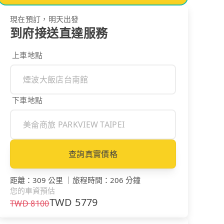
現在預訂，明天出發
到府接送直達服務
上車地點
下車地點
查詢真實價格
距離
：
309 公里
｜
旅程時間
：
206 分鐘
您的車資預估
TWD
5779
TWD
8100