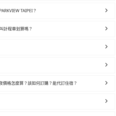
IEW TAIPEI，高鐵乘坐舒適、省時、較貴，且難叫計程車
台北一天最多有75班次高鐵可搭乘。假設從煙波大飯店台南館 (台
VIEW TAIPEI？
車花費約300元、車程約33分鐘。抵達高鐵站後，步行進
車上時不需要閉目養神（因為要自己開車），最重要的是你當
85~120分鐘（平均104分）的高鐵從台南站前往台北高鐵
是你最便宜選擇。註冊完iRent的app後，可以每小時
站前排班的計程車，搭上小黃後約花16分鐘、車費200元後，
EI叫計程車划算嗎？
煙波大飯店台南館到美侖商旅 PARKVIEW TAIPEI的花費預估
中山區) 的目的地。全程加上轉車時間共3小時3分鐘，假設4位同行，
灣大車隊、Uber、Line Taxi、Yoxi等，如果在路邊攔不
款差異、抵達目的地後多久原路返回），雖已將eTag和可能的每
市領有合法執照的計程車僅有4,100多輛，計程車的密度為雙北
計程車行-一成計程汽車行等叫車看看。依照里程跳錶計算，價
與可能的罰單都需自付。再者，和運的iRent只提供最基本
大城市的20倍。縱使幸運攔到一輛小黃了，台南市少部分小黃
l可省高達$1,700。但如果你無法提前預約，或偏好臨時叫車，那要
os這類乘坐體驗較差的車款，如果人數超過四位，更是沒有較大的七人
路。但如果全程使用tripool並到府專車接送，則每人平均
程沒有到達海拔1500公里以上的山區，行程都是可以依照您
度為雙北的4.6%，也就是說要臨時叫到小黃的難度是台北或新
就是車況，打開車門才發現仍有上一組乘客遺留的垃圾或者撞
確實搭乘高鐵可以比坐車快23分鐘，但卻要額外支出約160元的
錶計費，約有17%會採現場議價，建議最好先上網預約，以免
一樣。另外，偶爾也會遇到明明已經預約了時間但上一位用戶
ipool還是比較划算的。如果你是三人以下要乘車，也可參考
tripool都是你從煙波大飯店台南館到美侖商旅
車位，對於急著用車或者要載其他乘客的人來說就有不小的風
通費用。
椅及兒童用增高墊供您選購(租借300元/個)，讓您和孩子
用時還是有其區域的限制，實際可停靠的地點與你的上下車地
一夜價格怎麼算？該如何訂購？能代訂住宿？
得非常不便。
果您需要連續兩天的包車服務，可以在官網上分開預定兩天的
代訂住宿服務。
會有專人回覆您。