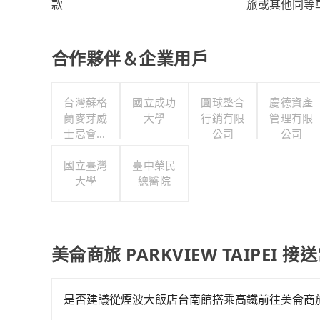
旅或其他同等
款
合作夥伴＆企業用戶
台灣蘇格
國立成功
圓球整合
慶德資產
蘭麥芽威
大學
行銷有限
管理有限
士忌會所
公司
公司
股份有限
國立臺灣
公司
臺中榮民
大學
總醫院
美侖商旅 PARKVIEW TAIPEI 
是否建議從煙波大飯店台南館搭乘高鐵前往美侖商旅 PAR