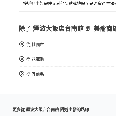
接送途中如需停靠其他景點或地點？是否會產生額
當您預約旅步的「單程專車」，如果需要在途中加點
里內，需額外支付 200 元，且每個點最多停留 
擇「計時包車」，中途需要加點停靠，則不需要額
除了 煙波大飯店台南館 到 美侖商旅 P
從
桃園市
從
花蓮縣
從
宜蘭縣
更多從 煙波大飯店台南館 附近出發的路線