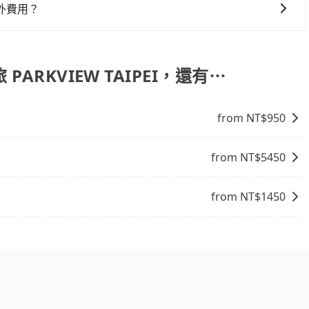
外費用？
停靠，您可以參考我們的「加點服務」，每個點距離在 5 公
5 分鐘。加點費用可以在乘車當天下車前給司機現付。如果您選
外支付費用。
ARKVIEW TAIPEI，還有⋯
from NT$
950
from NT$
5450
from NT$
1450