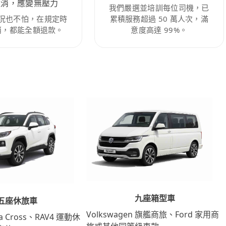
取消，應變無壓力
我們嚴選並培訓每位司機，已
況也不怕，在規定時
累積服務超過 50 萬人次，滿
消，都能全額退款。
意度高達 99%。
九座箱型車
五座休旅車
Volkswagen 旗艦商旅、Ford 家用商
lla Cross、RAV4 運動休