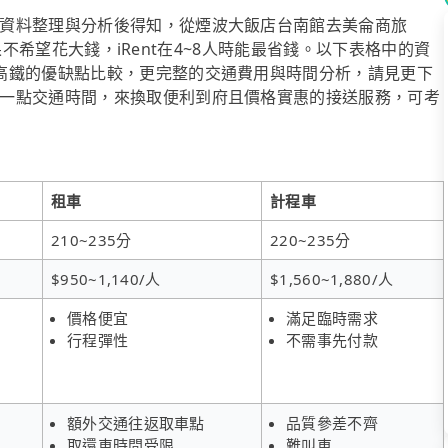
資料整理與分析後得知，從煙波大飯店台南館去美侖商旅
過如果不希望花大錢，iRent在4~8人時能最省錢。以下表格中的資
高鐵的優缺點比較，更完整的交通費用與時間分析，請見更下
一點交通時間，來換取便利到府且價格實惠的接送服務，可考
租車
計程車
210~235分
220~235分
$950~1,140/人
$1,560~1,880/人
價格便宜
滿足臨時需求
行程彈性
不需事先付款
額外交通往返取車點
品質參差不齊
取還車時間受限
難叫車