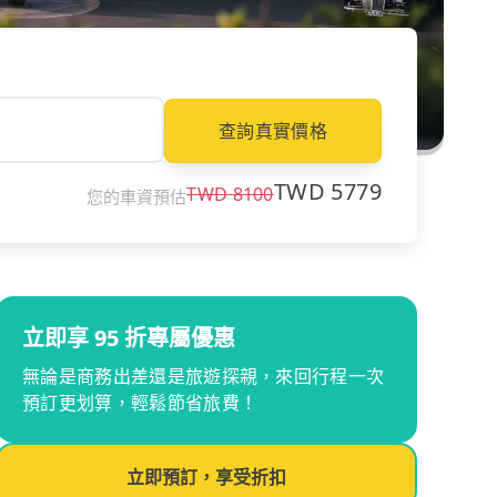
查詢真實價格
TWD
5779
TWD
8100
您的車資預估
立即享 95 折專屬優惠
無論是商務出差還是旅遊探親，來回行程一次
預訂更划算，輕鬆節省旅費！
立即預訂，享受折扣