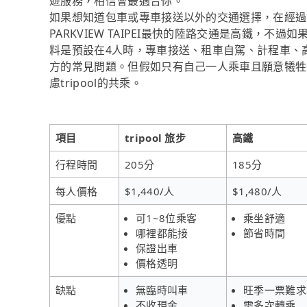
遊服務，相信會最適合你。
如果想知道包車或專車接送以外的交通選擇，在經過
PARKVIEW TAIPEI最快的陸路交通是高鐵，不
料是預設在4人時，專車接送、租車自駕、計程車、
方的常見問題。但假如只有自己一人乘車且願意犧牲
慮tripool的共乘。
項目
tripool 旅步
高鐵
行程時間
205分
185分
每人價格
$1,440/人
$1,480/人
優點
可1~8位乘客
乘坐舒適
哪裡都能接
節省時間
保證出車
價格透明
缺點
無臨時叫車
旺季一票難求
不收現金
需多次轉乘