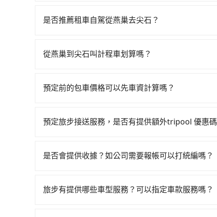
若要從燕巢搭高鐵前往尖石，高鐵省時、較貴！從最早0
搭乘。假設從高雄市燕巢區前往最靠近的左營高鐵站
是否推薦租車自駕從燕巢去尖石？
後，步行進站、現場購票並於月台排隊的時間約20分
如你有駕照又不排斥自駕，且又不需要利用移動的
新竹高鐵站，每人票價1,200元，再用5分鐘出站
地然懺路、尚允租賃、赫茲租賃。一般租車以天為單位，小轎車
元後，抵達新竹縣尖石鄉的目的地。全程加上轉車時
從燕巢到尖石叫計程車划算嗎？
$1,500，九人座如Hyundai Starex或Volks
費為1,600元。但如果全程使用tripool並到府專
如選擇小黃直達，在高雄可以透過app叫車的有55688台
約1元）、路邊停車（每小時約40元）、保險費、罰
移動確實搭乘高鐵可以比坐車快，但卻要額外支出約
算，價格約為5,775~6,900元間。但如果要考
里，超過還會額外加收100~2,000元不等的費
tripool還是比較划算的。如果你是三人以下要乘車
預定前的包車價格可以先車資計算嗎？
10%、密度僅雙北的1.3%，其叫車的難度是雙北
當天就往返燕巢與尖石，預計的小轎車花費為$4,00
通費用。
可以的，旅步的官網、APP提供24小時即時查價
們人數超過四位時，叫兩輛計程車的費用就貴了，改預約
天只需要單程前往，隔天或多天後才需返回，租車就
還有段路，且須配合車行營業時間做租還動作，另
預定旅步接送服務，是否有提供額外tripool 優惠
查，甚至還要先自行加滿油，如遇到不肖業者，還
旅步有針對已訂購去程，但也有回程需求的乘客提
價錢更優惠」，即可獲取回程95折折價券，供您預
是否會提供收據？如公司需要報帳可以打統編嗎？
在乘車結束後一週內，tripool都會透過第三方
付款前可以輸入公司的抬頭與統編，可向國稅局報
旅步有提供哪些車型服務？可以指定車款服務嗎？
完全符合台灣的法律規範。
旅步有提供小轎車、休旅車、九人座供您選擇，若