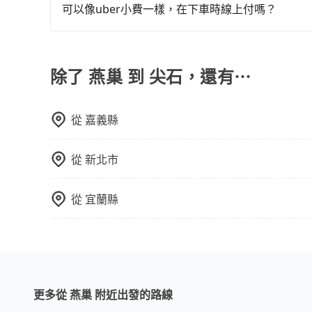
專人回覆您。
可以像uber小費一樣，在下車時線上付嗎？
因為旅步車資是採預定時即時付款，所以小費的部
除了 燕巢 到 尖石，還有⋯
從
嘉義縣
從
新北市
從
宜蘭縣
更多從 燕巢 附近出發的路線