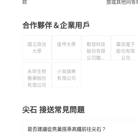
旅或其他同等
款
合作夥伴＆企業用戶
國立政治
逢甲大學
聯發科技
羅技電子
大學
股份有限
股份有限
公司職工
公司
福利委員
永昕生物
小吳娛樂
會
醫藥股份
有限公司
有限公司
尖石 接送常見問題
是否建議從燕巢搭乘高鐵前往尖石？