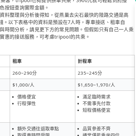
乘客，tripool也有提供拼車共乘，3900元就可輕鬆到府接
色按鈕查詢實際金額。
資料整理與分析後得知，從燕巢去尖石最快的陸路交通是高
省錢。以下表格中的資料是預設在7人時，專車接送、租車自
與時間分析，請見更下方的常見問題。但假如只有自己一人乘
的接送服務，可考慮tripool的共乘。
租車
計程車
260~290分
235~245分
$1,000/人
$1,650~1,970/人
價格便宜
滿足臨時需求
行程彈性
不需事先付款
短程價格便宜
額外交通往返取車點
品質參差不齊
取還車時間受限
通常僅能乘坐四位