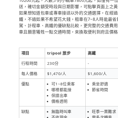
10200元起，人數少的小轎車7800元起，如僅有一位
送，確切金額受時段與日期影響，可點擊頁面上之黃
如果想知道包車或專車接送以外的交通選擇，在經過
鐵，不過如果不希望花大錢，租車在7~8人時能最
駕、計程車、高鐵的優缺點比較，更完整的交通費用
車且願意犧牲一點交通時間，來換取便利到府且價格實惠
項目
tripool 旅步
高鐵
行程時間
230分
-
每人價格
$1,470/人
$1,600/人
優點
可1~8位乘客
乘坐舒適
哪裡都能接
節省時間
保證出車
價格透明
缺點
無臨時叫車
旺季一票難求
不收現金
需多次轉乘