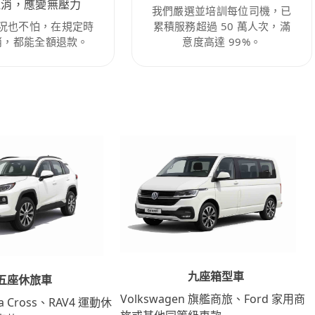
取消，應變無壓力
我們嚴選並培訓每位司機，已
況也不怕，在規定時
累積服務超過 50 萬人次，滿
消，都能全額退款。
意度高達 99%。
九座箱型車
五座休旅車
Volkswagen 旗艦商旅、Ford 家用商
lla Cross、RAV4 運動休