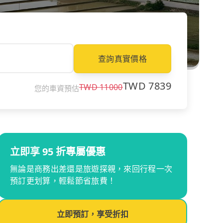
查詢真實價格
TWD
7839
TWD
11000
您的車資預估
立即享 95 折專屬優惠
無論是商務出差還是旅遊探親，來回行程一次
預訂更划算，輕鬆節省旅費！
立即預訂，享受折扣