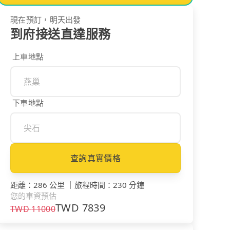
現在預訂，明天出發
到府接送直達服務
上車地點
下車地點
查詢真實價格
距離
：
286 公里
｜
旅程時間
：
230 分鐘
您的車資預估
TWD
7839
TWD
11000