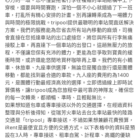
心力的一環。您不僅要拖著行李在複雜的車站結構中上下
穿梭，還要與時間賽跑，深怕一個不小心就錯過了下一班
車，打亂所有精心安排的計畫。別再讓轉乘成為一場體力
與時間的極限挑戰。tripool提供最聰明的車站間直送解決
方案。我們的服務能為您省去所有站內移動的麻煩，司機
會直接在您抵達車站的出口處接您，將您與所有行李無痛
接駁上車，再直達下一個車站的出發口。這趟無壓力的旅
程，不僅讓您保有充沛的體力，更能為您爭取到寶貴的緩
衝時間，或許還能悠閒地買杯咖啡再上車。我們的有小轎
車、休旅車、九座車供選擇，無論您是獨自旅行還是團體
移動，都能找到最合適的車款。九人座的費用約為1400
元，是團體行動最經濟高效的選擇。立即透過線上即時試
算價格，讓tripool成為您旅程中最可靠的神隊友，確保您
的每一次轉乘，都順暢、準時、且輕鬆無比。
如果想知道包車或專車接送以外的交通選擇，在經過資料
整理與分析後得知，從瑞芳火車站去台北車站最快的陸路
交通是「tripool」專車接送，不過如果想兼顧花費預算，
iRent是最便宜且方便的交通方式。以下表格中的資料是預
設在3人時，專車接送、租車自駕、計程車、高鐵的優缺