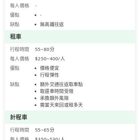
每人價格
-
優點
-
缺點
無高鐵往返
租車
行程時間
55~80分
每人價格
$250~400/人
優點
價格便宜
行程彈性
缺點
額外交通往返取車點
取還車時間受限
承擔額外風險
需當天來回或租多天
計程車
行程時間
55~65分
每人價格
$350~530/人