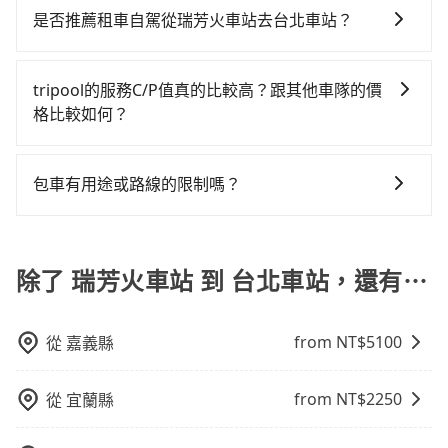
者時，要特別留意評估業者的合法性、司機和車輛的資
型車可乘坐八位乘客，並可攜帶八個隨身行李與六個30
是否推薦租車自駕從瑞芳火車站去台北車站？
質和素質、費用透明度和評價口碑等方面，以確保您在
吋行李箱。 為了確保行車安全及遵守相關法規，我們不
如果你有台灣駕照且對自己駕駛技術有信心，且在車上
台灣旅行的安全和舒適。
能超載人數。 如果您攜帶的行李或物品較多，我們會根
時不需要閉目養神（因為要自己開車），最重要的是你
據情況收取微搬家費用，費用在300至500元之間。
tripool的服務C/P值真的比較高？跟其他車隊的價
當天就要來回，那在新北路邊可隨租隨借的iRent應該是
格比較如何？
你最便宜選擇。註冊完iRent的app後，可以每小時
在服務品質許可下，乘客當然希望價格越便宜越好，而
$115~205承租小轎車，每公里再額外加收$3.2，從瑞芳
市場上稍具規模且合法經營的業者，有以短程與城市為
火車站到台北車站的花費預估為$750~1,200（金額差異
包車有用途或路線的限制嗎？
主的台灣大車隊、大都會、LINE Taxi、Uber，機場接送
來自於平假日、車款差異、抵達目的地後多久原路返
不管是從瑞芳火車站前往台北車站或是全台灣任何地
則有肯驛、全鋒、格上租車、和運租車，包車旅遊則是
回），雖已將eTag和可能的每小時40元路邊停車費用預
方，只要是長途交通且途中遵守台灣法律，無論是清明
KKDAY、KLOOK、叫車吧等。tripool旅步專注在長程
估進去，但額外的汽車保險與可能的罰單都需自付。再
掃墓、包車旅遊、參加喜宴/喪禮、就醫回診、登山露
除了 瑞芳火車站 到 台北車站，還有⋯
單程接送與跨縣市計時包車，不論從哪邊去哪裡（當然
者，和運的iRent只提供最基本的車型，如Toyota
營、學生搬家、投票返鄉、商務出差、貴賓來訪、寵物
也包括瑞芳火車站去台北車站），全台保證出車。由於
Yaris、Prius C、Vios這類乘坐體驗較差的車款，如果人
檢疫、預約叫車、機場接送、定期洗腎、包月上下班，
有高效的車輛調度能力，能以市價7~8折提供專車到府服
數超過四位，更是沒有較大的七人座或九人座可供選
from NT$
5100
從
嘉義縣
或者任何跨縣市接送的需求，tripool都能滿足你。乘車
務，是絕大多數乘客出行的最佳選擇。
擇，而且無人租車最令人詬病的就是車況，打開車門才
前一天下午五點以前完成預約，隔天保證出車。如需公
發現仍有上一組乘客遺留的垃圾或者撞凹的車門仍未被
司報帳打統編，在結帳時可以受理，並於乘車後一週內
修理，每一次租車都好像在開樂透一樣。另外，偶爾也
from NT$
2250
從
宜蘭縣
寄出電子收據。
會遇到明明已經預約了時間但上一位用戶卻遲遲尚未歸
還，又或者要還車時卻偏偏找不到停車位，對於急著用