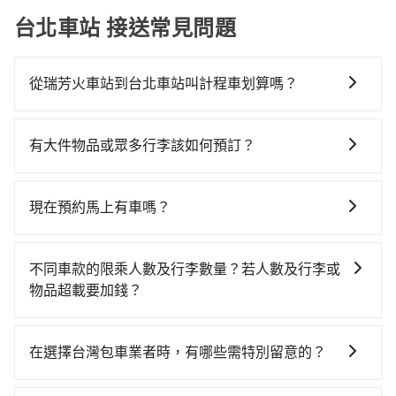
台北車站 接送常見問題
從瑞芳火車站到台北車站叫計程車划算嗎？
如選擇小黃直達，在新北可以透過app叫車的有55688台
灣大車隊、Uber、Line Taxi、Yoxi等。依照里程跳錶計
有大件物品或眾多行李該如何預訂？
算，價格約為1,040~1,600元間，若改選tripool的專車
一般情況，九人座最多可以乘坐八位乘客以及置放六件
服務可再更便宜。雖然瑞芳火車站到台北車站的跳表小
30吋的行李箱，但如有大件行李、衝浪板、樂器、廣告
黃可能較為便宜，但當你們人數超過四位時，叫兩輛計
現在預約馬上有車嗎？
看板、床墊、折疊單車、家電等，在乘客人數不多的情
程車的費用就貴了，改預約一輛tripool的九人座廂型車
只要網站上能預約的日期與時間，就保證出車。不過
況下，可以將後座倒放來騰出置物空間。基本上只要不
最高可省$700。
tripool並非計程車，無法隨招隨到，現在馬上預定從瑞
遮住司機視線、不會破壞車體、不影響行車安全，會讓
不同車款的限乘人數及行李數量？若人數及行李或
芳火車站去台北車站的車，最快也是四小時後出發的
乘客盡量塞、盡量放。在預定前，建議先丈量好尺寸，
物品超載要加錢？
車。
並事先透過官網的線上客服洽詢，確認沒問題再下訂。
我們提供不同種類的車輛，讓您根據需求選擇最適合您
的車型。 五人座驕車可乘坐三位乘客，並可攜帶三個隨
在選擇台灣包車業者時，有哪些需特別留意的？
身行李與兩個30吋行李箱 五人座休旅車可乘坐四位乘
若您是入境台灣從事旅遊活動，或是在選擇台灣包車業
客，並可攜帶四個隨身行李與三個30吋行李箱 九人座廂