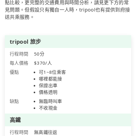
點比較，更完整的交通費用與時間分析，請見更下方的常
見問題。但假設只有獨自一人時，tripool也有提供到府接
送共乘服務。
tripool 旅步
行程時間
50分
每人價格
$370/人
優點
可1~8位乘客
哪裡都能接
保證出車
價格透明
缺點
無臨時叫車
不收現金
高鐵
行程時間
無高鐵往返