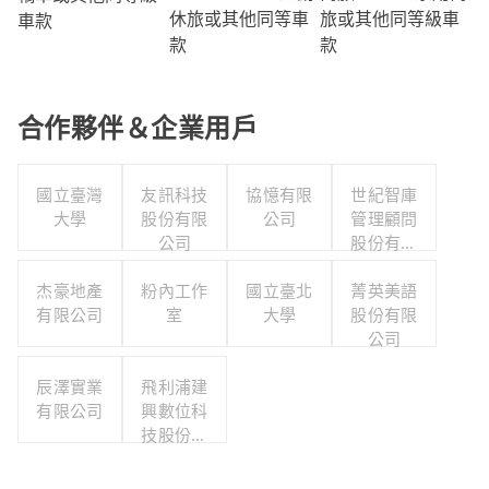
旅或其他同等級車
休旅或其他同等車
車款
款
款
合作夥伴＆企業用戶
國立臺灣
友訊科技
協憶有限
世紀智庫
大學
股份有限
公司
管理顧問
公司
股份有限
公司
杰豪地產
粉內工作
國立臺北
菁英美語
有限公司
室
大學
股份有限
公司
辰澤實業
飛利浦建
有限公司
興數位科
技股份有
限公司