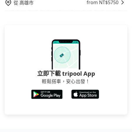
from NT$
5750
從
高雄市
車或者要載其他乘客的人來說就有不小的風險。最後，
雖然路邊隨租隨還看似方便，但實際使用時還是有其區
域的限制，實際可停靠的地點與你的上下車地點仍有段
距離，在遇到下雨天或者載行李時，就顯得非常不便。
立即下載 tripool App
輕鬆搭車，安心出發！