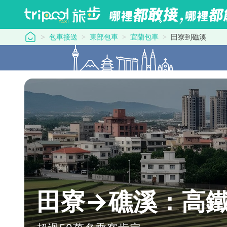
tripool 旅步
包車接送
東部包車
宜蘭包車
田寮到礁溪
田寮→礁溪：高鐵最