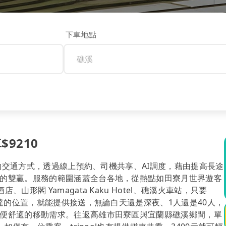
下車地點
$9210
計的交通方式，透過線上預約、司機共享、AI調度，藉由提高長途
的雙贏。服務的範圍涵蓋全台各地，從熱點如田寮月世界遊客
形閣 Yamagata Kaku Hotel、礁溪火車站，只要
抵達的位置，就能提供接送，無論白天還是深夜、1人還是40人，
便舒適的移動需求。往返高雄市田寮區與宜蘭縣礁溪鄉間，單