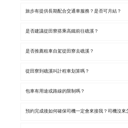
當某些特定路段塞車情況嚴重時，為了維持交通秩
種車輛可以通行：(一) 乘載3人(含駕駛和小孩)以上的
旅步有提供長期配合交通車服務？是否可月結？
身心障礙證明、記者證或「高速公路高乘載管制」
路段，建議最好配合至少兩名以上乘客。
如果您需要特殊的用車服務，請透過電子郵件bookin
求，並確認是否能安排符合您需求的用車服務。
是否建議從田寮搭乘高鐵前往礁溪？
若要從田寮搭高鐵前往礁溪，高鐵省時、較貴！從最早0
搭乘。假設從高雄市田寮區前往最靠近的台南高鐵站
是否推薦租車自駕從田寮去礁溪？
後，步行進站、現場購票並於月台排隊的時間約15分
南港高鐵站，每人票價1,390元，再用10分鐘出
如果你考慮租車自駕，很不幸的，田寮周圍應該沒
900元後，抵達宜蘭縣礁溪鄉的目的地。全程加上
車，也不想花7,475元叫計程車前往礁溪，tripo
從田寮到礁溪叫計程車划算嗎？
人花費為1,740元。但如果全程使用tripool並到
距離移動確實搭乘高鐵可以比坐車快，但卻要額外
如選擇小黃直達，在高雄可以透過app叫車的有55688台
約tripool還是比較划算的。如果你是三人以下要乘
算，價格約為7,475~9,000元間，但如改預約tri
包車有用途或路線的限制嗎？
交通費用。
程車約750輛，數量約為高雄市的10%、密度僅雙北
在價格或服務品質上，tripool都是你從田寮到礁
不管是從田寮前往礁溪或是全台灣任何地方，只要
遊、參加喜宴/喪禮、就醫回診、登山露營、學生
預約完成後如何確保司機一定會來接我？司機沒來
車、機場接送、定期洗腎、包月上下班，或者任何跨縣
以前完成預約，隔天保證出車。如需公司報帳打統
只要完成預約並付款完成，訂單就成立，tripoo