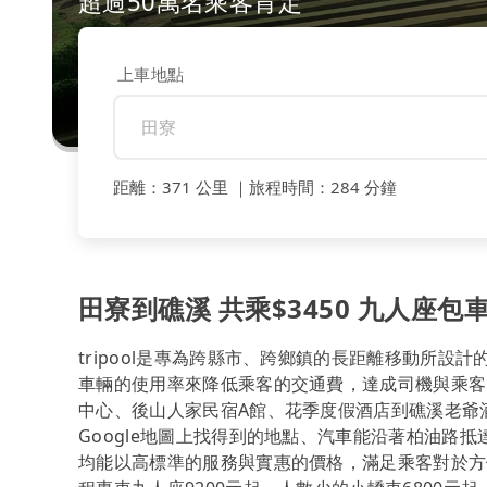
超過50萬名乘客肯定
上車地點
距離
：
371 公里
｜
旅程時間
：
284 分鐘
田寮到礁溪 共乘$3450 九人座包車
tripool是專為跨縣市、跨鄉鎮的長距離移動所設
車輛的使用率來降低乘客的交通費，達成司機與乘客
中心、後山人家民宿A館、花季度假酒店到礁溪老爺酒店、山
Google地圖上找得到的地點、汽車能沿著柏油路
均能以高標準的服務與實惠的價格，滿足乘客對於方