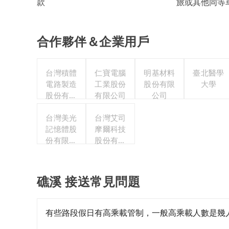
旅或其他同等
款
合作夥伴＆企業用戶
台灣積體
仁寶電腦
明基材料
臺北醫學
電路製造
工業股份
股份有限
大學
股份有限
有限公司
公司
公司
台灣美光
台灣艾司
記憶體股
摩爾科技
份有限公
股份有限
司
公司
礁溪 接送常見問題
有些路段假日有高乘載管制，一般高乘載人數是幾