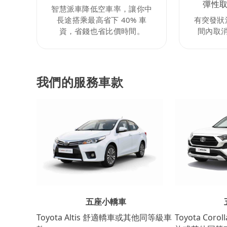
彈性
智慧派車降低空車率，讓你中
長途搭乘最高省下 40% 車
有突發狀
資，省錢也省比價時間。
間內取
我們的服務車款
五座小轎車
Toyota Coro
Toyota Altis 舒適轎車或其他同等級車