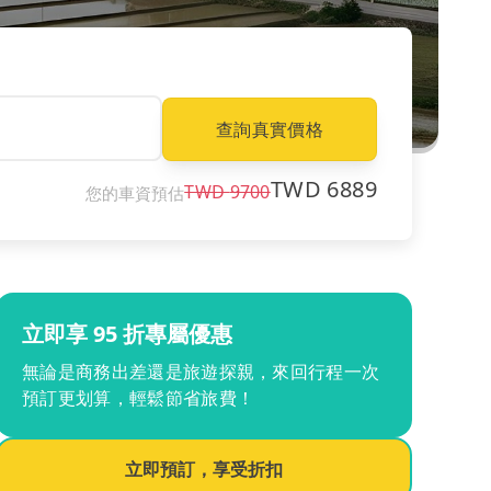
查詢真實價格
TWD
6889
TWD
9700
您的車資預估
立即享 95 折專屬優惠
無論是商務出差還是旅遊探親，來回行程一次
預訂更划算，輕鬆節省旅費！
立即預訂，享受折扣