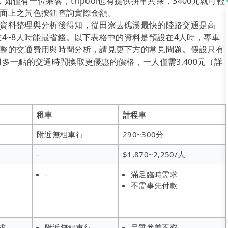
如僅有一位乘客，tripool也有提供拼車共乘，3400元就可輕
面上之黃色按鈕查詢實際金額。
資料整理與分析後得知，從田寮去礁溪最快的陸路交通是高
送在4~8人時能最省錢。以下表格中的資料是預設在4人時，專車
整的交通費用與時間分析，請見更下方的常見問題。假設只有
能用多一點的交通時間換取更優惠的價格，一人僅需3,400元（詳
租車
計程車
附近無租車行
290~300分
-
$1,870~2,250/人
-
滿足臨時需求
不需事先付款
求
附近無租車行
品質參差不齊