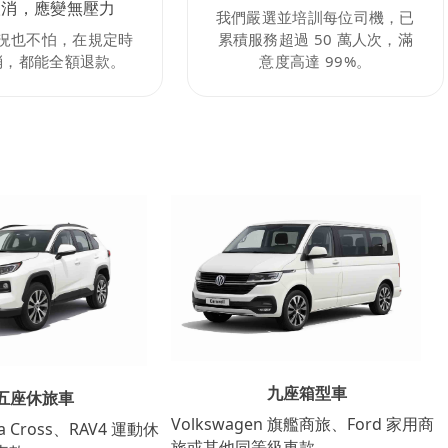
取消，應變無壓力
我們嚴選並培訓每位司機，已
況也不怕，在規定時
累積服務超過 50 萬人次，滿
消，都能全額退款。
意度高達 99%。
九座箱型車
五座休旅車
Volkswagen 旗艦商旅、Ford 家用商
lla Cross、RAV4 運動休
旅或其他同等級車款