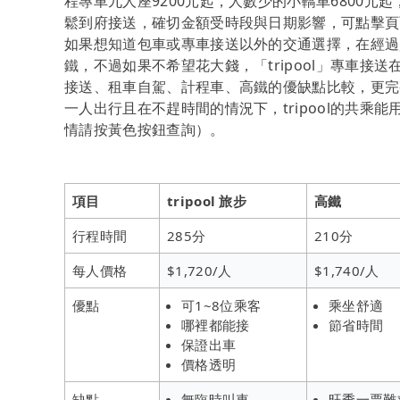
程專車九人座9200元起，人數少的小轎車6800元起，
鬆到府接送，確切金額受時段與日期影響，可點擊頁
如果想知道包車或專車接送以外的交通選擇，在經過
鐵，不過如果不希望花大錢，「tripool」專車接
接送、租車自駕、計程車、高鐵的優缺點比較，更完
一人出行且在不趕時間的情況下，tripool的共乘
情請按黃色按鈕查詢）。
項目
tripool 旅步
高鐵
行程時間
285分
210分
每人價格
$1,720/人
$1,740/人
優點
可1~8位乘客
乘坐舒適
哪裡都能接
節省時間
保證出車
價格透明
缺點
無臨時叫車
旺季一票難