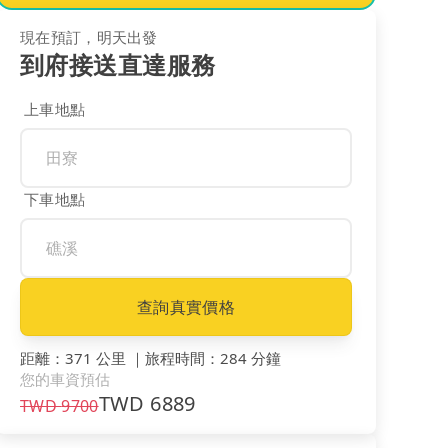
現在預訂，明天出發
到府接送直達服務
上車地點
下車地點
查詢真實價格
距離
：
371 公里
｜
旅程時間
：
284 分鐘
您的車資預估
TWD
6889
TWD
9700