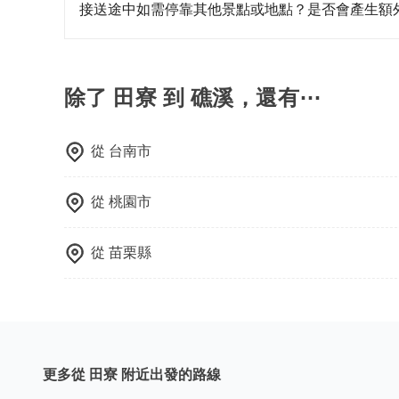
提供司機的姓名、電話、車牌、車型等資訊，如在
接送途中如需停靠其他景點或地點？是否會產生額
能原本約定的地點不適合暫停而改停靠在附近的位置。
快改派以減少乘客等待的時間。
當您預約旅步的「單程專車」，如果需要在途中加點
里內，需額外支付 200 元，且每個點最多停留 
擇「計時包車」，中途需要加點停靠，則不需要額
除了 田寮 到 礁溪，還有⋯
從
台南市
從
桃園市
從
苗栗縣
更多從 田寮 附近出發的路線