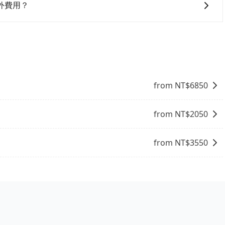
約定好的時間與上車地點沒有看到司機，可主動電話聯繫，可
外費用？
但如果遇到車輛故障或者前一趟車嚴重耽誤，tripool會盡
停靠，您可以參考我們的「加點服務」，每個點距離在 5 公
5 分鐘。加點費用可以在乘車當天下車前給司機現付。如果您選
外支付費用。
from NT$
6850
from NT$
2050
from NT$
3550