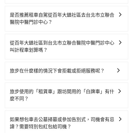
從百年大鎮社區搭高鐵去台北市立聯合醫院中醫門診中
心絕非最佳選擇，高鐵較貴、費時、轉車麻煩！桃園-台
是否推薦租車自駕從百年大鎮社區去台北市立聯合
北雖然一天最多時有74班車次，從最早06:49到23:40，
醫院中醫門診中心？
過了末班車到清晨的時段，還是要找其他交通方案。假
雖然從百年大鎮社區到台北市立聯合醫院中醫門診中心
設從百年大鎮社區 (桃園市龍潭區) 前往最靠近的桃園高
可以選擇租車自駕，但花費可能不小。租車公司一般以
鐵站，叫一輛計程車花費約700元、車程約40分鐘。抵
從百年大鎮社區到台北市立聯合醫院中醫門診中心
天為單位計費，小轎車如Toyota Yaris、Nissan
達高鐵站後，步行進站、現場購票並於月台排隊的時間
叫計程車划算嗎？
Kicks，一天租金$1,500起，九人座如Hyundai Staria或
約15分鐘，再乘坐16~22分鐘（平均20分）的高鐵從桃
如選擇小黃直達，在桃園可以透過app叫車的有55688台
Volkswagen T6，一天租金約$4,500，油錢（每公里約
園站前往台北高鐵站，每人票價160元，再用15分鐘出
灣大車隊、Uber、Line Taxi、Yoxi等，如果在路邊攔不
3元）、eTag（每公里約1元）、路邊停車（每小時約40
站、等待車站前排班的計程車，搭上小黃後約花16分
旅步在什麼樣的情況下會拒載或拒絕服務呢？
到車，也可考慮打電話至附近的計程車隊，如龍潭婦幼
元）、保險費、罰單另計。由於絕大多數的租車公司都
鐘、車費200元後，抵達台北市立聯合醫院中醫門診中心
當您使用 tripool 旅步乘車日期當天，若發生以下 3 項
計程車、龍潭無線聯合車隊、金安穩衛星派遣車隊等叫
沒法提供甲租乙還的服務，所以要不當天就需往返百年
(台北市萬華區) 的目的地。全程加上轉車時間共1小時46
原因，司機有權拒絕服務： 1) 當日搭車人數或行李超過
車看看。依照里程跳錶計算，價格約為1,135~1,400元
大鎮社區與台北市立聯合醫院中醫門診中心，不然就是
旅步使用的「租賃車」跟坊間用的「白牌車」有什
分鐘，假設一人獨行，交通費總計1,060元。但如果全程
訂購時填寫的數量。請務必確實填寫當日實際攜帶的行
間，但如改預約tripool可省高達$500。綜合以上，無論
需要一次租用多天，如此預計小轎車的花費至少
麼不同？
使用tripool並到府專車接送，則僅需花費約890元，費
李及乘坐的總人數，包含成人及兒童／嬰幼兒。 2) 孩童
在價格或服務品質上，tripool都是你從百年大鎮社區到
$2,100、九人座$5,100起。透過app預約tripool的單程
時40分鐘。選擇搭乘高鐵而不預約包車，不僅至少額外
旅步所使用的是符合政府法規的租賃車，車牌以白底黑
同行，卻無自備或加購兒童座椅。提醒您，為了保護孩
台北市立聯合醫院中醫門診中心的最佳選擇。
專車接送才是前往最便宜方便的選擇。
負擔170元車資，而且更會額外浪費66分鐘在轉乘與等
字的「R」開頭，受車隊嚴格管理及審核後才可入隊，成
童的安全，依道路交通安全規則規定，四歲以下的孩童
如果想包車去公墓掃墓或參加告別式，司機會有忌
車上，現在還不馬上來預約tripool！
為旅步貴賓服務用車。與一些私家車充當營業用車違法
必須乘坐兒童座椅。 3) 搭乘寵物友善專車卻沒有裝籠。
諱？需要特別包紅包給司機？
接載的「白牌車」不同。旅步所使用的車輛合法且符合