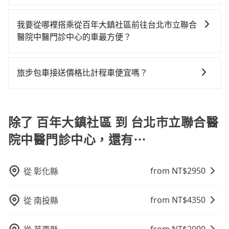
避免影響行車安全，請您務將寵物置入提籠或提袋內。
如果您需要包車前往公墓掃墓或參加告別式，一般司機
相關法規。
都會提供接送服務。不過，如果您有其他特殊要求，例
我要從哪裡搭乘從百年大鎮社區前往台北市立聯合
如需要載運骨灰罈或在車上進行法事等作業，建議在訂
醫院中醫門診中心的車最方便？
車前先向客服詢問是否有相應的司機可配合，以避免後
tripool提供到府專車接送服務，不論在台灣本島哪個角
續爭議。此外，是否需要給司機紅包或小費，則可以由
落，只要有路能到、Google地圖上能標註、GPS上能找
您自行決定。不過，建議可事先詢問司機是否接受。」
旅步包車接送價格比計程車便宜嗎？
得到，我們就保證發車。直接在官網上輸入住家地址、
旅步的車資採固定費率與計程車需依行駛距離計費、且
辦公大樓、飯店民宿、各地車站、機場航廈、甚至風景
遇塞車、停紅燈時等低速行駛時還需額外加價不同，旅
區，我們司機都會依照訂單上的資訊依約接送。
步費用比計程車低，且能讓您更能輕鬆掌握交通開支。
除了 百年大鎮社區 到 台北市立聯合醫
院中醫門診中心，還有⋯
from NT$
2950
從
彰化縣
from NT$
4350
從
南投縣