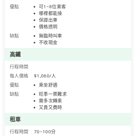
優點
可1~8位乘客
哪裡都能接
保證出車
價格透明
缺點
無臨時叫車
不收現金
高鐵
行程時間
每人價格
$1,060/人
優點
乘坐舒適
缺點
旺季一票難求
需多次轉乘
又貴又費時
租車
行程時間
70~100分