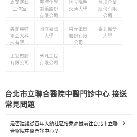
周荀演藝
美時化學
國立陽明
台境企業
工作室
製藥股份
交通大學
股份有限
有限公司
公司
美商英特
國立臺灣
東元電機
臺北醫學
爾亞太科
大學
股份有限
大學
技有限公
公司
司
正宜塑膠
芮凡工程
有限公司
有限公司
台北市立聯合醫院中醫門診中心 接送
常見問題
是否建議從百年大鎮社區搭乘高鐵前往台北市立聯
合醫院中醫門診中心？