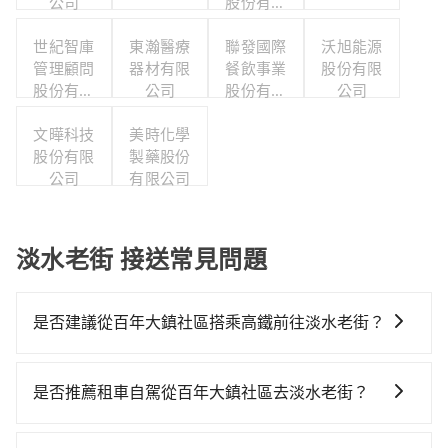
公司
股份有限
公司
世紀智庫
東瀚醫療
聯發國際
沃旭能源
管理顧問
器材有限
餐飲事業
股份有限
股份有限
公司
股份有限
公司
公司
公司
文曄科技
美時化學
股份有限
製藥股份
公司
有限公司
淡水老街 接送常見問題
是否建議從百年大鎮社區搭乘高鐵前往淡水老街？
從百年大鎮社區搭高鐵去淡水老街絕非最佳選擇，高鐵
較貴、費時、轉車麻煩！桃園-台北雖然一天最多時有74
是否推薦租車自駕從百年大鎮社區去淡水老街？
班車次，從最早06:49到23:40，過了末班車到清晨的時
雖然從百年大鎮社區到淡水老街可以選擇租車自駕，但
段，還是要找其他交通方案。假設從百年大鎮社區 (桃園