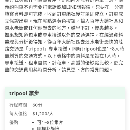
費方式與無任何隱藏費用，是國內外旅客的包車首選，讓
預約叫車不再需要打電話或加LINE問報價，只要花一分鐘
填寫資料即可完成，收到訂單編號後訂單即成立，訂單成
立保證出車。現在就點選黃色按鈕，輸入百年大鎮社區和
淡水老街或任何你想去的地方，越早下訂，優惠越多。
如果想知道包車或專車接送以外的交通選擇，在經過資料
整理與分析後得知，從百年大鎮社區去淡水老街最快的陸
路交通是「tripool」專車接送，同時tripool也是1~8人時
最划算的交通方式。以下表格中的資料是預設在1人時，
專車接送、租車自駕、計程車、高鐵的優缺點比較，更完
整的交通費用與時間分析，請見更下方的常見問題。
tripool 旅步
行程時間
60分
每人價格
$1,200/人
優點
可1~8位乘客
哪裡都能接