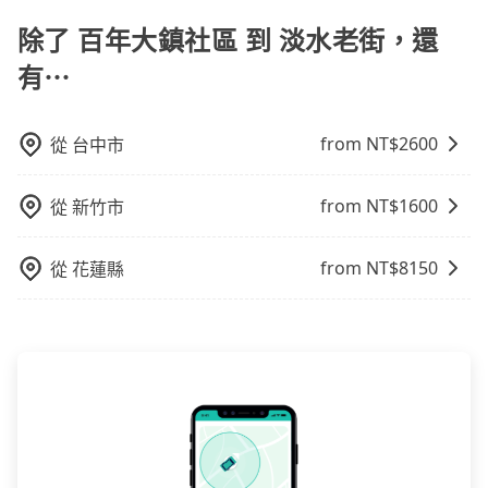
專人回覆您。
支付額外的費用，不過別擔心，您可以透過旅步官網查
除了 百年大鎮社區 到 淡水老街，還
詢到具體的費用。
有⋯
from NT$
2600
從
台中市
from NT$
1600
從
新竹市
from NT$
8150
從
花蓮縣