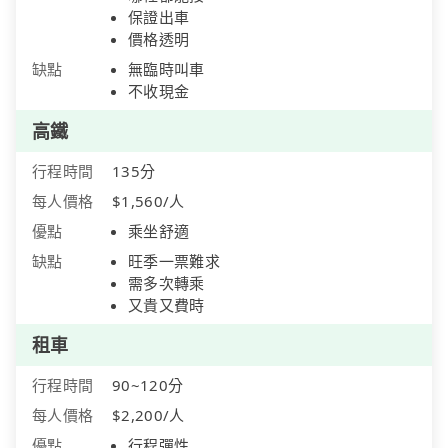
保證出車
價格透明
缺點
無臨時叫車
不收現金
高鐵
行程時間
135分
每人價格
$1,560/人
優點
乘坐舒適
缺點
旺季一票難求
需多次轉乘
又貴又費時
租車
行程時間
90~120分
每人價格
$2,200/人
優點
行程彈性