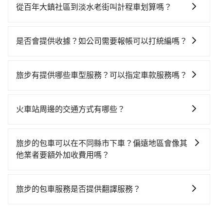
花費可能不小。租車公司一般以天為單位計費，小轎車
市龍潭區) 前往最靠近的桃園高鐵站，叫一輛計程車花費
從百年大鎮社區到淡水老街叫計程車划算嗎？
如Toyota Yaris、Nissan Kicks，一天租金$1,500起，
約700元、車程約40分鐘。抵達高鐵站後，步行進站、
如選擇小黃直達，在桃園可以透過app叫車的有55688台
九人座如Hyundai Staria或Volkswagen T6，一天租金
現場購票並於月台排隊的時間約15分鐘，再乘坐16~22
灣大車隊、Uber、Line Taxi、Yoxi等，如果在路邊攔不
約$4,500，油錢（每公里約3元）、eTag（每公里約1
分鐘（平均20分）的高鐵從桃園站前往台北高鐵站，每
是否會提供收據？如公司需要報帳可以打統編嗎？
到車，也可考慮打電話至附近的計程車隊，如龍潭婦幼
元）、路邊停車（每小時約40元）、保險費、罰單另
人票價160元，再用15分鐘出站、等待車站前排班的計
在乘車結束後一週內，tripool都會透過第三方系統寄出
計程車、龍潭無線聯合車隊、金安穩衛星派遣車隊等叫
計。由於絕大多數的租車公司都沒法提供甲租乙還的服
程車，搭上小黃後約花44分鐘、車費700元後，抵達淡
旅行業代收轉付電子收據，如果公司需要報公帳，在預
車看看。依照里程跳錶計算，價格約為1,485~1,800元
務，所以要不當天就需往返百年大鎮社區與淡水老街，
旅步有提供哪些車型服務？可以指定車款服務嗎？
水老街 (新北市淡水區) 的目的地。全程加上轉車時間共2
約付款前可以輸入公司的抬頭與統編，可向國稅局報
間，但如改預約tripool可省高達$600。綜合以上，無論
不然就是需要一次租用多天，如此預計小轎車的花費至
小時14分鐘，假設一人獨行，交通費總計1,560元。但如
旅步有提供小轎車、休旅車、九人座供您選擇，若您有
帳，且免加收5%稅金。在收到後，可自行列印留存或報
在價格或服務品質上，tripool都是你從百年大鎮社區到
少$2,200、九人座$5,200起。透過app預約tripool的單
果全程使用tripool並到府專車接送，則僅需花費約
指定車款服務的需求，可以先將您的需先提供旅步，會
帳，完全符合台灣的法律規範。
淡水老街的最佳選擇。
火車站周邊的交通方式有哪些？
程專車接送才是前往觀光景點最便宜方便的選擇。
1,200元，費時1小時2分鐘。選擇搭乘高鐵而不預約包
有專人回覆您。
車，不僅至少額外負擔360元車資，而且更會額外浪費
火車站通常是城市的交通樞紐，以下是火車站常見交通
72分鐘在轉乘與等車上，現在還不馬上來預約tripool！
方式： 公車或客運：乘坐公車或客運到達或離開火車
旅步的包車可以在不同縣市下車？偏遠地區會像其
站，相對便宜經濟。 計程車：乘坐計程車到達或離開火
他業者要額外加收費用嗎？
車站，方便快捷但昂貴。 捷運/輕軌：通過捷運或輕軌到
旅步的包車服務非常方便，您可以在不同縣市下車。對
達或離開火車站，快捷便利。 包車：預定包車到達或離
於偏遠地區，我們提供的價格已經包含了所有基本的費
開火車站，是最便利的，無需與人共乘、快速抵達。
旅步的包車服務是否提供翻譯服務？
用，不會像其他業者那樣收取額外費用。但如果您需要
若您有外語導覽、翻譯需求，您可以先來信旅步，會有
前往的地點屬於高海拔山區等特殊地點，就可能會需要