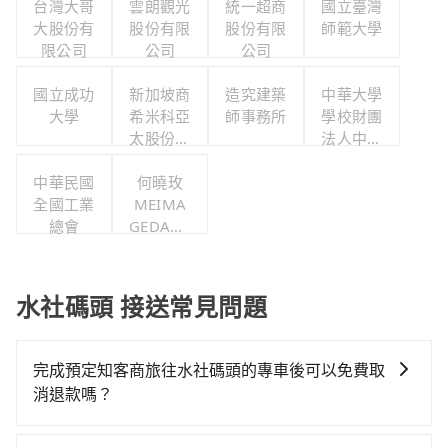
台灣大哥
雲朗觀光
統一超商
國立臺灣
大股份有
股份有限
股份有限
師範大學
限公司
公司
公司
國立成功
新加坡商
造究建築
中華大學
大學
希米科亞
師事務所
學校財團
太股份有
法人中華
限公司台
大學
中華民國
灣分公司
何曉玫
全國工業
MEIMA
總會
GEDANC
E舞團
水社碼頭 接送常見問題
完成預定知客商旅往水社碼頭的專車後可以免費取
消退款嗎？
只要在乘車前一日清晨六點以前透過電子郵件告知，不