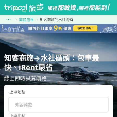
南投包車
知客商旅到水社碼頭
知客商旅→水社碼頭：包車最
快、iRent最省
線上即時試算價格
上車地點
下車地點