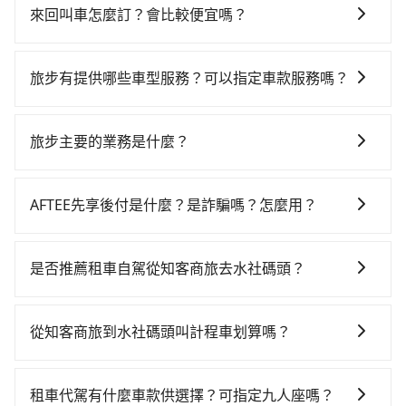
論任何理由，保證全額退費，且不收取任何手續費。
來回叫車怎麼訂？會比較便宜嗎？
為了乘客未來可能的訂單修改或取消，每筆訂單只含一
趟車的資訊，所以如果需要來回叫車，請分兩筆訂單預
旅步有提供哪些車型服務？可以指定車款服務嗎？
定。至於價格已經市場最優惠，並無特別針對來回車趟
旅步有提供小轎車、休旅車、九人座供您選擇，若您有
做額外折扣，但如果手上有優惠代碼，歡迎直接使用，
指定車款服務的需求，可以先將您的需先提供旅步，會
不限單程或來回。
旅步主要的業務是什麼？
有專人回覆您。
旅步主要的業務是為旅客提供包車旅遊或專車接送服
務，依據旅客的需求來安排。旅客可立即在官網進行價
AFTEE先享後付是什麼？是詐騙嗎？怎麼用？
格試算，價格清楚透明且沒有隱藏費用。
AFTEE是日本市佔率最高的BNPL金流營運公司，提供最
新的「先享受後付款」消費金融服務。只需提供手機號
是否推薦租車自駕從知客商旅去水社碼頭？
碼即可完成即時的信用審查，費用還可於訂單成立後的
如果你有台灣駕照且對自己駕駛技術有信心，且在車上
14天內前往便利商店或ATM繳費即可。
時不需要閉目養神（因為要自己開車），最重要的是你
從知客商旅到水社碼頭叫計程車划算嗎？
當天就要來回，那在台中路邊可隨租隨借的iRent應該是
如選擇小黃直達，在台中可以透過app叫車的有55688台
你最便宜選擇。註冊完iRent的app後，可以每小時
灣大車隊、Uber、Line Taxi、Yoxi等，如果在路邊攔不
$115~205承租小轎車，每公里再額外加收$3.2，從知客
租車代駕有什麼車款供選擇？可指定九人座嗎？