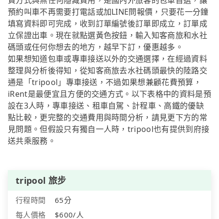
費方式與無任何隱藏費用，是國內外旅客的包車首選，讓
預約叫車不再需要打電話或加LINE問報價，只要花一分鐘
填寫資料即可完成，收到訂單編號後訂單即成立，訂單成
立保證出車。現在就點選黃色按鈕，輸入知客商旅和水社
碼頭或任何你想去的地方，越早下訂，優惠越多。
如果想知道包車或專車接送以外的交通選擇，在經過資料
整理與分析後得知，從知客商旅去水社碼頭最快的陸路交
通是「tripool」專車接送，不過如果想兼顧花費預算，
iRent是最便宜且方便的交通方式。以下表格中的資料是預
設在3人時，專車接送、租車自駕、計程車、高鐵的優缺
點比較，更完整的交通費用與時間分析，請見更下方的常
見問題。但假設只有獨自一人時，tripool也有提供到府接
送共乘服務。
tripool 旅步
行程時間
65分
每人價格
$600/人