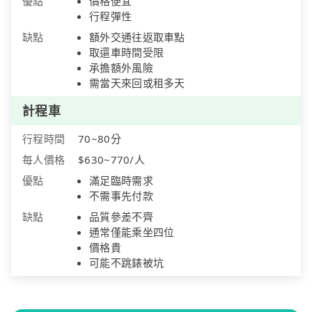
優點
價格便宜
行程彈性
缺點
額外交通往返取車點
取還車時間受限
承擔額外風險
需當天來回或租多天
計程車
行程時間
70~80分
每人價格
$630~770/人
優點
滿足臨時需求
不需事先付款
缺點
品質參差不齊
通常僅能乘坐四位
價格貴
可能不跳錶被坑