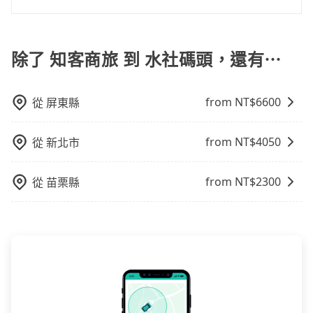
到車，也可考慮打電話至附近的計程車隊，如大都會衛
商旅到水社碼頭的花費預估為$1,150~1,700（金額差異
tripool提供的車型以五人座小轎車、休旅車與九人座箱
星計程車、龍興計程車行永福站無線車隊、天誠衛星計
來自於平假日、車款差異、抵達目的地後多久原路返
型車為主，車款品牌以豐田Toyota、福特Ford、福斯
程車等叫車看看。依照里程跳錶計算，價格約為
回），雖已將eTag和可能的每小時40元路邊停車費用預
VW為主，其中也有少量進口車像凌志Lexus、特斯拉
除了 知客商旅 到 水社碼頭，還有⋯
1,875~2,300元間，但如改預約tripool可省高達$500。
估進去，但額外的汽車保險與可能的罰單都需自付。再
Tesla、賓士Benz等高級車款。全部五年內合法營業用
但如果要考慮到回程，南投縣僅有合法計程車約340輛，
者，和運的iRent只提供最基本的車型，如Toyota
車，百分百無菸車，乘客均有最高500萬乘客險。如果有
數量約為台中市的4%、密度僅雙北的0.2%，其叫車的難
Yaris、Prius C、Vios這類乘坐體驗較差的車款，如果人
from NT$
6600
從
屏東縣
特殊需求或人數較多，需要大T保母車、20人座中巴、
度是雙北市的490倍。再加上台中市有些計程車司機不按
數超過四位，更是沒有較大的七人座或九人座可供選
40人座大巴或遊覽車，可特別填單並另外報價。
錶計費，約有27%會採現場議價，建議最好先上網預
擇，而且無人租車最令人詬病的就是車況，打開車門才
約，以免當場被坑受騙。綜合以上，無論在價格或服務
發現仍有上一組乘客遺留的垃圾或者撞凹的車門仍未被
from NT$
4050
從
新北市
品質上，tripool都是你從知客商旅到水社碼頭的最佳選
修理，每一次租車都好像在開樂透一樣。另外，偶爾也
擇。
會遇到明明已經預約了時間但上一位用戶卻遲遲尚未歸
from NT$
2300
從
苗栗縣
還，又或者要還車時卻偏偏找不到停車位，對於急著用
車或者要載其他乘客的人來說就有不小的風險。最後，
雖然路邊隨租隨還看似方便，但實際使用時還是有其區
域的限制，實際可停靠的地點與你的上下車地點仍有段
距離，在遇到下雨天或者載行李時，就顯得非常不便。