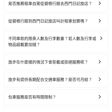
適、較貴、費時！從最早06:05一直到23:03，台中-台北
是否推薦租車自駕從碧根行館去西門日記旅店？
一天最多有105班次高鐵可搭乘。假設從碧根行館 (台中
雖然從碧根行館到西門日記旅店可以選擇租車自駕，但
市西屯區) 前往最靠近的台中高鐵站，叫一輛計程車花費
花費可能不小。租車公司一般以天為單位計費，小轎車
約300元、車程約17分鐘。抵達高鐵站後，步行進站、
從碧根行館到西門日記旅店叫計程車划算嗎？
如Toyota Yaris、Nissan Kicks，一天租金$1,500起，
現場購票並於月台排隊的時間約20分鐘，再乘坐43~69
如選擇小黃直達，在台中可以透過app叫車的有55688台
九人座如Hyundai Staria或Volkswagen T6，一天租金
分鐘（平均57分）的高鐵從台中站前往台北高鐵站，每
灣大車隊、Uber、Line Taxi、Yoxi等，如果在路邊攔不
約$4,500，油錢（每公里約3元）、eTag（每公里約1
人票價700元，再用15分鐘出站、等待車站前排班的計
不同車款的限乘人數及行李數量？若人數及行李或
到車，也可考慮打電話至附近的計程車隊，如龍興計程
元）、路邊停車（每小時約40元）、保險費、罰單另
程車，搭上小黃後約花16分鐘、車費200元後，抵達西
物品超載要加錢？
車行永福站無線車隊、天誠衛星計程車、TND皇家多元
計。如果每日行駛里程超過200~400公里，還會額外加
門日記旅店 (台北市萬華區) 的目的地。全程加上轉車時
我們提供不同種類的車輛，讓您根據需求選擇最適合您
化計程車等叫車看看。依照里程跳錶計算，價格約為
收100~2,000元不等的超里程費用。由於絕大多數的租
間共2小時5分鐘，假設3位同行，高鐵加轉乘之平均每人
的車型。 五人座驕車可乘坐三位乘客，並可攜帶三個隨
3,950~4,700元間，但如改預約tripool可省高達
車公司都沒法提供甲租乙還的服務，所以要不當天就需
旅步在什麼樣的情況下會拒載或拒絕服務呢？
花費為870元。不過，台中市少部分小黃司機不按表收
身行李與兩個30吋行李箱 五人座休旅車可乘坐四位乘
$2,700。台中市有些計程車司機不按錶計費，約有27%
往返碧根行館與西門日記旅店，不然就是需要一次租用
費，看乘客是外地人便漫天喊價或恣意繞路。但如果全
當您使用 tripool 旅步乘車日期當天，若發生以下 3 項
客，並可攜帶四個隨身行李與三個30吋行李箱 九人座廂
會採現場議價，建議最好先上網預約，以免當場被坑受
多天，如此預計小轎車的花費至少$3,000、九人座
程使用tripool並到府專車接送，則每人平均花費約680
原因，司機有權拒絕服務： 1) 當日搭車人數或行李超過
型車可乘坐八位乘客，並可攜帶八個隨身行李與六個30
騙。綜合以上，無論在價格或服務品質上，tripool都是
旅步有提供長期配合交通車服務？是否可月結？
$6,000起。透過app預約tripool的單程專車接送才是前
元，費時1小時51分鐘。選擇搭乘高鐵而不預約包車，不
訂購時填寫的數量。請務必確實填寫當日實際攜帶的行
吋行李箱。 為了確保行車安全及遵守相關法規，我們不
你從碧根行館到西門日記旅店的最佳選擇。
往最便宜方便的選擇。
僅每人至少額外負擔190元車資，而且更會額外浪費14
如果您需要特殊的用車服務，請透過電子郵件
李及乘坐的總人數，包含成人及兒童／嬰幼兒。 2) 孩童
能超載人數。 如果您攜帶的行李或物品較多，我們會根
分鐘在轉乘與等車上，現在還不馬上來預約tripool！如
booking@tripool.app聯繫我們，我們的專人將協助回
同行，卻無自備或加購兒童座椅。提醒您，為了保護孩
據情況收取微搬家費用，費用在300至500元之間。
包車服務是否有時間限制？
果你僅有兩位乘車，也可參考tripool的拼車共乘服務，
覆您的需求，並確認是否能安排符合您需求的用車服
童的安全，依道路交通安全規則規定，四歲以下的孩童
最多可再節省50%的交通費用。
我們提供2-12小時彈性包車時間選擇，您可依據您的行
務。
必須乘坐兒童座椅。 3) 搭乘寵物友善專車卻沒有裝籠。