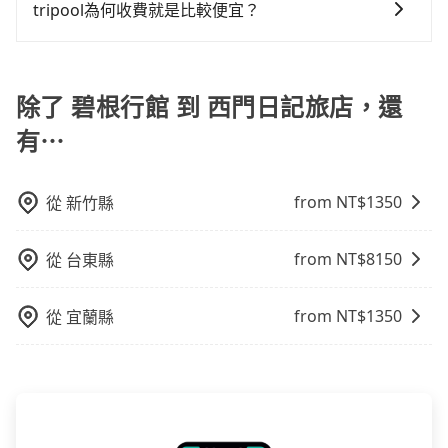
程安排。
避免影響行車安全，請您務將寵物置入提籠或提袋內。
tripool為何收費就是比較便宜？
對於平常就有在使用長程專車接送服務的乘客來說，第
一次使用tripool的會擔心價格比市價便宜不少，是不是
因為司機素質比較差、車上會有煙味、或者車齡過大，
除了 碧根行館 到 西門日記旅店，還
但事實恰恰相反。tripool不僅有嚴密的篩選機制，定期
有⋯
淘汰顧客評分較低的司機，且車輛均要求5年內新車，司
機也絕對不會在車內吸煙，於新冠肺炎期間也絕對全程
配戴口罩。tripool之所以能將價格壓在市價7~8折的主
from NT$
1350
從
新竹縣
因來自於自行研發的AI車輛調度演算法，能有效降低空
車率，也就是提高俗稱「回頭車」的比例。這不僅體現
from NT$
8150
從
台東縣
在成本的控制，更是在傳統旺季（年假、端午、中秋、
雙十等）能用更少的司機來服務更多的旅客，意味著使
用到不熟悉的司機或者轉單給其他車行的情況比同行更
from NT$
1350
從
宜蘭縣
低，如此便反應在服務品質的控管會更佳。但tripool網
站上的價格是動態的，一般來說越早預訂價格越優，且
保證前一天中午以前均可全額取消退費，如已經決定好
要從碧根行館去西門日記旅店，請儘早下訂以把握最划
算的價格。