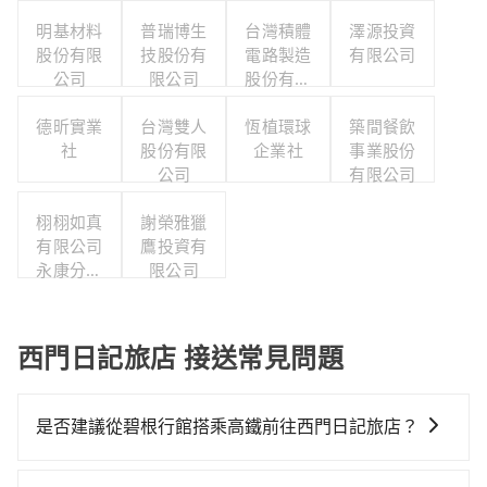
明基材料
普瑞博生
台灣積體
澤源投資
股份有限
技股份有
電路製造
有限公司
公司
限公司
股份有限
公司
德昕實業
台灣雙人
恆植環球
築間餐飲
社
股份有限
企業社
事業股份
公司
有限公司
栩栩如真
謝榮雅獵
有限公司
鷹投資有
永康分公
限公司
司
西門日記旅店 接送常見問題
是否建議從碧根行館搭乘高鐵前往西門日記旅店？
若要從碧根行館搭高鐵前往西門日記旅店，高鐵乘坐舒