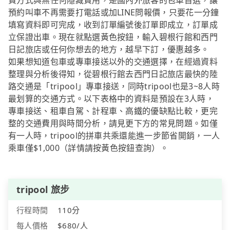
費方式與無任何隱藏費用，是國內外旅客的包車首選，讓
預約叫車不再需要打電話或加LINE問報價，只要花一分鐘
填寫資料即可完成，收到訂單編號後訂單即成立，訂單成
立保證出車。現在就點選黃色按鈕，輸入碧根行館和西門
日記旅店或任何你想去的地方，越早下訂，優惠越多。
如果想知道包車或專車接送以外的交通選擇，在經過資料
整理與分析後得知，從碧根行館去西門日記旅店最快的陸
路交通是「tripool」專車接送，同時tripool也是3~8人時
最划算的交通方式。以下表格中的資料是預設在3人時，
專車接送、租車自駕、計程車、高鐵的優缺點比較，更完
整的交通費用與時間分析，請見更下方的常見問題。如僅
有一人時，tripool的拼車共乘還能進一步節省開銷，一人
乘車僅$1,000（詳情請按黃色按鈕查詢）。
tripool 旅步
行程時間
110分
每人價格
$680/人