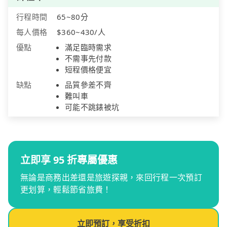
行程時間
65~80分
每人價格
$360~430/人
優點
滿足臨時需求
不需事先付款
短程價格便宜
缺點
品質參差不齊
難叫車
可能不跳錶被坑
立即享 95 折專屬優惠
無論是商務出差還是旅遊探親，來回行程一次預訂
更划算，輕鬆節省旅費！
立即預訂，享受折扣