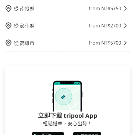
及電子郵件確認信，如此就完成預約了，而司機與車輛
from NT$
5750
從
南投縣
的詳細資料，將於乘車前一晚八點透過SMS和EMAIL提
供。一旦付款完畢，tripool保證出車。一般建議出發前
一天中午以前完成預約，越早下訂價格越低價，如臨時
from NT$
2700
從
彰化縣
需要，前一天傍晚五點前仍會收單，最遲如當天下午過
後乘車，四小時前仍能預約。
from NT$
5700
從
高雄市
立即下載 tripool App
輕鬆搭車，安心出發！