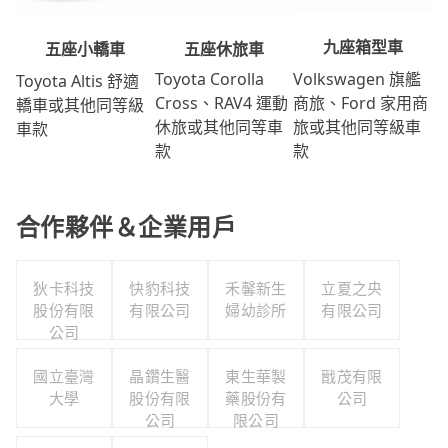
九座箱型車
五座休旅車
五座小轎車
Volkswagen 旗艦
Toyota Corolla
Toyota Altis 舒適
商旅、Ford 家用商
Cross、RAV4 運動
轎車或其他同等級
旅或其他同等級車
休旅或其他同等車
車款
款
款
合作夥伴＆企業用戶
狄卡科技
快豹科技
禾馨新生
立夏之央
股份有限
有限公司
婦幼診所
有限公司
公司
國立臺灣
晶鑽生醫
東生華製
戩茂有限
大學
股份有限
藥股份有
公司
公司
限公司