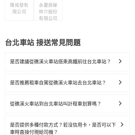
隆祐發有
永慶房屋
限公司
仲介股份
有限公司
台北車站 接送常見問題
是否建議從礁溪火車站搭乘高鐵前往台北車站？
若要從礁溪火車站搭高鐵前往台北車站，高鐵便宜、費
時、轉車麻煩，且難叫計程車前往高鐵站！從最早06:15
是否推薦租車自駕從礁溪火車站去台北車站？
一直到22:50，南港-台北一天最多有101班次高鐵可搭
如果你有台灣駕照且對自己駕駛技術有信心，且在車上
乘。假設從礁溪火車站 (宜蘭縣礁溪鄉) 前往最靠近的南
時不需要閉目養神（因為要自己開車），最重要的是你
港高鐵站，叫一輛計程車花費約900元、車程約50分
從礁溪火車站到台北車站叫計程車划算嗎？
當天就要來回，那在宜蘭路邊可隨租隨借的iRent應該是
鐘。抵達高鐵站後，步行進站、現場購票並於月台排隊
如選擇小黃直達，在宜蘭可以透過app叫車的有55688台
你最便宜選擇。註冊完iRent的app後，可以每小時
的時間約20分鐘，再乘坐7~8分鐘（平均8分）的高鐵從
灣大車隊、Uber、Line Taxi、Yoxi等，如果在路邊攔不
$115~205承租小轎車，每公里再額外加收$3.2，從礁溪
南港站前往台北高鐵站，每人票價40元，再用15分鐘出
是否提供多種付款方式？若沒信用卡，是否可以下
到車，也可考慮打電話至礁溪火車站附近的計程車隊，
火車站到台北車站的花費預估為$850~1,300（金額差異
站。全程加上轉車時間共1小時33分鐘，假設3位同行，
車時直接付現給司機？