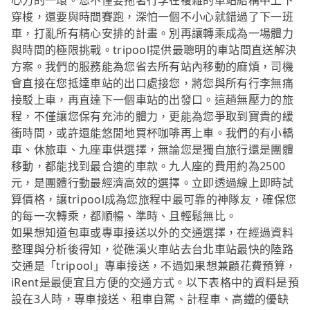
心力的一環。您不僅要拖著行李在複雜的車站結構中上下
穿梭，還要與時間賽跑，深怕一個不小心就錯過了下一班
車，打亂所有精心安排的計畫。別再讓轉乘成為一場體力
與時間的極限挑戰。tripool提供最聰明的車站間直送解決
方案。我們的服務能為您省去所有站內移動的麻煩，司機
會直接在您抵達車站的出口處接您，將您與所有行李無痛
接駁上車，再直達下一個車站的出發口。這趟無壓力的旅
程，不僅讓您保有充沛的體力，更能為您爭取到寶貴的緩
衝時間，或許還能悠閒地買杯咖啡再上車。我們的有小轎
車、休旅車、九座車供選擇，無論您是獨自旅行還是團體
移動，都能找到最合適的車款。九人座的費用約為2500
元，是團體行動最經濟高效的選擇。立即透過線上即時試
算價格，讓tripool成為您旅程中最可靠的神隊友，確保您
的每一次轉乘，都順暢、準時、且輕鬆無比。
如果想知道包車或專車接送以外的交通選擇，在經過資料
整理與分析後得知，從礁溪火車站去台北車站最快的陸路
交通是「tripool」專車接送，不過如果想兼顧花費預算，
iRent是最便宜且方便的交通方式。以下表格中的資料是預
設在3人時，專車接送、租車自駕、計程車、高鐵的優缺