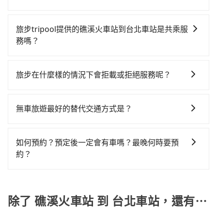
如昌鏋計程車、三全計程車、礁溪計程車等叫車看看。
來自於平假日、車款差異、抵達目的地後多久原路返
高鐵加轉乘之平均每人花費為340元。不過宜蘭縣領有合
目前旅步提供多種付款方式可供選擇，包括線上刷卡
依照里程跳錶計算，價格約為1,070~1,300元間。不過宜
回），雖已將eTag和可能的每小時40元路邊停車費用預
法執照的計程車僅有700多輛，計程車的密度為雙北的
(VISA/MasterCard/JCB)、簽帳卡 (金融信用卡) 和
蘭縣僅有合法計程車約750輛，計程車密度為雙北的
估進去，但額外的汽車保險與可能的罰單都需自付。再
旅步tripool提供的礁溪火車站到台北車站是共乘服
0.9%，換句話說，臨時要叫小黃的難度是雙北大城市的
AFTEE 先享受後付款等。若您沒有信用卡，建議可以使
0.9%，也就是說要臨時叫到小黃的難度是台北或新北的
者，和運的iRent只提供最基本的車型，如Toyota
務嗎？
100倍。縱使幸運攔到一輛小黃了，宜蘭縣少部分小黃司
用 AFTEE 的服務，您可以在訂單成立後的14天內到超商
100倍之多。再加上宜蘭縣有些計程車司機不按錶計費，
Yaris、Prius C、Vios這類乘坐體驗較差的車款，如果人
機不按表收費，看乘客是外地人便漫天喊價或恣意繞
tripool除了共乘拼車服務外，也有包車到府接送服務，
櫃檯繳費，或者利用 ATM 完成匯款。
約有47%會採現場議價，建議最好先上網預約，以免當
數超過四位，更是沒有較大的七人座或九人座可供選
路。但如果全程使用tripool並到府專車接送，則每人平
預約時都依照乘客需求做選擇。如需專車接送，車內除
場被坑受騙。雖然礁溪火車站到台北車站的跳表小黃可
旅步在什麼樣的情況下會拒載或拒絕服務呢？
擇，而且無人租車最令人詬病的就是車況，打開車門才
均花費約450元，費時50分鐘。雖然搭乘高鐵單人車費
了司機以外，從上車到下車期間，都不會再有其他陌生
能較為便宜，但仍有臨時攔不到車以及計程車司機不跳
發現仍有上一組乘客遺留的垃圾或者撞凹的車門仍未被
比預約專車省錢，但卻須額外耗費43分鐘在交通時間
當您使用 tripool 旅步乘車日期當天，若發生以下 3 項
人出現。如選擇共乘服務，則會依照其他共乘乘客做彈
錶計費的風險，如你們人數在五人以上，分坐兩台計程
修理，每一次租車都好像在開樂透一樣。另外，偶爾也
上，所以如果你是一秒鐘幾十萬上下的商務人士，又或
原因，司機有權拒絕服務： 1) 當日搭車人數或行李超過
性調度安排，路線上會盡可能以順路為優先，載客數也
無車旅遊最好的替代交通方式是？
車就不太方便，反而能事先預約且品質穩定的tripool，
會遇到明明已經預約了時間但上一位用戶卻遲遲尚未歸
者深夜時分想趕緊回家休息的旅客，多花一點錢能讓你
訂購時填寫的數量。請務必確實填寫當日實際攜帶的行
不會超過座位的上限。
可能更適合你。
還，又或者要還車時卻偏偏找不到停車位，對於急著用
旅程更舒適些。再者，如人數更多，預約tripool所平均
如果您沒有車，想要出門旅遊，最好的替代交通方式要
李及乘坐的總人數，包含成人及兒童／嬰幼兒。 2) 孩童
車或者要載其他乘客的人來說就有不小的風險。最後，
攤提下來的每人價格價格還會更便宜划算。如果你僅有
看您旅遊的目的地而定。您可以善用大眾運輸，例如：
同行，卻無自備或加購兒童座椅。提醒您，為了保護孩
如何預約？預定後一定會有車嗎？最晚何時要預
雖然路邊隨租隨還看似方便，但實際使用時還是有其區
兩位乘車，也可參考tripool的拼車共乘服務，最多可再
公車、捷運、客運等，或者考慮租車。如果您想要更便
童的安全，依道路交通安全規則規定，四歲以下的孩童
約？
域的限制，實際可停靠的地點與你的上下車地點仍有段
節省50%的交通費用。
利的出行方式，您也可以選擇使用像是旅步提供的包車
必須乘坐兒童座椅。 3) 搭乘寵物友善專車卻沒有裝籠。
距離，在遇到下雨天或者載行李時，就顯得非常不便。
如要預約從礁溪火車站前往台北車站的專車接送服務，
服務，由專人到府接送，讓您更加輕鬆自在。
避免影響行車安全，請您務將寵物置入提籠或提袋內。
可直接線上輸入上下車地點或地址，三秒內即可查到真
實價格，照著步驟填寫完乘客資料與線上刷卡，訂單即
除了 礁溪火車站 到 台北車站，還有⋯
成立。在拿到訂單編號後，隨即會在手機上收到簡訊以