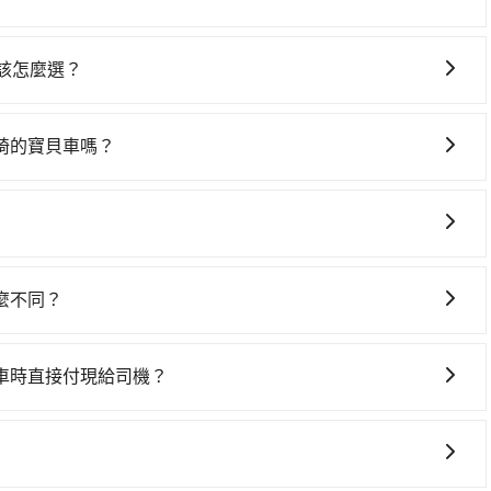
費預估為$700~1,150（金額差異來自於平假日、車款差
灣大車隊、Uber、Line Taxi、Yoxi等，如果在路邊攔不
40元路邊停車費用預估進去，但額外的汽車保險與可能的罰單
隊，如三全計程車、礁溪計程車、昌鏋計程車等叫車看看。依
yota Yaris、Prius C、Vios這類乘坐體驗較差的車
 該怎麼選？
蘭縣僅有合法計程車約750輛，計程車密度為雙北的0.9%，也
九人座可供選擇，而且無人租車最令人詬病的就是車況，打開
選擇： 預算：不同交通工具價格不同，可先確定您的預算。計
倍之多。再加上宜蘭縣有些計程車司機不按錶計費，約有47%
車門仍未被修理，每一次租車都好像在開樂透一樣。另外，偶
點停留的行程建議可選可客製化行程的包車，如果時間比較寬鬆
坑受騙。雖然礁溪火車站到清水地熱公園的跳表小黃可能較為
遲尚未歸還，又或者要還車時卻偏偏找不到停車位，對於急著
椅的寶貝車嗎？
 旅行人數：人數多時包車較方便舒適且每個人攤提下來的車資
計費的風險，如你們人數在五人以上，分坐兩台計程車就不太
最後，雖然路邊隨租隨還看似方便，但實際使用時還是有其區
均需繫好安全帶，如四歲以下或身高不足的幼童無法正常綁安
時間：需在特定時間到達目的地可選包車或計程車，不趕時間即
能更適合你。
有段距離，在遇到下雨天或者載行李時，就顯得非常不便。
童同行，在預訂tripool的寶貝車時，可以直接在網站勾選
可選包車和計程車，喜歡探險和體驗當地文化則可搭乘大眾運
墊，如有新生兒需要0~1歲的嬰兒後向汽座，可先向客服人員確
一些不同之處： 計時包車：計時包車是按照用車時間來計費，
自行攜帶汽車座椅，不僅家中小寶貝坐的舒適習慣。
定一定時間的包車服務。這種服務適用於需要在城市內多個地
麼不同？
。 點到點包車：點到點包車是按照里程和目的地來計費，客戶
底黑字的「R」開頭，受車隊嚴格管理及審核後才可入隊，成
和里程來計算費用。這種服務通常適用於單程或從一個城市到另
違法接載的「白牌車」不同。旅步所使用的車輛合法且符合相
車時直接付現給司機？
MasterCard/JCB)、簽帳卡 (金融信用卡) 和 AFTEE
FTEE 的服務，您可以在訂單成立後的14天內到超商櫃檯繳