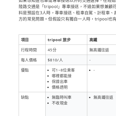
如果想知道包車或專車接送以外的交通選擇，在經過
陸路交通是「tripool」專車接送，不過如果想兼
料是預設在3人時，專車接送、租車自駕、計程車、
方的常見問題。但假設只有獨自一人時，tripool
項目
tripool 旅步
高鐵
行程時間
45分
無高鐵往返
每人價格
$810/人
-
優點
可1~8位乘客
-
哪裡都能接
保證出車
價格透明
缺點
無臨時叫車
無高鐵往返
不收現金