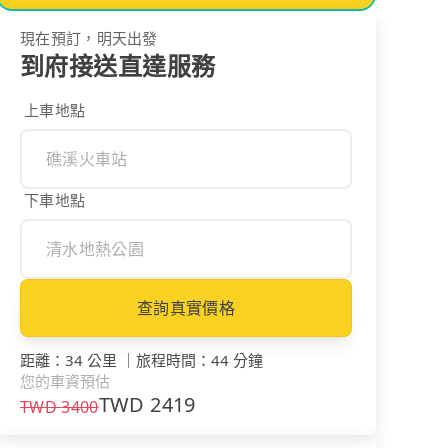
現在預訂，明天出發
到府接送直達服務
上車地點
下車地點
查詢真實價格
距離
：
34 公里
｜
旅程時間
：
44 分鐘
您的車資預估
TWD
2419
TWD
3400