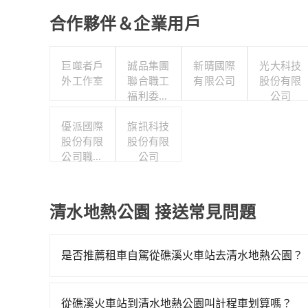
合作夥伴＆企業用戶
巨噬者戶
誠品集團
新晴國際
光大科技
外工作室
聯合職工
有限公司
股份有限
福利委員
公司
會
優派國際
旗訊科技
股份有限
股份有限
公司職工
公司
福利委員
會
清水地熱公園 接送常見問題
是否推薦租車自駕從礁溪火車站去清水地熱公園？
如果你有台灣駕照且對自己駕駛技術有信心，且需
邊可隨租隨借的iRent應該是你最便宜選擇。註冊完iR
從礁溪火車站到清水地熱公園叫計程車划算嗎？