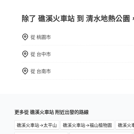
可以的，目前預定時旅步僅提供車型選擇，無法指
booking@tripool.app聯繫我們，將有專人
除了 礁溪火車站 到 清水地熱公園
從
桃園市
從
台中市
從
台南市
更多從 礁溪火車站 附近出發的路線
礁溪火車站→太平山
礁溪火車站→福山植物園
礁溪火