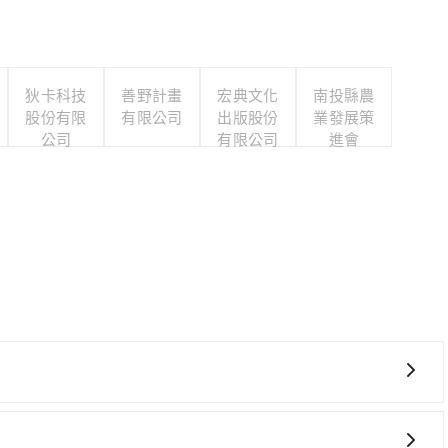
狄卡科技
善野計畫
宏典文化
南投縣農
股份有限
有限公司
出版股份
業發展策
公司
有限公司
進會
要絕對的時間彈性，最重要的是你當天就要來回，那在宜蘭路
ent的app後，可以每小時$115~205承租小轎車，每公里