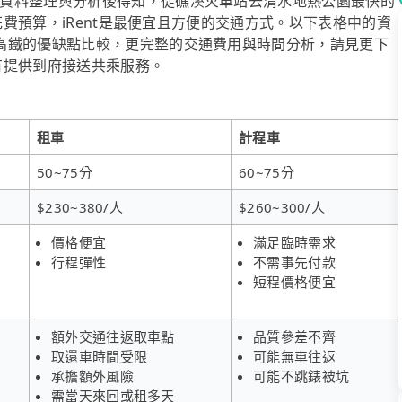
資料整理與分析後得知，從礁溪火車站去清水地熱公園最快的
顧花費預算，iRent是最便宜且方便的交通方式。以下表格中的資
高鐵的優缺點比較，更完整的交通費用與時間分析，請見更下
也有提供到府接送共乘服務。
租車
計程車
50~75分
60~75分
$230~380/人
$260~300/人
價格便宜
滿足臨時需求
行程彈性
不需事先付款
短程價格便宜
額外交通往返取車點
品質參差不齊
取還車時間受限
可能無車往返
承擔額外風險
可能不跳錶被坑
需當天來回或租多天