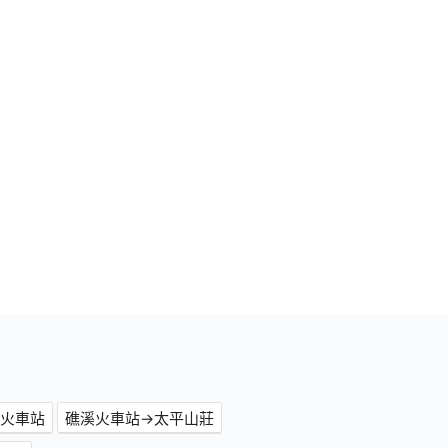
東火車站
礁溪火車站→太平山莊