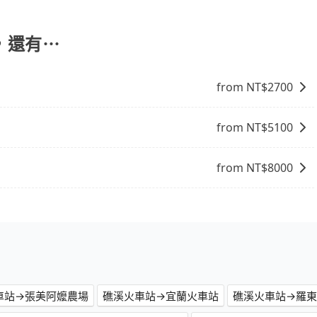
定車款及司機服務。但如果您有特別需求，可透過電子郵件
協助回覆確認是否能協助安排。。
，還有⋯
from NT$
2700
from NT$
5100
from NT$
8000
車站→張美阿嬤農場
礁溪火車站→宜蘭火車站
礁溪火車站→羅