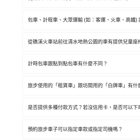
再額外加收$3.2，從礁溪火車站到清水地熱公園的花
如選擇小黃直達，在宜蘭可以透過app叫車的有55688台
異、抵達目的地後多久原路返回），雖已將每小時
到車，也可考慮打電話至礁溪火車站附近的計程車
都需自付。再者，和運的iRent只提供最基本的車型，如To
包車、計程車、大眾運輸 (如：客運、火車、高鐵)
照里程跳錶計算，價格約為770~900元間。不過宜
款，如果人數超過四位，更是沒有較大的七人座或
在選擇交通方式時，您可依下列建議的考慮因素做
就是說要臨時叫到小黃的難度是台北或新北的100
車門才發現仍有上一組乘客遺留的垃圾或者撞凹的
程車最貴，而大眾運輸通常較便宜。 行程：需多
會採現場議價，建議最好先上網預約，以免當場被
爾也會遇到明明已經預約了時間但上一位用戶卻遲
從礁溪火車站前往清水地熱公園的車有提供兒童座
且不介意耗時轉乘可選大眾運輸或較貴的計程車。
便宜，但仍有臨時攔不到車以及計程車司機不跳錶
用車或者要載其他乘客的人來說就有不小的風險。
台灣法律有規定，無論年紀大小，所有乘客乘車時
也比較便宜，人數少可搭乘大眾運輸或計程車。 
方便，反而能事先預約且品質穩定的tripool，可
域的限制，實際可停靠的地點與你的上下車地點仍
全帶，則需使用嬰兒/兒童座椅或輔以增高墊。如有幼
可選用大眾運輸。 便利性：需要便利性和方便性
計時包車跟點到點包車有什麼不同？
租用適合1~4歲的兒童汽車座椅或4歲以上的增高
輸。
計時包車和點到點包車都是包車服務的形式，但有
認庫存再行租用，每個300元。當然，更鼓勵父母
通常以每小時為單位，客戶可以根據自己的需要預
旅步使用的「租賃車」跟坊間用的「白牌車」有什
點間來回穿梭的客戶，例如市區觀光、商務差旅等
旅步所使用的是符合政府法規的租賃車，車牌以白
可以預先告知出發地點A到目的地B，會根據路線
為旅步貴賓服務用車。與一些私家車充當營業用車
一個城市的長途包車。
是否提供多種付款方式？若沒信用卡，是否可以下
關法規。
目前旅步提供多種付款方式可供選擇，包括線上刷卡 (VISA/
先享受後付款等。若您沒有信用卡，建議可以使用 A
預約旅步車子可以指定車款或指定司機嗎？
費，或者利用 ATM 完成匯款。