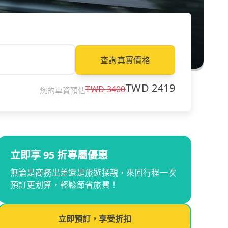
查詢真實價格
TWD
2419
TWD
3400
您的車資預估
立即享 95 折專屬優惠
無論是商務出差還是旅遊探親，來回行程一次
預訂更划算，輕鬆節省旅費！
立即預訂，享受折扣