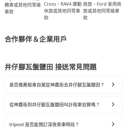
商旅、Ford 家用商
Cross、RAV4 運動
轎車或其他同等級
旅或其他同等級車
休旅或其他同等車
車款
款
款
合作夥伴＆企業用戶
井仔腳瓦盤鹽田 接送常見問題
是否推薦租車自駕從神農街去井仔腳瓦盤鹽田？
如果你有台灣駕照且對自己駕駛技術有信心，且需要絕
對的時間彈性，最重要的是你當天就要來回，那在台南
從神農街到井仔腳瓦盤鹽田叫計程車划算嗎？
路邊可隨租隨借的iRent應該是你最便宜選擇。註冊完
如選擇小黃直達，在台南可以透過app叫車的有55688台
iRent的app後，可以每小時$115~205承租小轎車，每
灣大車隊、Uber、Line Taxi、Yoxi等，如果在路邊攔不
公里再額外加收$3.2，從神農街到井仔腳瓦盤鹽田的花
tripool 是否能預訂深夜乘車時段？