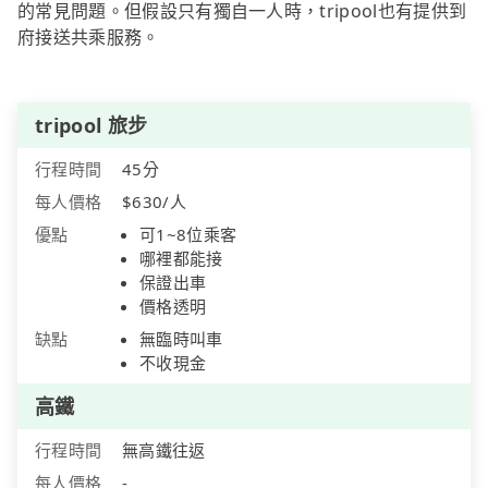
的常見問題。但假設只有獨自一人時，tripool也有提供到
府接送共乘服務。
tripool 旅步
行程時間
45分
每人價格
$630/人
優點
可1~8位乘客
哪裡都能接
保證出車
價格透明
缺點
無臨時叫車
不收現金
高鐵
行程時間
無高鐵往返
每人價格
-