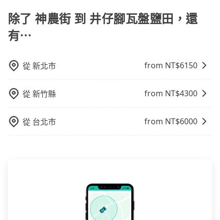
定的用車時間，每小時會加收1000元的費用；若超過預
策，讓您在規劃行程時能更無後顧之憂。無論您是要前
定的里程數，每10公里加收150元的費用。這些額外費
除了 神農街 到 井仔腳瓦盤鹽田，還
往市區還是郊區，我們都可以為您提供最佳的旅遊體
用可以在下車前付現給司機。
驗。所以，如果您正在尋找一家可靠的包車公司，
有⋯
tripool旅步絕對是您值得信任的不二選擇！
from NT$
6150
從
新北市
from NT$
4300
從
新竹縣
from NT$
6000
從
台北市