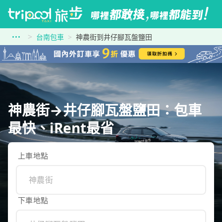
台南包車
神農街到井仔腳瓦盤鹽田
神農街→井仔腳瓦盤鹽田：包車
最快、iRent最省
上車地點
下車地點