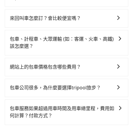
到車，也可考慮打電話至台南市中西區當地唯一的計程
費預估為$800~1,300（金額差異來自於平假日、車款差
可以的！tripool 旅步全年無休並提供深夜接送服務。
車行-一成計程汽車行等叫車看看。依照里程跳錶計算，
異、抵達目的地後多久原路返回），雖已將每小時40元
價格約為975~1,200元間。不過台南市僅有合法計程車
路邊停車費用預估進去，但額外的汽車保險與可能的罰
來回叫車怎麼訂？會比較便宜嗎？
約4,140輛，計程車密度為雙北的4.6%，也就是說要臨時
單都需自付。再者，和運的iRent只提供最基本的車型，
為了乘客未來可能的訂單修改或取消，每筆訂單只含一
叫到小黃的難度是台北或新北的20倍之多。再加上台南
如Toyota Yaris、Prius C、Vios這類乘坐體驗較差的車
趟車的資訊，所以如果需要來回叫車，請分兩筆訂單預
市有些計程車司機不按錶計費，約有17%會採現場議
包車、計程車、大眾運輸 (如：客運、火車、高鐵)
款，如果人數超過四位，更是沒有較大的七人座或九人
定。至於價格已經市場最優惠，並無特別針對來回車趟
價，建議最好先上網預約，以免當場被坑受騙。雖然神
該怎麼選？
座可供選擇，而且無人租車最令人詬病的就是車況，打
做額外折扣，但如果手上有優惠代碼，歡迎直接使用，
農街到井仔腳瓦盤鹽田的跳表小黃可能較為便宜，但仍
開車門才發現仍有上一組乘客遺留的垃圾或者撞凹的車
在選擇交通方式時，您可依下列建議的考慮因素做選
不限單程或來回。
有臨時攔不到車以及計程車司機不跳錶計費的風險，如
門仍未被修理，每一次租車都好像在開樂透一樣。另
擇： 預算：不同交通工具價格不同，可先確定您的預
網站上的包車價格包含哪些費用？
你們人數在五人以上，分坐兩台計程車就不太方便，反
外，偶爾也會遇到明明已經預約了時間但上一位用戶卻
算。計程車最貴，而大眾運輸通常較便宜。 行程：需多
而能事先預約且品質穩定的tripool，可能更適合你。
遲遲尚未歸還，又或者要還車時卻偏偏找不到停車位，
網站上的價格已包含基本車趟所有費用，即最高 300 萬
點停留的行程建議可選可客製化行程的包車，如果時間
對於急著用車或者要載其他乘客的人來說就有不小的風
乘客險、司機小費、營業稅等，不會再有其他額外的費
比較寬鬆且不介意耗時轉乘可選大眾運輸或較貴的計程
包車公司很多，為什麼要選擇tripool旅步？
險。最後，雖然路邊隨租隨還看似方便，但實際使用時
用產生。
車。 旅行人數：人數多時包車較方便舒適且每個人攤提
還是有其區域的限制，實際可停靠的地點與你的上下車
旅步提供多種車型，從轎車、休旅車到九人座，讓您可
下來的車資也比較便宜，人數少可搭乘大眾運輸或計程
地點仍有段距離，在遇到下雨天或者載行李時，就顯得
以依照您行程人數的需求進行選擇。此外，為確保您的
車。 時間：需在特定時間到達目的地可選包車或計程
包車服務如果超過用車時間及用車總里程，費用如
非常不便。
旅途安全無憂，我們的司機都是專業且可靠的職業駕
車，不趕時間即可選用大眾運輸。 便利性：需要便利性
何計算？付款方式？
駛。關於價格，旅步官網可一鍵即時查價，所示價格絕
和方便性可選包車和計程車，喜歡探險和體驗當地文化
旅步的包車服務可以根據您的需求安排用車，若超過預
無隱藏費用，且還提供優於其他業者更彈性的取消政
則可搭乘大眾運輸。