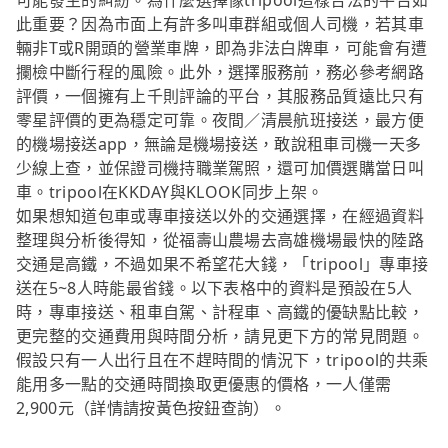
可能發生的糾紛。為什麼選擇像tripool這樣合法的平台如
此重要？因為市面上有許多叫車群組或個人司機，若其車
輛非T或R開頭的營業車牌，即為非法白牌車，可能會有遭
攔檢中斷行程的風險。此外，選擇服務前，務必參考網路
評價，一個擁有上千則評論的平台，其服務品質遠比只有
零星評價的更為穩定可靠。夜間／清晨航班接送，最方便
的機場接送app，無論是機場接送，敢說租車司機一天多
少線上查，並保證司機持職業駕照，還可加價選購當日叫
車。tripool在KKDAY與KLOOK同步上架。
如果想知道包車或專車接送以外的交通選擇，在經過資料
整理與分析後得知，從福壽山農場去高雄機場最快的陸路
交通是高鐵，不過如果不希望花大錢，「tripool」專車接
送在5~8人時能最省錢。以下表格中的資料是預設在5人
時，專車接送、租車自駕、計程車、高鐵的優缺點比較，
更完整的交通費用與時間分析，請見更下方的常見問題。
假設只有一人出行且在不趕時間的情況下，tripool的共乘
能用多一點的交通時間換取更優惠的價格，一人僅需
2,900元（詳情請按黃色按鈕查詢）。