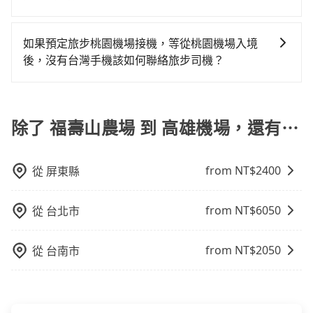
軌系統，這是一種快捷和經濟實惠的交通方式。 2. 公車/
可以聯繫銀行或信用卡公司的客服中心提供相關的協助
網預約，以免當場被坑受騙。綜合以上，無論在價格或
果你臨時需要一輛計程車，可能得等很久，或者根本等
有的，旅步有提供來回預定優惠。您可以在預定去程的
客運：公車或客運是到達機場的另一種經濟實惠的交通
和指引。
服務品質上，tripool都是你從福壽山農場到高雄機場的
不到任何空車出現。。縱使幸運攔到一輛小黃了，台中
同時，勾選「 預定來回，價錢更優惠」選項，系統會在
方式。 3. 計程車：計程車通常是到達機場的比較昂貴的
如果預定旅步桃園機場接機，等從桃園機場入境
最佳選擇。
市少部分小黃司機不按表收費，看乘客是外地人便漫天
您完成去程訂單的同時，寄送95折的優惠碼到您的信
選擇，但對於携帶大量行李或急需前往機場的乘客來
後，沒有台灣手機該如何聯絡旅步司機？
喊價或恣意繞路。但如果全程使用tripool並到府專車接
箱，您可再使用此優惠碼預定您的回程。
說，這可能是最方便的選擇。許多城市的計程車公司提
送，則每人平均花費約1,540元，費時3小時15分鐘。長
您可以先下載並註冊旅步的app並匯入您的訂單資訊，在
供從市中心或其他地區到機場的固定價格，可以預先知
距離移動確實搭乘高鐵可以比坐車快9分鐘，但卻要額外
抵達桃園機場出關後，可以使用機場提供的免費Wi-Fi上
道價格，避免爭議。 4. 預約機場接送：可以提前預訂服
支出約850元的交通費，所以對於不是這麼趕時間的人來
網，利用旅步app跟司機聯絡，且旅步的app支援外文翻
除了 福壽山農場 到 高雄機場，還有⋯
務，安排接送。價格會因路線而有所不同。 5. 高鐵：搭
說，預約tripool還是比較划算的。如果你是三人以下要
譯，讓您不用擔心語言不通的問題，還能讓您省下高額
乘高鐵是最快速的選擇，但並非每個縣市都有高鐵站，
乘車，也可參考tripool的拼車共乘服務，最多可再節省
的國際漫遊電話費。
且下高鐵後還需轉搭其他接駁方式抵達機場，對於入、
50%的交通費用。
from NT$
2400
從
屏東縣
出境需攜帶大量行李的旅客並不方便。價格也會因您出
發的縣市而有所不同。 總體而言，到機場的最佳交通方
式取決於您的預算、時間和行程安排。建議您提前了解
from NT$
6050
從
台北市
並根據自己的需要選擇最方便和經濟實惠的交通方式。
from NT$
2050
從
台南市