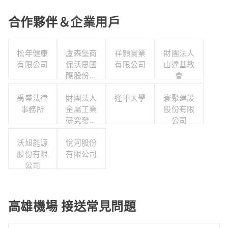
合作夥伴＆企業用戶
松年健康
盧森堡商
祥顥實業
財團法人
有限公司
保沃思國
有限公司
山達基教
際股份有
會
限公司
禹盛法律
財團法人
逢甲大學
寰聚建設
事務所
金屬工業
股份有限
研究發展
公司
中心
沃旭能源
悅河股份
股份有限
有限公司
公司
高雄機場 接送常見問題