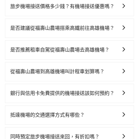
旅步機場接送價格多少錢？有機場接送優惠嗎？
旅步的機場接送價格是根據距離和車型有所不同，您可
以在旅步官網或APP上輸入起點和目的地來試算價格。
是否建議從福壽山農場搭乘高鐵前往高雄機場？
旅步提供透明的價格試算，沒有隱藏費用。此外，旅步
若要從福壽山農場搭高鐵前往高雄機場，高鐵省時、較
經常提供優惠活動，例如首次註冊送乘車金、來回預定
貴，且難叫計程車前往高鐵站！從最早06:25一直到
享95折等優惠。
是否推薦租車自駕從福壽山農場去高雄機場？
23:07，台中-左營一天最多有89班次高鐵可搭乘。假設
如果你考慮租車自駕，很不幸的，福壽山農場周圍應該
從福壽山農場 (台中市和平區) 前往最靠近的台中高鐵
沒有半間租車公司，如果不想額外花時間搭車前往鄰近
站，叫一輛計程車花費約1,800元、車程約70分鐘。抵達
從福壽山農場到高雄機場叫計程車划算嗎？
市區租車，也不想花6,550元叫計程車前往高雄機場，
高鐵站後，步行進站、現場購票並於月台排隊的時間約
如選擇小黃直達，在台中可以透過app叫車的有55688台
tripool直達專車就是你最佳選擇。
20分鐘，再乘坐45~68分鐘（平均57分）的高鐵從台中
灣大車隊、Uber、Line Taxi、Yoxi等。依照里程跳錶計
站前往左營高鐵站，每人票價790元，再用10分鐘出
銀行與信用卡免費提供的機場接送該如何預約？
算，價格約為6,550~9,800元間，但如改預約tripool可
站、等待車站前排班的計程車，搭上小黃後約花29分
不同的銀行和信用卡公司可能有不同的預約方式，建議
省高達$3,900。請注意，由於福壽山農場位於偏遠地
鐘、車費500元後，抵達高雄機場 (高雄市小港區) 的目
您可與您的銀行或信用卡公司確認是否提供機場接送服
區，計程車並不會在街上巡迴。你幾乎不可能直接攔到
抵達機場的交通選擇方式有哪些？
的地。全程加上轉車時間共3小時6分鐘，假設5位同行，
務，並根據各家信用公司要求的預定流程完成預定，完
車。當地的計程車通常只接受電話預約，臨時叫車可能
高鐵加轉乘之平均每人花費為1,710元，而且福壽山農場
所有到機場的交通方式因地區和交通狀況而異，以下列
成預訂後，系統通常會自動發送確認郵件或簡訊，請妥
會需要等待相當長的時間。再加上台中市有些計程車司
位在郊區/鄉村地區，計程車本來就很有限。和大城市不
舉一些常見的選擇： 1. 捷運：如果機場附近有捷運或輕
善保存相關資訊。若有任何疑問或需要進一步協助，亦
機不按錶計費，約有27%會採現場議價，建議最好先上
同時預定旅步機場接送來回，有折扣嗎？
同，鄉下的司機並不會主動開車四處尋找乘客。所以如