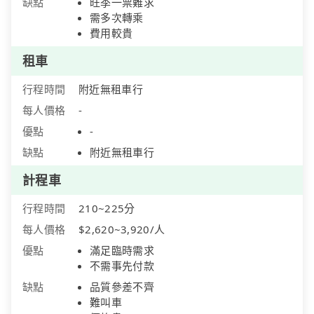
缺點
旺季一票難求
需多次轉乘
費用較貴
租車
行程時間
附近無租車行
每人價格
-
優點
-
缺點
附近無租車行
計程車
行程時間
210~225分
每人價格
$2,620~3,920/人
優點
滿足臨時需求
不需事先付款
缺點
品質參差不齊
難叫車