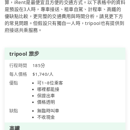
算，iRent是最便宜且方便的交通方式。以下表格中的資料
是預設在3人時，專車接送、租車自駕、計程車、高鐵的
優缺點比較，更完整的交通費用與時間分析，請見更下方
的常見問題。但假設只有獨自一人時，tripool也有提供到
府接送共乘服務。
tripool 旅步
行程時間
185分
每人價格
$1,740/人
優點
可1~8位乘客
哪裡都能接
保證出車
價格透明
缺點
無臨時叫車
不收現金
高鐵