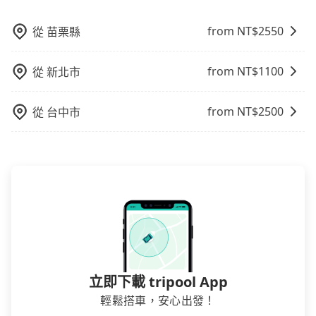
童的安全，依道路交通安全規則規定，四歲以下的孩童
必須乘坐兒童座椅。 3) 搭乘寵物友善專車卻沒有裝籠。
from NT$
2550
從
苗栗縣
避免影響行車安全，請您務將寵物置入提籠或提袋內。
from NT$
1100
從
新北市
from NT$
2500
從
台中市
立即下載 tripool App
輕鬆搭車，安心出發！