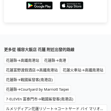
更多從 福容大飯店 花蓮 附近出發的路線
花蓮縣→高鐵南港站
花蓮縣→南港
花蓮富野渡假酒店→高鐵南港站
花蓮火車站→高鐵南港站
花蓮縣→戰國鯊發客(南港店)
花蓮縣→Courtyard by Marriott Taipei
7-ELEVEn 富泰門市→戰國鯊發客(南港店)
ルメリディアン花蓮リゾート→コートヤード バイ マリオット 台北(Courtyard by Marriott Taipei)