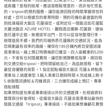
時段攔到計程車，而在飯店門口焦急不已，深怕錯過火車
或高鐵？旅程的結尾，應該是輕鬆愜意的，而非匆忙慌亂
的。tripool的預約服務，讓您能將回程的時間掌握得恰到
好處。您可以根據您的車票時間，預約司機在最適當的時
刻抵達福容大飯店 花蓮接您，或附近任一間飯店如花蓮藍
天麗池飯店 AZURE HOTEL、麗翔酒店連鎖-花蓮館、捷絲
旅花蓮中正館。無需提早出門，您可以從容地整理行李、
辦理退房手續。我們的司機熟悉花蓮縣的交通狀況，能為
您規劃最有效率的路線，確保在185分鐘內將您安穩送達
南港車站。線上預訂時價格即已確定，四人座轎車約5200
元，不會有任何隱藏費用，讓您對預算瞭若指掌。將回程
的交通交給tripool，把時間留給自己，為這趟旅程，留下
最從容優雅的背影。1.指定起點福容大飯店 花蓮＆終點南
港車站 2.挑選車型 3.輸入乘車日期與時間 4.完成線上刷卡
5.收取簡訊通知＆司機資訊｜三分鐘完成線上預訂，專車
搭船接駁
如果想知道包車或專車接送以外的交通選擇，在經過資料
整理與分析後得知，從福容大飯店 花蓮去南港車站最快的
陸路交通是「tripool」專車接送，不過如果想兼顧花費預