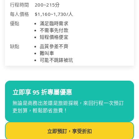
行程時間
200~215分
每人價格
$1,160~1,730/人
優點
滿足臨時需求
不需事先付款
短程價格便宜
缺點
品質參差不齊
難叫車
可能不跳錶被坑
立即享 95 折專屬優惠
無論是商務出差還是旅遊探親，來回行程一次預訂
更划算，輕鬆節省旅費！
立即預訂，享受折扣