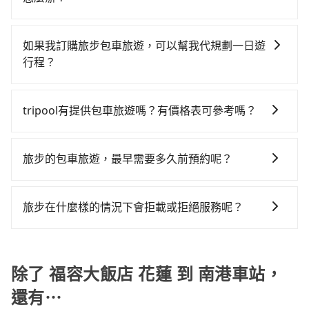
何理賠，如果又遇到心術不正的司機，其犯罪行為可能
到小黃的難度是台北或新北的200倍之多。再加上花蓮縣
付。再者，和運的iRent只提供最基本的車型，如Toyota
只要完成預約並付款完成，訂單就成立，tripool也保證
都無法監控或追查。最好別為了省小錢而冒上不必要的
有些計程車司機不按錶計費，約有32%會採現場議價，
Yaris、Prius C、Vios這類乘坐體驗較差的車款，如果人
派車。在出發前一天晚上八點時，會透過電子郵件與簡
風險。而tripool雇用的司機、使用的車輛以及配合的車
建議最好先上網預約，以免當場被坑受騙。雖然福容大
如果我訂購旅步包車旅遊，可以幫我代規劃一日遊
數超過四位，更是沒有較大的七人座或九人座可供選
訊提供司機的姓名、電話、車牌、車型等資訊，如在約
行，一定符合台灣法律規定，除了司機擁有合法的職業
飯店 花蓮到南港車站的跳表小黃可能較為便宜，但當你
行程？
擇，而且無人租車最令人詬病的就是車況，打開車門才
定好的時間與上車地點沒有看到司機，可主動電話聯
駕駛執照以及良民證外，車輛一定投保最高300萬乘客
們人數超過四位時，叫兩輛計程車的費用就貴了，如選
發現仍有上一組乘客遺留的垃圾或者撞凹的車門仍未被
抱歉！目前旅步的包車服務只能提供交通接送服務，暫
繫，可能原本約定的地點不適合暫停而改停靠在附近的
險。最好辨別叫的車是否合法，就看車牌的開頭，只要
擇tripool的九人座，可用約9.5折預約一台專車服務。
修理，每一次租車都好像在開樂透一樣。另外，偶爾也
時還沒有規劃行程的服務。
位置。但如果遇到車輛故障或者前一趟車嚴重耽誤，
不是R或T開頭的車，就一定是違法。
tripool有提供包車旅遊嗎？有價格表可參考嗎？
會遇到明明已經預約了時間但上一位用戶卻遲遲尚未歸
tripool會盡快改派以減少乘客等待的時間。
還，又或者要還車時卻偏偏找不到停車位，對於急著用
tripool提供全台各地包括南港車站與福容大飯店 花蓮的
車或者要載其他乘客的人來說就有不小的風險。最後，
包車旅遊，從單純的單趟接送到算時間的計時包車都
旅步的包車旅遊，最早需要多久前預約呢？
雖然路邊隨租隨還看似方便，但實際使用時還是有其區
有，可彈性選擇2~12小時的服務，滿足家族出遊、朋友
域的限制，實際可停靠的地點與你的上下車地點仍有段
當您的行程確定後，建議盡早預訂包車服務，因為旅步
聚會、婚喪喜慶等不同的需求。價格透明、無隱藏費
距離，在遇到下雨天或者載行李時，就顯得非常不便。
提供早鳥優惠，您越早預訂就能享有更優惠的價格。所
用，網站試算即真實價格，免去來回電話確認。一天包
旅步在什麼樣的情況下會拒載或拒絕服務呢？
以不妨趁早訂購，享受更划算的價格。
車的價格可能跟其他車隊相差無幾，但是如果只需要短
當您使用 tripool 旅步乘車日期當天，若發生以下 3 項
時數或者單程專車服務者，敢大聲說我們價格絕對最划
原因，司機有權拒絕服務： 1) 當日搭車人數或行李超過
算。網站上可直接挑選小轎車、休旅車、或九人座箱型
訂購時填寫的數量。請務必確實填寫當日實際攜帶的行
除了 福容大飯店 花蓮 到 南港車站，
車，如需10人以上巴士，請來信洽詢。
李及乘坐的總人數，包含成人及兒童／嬰幼兒。 2) 孩童
還有⋯
同行，卻無自備或加購兒童座椅。提醒您，為了保護孩