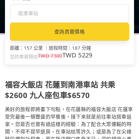
查詢真實價格
距離
：
157 公里
｜
旅程時間
：
187 分鐘
TWD
5229
TWD
7300
您的車資預估
福容大飯店 花蓮到南港車站 共乘
$2600 九人座包車$6570
美好的旅程即將畫下句點，在花蓮縣的福容大飯店 花蓮享
受完最後一頓豐盛的早餐後，接下來就是前往車站搭車返
家。您是否也曾有過這樣的經驗：為了配合大眾運輸的時
間，不得不提早退房，在車站枯等許久；或是為了在尖峰