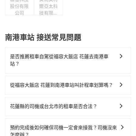
股份有限
爾亞太科
公司
技有限公
司
南港車站 接送常見問題
是否推薦租車自駕從福容大飯店 花蓮去南港車
站？
如果你有台灣駕照且對自己駕駛技術有信心，且在車上
時不需要閉目養神（因為要自己開車），最重要的是你
從福容大飯店 花蓮到南港車站叫計程車划算嗎？
當天就要來回，那在花蓮路邊可隨租隨借的iRent應該是
如選擇小黃直達，在花蓮可以透過app叫車的有55688台
你最便宜選擇。註冊完iRent的app後，可以每小時
灣大車隊，如果在路邊攔不到車，也可考慮打電話至福
$115~205承租小轎車，每公里再額外加收$3.2，從福容
花蓮縣的司機或台北市的租車是否合法？
容大飯店 花蓮附近的計程車隊，如仟合計程車、統一計
大飯店 花蓮到南港車站的花費預估為$2,400~3,150（金
許多的Line群組或Facebook社團裡，有很多低價的白牌
程車、國聲計程車等叫車看看。依照里程跳錶計算，價
額差異來自於平假日、車款差異、抵達目的地後多久原
車、私家車或野雞車在招攬生意，這不僅是違法可能被
格約為3,490~5,200元間。不過花蓮縣僅有合法計程車約
路返回），雖已將eTag和可能的每小時40元路邊停車費
預約完成後如何確保司機一定會來接我？司機沒來
警察臨檢並趕下車，出意外後保險公司更是不會提供任
1,010輛，計程車密度為雙北的0.5%，也就是說要臨時叫
用預估進去，但額外的汽車保險與可能的罰單都需自
怎麼辦？