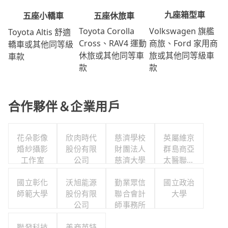
九座箱型車
五座休旅車
五座小轎車
Volkswagen 旗艦
Toyota Corolla
Toyota Altis 舒適
商旅、Ford 家用商
Cross、RAV4 運動
轎車或其他同等級
旅或其他同等級車
休旅或其他同等車
車款
款
款
合作夥伴＆企業用戶
花朵影像
欣肉時代
慈濟學校
英屬維京
婚紗攝影
股份有限
財團法人
群島商亞
工作室
公司
慈濟大學
太醫聯股
份有限公
國立彰化
沃旭能源
勤業眾信
司台灣分
國立政治
師範大學
股份有限
聯合會計
公司
大學
公司
師事務所
聯發科技
美商英特