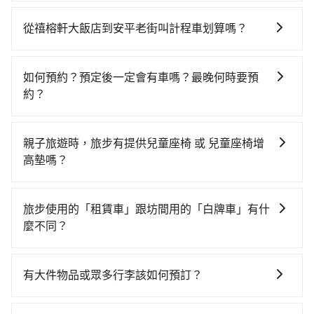
如果你有台灣駕照且對自己駕駛技術有信心，且需要絕
對的時間彈性，最重要的是你當天就要來回，那在台南
從禧榕軒大飯店到安平老街叫計程車划算嗎？
路邊可隨租隨借的iRent應該是你最便宜選擇。註冊完
如選擇小黃直達，在台南可以透過app叫車的有55688台
iRent的app後，可以每小時$115~205承租小轎車，每
灣大車隊、Uber、Line Taxi、Yoxi等，如果在路邊攔不
公里再額外加收$3.2，從禧榕軒大飯店到安平老街的花
如何預約？預定後一定會有車嗎？最晚何時要預
到車，也可考慮打電話至禧榕軒大飯店附近的計程車
費預估為$300~750（金額差異來自於平假日、車款差
約？
隊，如有限責任台南市全聯計程車、成功衛星計程車、
異、抵達目的地後多久原路返回），雖已將每小時40元
如要預約從禧榕軒大飯店前往安平老街的專車接送服
帝一無線等叫車看看。依照里程跳錶計算，價格約為
路邊停車費用預估進去，但額外的汽車保險與可能的罰
務，可直接線上輸入上下車地點或地址，三秒內即可查
155~190元間。不過台南市僅有合法計程車約4,140輛，
單都需自付。再者，和運的iRent只提供最基本的車型，
親子旅遊時，旅步有提供兒童座椅 或 兒童座椅增
到真實價格，照著步驟填寫完乘客資料與線上刷卡，訂
計程車密度為雙北的4.6%，也就是說要臨時叫到小黃的
如Toyota Yaris、Prius C、Vios這類乘坐體驗較差的車
高墊嗎？
單即成立。在拿到訂單編號後，隨即會在手機上收到簡
難度是台北或新北的20倍之多。再加上台南市有些計程
款，如果人數超過四位，更是沒有較大的七人座或九人
是的，我們提供兒童安全座椅。一台車至多提供一個兒
訊以及電子郵件確認信，如此就完成預約了，而司機與
車司機不按錶計費，約有17%會採現場議價，建議最好
座可供選擇，而且無人租車最令人詬病的就是車況，打
童座椅。每趟每個租金 NT$300。您可以在預定服務時
車輛的詳細資料，將於乘車前一晚八點透過SMS和
先上網預約，以免當場被坑受騙。雖然禧榕軒大飯店到
旅步使用的「租賃車」跟坊間用的「白牌車」有什
開車門才發現仍有上一組乘客遺留的垃圾或者撞凹的車
填寫您的需求。
EMAIL提供。一旦付款完畢，tripool保證出車。一般建
安平老街的跳表小黃可能較為便宜，但仍有臨時攔不到
麼不同？
門仍未被修理，每一次租車都好像在開樂透一樣。另
議出發前一天中午以前完成預約，越早下訂價格越低
車以及計程車司機不跳錶計費的風險，如你們人數在五
外，偶爾也會遇到明明已經預約了時間但上一位用戶卻
旅步所使用的是符合政府法規的租賃車，車牌以白底黑
價，如臨時需要，前一天傍晚五點前仍會收單，最遲如
人以上，分坐兩台計程車就不太方便，反而能事先預約
遲遲尚未歸還，又或者要還車時卻偏偏找不到停車位，
字的「R」開頭，受車隊嚴格管理及審核後才可入隊，成
當天下午過後乘車，四小時前仍能預約。
有大件物品或眾多行李該如何預訂？
且品質穩定的tripool，可能更適合你。
對於急著用車或者要載其他乘客的人來說就有不小的風
為旅步貴賓服務用車。與一些私家車充當營業用車違法
險。最後，雖然路邊隨租隨還看似方便，但實際使用時
一般情況，九人座最多可以乘坐八位乘客以及置放六件
接載的「白牌車」不同。旅步所使用的車輛合法且符合
還是有其區域的限制，實際可停靠的地點與你的上下車