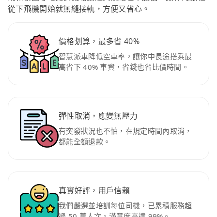
從下飛機開始就無縫接軌，方便又省心。
價格划算，最多省 40%
智慧派車降低空車率，讓你中長途搭乘最
高省下 40% 車資，省錢也省比價時間。
彈性取消，應變無壓力
有突發狀況也不怕，在規定時間內取消，
都能全額退款。
真實好評，用戶信賴
我們嚴選並培訓每位司機，已累積服務超
過 50 萬人次，滿意度高達 99%。