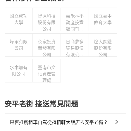
國立成功
智原科技
嘉禾林不
國立臺中
大學
股份有限
動産投資
教育大學
公司
顧問有限
公司
燁承有限
永家投資
日商夢多
煌大鋼鐵
公司
開發有限
貿易股份
股份有限
公司
有限公司
公司
台灣分公
水木加有
臺南市文
司
限公司
化資產管
理處
安平老街 接送常見問題
是否推薦租車自駕從禧榕軒大飯店去安平老街？