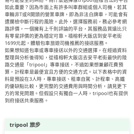
易可能發生的糾紛。為什麼選擇像tripool這樣合法的平台
如此重要？因為市面上有許多叫車群組或個人司機，若其
車輛非T或R開頭的營業車牌，即為非法白牌車，可能會有
遭攔檢中斷行程的風險。此外，選擇服務前，務必參考網
路評價，一個擁有上千則評論的平台，其服務品質遠比只
有零星評價的更為穩定可靠。禧榕軒大飯店到安平老街
1699元起，體驗包車旅遊司機推薦的接送服務。
如果想知道包車或專車接送以外的交通選擇，在經過資料
整理與分析後得知，從禧榕軒大飯店去安平老街最快的陸
路交通是「tripool」專車接送，不過如果想兼顧花費預
算，計程車是最便宜且方便的交通方式。以下表格中的資
料是預設在3人時，專車接送、租車自駕、計程車、高鐵
的優缺點比較，更完整的交通費用與時間分析，請見更下
方的常見問題。但假設只有獨自一人時，tripool也有提供
到府接送共乘服務。
tripool 旅步