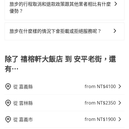
30吋的行李箱，但如有大件行李、衝浪板、樂器、廣告
相關法規。
旅步的行程取消和退款政策跟其他業者相比有什麼
地點仍有段距離，在遇到下雨天或者載行李時，就顯得
看板、床墊、折疊單車、家電等，在乘客人數不多的情
優勢？
非常不便。
況下，可以將後座倒放來騰出置物空間。基本上只要不
當您需要取消旅行行程時，旅步提供比其他業者更具彈
遮住司機視線、不會破壞車體、不影響行車安全，會讓
性的取消政策，以給予乘客更多的保障和方便。只需在
乘客盡量塞、盡量放。在預定前，建議先丈量好尺寸，
旅步在什麼樣的情況下會拒載或拒絕服務呢？
用車前一天的凌晨六點前完成取消訂單作業，旅步就承
並事先透過官網的線上客服洽詢，確認沒問題再下訂。
當您使用 tripool 旅步乘車日期當天，若發生以下 3 項
諾會無條件全額退款，讓乘客感到安心之餘，降低風險
原因，司機有權拒絕服務： 1) 當日搭車人數或行李超過
的同時也確保乘客的權益。
訂購時填寫的數量。請務必確實填寫當日實際攜帶的行
除了 禧榕軒大飯店 到 安平老街，還
李及乘坐的總人數，包含成人及兒童／嬰幼兒。 2) 孩童
有⋯
同行，卻無自備或加購兒童座椅。提醒您，為了保護孩
童的安全，依道路交通安全規則規定，四歲以下的孩童
必須乘坐兒童座椅。 3) 搭乘寵物友善專車卻沒有裝籠。
from NT$
4100
從
嘉義縣
避免影響行車安全，請您務將寵物置入提籠或提袋內。
from NT$
2350
從
雲林縣
from NT$
1900
從
嘉義市