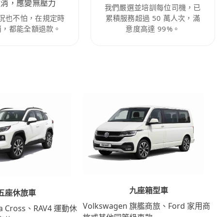
取消，應變無壓力
我們嚴選並培訓每位司機，已
況也不怕，在規定時
累積服務超過 50 萬人次，滿
消，都能全額退款。
意度高達 99%。
九座箱型車
五座休旅車
Volkswagen 旗艦商旅、Ford 家用商
lla Cross、RAV4 運動休