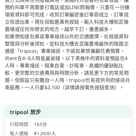
費方式與無任何隱藏費用，是國內外旅客的包車首選，讓
預約叫車不再需要打電話或加LINE問報價，只要花一分鐘
填寫資料即可完成，收到訂單編號後訂單即成立，訂單成
立保證出車。現在就點選黃色按鈕，輸入科技大樓和武陵
農場或任何你想去的地方，越早下訂，優惠越多。
如果想知道包車或專車接送以外的交通選擇，在經過資料
整理與分析後得知，從科技大樓去武陵農場最快的陸路交
通是「tripool」專車接送，不過如果想兼顧花費預算，
iRent在4~8人時能最省錢。以下表格中的資料是預設在4
人時，專車接送、租車自駕、計程車、高鐵的優缺點比
較，更完整的交通費用與時間分析，請見更下方的常見問
題。但假設只有獨自一人時，tripool也有提供到府接送共
乘服務，一人只要$2,100（詳情請按黃色按鈕查詢）。
tripool 旅步
行程時間
165分
每人價格
$1,050/人