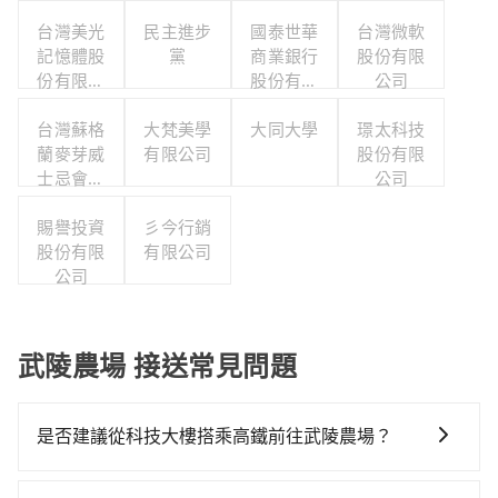
台灣美光
民主進步
國泰世華
台灣微軟
記憶體股
黨
商業銀行
股份有限
份有限公
股份有限
公司
司
公司
台灣蘇格
大梵美學
大同大學
璟太科技
蘭麥芽威
有限公司
股份有限
士忌會所
公司
股份有限
賜譽投資
公司
彡今行銷
股份有限
有限公司
公司
武陵農場 接送常見問題
是否建議從科技大樓搭乘高鐵前往武陵農場？
若要從科技大樓搭高鐵前往武陵農場，高鐵較貴、費