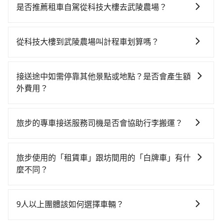
時！從最早06:26一直到23:00，台北-台中一天最多有
是否推薦租車自駕從科技大樓去武陵農場？
102班次高鐵可搭乘。假設從科技大樓 (台北市大安區)
如果你有台灣駕照且對自己駕駛技術有信心，且在車上
前往最靠近的台北高鐵站，叫一輛計程車花費約200元、
時不需要閉目養神（因為要自己開車），最重要的是你
車程約16分鐘。抵達高鐵站後，步行進站、現場購票並
從科技大樓到武陵農場叫計程車划算嗎？
當天就要來回，那在台北路邊可隨租隨借的iRent應該是
於月台排隊的時間約25分鐘，再乘坐47~66分鐘（平均
如選擇小黃直達，在台北可以透過app叫車的有55688台
你最便宜選擇。註冊完iRent的app後，可以每小時
57分）的高鐵從台北站前往台中高鐵站，每人票價700
灣大車隊、Uber、Line Taxi、Yoxi等，如果在路邊攔不
$115~205承租小轎車，每公里再額外加收$3.2，從科技
元，再用10分鐘出站、等待車站前排班的計程車，搭上
接送途中如需停靠其他景點或地點？是否會產生額
到車，也可考慮打電話至附近的計程車隊，如建國計程
大樓到武陵農場的花費預估為$2,550~3,250（金額差異
小黃後約花70分鐘、車費1,800元後，抵達武陵農場 (台
外費用？
車、鑫明交通、吉利計程車等叫車看看。依照里程跳錶
來自於平假日、車款差異、抵達目的地後多久原路返
中市和平區) 的目的地。全程加上轉車時間共2小時58分
當您預約旅步的「單程專車」，如果需要在途中加點停
計算，價格約為4,715~5,700元間，但如改預約tripool
回），雖已將eTag和可能的每小時40元路邊停車費用預
鐘，假設4位同行，高鐵加轉乘之平均每人花費為1,200
靠，您可以參考我們的「加點服務」，每個點距離在 5
可省高達$1,500。關於交通需要特別注意：像武陵農場
估進去，但額外的汽車保險與可能的罰單都需自付。再
旅步的專車接送服務司機是否會協助行李搬運？
元。但如果全程使用tripool並到府專車接送，則每人平
公里內，需額外支付 200 元，且每個點最多停留 5 分
這樣的偏遠地區，計程車不會在路上巡迴找客人。它們
者，和運的iRent只提供最基本的車型，如Toyota
均花費約1,050元，費時2小時43分鐘。選擇搭乘高鐵而
是的，旅步的司機會協助乘客搬運行李，讓您無需擔心
鐘。加點費用可以在乘車當天下車前給司機現付。如果
通常只在特定地點等候，或者必須透過叫車平台或電話
Yaris、Prius C、Vios這類乘坐體驗較差的車款，如果人
不預約包車，不僅每人至少額外負擔150元車資，而且更
行李搬運的問題，享受更輕鬆的旅程。
您選擇「計時包車」，中途需要加點停靠，則不需要額
叫車，這代表你需要事先預約，並且要做好等待較久的
旅步使用的「租賃車」跟坊間用的「白牌車」有什
數超過四位，更是沒有較大的七人座或九人座可供選
會額外浪費15分鐘在轉乘與等車上，現在還不馬上來預
外支付費用。
心理準備。綜合以上，無論在價格或服務品質上，
麼不同？
擇，而且無人租車最令人詬病的就是車況，打開車門才
約tripool！如果你是三人以下要乘車，也可參考tripool
tripool都是你從科技大樓到武陵農場的最佳選擇。
發現仍有上一組乘客遺留的垃圾或者撞凹的車門仍未被
的拼車共乘服務，最多可再節省50%的交通費用。
旅步所使用的是符合政府法規的租賃車，車牌以白底黑
修理，每一次租車都好像在開樂透一樣。另外，偶爾也
字的「R」開頭，受車隊嚴格管理及審核後才可入隊，成
9人以上團體該如何選擇車輛？
會遇到明明已經預約了時間但上一位用戶卻遲遲尚未歸
為旅步貴賓服務用車。與一些私家車充當營業用車違法
還，又或者要還車時卻偏偏找不到停車位，對於急著用