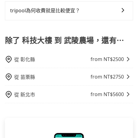
在Line群組或Facebook社團裡，有司機標榜能提供乘坐
接載的「白牌車」不同。旅步所使用的車輛合法且符合
車或者要載其他乘客的人來說就有不小的風險。最後，
9人以上之廂型車，其實屬違法。在現行法律下，營業小
相關法規。
tripool為何收費就是比較便宜？
雖然路邊隨租隨還看似方便，但實際使用時還是有其區
客車最多座位數量就是9人，如扣掉司機就只能乘坐8位
域的限制，實際可停靠的地點與你的上下車地點仍有段
對於平常就有在使用長程專車接送服務的乘客來說，第
乘客，如果要10人以上就是營業大客車的範疇，也就是
距離，在遇到下雨天或者載行李時，就顯得非常不便。
一次使用tripool的會擔心價格比市價便宜不少，是不是
中型巴士或大型遊覽車。非法改裝的車輛，不僅與車輛
因為司機素質比較差、車上會有煙味、或者車齡過大，
除了 科技大樓 到 武陵農場，還有⋯
行照不符，連司機的駕照都會不符。在路上被警察盤查
但事實恰恰相反。tripool不僅有嚴密的篩選機制，定期
請下車終止行程事小，如果發生意外，保險公司可不予
淘汰顧客評分較低的司機，且車輛均要求5年內新車，司
賠償就事大了。千萬別為了省小錢而把朋友親人的安全
from NT$
2500
從
彰化縣
機也絕對不會在車內吸煙，於新冠肺炎期間也絕對全程
給賭上。通常人數沒有超過10位，建議預約一台九人座
配戴口罩。tripool之所以能將價格壓在市價7~8折的主
與一台小轎車比較划算，如人數超過12位就一定是叫一
因來自於自行研發的AI車輛調度演算法，能有效降低空
台中巴比較方便。但也有例外，比方說有些山區或路段
from NT$
2750
從
苗栗縣
車率，也就是提高俗稱「回頭車」的比例。這不僅體現
是禁止大客車通行的，建議在預定時最好先與車行或平
在成本的控制，更是在傳統旺季（年假、端午、中秋、
台確認。
from NT$
5600
從
新北市
雙十等）能用更少的司機來服務更多的旅客，意味著使
用到不熟悉的司機或者轉單給其他車行的情況比同行更
低，如此便反應在服務品質的控管會更佳。但tripool網
站上的價格是動態的，一般來說越早預訂價格越優，且
保證前一天中午以前均可全額取消退費，如已經決定好
要從科技大樓去武陵農場，請儘早下訂以把握最划算的