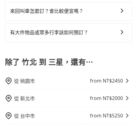
可以的！tripool 旅步全年無休並提供深夜接送服務。
何理賠，如果又遇到心術不正的司機，其犯罪行為可能
路返回，三星的計程車更難叫，，建議事先做好規劃。
最令人詬病的就是車況，打開車門才發現仍有上一組乘
包車，不僅每人至少額外負擔50元車資，而且更會額外
都無法監控或追查。最好別為了省小錢而冒上不必要的
來回叫車怎麼訂？會比較便宜嗎？
綜合以上，無論在價格或服務品質上，tripool都是你從
客遺留的垃圾或者撞凹的車門仍未被修理，每一次租車
浪費時間在轉乘與等車上，現在還不馬上來預約
風險。而tripool雇用的司機、使用的車輛以及配合的車
竹北到三星的最佳選擇。
都好像在開樂透一樣。另外，偶爾也會遇到明明已經預
tripool！如果你僅有兩位乘車，也可參考tripool的拼車
為了乘客未來可能的訂單修改或取消，每筆訂單只含一
行，一定符合台灣法律規定，除了司機擁有合法的職業
約了時間但上一位用戶卻遲遲尚未歸還，又或者要還車
共乘服務，最多可再節省50%的交通費用。
趟車的資訊，所以如果需要來回叫車，請分兩筆訂單預
駕駛執照以及良民證外，車輛一定投保最高300萬乘客
有大件物品或眾多行李該如何預訂？
時卻偏偏找不到停車位，對於急著用車或者要載其他乘
定。至於價格已經市場最優惠，並無特別針對來回車趟
險。最好辨別叫的車是否合法，就看車牌的開頭，只要
客的人來說就有不小的風險。最後，雖然路邊隨租隨還
一般情況，九人座最多可以乘坐八位乘客以及置放六件
做額外折扣，但如果手上有優惠代碼，歡迎直接使用，
不是R或T開頭的車，就一定是違法。
看似方便，但實際使用時還是有其區域的限制，實際可
30吋的行李箱，但如有大件行李、衝浪板、樂器、廣告
不限單程或來回。
停靠的地點與你的上下車地點仍有段距離，在遇到下雨
看板、床墊、折疊單車、家電等，在乘客人數不多的情
除了 竹北 到 三星，還有⋯
天或者載行李時，就顯得非常不便。
況下，可以將後座倒放來騰出置物空間。基本上只要不
遮住司機視線、不會破壞車體、不影響行車安全，會讓
from NT$
2450
從
桃園市
乘客盡量塞、盡量放。在預定前，建議先丈量好尺寸，
並事先透過官網的線上客服洽詢，確認沒問題再下訂。
from NT$
2000
從
新北市
from NT$
5250
從
台中市