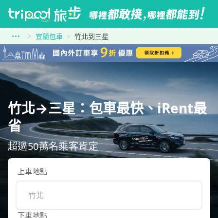
宜蘭包車
竹北到三星
竹北→三星：包車最快、iRent最
省
超過50萬名乘客肯定
上車地點
下車地點