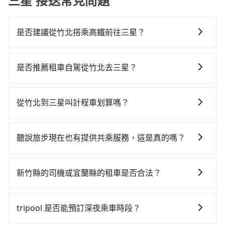
三星 接送常見問題
是否建議從竹北搭乘高鐵前往三星？
若要從竹北搭高鐵前往三星，高鐵較貴、費時，且難叫
計程車前往高鐵站！從最早06:36一直到23:12，新竹-南
是否推薦租車自駕從竹北去三星？
港一天最多有62班次高鐵可搭乘。假設從新竹縣竹北市
如果你有台灣駕照且對自己駕駛技術有信心，且在車上
步行或搭乘公車前往新竹高鐵站，接著在站內購買高鐵
時不需要閉目養神（因為要自己開車），最重要的是你
票、通過閘口、並在月台上等待列車的到來，大概又過
從竹北到三星叫計程車划算嗎？
當天就要來回，那在新竹路邊可隨租隨借的iRent應該是
了15分鐘，再乘坐42~48分鐘（平均45分）的高鐵從新
如選擇小黃直達，在新竹可以透過app叫車的有55688台
你最便宜選擇。註冊完iRent的app後，可以每小時
竹站前往南港高鐵站，每人票價330元，再用10分鐘出
灣大車隊、Uber、Line Taxi、Yoxi等，如果在路邊攔不
$115~205承租小轎車，每公里再額外加收$3.2，從竹北
站、等待車站前排班的計程車，搭上小黃後約花85分
聽說旅步現在也有提供共乘服務，這是真的嗎？
到車，也可考慮打電話至竹北附近的計程車隊，如銓順
到三星的花費預估為$2,250~2,900（金額差異來自於平
鐘、車費2,100元後，抵達宜蘭縣三星鄉的目的地。全程
是的！除了原有的專車接送外，旅步在2024年更上架了
交通、第一計程車、竹北-Ap車隊等叫車看看。依照里程
假日、車款差異、抵達目的地後多久原路返回），雖已
加上轉車時間共2小時35分鐘，假設3位同行，高鐵加轉
保證出車的共乘服務，不用再擔心人少不成團問題，還
跳錶計算，價格約為3,820~4,600元間，但如改預約
將eTag和可能的每小時40元路邊停車費用預估進去，但
新竹縣的司機或宜蘭縣的租車是否合法？
乘之平均每人花費為1,030元。不過新竹縣領有合法執照
能到府接送，機場、通勤共乘、大型活動接送都適合！
tripool可省高達$1,700。但如果你無法提前預約，或偏
額外的汽車保險與可能的罰單都需自付。再者，和運的
的計程車僅有700多輛，計程車的密度為雙北的1.3%，
許多的Line群組或Facebook社團裡，有很多低價的白牌
好臨時叫車，那要注意新竹縣僅有合法計程車約730輛，
iRent只提供最基本的車型，如Toyota Yaris、Prius C、
換句話說，臨時要叫小黃的難度是雙北大城市的80倍。
車、私家車或野雞車在招攬生意，這不僅是違法可能被
計程車密度為雙北的1.3%，也就是說要臨時叫到小黃的
tripool 是否能預訂深夜乘車時段？
Vios這類乘坐體驗較差的車款，如果人數超過四位，更
但如果全程使用tripool並到府專車接送，則每人平均花
警察臨檢並趕下車，出意外後保險公司更是不會提供任
難度是台北或新北的80倍之多。如果當天或隔天也要原
是沒有較大的七人座或九人座可供選擇，而且無人租車
費約980元，費時2小時32分鐘。選擇搭乘高鐵而不預約