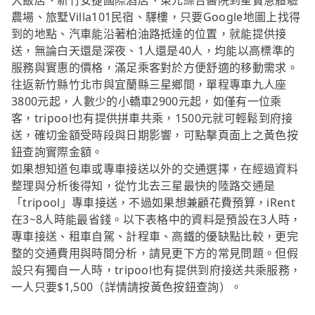
大飯店、新竹安捷國際酒店、東元綜合醫院到星寶蔥體驗
農場、旅墅Villa101民宿、驛樓，只要Google地圖上找得
到的地點、汽車能沿著柏油路抵達的位置，就能提供接
送，無論白天還是深夜、1人還是40人，均能以高標準的
服務與實惠的價格，滿足乘客對於方便舒適的移動需求。
往返新竹縣竹北市與宜蘭縣三星鄉間，單程專車九人座
3800元起，人數少的小轎車2900元起，如僅有一位乘
客，tripool也有提供拼車共乘，1500元就可輕鬆到府接
送，確切金額受時段與日期影響，可點擊頁面上之黃色按
鈕查詢實際金額。
如果想知道包車或專車接送以外的交通選擇，在經過資料
整理與分析後得知，從竹北去三星最快的陸路交通是
「tripool」專車接送，不過如果想兼顧花費預算，iRent
在3~8人時能最省錢。以下表格中的資料是預設在3人時，
專車接送、租車自駕、計程車、高鐵的優缺點比較，更完
整的交通費用與時間分析，請見更下方的常見問題。但假
設只有獨自一人時，tripool也有提供到府接送共乘服務，
一人只要$1,500（詳情請按黃色按鈕查詢）。