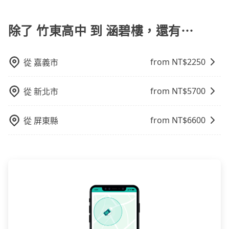
抱歉！一旦訂單成立後，付款方式是無法更改的。但您
距離，在遇到下雨天或者載行李時，就顯得非常不便。
可以在用車前一天凌晨六點前填寫取消訂單申請表，取
消該訂單後再以其他付款方式重新預約行程即可。
除了 竹東高中 到 涵碧樓，還有⋯
from NT$
2250
從
嘉義市
from NT$
5700
從
新北市
from NT$
6600
從
屏東縣