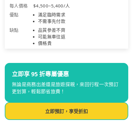
每人價格
$4,500~5,400/人
優點
滿足臨時需求
不需事先付款
缺點
品質參差不齊
可能無車往返
價格貴
立即享 95 折專屬優惠
無論是商務出差還是旅遊探親，來回行程一次預訂
更划算，輕鬆節省旅費！
立即預訂，享受折扣