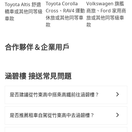
Volkswagen 旗艦
Toyota Corolla
Toyota Altis 舒適
商旅、Ford 家用商
Cross、RAV4 運動
轎車或其他同等級
旅或其他同等級車
休旅或其他同等車
車款
款
款
合作夥伴＆企業用戶
涵碧樓 接送常見問題
是否建議從竹東高中搭乘高鐵前往涵碧樓？
若要從竹東高中搭高鐵前往涵碧樓，高鐵較貴、費時，
且難叫計程車前往高鐵站！從最早07:02一直到23:32，
是否推薦租車自駕從竹東高中去涵碧樓？
新竹-台中一天最多有61班次高鐵可搭乘。假設從竹東高
如果你有台灣駕照且對自己駕駛技術有信心，且在車上
中 (新竹縣竹東鎮) 前往最靠近的新竹高鐵站，叫一輛計