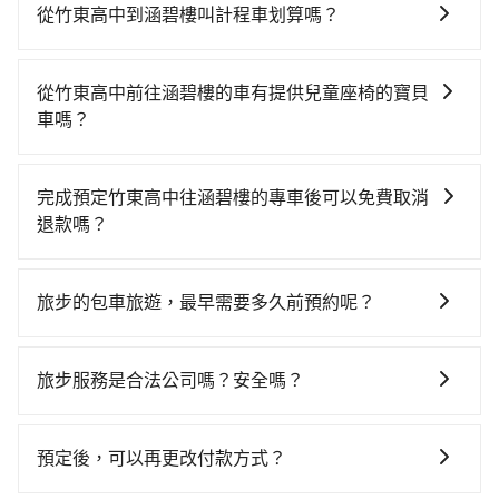
時不需要閉目養神（因為要自己開車），最重要的是你
程車花費約500元、車程約24分鐘。抵達高鐵站後，步
從竹東高中到涵碧樓叫計程車划算嗎？
當天就要來回，那在新竹路邊可隨租隨借的iRent應該是
行進站、現場購票並於月台排隊的時間約15分鐘，再乘
如選擇小黃直達，在新竹可以透過app叫車的有55688台
你最便宜選擇。註冊完iRent的app後，可以每小時
坐24~32分鐘（平均27分）的高鐵從新竹站前往台中高
灣大車隊、Uber、Line Taxi、Yoxi等。依照里程跳錶計
$115~205承租小轎車，每公里再額外加收$3.2，從竹東
鐵站，每人票價410元，再用10分鐘出站、等待車站前
從竹東高中前往涵碧樓的車有提供兒童座椅的寶貝
算，價格約為4,495~5,400元間，但如改預約tripool可
高中到涵碧樓的花費預估為$2,350~3,000（金額差異來
排班的計程車，搭上小黃後約花70分鐘、車費2,500元
車嗎？
省高達$2,300。但如果你無法提前預約，或偏好臨時叫
自於平假日、車款差異、抵達目的地後多久原路返
後，抵達涵碧樓 (南投縣魚池鄉) 的目的地。全程加上轉
台灣法律有規定，無論年紀大小，所有乘客乘車時均需
車，那要注意新竹縣僅有合法計程車約730輛，計程車密
回），雖已將eTag和可能的每小時40元路邊停車費用預
車時間共2小時26分鐘，假設一人獨行，交通費總計
繫好安全帶，如四歲以下或身高不足的幼童無法正常綁
度為雙北的1.3%，也就是說要臨時叫到小黃的難度是台
估進去，但額外的汽車保險與可能的罰單都需自付。再
完成預定竹東高中往涵碧樓的專車後可以免費取消
3,410元。不過新竹縣領有合法執照的計程車僅有700多
安全帶，則需使用嬰兒/兒童座椅或輔以增高墊。如有幼
北或新北的80倍之多。如果當天或隔天也要原路返回，
者，和運的iRent只提供最基本的車型，如Toyota
退款嗎？
輛，計程車的密度為雙北的1.3%，換句話說，臨時要叫
童同行，在預訂tripool的寶貝車時，可以直接在網站勾
涵碧樓所在的南投縣的計程車更難叫，該縣市僅有約342
Yaris、Prius C、Vios這類乘坐體驗較差的車款，如果人
小黃的難度是雙北大城市的80倍。但如果全程使用
只要在乘車前一日清晨六點以前透過電子郵件告知，不
選租用適合1~4歲的兒童汽車座椅或4歲以上的增高墊，
輛計程車，建議事先做好規劃。綜合以上，無論在價格
數超過四位，更是沒有較大的七人座或九人座可供選
tripool並到府專車接送，則僅需花費約3,150元，費時2
論任何理由，保證全額退費，且不收取任何手續費。
如有新生兒需要0~1歲的嬰兒後向汽座，可先向客服人員
或服務品質上，tripool都是你從竹東高中到涵碧樓的最
旅步的包車旅遊，最早需要多久前預約呢？
擇，而且無人租車最令人詬病的就是車況，打開車門才
小時8分鐘。選擇搭乘高鐵而不預約包車，不僅至少額外
確認庫存再行租用，每個300元。當然，更鼓勵父母自行
佳選擇。
發現仍有上一組乘客遺留的垃圾或者撞凹的車門仍未被
負擔260元車資，而且更會額外浪費18分鐘在轉乘與等
當您的行程確定後，建議盡早預訂包車服務，因為旅步
攜帶汽車座椅，不僅家中小寶貝坐的舒適習慣。
修理，每一次租車都好像在開樂透一樣。另外，偶爾也
車上，現在還不馬上來預約tripool！
提供早鳥優惠，您越早預訂就能享有更優惠的價格。所
旅步服務是合法公司嗎？安全嗎？
會遇到明明已經預約了時間但上一位用戶卻遲遲尚未歸
以不妨趁早訂購，享受更划算的價格。
還，又或者要還車時卻偏偏找不到停車位，對於急著用
旅步擁有google評價4.8的網友口碑推薦，也是公部門指
車或者要載其他乘客的人來說就有不小的風險。最後，
定用車，旅步只使用合法車輛及通過嚴格審查的職業司
預定後，可以再更改付款方式？
雖然路邊隨租隨還看似方便，但實際使用時還是有其區
機服務，因為您的安全旅步比您更重視。
域的限制，實際可停靠的地點與你的上下車地點仍有段