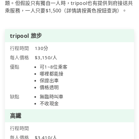
題。但假設只有獨自一人時，tripool也有提供到府接送共
乘服務，一人只要$1,500（詳情請按黃色按鈕查詢）。
tripool 旅步
行程時間
130分
每人價格
$3,150/人
優點
可1~8位乘客
哪裡都能接
保證出車
價格透明
缺點
無臨時叫車
不收現金
高鐵
行程時間
每人價格
$3,410/人