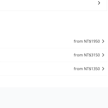
議與資訊。長途接送價格比計程車車資更優惠。 - 計程車：
塞車時亦會加收延遲費用，一般屬短程接駁為主。 - 白牌
能提供乘坐9人以上之廂型車，其實屬違法。在現行法律下，營業小
性和服務質量無法保障，需要自行承擔風險，遇到狀況事後也
8位乘客，如果要10人以上就是營業大客車的範疇，也就是中
輛行照不符，連司機的駕照都會不符。在路上被警察盤查請下
賠償就事大了。千萬別為了省小錢而把朋友親人的安全給賭
與一台小轎車比較划算，如人數超過12位就一定是叫一台中巴
from NT$
1950
禁止大客車通行的，建議在預定時最好先與車行或平台確認。
from NT$
3150
from NT$
1350