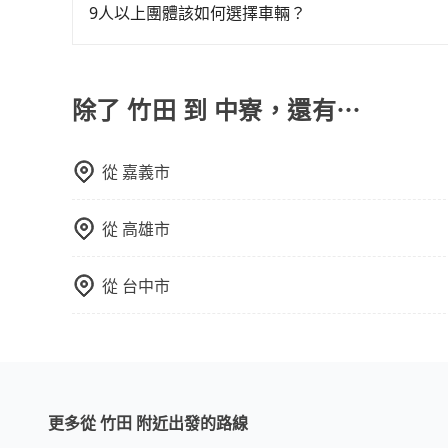
地點上車較客製化。此外，司機還會提供各種旅遊建
9人以上團體該如何選擇車輛？
優點是24小時隨叫隨到，價格按錶計費，但若遇交通
在Line群組或Facebook社團裡，有司機標榜
車：優點是價格相對較低，有的還可喊價。但安全
客車最多座位數量就是9人，如扣掉司機就只能乘坐
無法申訴退費。
型巴士或大型遊覽車。非法改裝的車輛，不僅與車
除了 竹田 到 中寮，還有⋯
車終止行程事小，如果發生意外，保險公司可不予
上。通常人數沒有超過10位，建議預約一台九人座
從
嘉義市
比較方便。但也有例外，比方說有些山區或路段是
從
高雄市
從
台中市
更多從 竹田 附近出發的路線