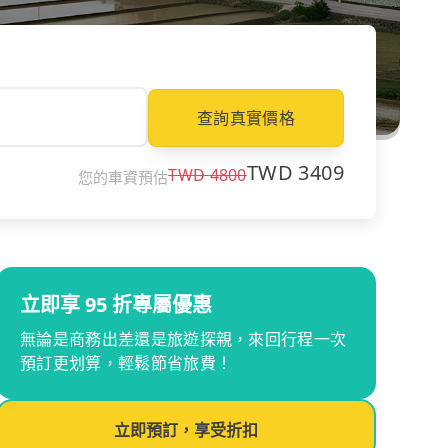
查詢真實價格
TWD
3409
TWD
4800
您的車資預估
立即享 95 折專屬優惠
無論是商務出差還是旅遊探親，來回行程一次
預訂更划算，輕鬆節省旅費！
立即預訂，享受折扣