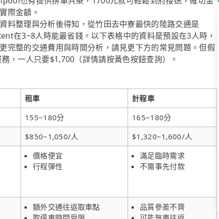
ipool也有提供拼車共乘，1700元就可輕鬆到府接送，確切金
實際金額。
資料整理與分析後得知，從竹田去中寮最快的陸路交通是
iRent在3~8人時能最省錢。以下表格中的資料是預設在3人時，
更完整的交通費用與時間分析，請見更下方的常見問題。但假
服務，一人只要$1,700（詳情請按黃色按鈕查詢）。
租車
計程車
155~180分
165~180分
$850~1,050/人
$1,320~1,600/人
價格便宜
滿足臨時需求
行程彈性
不需事先付款
額外交通往返取車點
品質參差不齊
取還車時間受限
可能無車往返