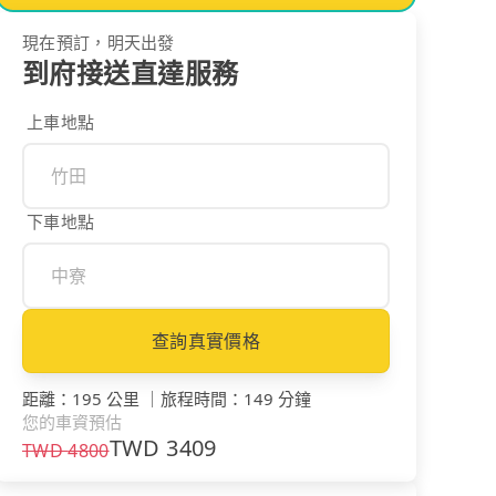
現在預訂，明天出發
到府接送直達服務
上車地點
下車地點
查詢真實價格
距離
：
195 公里
｜
旅程時間
：
149 分鐘
您的車資預估
TWD
3409
TWD
4800