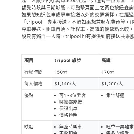
起，人數少的小轎車3400元起，如僅有一位乘客，tr
額受時段與日期影響，可點擊頁面上之黃色按鈕查詢
如果想知道包車或專車接送以外的交通選擇，在經過
「tripool」專車接送，不過如果想兼顧花費預算，
專車接送、租車自駕、計程車、高鐵的優缺點比較，
設只有獨自一人時，tripool也有提供到府接送共乘
項目
tripool 旅步
高鐵
行程時間
150分
170分
每人價格
$1,140/人
$1,200/人
優點
可1~8位乘客
乘坐舒適
哪裡都能接
保證出車
價格透明
缺點
無臨時叫車
旺季一票難求
不收現金
需多次轉乘