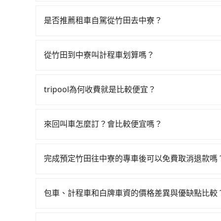
若要從竹田搭高鐵前往中寮，高鐵較貴、費時，且難
22:55，左營-彰化一天最多僅28班次，如果行
是否推薦租車自駕從竹田去中寮？
竹田鄉前往最靠近的左營高鐵站，叫一輛計程車花費
如果你有台灣駕照且對自己駕駛技術有信心，且在
購票並於月台排隊的時間約20分鐘，再乘坐52~5
天就要來回，那在屏東路邊可隨租隨借的iRent應該
670元，再用5分鐘出站、等待車站前排班的計程車
從竹田到中寮叫計程車划算嗎？
$115~205承租小轎車，每公里再額外加收$3.2，
的目的地。全程加上轉車時間共2小時50分鐘，假設
如選擇小黃直達，在屏東可以透過app叫車的有556
假日、車款差異、抵達目的地後多久原路返回），雖
縣領有合法執照的計程車僅有400多輛，計程車的密
話至屏東縣竹田鄉當地唯一的計程車行-屏東便利
額外的汽車保險與可能的罰單都需自付。再者，和運的iRen
城市的300倍。縱使幸運攔到一輛小黃了，屏東縣
tripool為何收費就是比較便宜？
3,970~4,800元間，但如改預約tripool可省
Vios這類乘坐體驗較差的車款，如果人數超過四
意繞路。但如果全程使用tripool並到府專車接送，
對於平常就有在使用長程專車接送服務的乘客來說，第
東縣僅有合法計程車約370輛，計程車密度為雙北的
令人詬病的就是車況，打開車門才發現仍有上一組
鐵而不預約包車，不僅每人至少額外負擔60元車資
為司機素質比較差、車上會有煙味、或者車齡過大，但
倍之多。如果當天或隔天也要原路返回，中寮的計程
像在開樂透一樣。另外，偶爾也會遇到明明已經預
來回叫車怎麼訂？會比較便宜嗎？
預約tripool！如果你僅有兩位乘車，也可參考tr
顧客評分較低的司機，且車輛均要求5年內新車，
劃。再加上屏東縣有些計程車司機不按錶計費，約有
偏找不到停車位，對於急著用車或者要載其他乘客
為了乘客未來可能的訂單修改或取消，每筆訂單只
口罩。tripool之所以能將價格壓在市價7~8折
騙。綜合以上，無論在價格或服務品質上，tripo
便，但實際使用時還是有其區域的限制，實際可停
定。至於價格已經市場最優惠，並無特別針對來回
也就是提高俗稱「回頭車」的比例。這不僅體現在
完成預定竹田往中寮的專車後可以免費取消退款嗎
行李時，就顯得非常不便。
限單程或來回。
能用更少的司機來服務更多的旅客，意味著使用到
只要在乘車前一日清晨六點以前透過電子郵件告知
反應在服務品質的控管會更佳。但tripool網站
午以前均可全額取消退費，如已經決定好要從竹田
包車、計程車和白牌車資的價格差異與優缺點比較
包車、計程車或白牌車。主要價格差異和優缺點如下