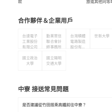
旅或其他同等
款
合作夥伴＆企業用戶
台達電子
勤業眾信
台灣積體
世新大學
工業股份
聯合會計
電路製造
有限公司
師事務所
股份有限
公司
國立政治
國立陽明
大學
交通大學
中寮 接送常見問題
是否建議從竹田搭乘高鐵前往中寮？