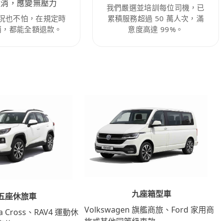
取消，應變無壓力
我們嚴選並培訓每位司機，已
況也不怕，在規定時
累積服務超過 50 萬人次，滿
消，都能全額退款。
意度高達 99%。
九座箱型車
五座休旅車
Volkswagen 旗艦商旅、Ford 家用商
lla Cross、RAV4 運動休