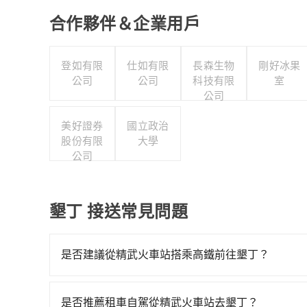
合作夥伴＆企業用戶
登如有限
仕如有限
長森生物
剛好冰果
公司
公司
科技有限
室
公司
美好證券
國立政治
股份有限
大學
公司
墾丁 接送常見問題
是否建議從精武火車站搭乘高鐵前往墾丁？
若要從精武火車站搭高鐵前往墾丁，高鐵較貴、費時！從
高鐵可搭乘。假設從精武火車站 (台中市東區) 前
是否推薦租車自駕從精武火車站去墾丁？