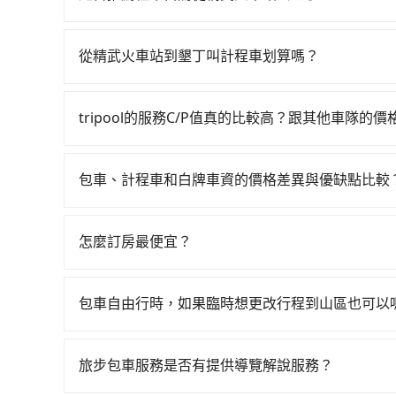
分鐘。抵達高鐵站後，步行進站、現場購票並於月台排
如你有駕照又不排斥自駕，且又不需要利用移動的
鐵從台中站前往左營高鐵站，每人票價790元，再
租車車行，比方說星際租賃、祥運小客車租賃、允川租賃
144分鐘、車費3,600元後，抵達墾丁 (屏東縣恆
從精武火車站到墾丁叫計程車划算嗎？
Nissan Tiida，一天租金約$1,500，九人座如Hyun
行，高鐵加轉乘之平均每人花費為2,120元。不
如選擇小黃直達，在台中可以透過app叫車的有55688台
里約3元）、eTag（每公里約1元）、路邊停車（
喊價或恣意繞路。但如果全程使用tripool並到府專
到車，也可考慮打電話至精武火車站附近的計程車
每日里程限定200~400公里，超過還會額外加收1
擇搭乘高鐵而不預約包車，不僅每人至少額外負擔1
tripool的服務C/P值真的比較高？跟其他車隊的
程跳錶計算，價格約為7,500~9,000元間，但如改預
甲租乙還的服務，假設你當天就往返精武火車站與墾丁，
不馬上來預約tripool！如果你僅有兩位乘車，也可
在服務品質許可下，乘客當然希望價格越便宜越好
有合法計程車約370輛，數量約為台中市的4%、密
額比搭計程車便宜，且在前往墾丁的途中預計邊開
用。
的台灣大車隊、大都會、LINE Taxi、Uber
中市有些計程車司機不按錶計費，約有27%會採現
當天要開車的親友的遊玩興緻。再者，租車地點可
包車、計程車和白牌車資的價格差異與優缺點比較
KKDAY、KLOOK、叫車吧等。tripool旅
上，無論在價格或服務品質上，tripool都是你
作，另外承租過程繁瑣，租還通常需額外花費30
包車、計程車或白牌車。主要價格差異和優缺點如下
包括精武火車站去墾丁），全台保證出車。由於有高
者，還車時可能遭遇各種莫名理由而被額外收費，
地點上車較客製化。此外，司機還會提供各種旅遊建
絕大多數乘客出行的最佳選擇。
怎麼訂房最便宜？
優點是24小時隨叫隨到，價格按錶計費，但若遇交通
現在旅客預訂飯店已經很少透過旅行社，大多是透過OTA (
車：優點是價格相對較低，有的還可喊價。但安全
區、價位、人數、特殊需求來搜尋適合的旅店與房型
無法申訴退費。
包車自由行時，如果臨時想更改行程到山區也可以
或者使用特定的信用卡，還可以累積點數做現金回
可以的，當您的旅程需要穿越山區或是高海拔地區時
Booking.com、Agoda.com、Hotels.com
額外的費用收取。但是，這些費用會在您下訂單後
就完成，事先不用電話確認空房，事後也不用告知
旅步包車服務是否有提供導覽解說服務？
會透過Email的方式向您說明收費細節，讓您能更
的飯店，有可能再多平台同時上架而發生超賣的現