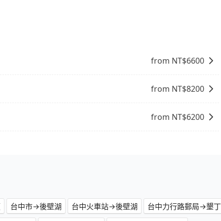
果您需要導覽服務，可事先透過電子郵件
電話與飯店確認。預訂民宿方面，如不怕麻煩，有些時候直接
協助回覆確認是否能協助安排。
點就是多數要匯款並再人工確認。假如不介意多花一點錢省下
b都值得推薦。
from NT$
6600
from NT$
8200
from NT$
6200
頭
台中市→後壁湖
台中火車站→後壁湖
台中力行路郵局→墾