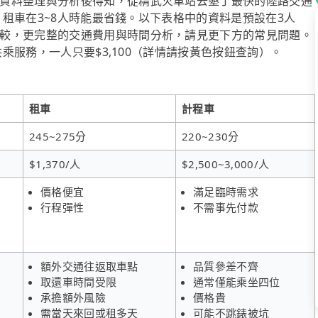
資料整理與分析後得知，從精武火車站去墾丁最快的陸路交通
算，租車在3~8人時能最省錢。以下表格中的資料是預設在3人
較，更完整的交通費用與時間分析，請見更下方的常見問題。
共乘服務，一人只要$3,100（詳情請按黃色按鈕查詢）。
租車
計程車
245~275分
220~230分
$1,370/人
$2,500~3,000/人
價格便宜
滿足臨時需求
行程彈性
不需事先付款
額外交通往返取車點
品質參差不齊
取還車時間受限
通常僅能乘坐四位
承擔額外風險
價格貴
需當天來回或租多天
可能不跳錶被坑