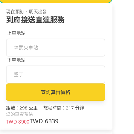
現在預訂，明天出發
到府接送直達服務
上車地點
下車地點
查詢真實價格
距離
：
298 公里
｜
旅程時間
：
217 分鐘
您的車資預估
TWD
6339
TWD
8900