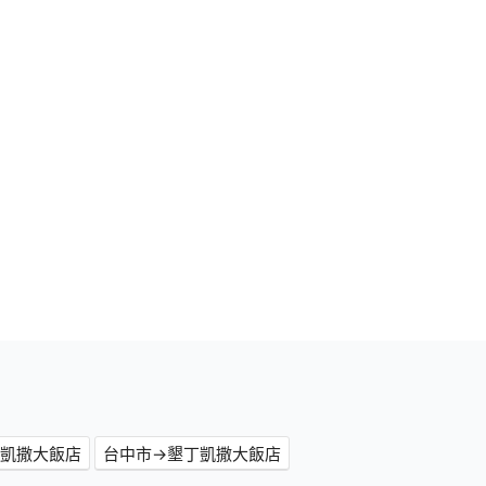
丁凱撒大飯店
台中市→墾丁凱撒大飯店