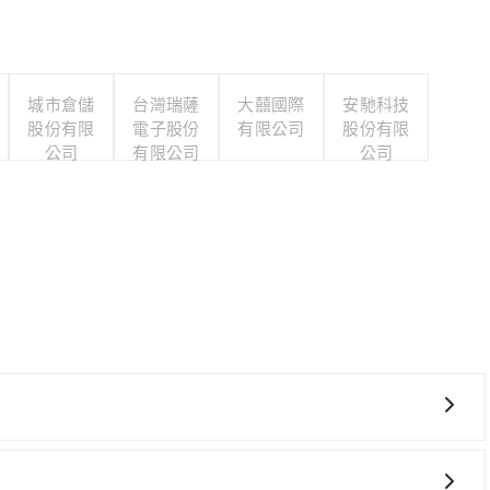
城市倉儲
台灣瑞薩
大囍國際
安馳科技
股份有限
電子股份
有限公司
股份有限
公司
有限公司
公司
最早06:25一直到23:07，台中-左營一天最多有89班次
往最靠近的台中高鐵站，叫一輛計程車花費約400元、車程約32