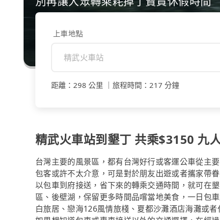
別再讓大眾轉乘耗掉了寶貴休假時間
上車地點
距離
：
298 公里
｜
旅程時間
：
217 分鐘
精武火車站到墾丁 共乘$3150 九人
台灣主要的風景區，都有台灣好行或客運公車從主要
包客或許不太介意，可是對於朋友出遊或者攜家帶眷
以包車到府接送，省下來的轉乘交通時間，就可在墾
區、後壁湖，保留更多時間品嚐當地美食，一日包車結
白旅居、戀海126風情旅棧、夏都沙灘酒店海灘或