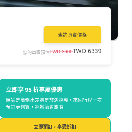
查詢真實價格
TWD
6339
TWD
8900
您的車資預估
立即享 95 折專屬優惠
無論是商務出差還是旅遊探親，來回行程一次
預訂更划算，輕鬆節省旅費！
立即預訂，享受折扣