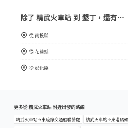
抱歉！目前旅步的包車服務暫無提供導覽服務，如
選擇評分高、評論多的飯店，不然就是還要再人工
booking@tripool.app聯繫我們，將有專人
打電話問的價格可能比民宿訂房網來得便宜，但缺
除了 精武火車站 到 墾丁，還有⋯
這些瑣碎的事，台灣本土的AsiaYo或者國際Airbn
從
南投縣
從
花蓮縣
從
彰化縣
更多從 精武火車站 附近出發的路線
精武火車站→東琉線交通船聯營處
精武火車站→東港碼