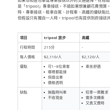
如果想知道包車或專車接送以外的交通選擇，在經過
是「tripool」專車接送，不過如果想兼顧花費預
時，專車接送、租車自駕、計程車、高鐵的優缺點比
但假設只有獨自一人時，tripool也有提供到府接送
項目
tripool 旅步
高鐵
行程時間
215分
-
每人價格
$2,110/人
$2,120/人
優點
可1~8位乘客
乘坐舒適
哪裡都能接
保證出車
價格透明
缺點
無臨時叫車
旺季一票難求
不收現金
需多次轉乘
又貴又費時