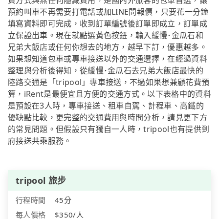
費方式與無任何隱藏費用，是國內外旅客的包車首選，讓
預約叫車不再需要打電話或加LINE問報價，只要花一分鐘
填寫資料即可完成，收到訂單編號後訂單即成立，訂單成
立保證出車。現在就點選黃色按鈕，輸入緩慢･金瓜石和
兄弟大飯店或任何你想去的地方，越早下訂，優惠越多。
如果想知道包車或專車接送以外的交通選擇，在經過資料
整理與分析後得知，從緩慢･金瓜石去兄弟大飯店最快的
陸路交通是「tripool」專車接送，不過如果想兼顧花費預
算，iRent是最便宜且方便的交通方式。以下表格中的資料
是預設在3人時，專車接送、租車自駕、計程車、高鐵的
優缺點比較，更完整的交通費用與時間分析，請見更下方
的常見問題。但假設只有獨自一人時，tripool也有提供到
府接送共乘服務。
tripool 旅步
行程時間
45分
每人價格
$350/人