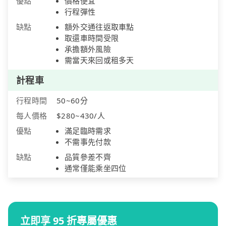
優點
價格便宜
行程彈性
缺點
額外交通往返取車點
取還車時間受限
承擔額外風險
需當天來回或租多天
計程車
行程時間
50~60分
每人價格
$280~430/人
優點
滿足臨時需求
不需事先付款
缺點
品質參差不齊
通常僅能乘坐四位
立即享 95 折專屬優惠