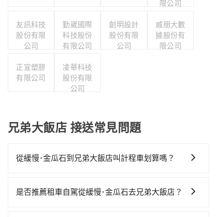
限公司
友訊科技
勤崴國際
創明設計
威朋大數
股份有限
科技股份
股份有限
據股份有
公司
有限公司
公司
限公司
正宜塑膠
凌華科技
有限公司
股份有限
公司
兄弟大飯店 接送常見問題
從緩慢･金瓜石到兄弟大飯店叫計程車划算嗎？
如選擇小黃直達，在新北可以透過app叫車的有55688台
灣大車隊、Uber、Line Taxi、Yoxi等。依照里程跳錶計
是否推薦租車自駕從緩慢･金瓜石去兄弟大飯店？
算，價格約為840~1,300元間，若改選tripool的專車服
如果你有台灣駕照且對自己駕駛技術有信心，且需要絕
務可再更便宜。雖然緩慢･金瓜石到兄弟大飯店的跳表小