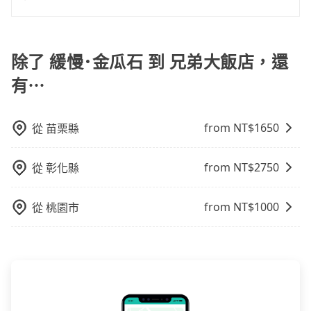
駛。關於價格，旅步官網可一鍵即時查價，所示價格絕
時，就顯得非常不便。
旅步的包車服務非常方便，您可以在不同縣市下車。對
無隱藏費用，且還提供優於其他業者更彈性的取消政
於偏遠地區，我們提供的價格已經包含了所有基本的費
策，讓您在規劃行程時能更無後顧之憂。無論您是要前
用，不會像其他業者那樣收取額外費用。但如果您需要
除了 緩慢･金瓜石 到 兄弟大飯店，還
往市區還是郊區，我們都可以為您提供最佳的旅遊體
前往的地點屬於高海拔山區等特殊地點，就可能會需要
驗。所以，如果您正在尋找一家可靠的包車公司，
有⋯
支付額外的費用，不過別擔心，您可以透過旅步官網查
tripool旅步絕對是您值得信任的不二選擇！
詢到具體的費用。
from NT$
1650
從
苗栗縣
from NT$
2750
從
彰化縣
from NT$
1000
從
桃園市