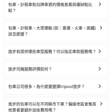
對的時間彈性，最重要的是你當天就要來回，那在新北
黃可能較為便宜，但當你們人數超過四位時，叫兩輛計
包車、計程車和白牌車資的價格差異與優缺點比
路邊可隨租隨借的iRent應該是你最便宜選擇。註冊完
程車的費用就貴了，如選擇tripool的九人座，可用約8
較？
iRent的app後，可以每小時$115~205承租小轎車，每
折預約一台專車服務。
包車、計程車或白牌車。主要價格差異和優缺點如下： -
公里再額外加收$3.2，從緩慢･金瓜石到兄弟大飯店的花
包車：優點是搭乘舒適可以根據自己的需求安排時間和
費預估為$700~1,150（金額差異來自於平假日、車款差
包車、計程車、大眾運輸 (如：客運、火車、高鐵)
地點上車較客製化。此外，司機還會提供各種旅遊建議
異、抵達目的地後多久原路返回），雖已將eTag和可能
該怎麼選？
與資訊。長途接送價格比計程車車資更優惠。 - 計程
的每小時40元路邊停車費用預估進去，但額外的汽車保
在選擇交通方式時，您可依下列建議的考慮因素做選
車：優點是24小時隨叫隨到，價格按錶計費，但若遇交
險與可能的罰單都需自付。再者，和運的iRent只提供最
擇： 預算：不同交通工具價格不同，可先確定您的預
通塞車時亦會加收延遲費用，一般屬短程接駁為主。 -
基本的車型，如Toyota Yaris、Prius C、Vios這類乘坐
旅步有提供哪些車型服務？可以指定車款服務嗎？
算。計程車最貴，而大眾運輸通常較便宜。 行程：需多
白牌車：優點是價格相對較低，有的還可喊價。但安全
體驗較差的車款，如果人數超過四位，更是沒有較大的
旅步有提供小轎車、休旅車、九人座供您選擇，若您有
點停留的行程建議可選可客製化行程的包車，如果時間
性和服務質量無法保障，需要自行承擔風險，遇到狀況
七人座或九人座可供選擇，而且無人租車最令人詬病的
指定車款服務的需求，可以先將您的需先提供旅步，會
比較寬鬆且不介意耗時轉乘可選大眾運輸或較貴的計程
事後也無法申訴退費。
旅步司機服務評價如何？
就是車況，打開車門才發現仍有上一組乘客遺留的垃圾
有專人回覆您。
車。 旅行人數：人數多時包車較方便舒適且每個人攤提
或者撞凹的車門仍未被修理，每一次租車都好像在開樂
在 Google 上關於旅步的評論中，許多人都給予旅步司
下來的車資也比較便宜，人數少可搭乘大眾運輸或計程
透一樣。另外，偶爾也會遇到明明已經預約了時間但上
機非常高的評價，認為他們非常專業且親切！讓他們的
車。 時間：需在特定時間到達目的地可選包車或計程
包車公司很多，為什麼要選擇tripool旅步？
一位用戶卻遲遲尚未歸還，又或者要還車時卻偏偏找不
旅程更加順暢和舒適。」
車，不趕時間即可選用大眾運輸。 便利性：需要便利性
到停車位，對於急著用車或者要載其他乘客的人來說就
旅步提供多種車型，從轎車、休旅車到九人座，讓您可
和方便性可選包車和計程車，喜歡探險和體驗當地文化
有不小的風險。最後，雖然路邊隨租隨還看似方便，但
以依照您行程人數的需求進行選擇。此外，為確保您的
旅步的包車可以在不同縣市下車？偏遠地區會像其
則可搭乘大眾運輸。
實際使用時還是有其區域的限制，實際可停靠的地點與
旅途安全無憂，我們的司機都是專業且可靠的職業駕
他業者要額外加收費用嗎？
你的上下車地點仍有段距離，在遇到下雨天或者載行李