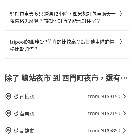
修理，每一次租車都好像在開樂透一樣。另外，偶爾也
果你僅有兩位乘車，也可參考tripool的拼車共乘服務，
tripool提供到府專車接送服務，不論在台灣本島哪個角
支付額外的費用，不過別擔心，您可以透過旅步官網查
會遇到明明已經預約了時間但上一位用戶卻遲遲尚未歸
最多可再節省50%的交通費用。
落，只要有路能到、Google地圖上能標註、GPS上能找
詢到具體的費用。
網站包車最多只能選12小時，如果想訂包車兩天一
還，又或者要還車時卻偏偏找不到停車位，對於急著用
得到，我們就保證發車。直接在官網上輸入住家地址、
夜價格怎麼算？該如何訂購？能代訂住宿？
車或者要載其他乘客的人來說就有不小的風險。最後，
辦公大樓、飯店民宿、各地車站、機場航廈、甚至風景
雖然路邊隨租隨還看似方便，但實際使用時還是有其區
旅步的包車服務是以一天一張訂單的方式計算，如果您
區，我們司機都會依照訂單上的資訊依約接送。
域的限制，實際可停靠的地點與你的上下車地點仍有段
需要連續兩天的包車服務，可以在官網上分開預定兩天
tripool的服務C/P值真的比較高？跟其他車隊的價
距離，在遇到下雨天或者載行李時，就顯得非常不便。
的行程。另外，目前旅步只提供接送服務，暫不提供代
格比較如何？
訂住宿服務。
在服務品質許可下，乘客當然希望價格越便宜越好，而
市場上稍具規模且合法經營的業者，有以短程與城市為
主的台灣大車隊、大都會、LINE Taxi、Uber，機場接送
除了 總站夜市 到 西門町夜市，還有⋯
則有肯驛、全鋒、格上租車、和運租車，包車旅遊則是
KKDAY、KLOOK、叫車吧等。tripool旅步專注在長程
from NT$
3150
從
南投縣
單程接送與跨縣市計時包車，不論從哪邊去哪裡（當然
也包括總站夜市去西門町夜市），全台保證出車。由於
有高效的車輛調度能力，能以市價7~8折提供專車到府服
from NT$
2150
從
苗栗縣
務，是絕大多數乘客出行的最佳選擇。
from NT$
5850
從
高雄市