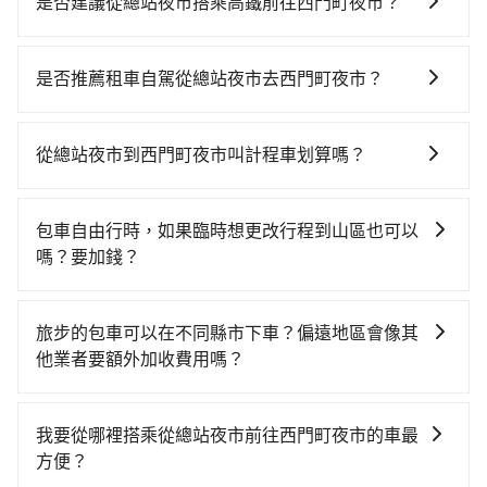
是否建議從總站夜市搭乘高鐵前往西門町夜市？
若要從總站夜市搭高鐵前往西門町夜市，高鐵乘坐舒
適、較貴、費時！從最早06:05一直到23:03，台中-台北
是否推薦租車自駕從總站夜市去西門町夜市？
一天最多有105班次高鐵可搭乘。假設從總站夜市 (台中
如果你有台灣駕照且對自己駕駛技術有信心，且在車上
市北屯區) 前往最靠近的台中高鐵站，叫一輛計程車花費
時不需要閉目養神（因為要自己開車），最重要的是你
約500元、車程約24分鐘。抵達高鐵站後，步行進站、
從總站夜市到西門町夜市叫計程車划算嗎？
當天就要來回，那在台中路邊可隨租隨借的iRent應該是
現場購票並於月台排隊的時間約20分鐘，再乘坐43~69
如選擇小黃直達，在台中可以透過app叫車的有55688台
你最便宜選擇。註冊完iRent的app後，可以每小時
分鐘（平均57分）的高鐵從台中站前往台北高鐵站，每
灣大車隊、Uber、Line Taxi、Yoxi等，如果在路邊攔不
$115~205承租小轎車，每公里再額外加收$3.2，從總站
人票價700元，再用15分鐘出站、等待車站前排班的計
包車自由行時，如果臨時想更改行程到山區也可以
到車，也可考慮打電話至總站夜市附近的計程車隊，如
夜市到西門町夜市的花費預估為$2,050~2,600（金額差
程車，搭上小黃後約花16分鐘、車費200元後，抵達西
嗎？要加錢？
國通衛星無線計程車、怡美計程車、西北西計程汽車行
異來自於平假日、車款差異、抵達目的地後多久原路返
門町夜市 (台北市萬華區) 的目的地。全程加上轉車時間
可以的，當您的旅程需要穿越山區或是高海拔地區時，
等叫車看看。依照里程跳錶計算，價格約為3,900~4,700
回），雖已將eTag和可能的每小時40元路邊停車費用預
共2小時12分鐘，假設3位同行，高鐵加轉乘之平均每人
旅步可能會根據行經的路線是否超過海拔1500公尺來進
元間，但如改預約tripool可省高達$2,400。台中市有些
估進去，但額外的汽車保險與可能的罰單都需自付。再
旅步的包車可以在不同縣市下車？偏遠地區會像其
花費為930元。不過，台中市少部分小黃司機不按表收
行額外的費用收取。但是，這些費用會在您下訂單後、
計程車司機不按錶計費，約有27%會採現場議價，建議
者，和運的iRent只提供最基本的車型，如Toyota
他業者要額外加收費用嗎？
費，看乘客是外地人便漫天喊價或恣意繞路。但如果全
出發前先與您進行確認，確保您明確知道所有的費用。
最好先上網預約，以免當場被坑受騙。綜合以上，無論
Yaris、Prius C、Vios這類乘坐體驗較差的車款，如果人
程使用tripool並到府專車接送，則每人平均花費約780
旅步的包車服務非常方便，您可以在不同縣市下車。對
我們會透過Email的方式向您說明收費細節，讓您能更放
在價格或服務品質上，tripool都是你從總站夜市到西門
數超過四位，更是沒有較大的七人座或九人座可供選
元，費時1小時53分鐘。選擇搭乘高鐵而不預約包車，不
於偏遠地區，我們提供的價格已經包含了所有基本的費
心地享受旅步為您提供的服務。
町夜市的最佳選擇。
我要從哪裡搭乘從總站夜市前往西門町夜市的車最
擇，而且無人租車最令人詬病的就是車況，打開車門才
僅每人至少額外負擔150元車資，而且更會額外浪費19
用，不會像其他業者那樣收取額外費用。但如果您需要
方便？
發現仍有上一組乘客遺留的垃圾或者撞凹的車門仍未被
分鐘在轉乘與等車上，現在還不馬上來預約tripool！如
前往的地點屬於高海拔山區等特殊地點，就可能會需要