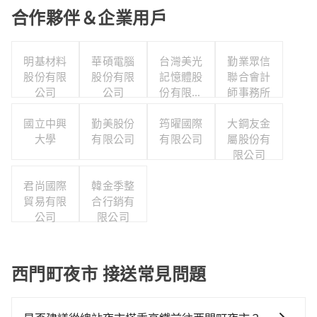
合作夥伴＆企業用戶
明基材料
華碩電腦
台灣美光
勤業眾信
股份有限
股份有限
記憶體股
聯合會計
公司
公司
份有限公
師事務所
司
國立中興
勤美股份
筠曜國際
大鋼友金
大學
有限公司
有限公司
屬股份有
限公司
君尚國際
韓金季整
貿易有限
合行銷有
公司
限公司
西門町夜市 接送常見問題