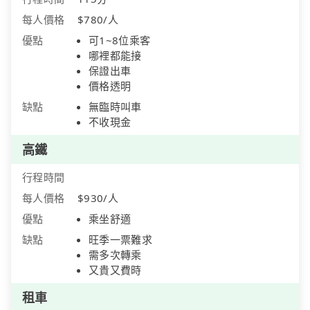
每人價格
$780/人
優點
可1~8位乘客
哪裡都能接
保證出車
價格透明
缺點
無臨時叫車
不收現金
高鐵
行程時間
每人價格
$930/人
優點
乘坐舒適
缺點
旺季一票難求
需多次轉乘
又貴又費時
租車