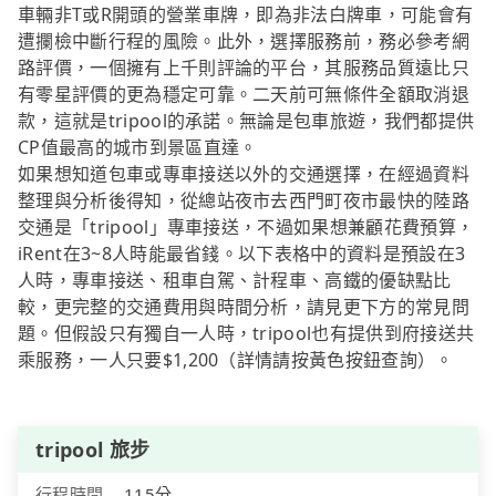
車輛非T或R開頭的營業車牌，即為非法白牌車，可能會有
遭攔檢中斷行程的風險。此外，選擇服務前，務必參考網
路評價，一個擁有上千則評論的平台，其服務品質遠比只
有零星評價的更為穩定可靠。二天前可無條件全額取消退
款，這就是tripool的承諾。無論是包車旅遊，我們都提供
CP值最高的城市到景區直達。
如果想知道包車或專車接送以外的交通選擇，在經過資料
整理與分析後得知，從總站夜市去西門町夜市最快的陸路
交通是「tripool」專車接送，不過如果想兼顧花費預算，
iRent在3~8人時能最省錢。以下表格中的資料是預設在3
人時，專車接送、租車自駕、計程車、高鐵的優缺點比
較，更完整的交通費用與時間分析，請見更下方的常見問
題。但假設只有獨自一人時，tripool也有提供到府接送共
乘服務，一人只要$1,200（詳情請按黃色按鈕查詢）。
tripool 旅步
行程時間
115分