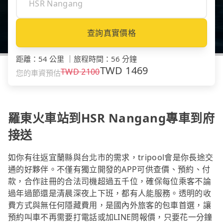
查詢真實價格
距離
：
54 公里
｜
旅程時間
：
56 分鐘
TWD
1469
TWD
2100
您的車資預估
羅東火車站到HSR Nangang專車到府
接送
如你有往返宜蘭縣與台北市的需求，tripool會是你長途交
通的好夥伴。不僅有獨立開發的APP可供查價、預約、付
款，合作註冊的合法司機超過五千位，確保每位乘客不論
過年過節還是清晨深夜上下班，都有人能服務。透明的收
費方式與無任何隱藏費用，是國內外旅客的包車首選，讓
預約叫車不再需要打電話或加LINE問報價，只要花一分鐘