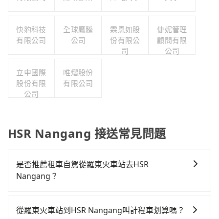
快豹科技
全球鷹騰
霖恩如股
倢妮管理
有限公司
公司
份有限公
顧問有限
司
公司
立申國際
唯熠股份
股份有限
有限公司
公司
HSR Nangang 接送常見問題
是否推薦租車自駕從羅東火車站去HSR
Nangang？
如果你有台灣駕照且對自己駕駛技術有信心，且在車上
時不需要閉目養神（因為要自己開車），最重要的是你
從羅東火車站到HSR Nangang叫計程車划算嗎？