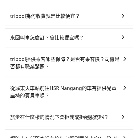
當天就要來回，那在宜蘭路邊可隨租隨借的iRent應該是
如選擇小黃直達，在宜蘭可以透過app叫車的有55688台
你最便宜選擇。註冊完iRent的app後，可以每小時
灣大車隊、Uber、Line Taxi、Yoxi等，如果在路邊攔不
$115~205承租小轎車，每公里再額外加收$3.2，從羅東
tripool為何收費就是比較便宜？
到車，也可考慮打電話至附近的計程車隊，如東慶計程
火車站到HSR Nangang的花費預估為$900~1,350（金
對於平常就有在使用長程專車接送服務的乘客來說，第
車、長慶計程車、武田計程車等叫車看看。依照里程跳
額差異來自於平假日、車款差異、抵達目的地後多久原
一次使用tripool的會擔心價格比市價便宜不少，是不是
錶計算，價格約為1,170~1,800元間，若改選tripool的
路返回），雖已將eTag和可能的每小時40元路邊停車費
來回叫車怎麼訂？會比較便宜嗎？
因為司機素質比較差、車上會有煙味、或者車齡過大，
專車服務可再更便宜。但如果你無法提前預約，或偏好
用預估進去，但額外的汽車保險與可能的罰單都需自
為了乘客未來可能的訂單修改或取消，每筆訂單只含一
但事實恰恰相反。tripool不僅有嚴密的篩選機制，定期
臨時叫車，那要注意宜蘭縣僅有合法計程車約750輛，計
付。再者，和運的iRent只提供最基本的車型，如Toyota
趟車的資訊，所以如果需要來回叫車，請分兩筆訂單預
淘汰顧客評分較低的司機，且車輛均要求5年內新車，司
程車密度為雙北的0.9%，也就是說要臨時叫到小黃的難
tripool提供乘客哪些保障？是否有乘客險？司機是
Yaris、Prius C、Vios這類乘坐體驗較差的車款，如果人
定。至於價格已經市場最優惠，並無特別針對來回車趟
機也絕對不會在車內吸煙，於新冠肺炎期間也絕對全程
度是台北或新北的100倍之多。再加上宜蘭縣有些計程車
否都有職業駕照？
數超過四位，更是沒有較大的七人座或九人座可供選
做額外折扣，但如果手上有優惠代碼，歡迎直接使用，
配戴口罩。tripool之所以能將價格壓在市價7~8折的主
司機不按錶計費，約有47%會採現場議價，建議最好先
擇，而且無人租車最令人詬病的就是車況，打開車門才
旅步提供最高500萬的乘客險，且只接受通過旅步嚴格審
不限單程或來回。
因來自於自行研發的AI車輛調度演算法，能有效降低空
上網預約，以免當場被坑受騙。雖然羅東火車站到HSR
發現仍有上一組乘客遺留的垃圾或者撞凹的車門仍未被
查，符合職業駕駛資格的司機入隊服務，所提供之車輛
車率，也就是提高俗稱「回頭車」的比例。這不僅體現
從羅東火車站前往HSR Nangang的車有提供兒童
Nangang的跳表小黃可能較為便宜，但當你們人數超過
修理，每一次租車都好像在開樂透一樣。另外，偶爾也
也都經過細心維護及保養，以確保您的乘車安全。
在成本的控制，更是在傳統旺季（年假、端午、中秋、
座椅的寶貝車嗎？
四位時，叫兩輛計程車的費用就貴了，如選擇tripool的
會遇到明明已經預約了時間但上一位用戶卻遲遲尚未歸
雙十等）能用更少的司機來服務更多的旅客，意味著使
九人座，可用約8折預約一台專車服務。
還，又或者要還車時卻偏偏找不到停車位，對於急著用
台灣法律有規定，無論年紀大小，所有乘客乘車時均需
用到不熟悉的司機或者轉單給其他車行的情況比同行更
車或者要載其他乘客的人來說就有不小的風險。最後，
繫好安全帶，如四歲以下或身高不足的幼童無法正常綁
旅步在什麼樣的情況下會拒載或拒絕服務呢？
低，如此便反應在服務品質的控管會更佳。但tripool網
雖然路邊隨租隨還看似方便，但實際使用時還是有其區
安全帶，則需使用嬰兒/兒童座椅或輔以增高墊。如有幼
站上的價格是動態的，一般來說越早預訂價格越優，且
域的限制，實際可停靠的地點與你的上下車地點仍有段
當您使用 tripool 旅步乘車日期當天，若發生以下 3 項
童同行，在預訂tripool的寶貝車時，可以直接在網站勾
保證前一天中午以前均可全額取消退費，如已經決定好
距離，在遇到下雨天或者載行李時，就顯得非常不便。
原因，司機有權拒絕服務： 1) 當日搭車人數或行李超過