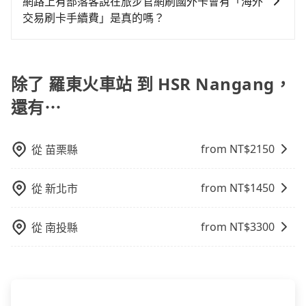
選租用適合1~4歲的兒童汽車座椅或4歲以上的增高墊，
網路上有部落客說在旅步官網刷國外卡會有「海外
要從羅東火車站去HSR Nangang，請儘早下訂以把握最
訂購時填寫的數量。請務必確實填寫當日實際攜帶的行
如有新生兒需要0~1歲的嬰兒後向汽座，可先向客服人員
交易刷卡手續費」是真的嗎？
划算的價格。
李及乘坐的總人數，包含成人及兒童／嬰幼兒。 2) 孩童
確認庫存再行租用，每個300元。當然，更鼓勵父母自行
當然不是真的！目前在旅步的官網刷卡是不會被收取
同行，卻無自備或加購兒童座椅。提醒您，為了保護孩
攜帶汽車座椅，不僅家中小寶貝坐的舒適習慣。
「海外交易手續費」的，請放心使用！
童的安全，依道路交通安全規則規定，四歲以下的孩童
除了 羅東火車站 到 HSR Nangang，
必須乘坐兒童座椅。 3) 搭乘寵物友善專車卻沒有裝籠。
避免影響行車安全，請您務將寵物置入提籠或提袋內。
還有⋯
from NT$
2150
從
苗栗縣
from NT$
1450
從
新北市
from NT$
3300
從
南投縣