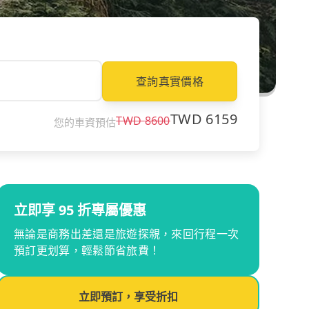
查詢真實價格
TWD
6159
TWD
8600
您的車資預估
立即享 95 折專屬優惠
無論是商務出差還是旅遊探親，來回行程一次
預訂更划算，輕鬆節省旅費！
立即預訂，享受折扣