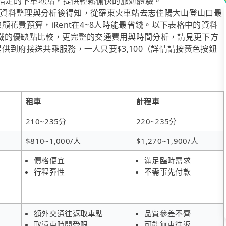
客指定的下車地點，提供輕鬆愉快的旅遊體驗。
資料整理與分析後得知，從羅東火車站去志佳陽大山登山口最
兼顧花費預算，iRent在4~8人時能最省錢。以下表格中的資料
鐵的優缺點比較，更完整的交通費用與時間分析，請見更下方
提供到府接送共乘服務，一人只要$3,100（詳情請按黃色按鈕
租車
計程車
210~235分
220~235分
$810~1,000/人
$1,270~1,900/人
價格便宜
滿足臨時需求
行程彈性
不需事先付款
額外交通往返取車點
品質參差不齊
取還車時間受限
可能無車往返