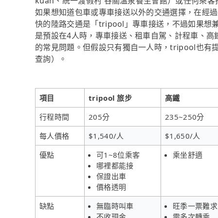
kuan、統一渡假村 谷關溫泉養生會館）或任何乘
如果想知道包車或專車接送以外的交通選擇，在經過
快的陸路交通是「tripool」專車接送，不過如果想
是預設在4人時，專車接送、租車自駕、計程車、高
的常見問題。但假設只有獨自一人時，tripool也有
查詢）。
項目
tripool 旅步
高鐵
行程時間
205分
235~250分
每人價格
$1,540/人
$1,650/人
優點
可1~8位乘客
乘坐舒適
哪裡都能接
保證出車
價格透明
缺點
無臨時叫車
旺季一票難求
不收現金
需多次轉乘