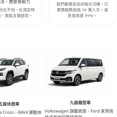
取消，應變無壓力
我們嚴選並培訓每位司機，已
況也不怕，在規定時
累積服務超過 50 萬人次，滿
消，都能全額退款。
意度高達 99%。
九座箱型車
五座休旅車
Volkswagen 旗艦商旅、Ford 家用商
lla Cross、RAV4 運動休