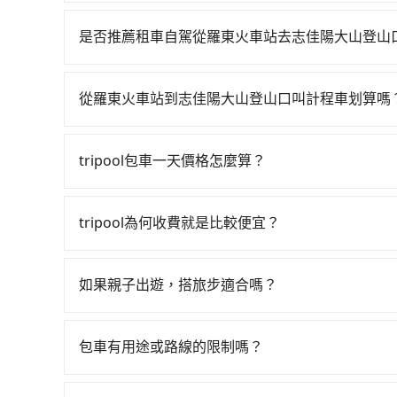
若要從羅東火車站搭高鐵前往志佳陽大山登山口，高
直到22:50，南港-台中一天最多有101班次高鐵
是否推薦租車自駕從羅東火車站去志佳陽大山登山
鐵站，叫一輛計程車花費約1,800元、車程約68
如果你有台灣駕照且對自己駕駛技術有信心，且在
約20分鐘，再乘坐58~77分鐘（平均68分）的高
天就要來回，那在宜蘭路邊可隨租隨借的iRent應該
站、等待車站前排班的計程車，搭上小黃後約花70分
從羅東火車站到志佳陽大山登山口叫計程車划算嗎
$115~205承租小轎車，每公里再額外加收$3.
區) 的目的地。全程加上轉車時間共3小時56分鐘，
如選擇小黃直達，在宜蘭可以透過app叫車的有55688台
$3,250~4,000（金額差異來自於平假日、車款
宜蘭縣領有合法執照的計程車僅有700多輛，計程車
到車，也可考慮打電話至羅東火車站附近的計程車
時40元路邊停車費用預估進去，但額外的汽車保險與
北大城市的100倍，且羅東火車站並未位於市區，
tripool包車一天價格怎麼算？
車看看。依照里程跳錶計算，價格約為5,090~7,600
車型，如Toyota Yaris、Prius C、Vio
小黃司機不按表收費，看乘客是外地人便漫天喊價或恣
因包車費用會隨著您選用2-12小時不等的包車時
前預約，或偏好臨時叫車，那要注意宜蘭縣僅有合法計
或九人座可供選擇，而且無人租車最令人詬病的就
平均花費約1,540元，費時3小時26分鐘。選擇
官網一鍵查價，即時試算您包車費用，清楚透明，
時叫到小黃的難度是台北或新北的100倍之多。關
的車門仍未被修理，每一次租車都好像在開樂透一
tripool為何收費就是比較便宜？
更會額外浪費30分鐘在轉乘與等車上，現在還不馬上
計程車不會在路上巡迴找客人。它們通常只在特定
遲遲尚未歸還，又或者要還車時卻偏偏找不到停車
tripool的拼車共乘服務，最多可再節省50%的交
對於平常就有在使用長程專車接送服務的乘客來說，第
事先預約，並且要做好等待較久的心理準備。再加上
險。最後，雖然路邊隨租隨還看似方便，但實際使
為司機素質比較差、車上會有煙味、或者車齡過大，但
價，建議最好先上網預約，以免當場被坑受騙。雖
如果親子出遊，搭旅步適合嗎？
點仍有段距離，在遇到下雨天或者載行李時，就顯
顧客評分較低的司機，且車輛均要求5年內新車，
但當你們人數超過四位時，叫兩輛計程車的費用就貴了，
適合的，另外旅步也特別為您心愛的寶貝準備了兒童座
口罩。tripool之所以能將價格壓在市價7~8折
出遊時安全更有保障。
也就是提高俗稱「回頭車」的比例。這不僅體現在
包車有用途或路線的限制嗎？
能用更少的司機來服務更多的旅客，意味著使用到
不管是從羅東火車站前往志佳陽大山登山口或是全
反應在服務品質的控管會更佳。但tripool網站