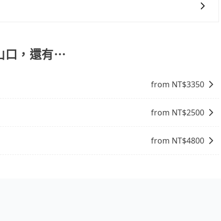
、登山露營、學生搬家、投票返鄉、商務出差、貴賓來訪、寵
火車站去志佳陽大山登山口，請儘早下訂以把握最划算的價
，或者任何跨縣市接送的需求，tripool都能滿足你。乘車
果您需要導覽服務，可事先透過電子郵件
需公司報帳打統編，在結帳時可以受理，並於乘車後一週內寄
協助回覆確認是否能協助安排。
登山口，還有⋯
from NT$
3350
from NT$
2500
from NT$
4800