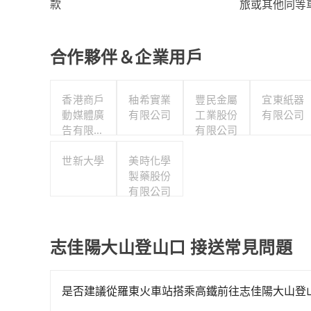
旅或其他同等
款
合作夥伴＆企業用戶
香港商戶
秞希實業
豐民金屬
宜東紙器
動媒體廣
有限公司
工業股份
有限公司
告有限公
有限公司
司台灣分
世新大學
公司
美時化學
製藥股份
有限公司
志佳陽大山登山口 接送常見問題
是否建議從羅東火車站搭乘高鐵前往志佳陽大山登