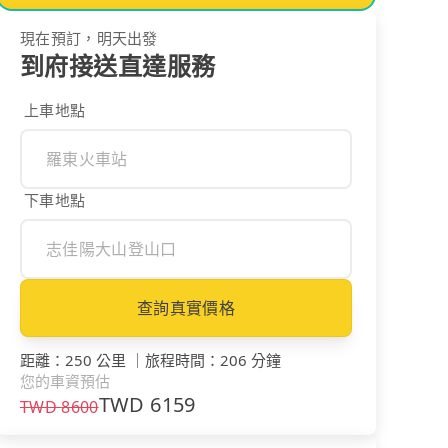
現在預訂，明天出發
到府接送直達服務
上車地點
下車地點
查詢真實價格
距離
：
250 公里
｜
旅程時間
：
206 分鐘
您的車資預估
TWD
6159
TWD
8600