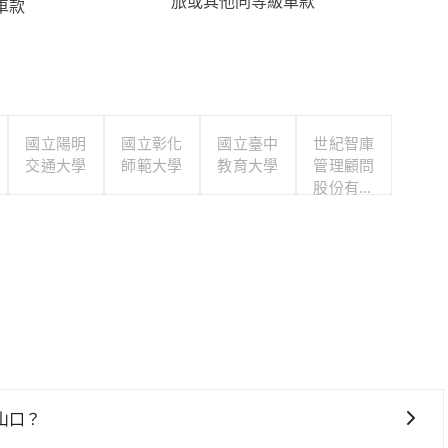
旅或其他同等級車款
車款
國立陽明
國立彰化
國立臺中
世紀智庫
交通大學
師範大學
教育大學
管理顧問
股份有限
公司
山口？