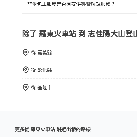
清明掃墓、包車旅遊、參加喜宴/喪禮、就醫回診
午以前均可全額取消退費，如已經決定好要從羅東
旅步包車服務是否有提供導覽解說服務？
物檢疫、預約叫車、機場接送、定期洗腎、包月上下班
格。
抱歉！目前旅步的包車服務暫無提供導覽服務，如
前一天下午五點以前完成預約，隔天保證出車。如
booking@tripool.app聯繫我們，將有專人
出電子收據。
除了 羅東火車站 到 志佳陽大山
從
嘉義縣
從
彰化縣
從
基隆市
更多從 羅東火車站 附近出發的路線