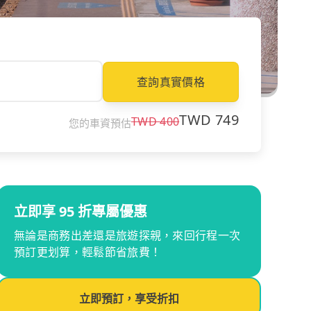
查詢真實價格
TWD
749
TWD
400
您的車資預估
立即享 95 折專屬優惠
無論是商務出差還是旅遊探親，來回行程一次
預訂更划算，輕鬆節省旅費！
立即預訂，享受折扣