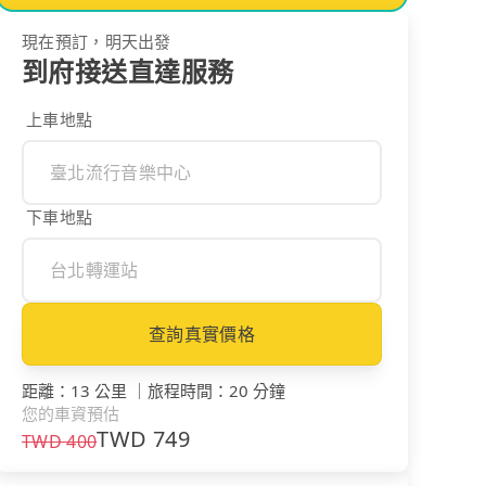
現在預訂，明天出發
到府接送直達服務
上車地點
下車地點
查詢真實價格
距離
：
13 公里
｜
旅程時間
：
20 分鐘
您的車資預估
TWD
749
TWD
400