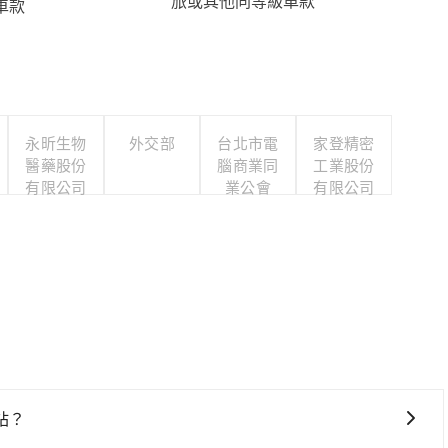
旅或其他同等級車款
車款
永昕生物
外交部
台北市電
家登精密
醫藥股份
腦商業同
工業股份
有限公司
業公會
有限公司
站？