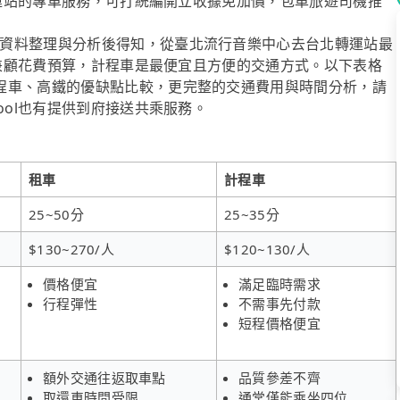
北轉運站的專車服務，可打統編開立收據免加價，包車旅遊司機推
資料整理與分析後得知，從臺北流行音樂中心去台北轉運站最
果想兼顧花費預算，計程車是最便宜且方便的交通方式。以下表格
程車、高鐵的優缺點比較，更完整的交通費用與時間分析，請
ool也有提供到府接送共乘服務。
租車
計程車
25~50分
25~35分
$130~270/人
$120~130/人
價格便宜
滿足臨時需求
行程彈性
不需事先付款
短程價格便宜
額外交通往返取車點
品質參差不齊
取還車時間受限
通常僅能乘坐四位