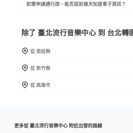
不妨趁早訂購，享受更划算的價格。
如需申請通行證，能否提前幾天知道車子資訊？
為了讓旅步貴賓能夠享有更多取消訂單的彈性，我
用車前一天才開始安排車輛，並於用車前一天晚上
事先將您的需求寄至旅步的客服信箱：booking@t
除了 臺北流行音樂中心 到 台北
從
南投縣
從
新竹縣
從
高雄市
更多從 臺北流行音樂中心 附近出發的路線