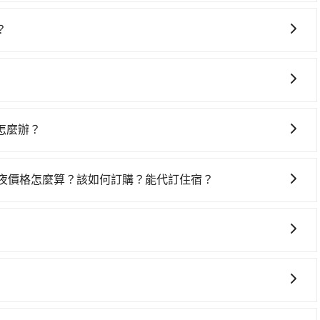
要絕對的時間彈性，最重要的是你當天就要來回，那在台北路
ent的app後，可以每小時$115~205承租小轎車，每公里
？
的花費預估為$400~800（金額差異來自於平假日、車款差
灣大車隊、Uber、Line Taxi、Yoxi等，如果在路邊攔不
40元路邊停車費用預估進去，但額外的汽車保險與可能的罰單
計程車隊，如志陽計程車、七星富貴計程表行等叫車看看。依
yota Yaris、Prius C、Vios這類乘坐體驗較差的車
然臺北流行音樂中心到台北轉運站的跳表小黃可能較為便宜，但仍
九人座可供選擇，而且無人租車最令人詬病的就是車況，打開
務，只要在預定時特別勾選，是可以讓置入提籠或提袋內的中小型
，如你們人數在五人以上，分坐兩台計程車就不太方便，反而
車門仍未被修理，每一次租車都好像在開樂透一樣。另外，偶
置於座椅上，以確保行程順利進行。
遲尚未歸還，又或者要還車時卻偏偏找不到停車位，對於急著
怎麼辦？
最後，雖然路邊隨租隨還看似方便，但實際使用時還是有其區
l也保證派車。在出發前一天晚上八點時，會透過電子郵件與簡訊
有段距離，在遇到下雨天或者載行李時，就顯得非常不便。
約定好的時間與上車地點沒有看到司機，可主動電話聯繫，可
一夜價格怎麼算？該如何訂購？能代訂住宿？
但如果遇到車輛故障或者前一趟車嚴重耽誤，tripool會盡
果您需要連續兩天的包車服務，可以在官網上分開預定兩天的
代訂住宿服務。
果您需要導覽服務，可事先透過電子郵件
協助回覆確認是否能協助安排。
旅步提供早鳥優惠，您越早預訂就能享有更優惠的價格。所以