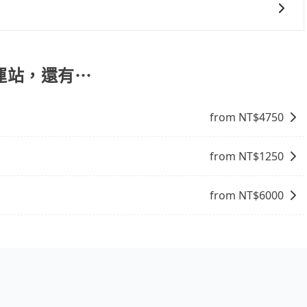
們提供用車前一天凌晨六點前取消訂單的服務。所以我們會在
8點提供服務司機和車輛資訊。如果您有特殊的用車需求，可
ripool.app，將有專人協助回覆確認是否能協助安排。」
轉運站，還有⋯
from NT$
4750
from NT$
1250
from NT$
6000