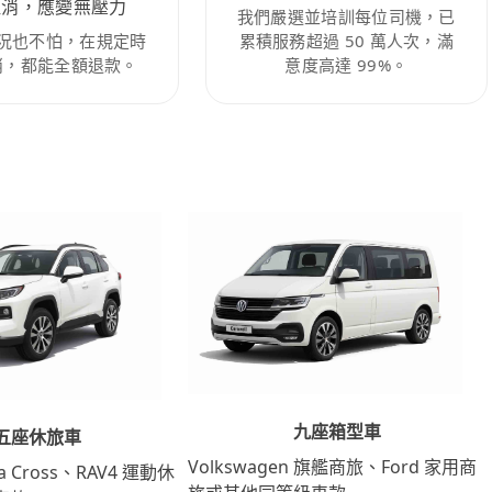
取消，應變無壓力
我們嚴選並培訓每位司機，已
況也不怕，在規定時
累積服務超過 50 萬人次，滿
消，都能全額退款。
意度高達 99%。
九座箱型車
五座休旅車
Volkswagen 旗艦商旅、Ford 家用商
lla Cross、RAV4 運動休