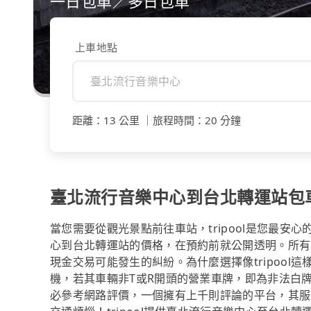
一日包車／多日包車
上車地點
距離
：
13 公里
｜
旅程時間
：
20 分鐘
臺北流行音樂中心到台北轉運站包
當您需要從觀光景點前往車站，tripool是您最
心到台北轉運站的價格，在預約前就公開透明。所有
現金交易可能發生的糾紛。為什麼選擇像tripoo
機，若其車輛非T或R開頭的營業車牌，即為非法白
必參考網路評價，一個擁有上千則評論的平台，其服