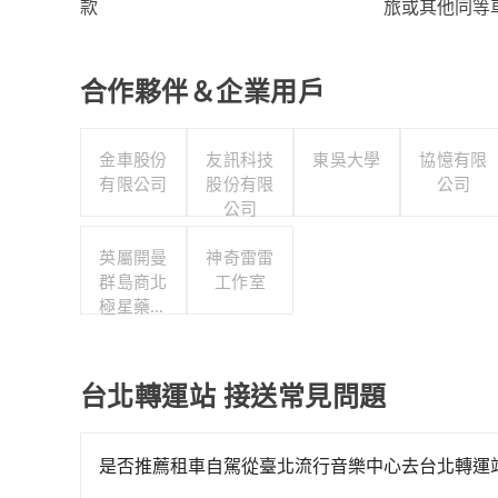
旅或其他同等
款
合作夥伴＆企業用戶
金車股份
友訊科技
東吳大學
協憶有限
有限公司
股份有限
公司
公司
英屬開曼
神奇雷雷
群島商北
工作室
極星藥業
集團股份
有限公司
台北轉運站 接送常見問題
是否推薦租車自駕從臺北流行音樂中心去台北轉運