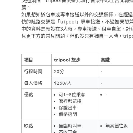
交通煩惱！tripool提供臺北流行音樂中心至台
薦。
如果想知道包車或專車接送以外的交通選擇，在經過
快的陸路交通是「tripool」專車接送，不過如
中的資料是預設在3人時，專車接送、租車自駕、計
見更下方的常見問題。但假設只有獨自一人時，trip
項目
tripool 旅步
高鐵
行程時間
20分
-
每人價格
$250/人
-
優點
可1~8位乘客
-
哪裡都能接
保證出車
價格透明
缺點
無臨時叫車
無高鐵往返
不收現金