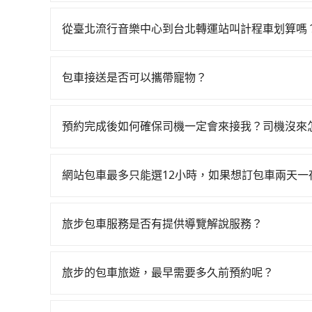
如果你有台灣駕照且對自己駕駛技術有信心，且需
邊可隨租隨借的iRent應該是你最便宜選擇。註冊完iR
從臺北流行音樂中心到台北轉運站叫計程車划算嗎
再額外加收$3.2，從臺北流行音樂中心到台北轉運站
如選擇小黃直達，在台北可以透過app叫車的有55688台
異、抵達目的地後多久原路返回），雖已將每小時
到車，也可考慮打電話至臺北流行音樂中心附近的
都需自付。再者，和運的iRent只提供最基本的車型，如To
包車接送是否可以攜帶寵物？
照里程跳錶計算，價格約為365~400元間。雖
款，如果人數超過四位，更是沒有較大的七人座或
可以的，tripool 旅步提供「寵物友善車」服
有臨時攔不到車以及計程車司機不跳錶計費的風險
車門才發現仍有上一組乘客遺留的垃圾或者撞凹的
寵物同行。且為了行程安全，請勿將寵物抱出來或
能事先預約且品質穩定的tripool，可能更適合你。
爾也會遇到明明已經預約了時間但上一位用戶卻遲
預約完成後如何確保司機一定會來接我？司機沒來
用車或者要載其他乘客的人來說就有不小的風險。
只要完成預約並付款完成，訂單就成立，tripoo
域的限制，實際可停靠的地點與你的上下車地點仍
提供司機的姓名、電話、車牌、車型等資訊，如在
網站包車最多只能選12小時，如果想訂包車兩天
能原本約定的地點不適合暫停而改停靠在附近的位置。
旅步的包車服務是以一天一張訂單的方式計算，如
快改派以減少乘客等待的時間。
行程。另外，目前旅步只提供接送服務，暫不提供
旅步包車服務是否有提供導覽解說服務？
抱歉！目前旅步的包車服務暫無提供導覽服務，如
booking@tripool.app聯繫我們，將有專人
旅步的包車旅遊，最早需要多久前預約呢？
當您的行程確定後，建議盡早預訂包車服務，因為