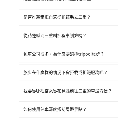
從花蓮搭高鐵去三重絕非最佳選擇，高鐵較貴、費
101班車次，從最早06:15到22:50，過了末
是否推薦租車自駕從花蓮縣去三重？
往最靠近的南港高鐵站，叫一輛計程車花費約5,20
如果你有台灣駕照且對自己駕駛技術有信心，且在
於月台排隊的時間約20分鐘，再乘坐7~8分鐘（平
天就要來回，那在花蓮路邊可隨租隨借的iRent應該
用15分鐘出站、等待車站前排班的計程車，搭上小黃
從花蓮縣到三重叫計程車划算嗎？
$115~205承租小轎車，每公里再額外加收$3.2，
地。全程加上轉車時間共4小時37分鐘，假設一人獨
如選擇小黃直達，在花蓮可以透過app叫車的有55
差異來自於平假日、車款差異、抵達目的地後多久原
僅有1,000多輛，計程車的密度為雙北的0.5%，
近的計程車隊，如統一計程車、美美汽車行、花蓮
預估進去，但額外的汽車保險與可能的罰單都需自付。再
運攔到一輛小黃了，花蓮縣少部分小黃司機不按表
包車公司很多，為什麼要選擇tripool旅步？
為3,750~5,600元間，但如改預約tripool
Yaris、Prius C、Vios這類乘坐體驗較差
用tripool並到府專車接送，則僅需花費約5,1
旅步提供多種車型，從轎車、休旅車到九人座，讓
蓮縣僅有合法計程車約1,010輛，計程車密度為雙
擇，而且無人租車最令人詬病的就是車況，打開車
外負擔340元車資，而且更會額外浪費91分鐘在轉乘
途安全無憂，我們的司機都是專業且可靠的職業駕
200倍之多。再加上花蓮縣有些計程車司機不按錶
理，每一次租車都好像在開樂透一樣。另外，偶爾
旅步在什麼樣的情況下會拒載或拒絕服務呢？
費用，且還提供優於其他業者更彈性的取消政策，
場被坑受騙。雖然花蓮縣到三重的跳表小黃可能較
又或者要還車時卻偏偏找不到停車位，對於急著用
當您使用 tripool 旅步乘車日期當天，若發生以下
郊區，我們都可以為您提供最佳的旅遊體驗。所以，如
了，改預約一輛tripool的九人座廂型車最高可省$1,
邊隨租隨還看似方便，但實際使用時還是有其區域
訂購時填寫的數量。請務必確實填寫當日實際攜帶的
值得信任的不二選擇！
我要從哪裡搭乘從花蓮縣前往三重的車最方便？
遇到下雨天或者載行李時，就顯得非常不便。
同行，卻無自備或加購兒童座椅。提醒您，為了保
tripool提供到府專車接送服務，不論在台灣本島
須乘坐兒童座椅。 3) 搭乘寵物友善專車卻沒有
得到，我們就保證發車。直接在官網上輸入住家地
如何使用包車深度探訪周邊景點？
區，我們司機都會依照訂單上的資訊依約接送。