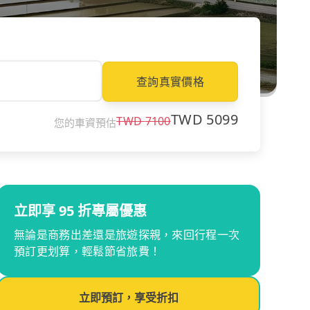
查詢真實價格
TWD
5099
TWD
7100
您的車資預估
立即享 95 折專屬優惠
無論是商務出差還是旅遊探親，來回行程一次
預訂更划算，輕鬆節省旅費！
立即預訂，享受折扣