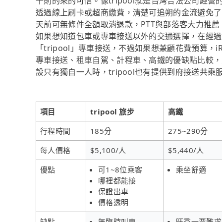
十則的來的可信。像tripool就是台灣合法公司
透過線上刷卡或超商繳費，清楚可追朔的金流避免了收現
天前可無條件全額取消退款，PTT與部落客大力推
如果想知道包車或專車接送以外的交通選擇，在經過
「tripool」專車接送，不過如果想兼顧花費預算，
專車接送、租車自駕、計程車、高鐵的優缺點比較，
設只有獨自一人時，tripool也有提供到府接送共乘
項目
tripool 旅步
高鐵
行程時間
185分
275~290分
每人價格
$5,100/人
$5,440/人
優點
可1~8位乘客
乘坐舒適
哪裡都能接
保證出車
價格透明
缺點
無臨時叫車
旺季一票難求