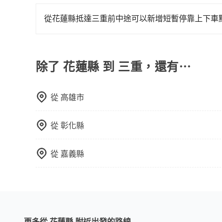
使用包車進行深度探訪周邊景點時，可以充分利用
節奏和時間進行遊覽。除了景點本身，還可以體驗
從花蓮縣抵達三重前中途可以新增短暫停靠上下車
驗當地的生活和文化。在探訪景點時，可以積極尋
tripool有提供多點上下車接送服務，線上預約
幕，並且可以在旅途中收集更多的故事和經驗，豐
程數5公里內加收200元。雖然可能有些路線完全
是必要的補償。
除了 花蓮縣 到 三重，還有⋯
從
高雄市
從
彰化縣
從
嘉義縣
更多從 花蓮縣 附近出發的路線