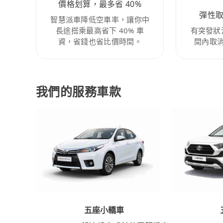
價格划算，最多省 40%
彈性
智慧派車降低空車率，讓你中
長途搭乘最高省下 40% 車
有突發狀
資，省錢也省比價時間。
間內取
我們的服務車款
五座小轎車