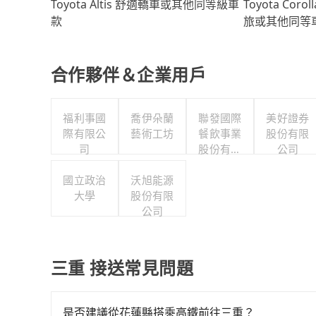
Toyota Coro
Toyota Altis 舒適轎車或其他同等級車
旅或其他同等
款
合作夥伴＆企業用戶
福利事國
喬伊朵蘭
聯發國際
美好證券
際有限公
藝術工坊
餐飲事業
股份有限
司
股份有限
公司
公司
國立政治
沃旭能源
大學
股份有限
公司
三重 接送常見問題
是否建議從花蓮縣搭乘高鐵前往三重？