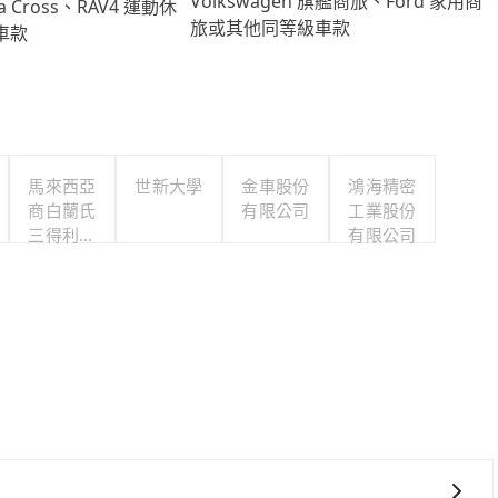
Volkswagen 旗艦商旅、Ford 家用商
lla Cross、RAV4 運動休
旅或其他同等級車款
車款
馬來西亞
世新大學
金車股份
鴻海精密
商白蘭氏
有限公司
工業股份
三得利股
有限公司
份有限公
司台灣分
公司