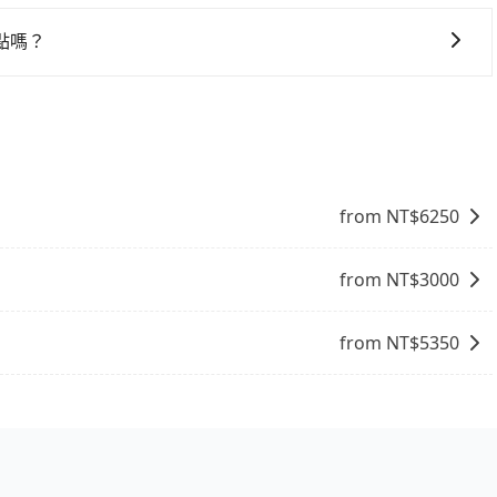
包車的便利性和彈性，探訪更多的景點，並且可以按照自己的
周邊的文化和風俗，品嚐當地的美食，與當地人交流，深入體
點嗎？
找當地導遊或者向當地居民請教，了解更多的深度資訊和內
從花蓮縣前往三重的途中可備註加點。每個加點位置，前後額外里
富自己的旅程。
順路，但是司機多點停靠就會有額外的等待時間，收取額外費用
from NT$
6250
from NT$
3000
from NT$
5350