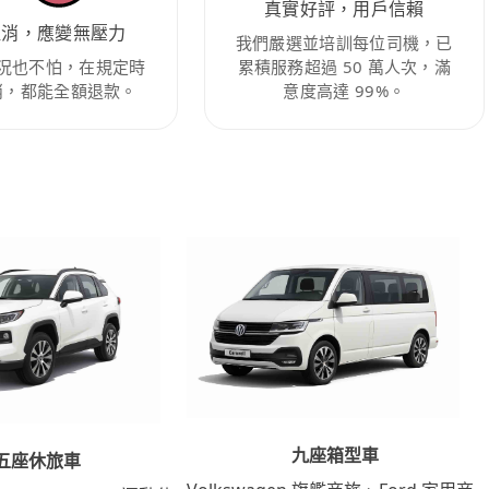
真實好評，用戶信賴
取消，應變無壓力
我們嚴選並培訓每位司機，已
況也不怕，在規定時
累積服務超過 50 萬人次，滿
消，都能全額退款。
意度高達 99%。
九座箱型車
五座休旅車