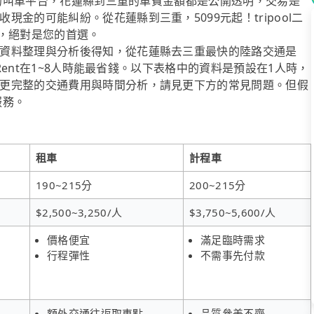
經營的叫車平台，花蓮縣到三重的車費金額都是公開透明，交易是
金的可能糾紛。從花蓮縣到三重，5099元起！tripool二
薦，絕對是您的首選。
資料整理與分析後得知，從花蓮縣去三重最快的陸路交通是
iRent在1~8人時能最省錢。以下表格中的資料是預設在1人時，
更完整的交通費用與時間分析，請見更下方的常見問題。但假
服務。
租車
計程車
190~215分
200~215分
$2,500~3,250/人
$3,750~5,600/人
價格便宜
滿足臨時需求
行程彈性
不需事先付款
額外交通往返取車點
品質參差不齊