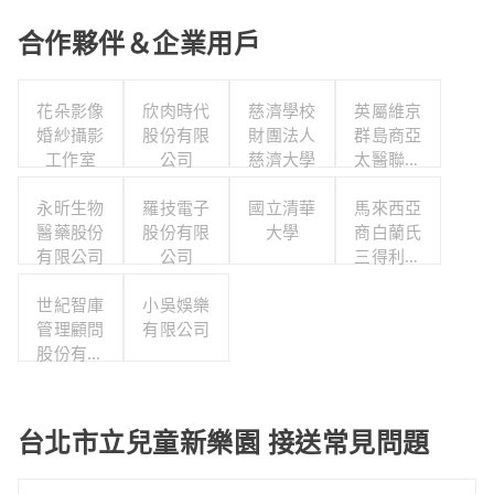
合作夥伴＆企業用戶
花朵影像
欣肉時代
慈濟學校
英屬維京
婚紗攝影
股份有限
財團法人
群島商亞
工作室
公司
慈濟大學
太醫聯股
份有限公
永昕生物
羅技電子
國立清華
司台灣分
馬來西亞
醫藥股份
股份有限
大學
商白蘭氏
公司
有限公司
公司
三得利股
份有限公
世紀智庫
小吳娛樂
司台灣分
管理顧問
有限公司
公司
股份有限
公司
台北市立兒童新樂園 接送常見問題