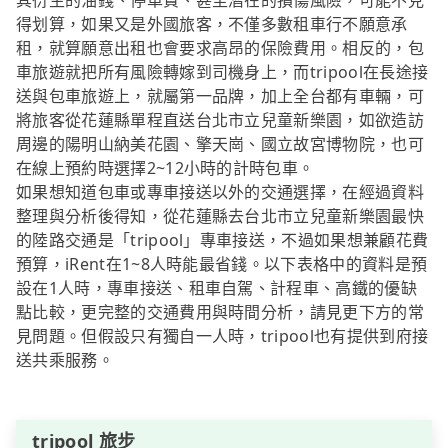
其衍生的油錢、停車費、甚至潛在的損傷風險，可能不見
得划算，如果又是外國旅客，不僅多數租車行不願意承
租，就算願意出租也會要求高昂的保險費用。相反的，包
車旅遊就把所有風險轉嫁到司機身上，而tripool在長途接
送與包車旅遊上，就屬第一品牌，加上全台都有車輛，可
將旅客從花蓮縣單程直送台北市立兒童新樂園，如欲造訪
周邊的陽明山納美花園、擎天崗、國立故宮博物院，也可
在線上預約時選擇2~12小時的計時包車。
如果想知道包車或專車接送以外的交通選擇，在經過資料
整理與分析後得知，從花蓮縣去台北市立兒童新樂園最快
的陸路交通是「tripool」專車接送，不過如果想兼顧花費
預算，iRent在1~8人時能最省錢。以下表格中的資料是預
設在1人時，專車接送、租車自駕、計程車、高鐵的優缺
點比較，更完整的交通費用與時間分析，請見更下方的常
見問題。但假設只有獨自一人時，tripool也有提供到府接
送共乘服務。
tripool 旅步