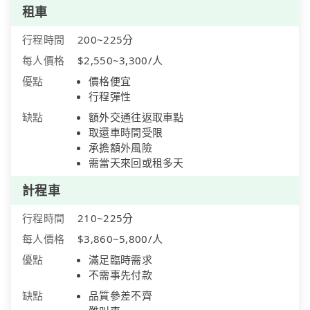
租車
行程時間
200~225分
每人價格
$2,550~3,300/人
優點
價格便宜
行程彈性
缺點
額外交通往返取車點
取還車時間受限
承擔額外風險
需當天來回或租多天
計程車
行程時間
210~225分
每人價格
$3,860~5,800/人
優點
滿足臨時需求
不需事先付款
缺點
品質參差不齊