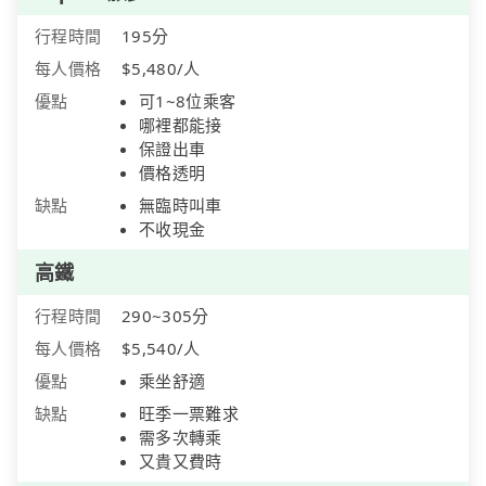
行程時間
195分
每人價格
$5,480/人
優點
可1~8位乘客
哪裡都能接
保證出車
價格透明
缺點
無臨時叫車
不收現金
高鐵
行程時間
290~305分
每人價格
$5,540/人
優點
乘坐舒適
缺點
旺季一票難求
需多次轉乘
又貴又費時