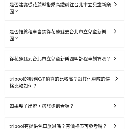
是否建議從花蓮縣搭乘高鐵前往台北市立兒童新樂
園？
從花蓮搭高鐵去台北市立兒童新樂園絕非最佳選擇，高
鐵較貴、費時，且難叫計程車前往高鐵站！南港-台北雖
是否推薦租車自駕從花蓮縣去台北市立兒童新樂
然一天最多時有101班車次，從最早06:15到22:50，過
園？
了末班車到清晨的時段，還是要找其他交通方案。假設
如果你有台灣駕照且對自己駕駛技術有信心，且在車上
從花蓮縣花蓮市前往最靠近的南港高鐵站，叫一輛計程
時不需要閉目養神（因為要自己開車），最重要的是你
車花費約5,200元、車程約225分鐘。抵達高鐵站後，步
從花蓮縣到台北市立兒童新樂園叫計程車划算嗎？
當天就要來回，那在花蓮路邊可隨租隨借的iRent應該是
行進站、現場購票並於月台排隊的時間約20分鐘，再乘
如選擇小黃直達，在花蓮可以透過app叫車的有55688台
你最便宜選擇。註冊完iRent的app後，可以每小時
坐7~8分鐘（平均8分）的高鐵從南港站前往台北高鐵
灣大車隊，如果在路邊攔不到車，也可考慮打電話至附
$115~205承租小轎車，每公里再額外加收$3.2，從花蓮
站，每人票價40元，再用15分鐘出站、等待車站前排班
tripool的服務C/P值真的比較高？跟其他車隊的價
近的計程車隊，如國聲計程車、花蓮建宏計程錶行計程
縣（花蓮市）到台北市立兒童新樂園的花費預估為
的計程車，搭上小黃後約花25分鐘、車費300元後，抵
格比較如何？
車、中美計程車等叫車看看。依照里程跳錶計算，價格
$2,550~3,300（金額差異來自於平假日、車款差異、抵
達台北市立兒童新樂園 (台北市士林區) 的目的地。全程
在服務品質許可下，乘客當然希望價格越便宜越好，而
約為3,860~5,800元間，若改選tripool的專車服務可再
達目的地後多久原路返回），雖已將eTag和可能的每小
加上轉車時間共4小時48分鐘，假設一人獨行，交通費總
市場上稍具規模且合法經營的業者，有以短程與城市為
更便宜。但如果你無法提前預約，或偏好臨時叫車，那
時40元路邊停車費用預估進去，但額外的汽車保險與可
如果親子出遊，搭旅步適合嗎？
計5,540元。不過花蓮縣領有合法執照的計程車僅有
主的台灣大車隊、大都會、LINE Taxi、Uber，機場接送
要注意花蓮縣僅有合法計程車約1,010輛，計程車密度為
能的罰單都需自付。再者，和運的iRent只提供最基本的
1,000多輛，計程車的密度為雙北的0.5%，換句話說，臨
適合的，另外旅步也特別為您心愛的寶貝準備了兒童座
則有肯驛、全鋒、格上租車、和運租車，包車旅遊則是
雙北的0.5%，也就是說要臨時叫到小黃的難度是台北或
車型，如Toyota Yaris、Prius C、Vios這類乘坐體驗較
時要叫小黃的難度是雙北大城市的200倍。縱使幸運攔到
椅及兒童用增高墊供您選購(租借300元/個)，讓您和孩子
KKDAY、KLOOK、叫車吧等。tripool旅步專注在長程
新北的200倍之多。再加上花蓮縣有些計程車司機不按錶
tripool有提供包車旅遊嗎？有價格表可參考嗎？
差的車款，如果人數超過四位，更是沒有較大的七人座
一輛小黃了，花蓮縣少部分小黃司機不按表收費，看乘