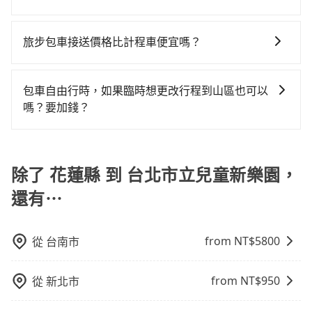
出遊時安全更有保障。
單程接送與跨縣市計時包車，不論從哪邊去哪裡（當然
計費，約有32%會採現場議價，建議最好先上網預約，
或九人座可供選擇，而且無人租車最令人詬病的就是車
客是外地人便漫天喊價或恣意繞路。但如果全程使用
tripool提供全台各地包括台北市立兒童新樂園與花蓮縣
也包括花蓮縣去台北市立兒童新樂園），全台保證出
以免當場被坑受騙。雖然花蓮縣到台北市立兒童新樂園
況，打開車門才發現仍有上一組乘客遺留的垃圾或者撞
tripool並到府專車接送，則僅需花費約5,480元，費時3
的包車旅遊，從單純的單趟接送到算時間的計時包車都
車。由於有高效的車輛調度能力，能以市價7~8折提供專
旅步包車接送價格比計程車便宜嗎？
的跳表小黃可能較為便宜，但當你們人數超過四位時，
凹的車門仍未被修理，每一次租車都好像在開樂透一
小時17分鐘。選擇搭乘高鐵而不預約包車，不僅至少額
有，可彈性選擇2~12小時的服務，滿足家族出遊、朋友
車到府服務，是絕大多數乘客出行的最佳選擇。
叫兩輛計程車的費用就貴了，改預約一輛tripool的九人
樣。另外，偶爾也會遇到明明已經預約了時間但上一位
外負擔60元車資，而且更會額外浪費91分鐘在轉乘與等
旅步的車資採固定費率與計程車需依行駛距離計費、且
聚會、婚喪喜慶等不同的需求。價格透明、無隱藏費
座廂型車最高可省$800。
用戶卻遲遲尚未歸還，又或者要還車時卻偏偏找不到停
車上，現在還不馬上來預約tripool！
遇塞車、停紅燈時等低速行駛時還需額外加價不同，旅
用，網站試算即真實價格，免去來回電話確認。一天包
包車自由行時，如果臨時想更改行程到山區也可以
車位，對於急著用車或者要載其他乘客的人來說就有不
步費用比計程車低，且能讓您更能輕鬆掌握交通開支。
車的價格可能跟其他車隊相差無幾，但是如果只需要短
嗎？要加錢？
小的風險。最後，雖然路邊隨租隨還看似方便，但實際
時數或者單程專車服務者，敢大聲說我們價格絕對最划
使用時還是有其區域的限制，實際可停靠的地點與你的
可以的，當您的旅程需要穿越山區或是高海拔地區時，
算。網站上可直接挑選小轎車、休旅車、或九人座箱型
上下車地點仍有段距離，在遇到下雨天或者載行李時，
旅步可能會根據行經的路線是否超過海拔1500公尺來進
車，如需10人以上巴士，請來信洽詢。
就顯得非常不便。
行額外的費用收取。但是，這些費用會在您下訂單後、
除了 花蓮縣 到 台北市立兒童新樂園，
出發前先與您進行確認，確保您明確知道所有的費用。
還有⋯
我們會透過Email的方式向您說明收費細節，讓您能更放
心地享受旅步為您提供的服務。
from NT$
5800
從
台南市
from NT$
950
從
新北市