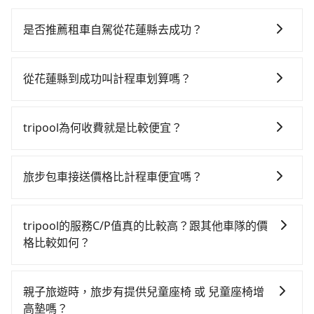
是否推薦租車自駕從花蓮縣去成功？
如果你有台灣駕照且對自己駕駛技術有信心，且在車上
時不需要閉目養神（因為要自己開車），最重要的是你
從花蓮縣到成功叫計程車划算嗎？
當天就要來回，那在花蓮路邊可隨租隨借的iRent應該是
如選擇小黃直達，在花蓮可以透過app叫車的有55688台
你最便宜選擇。註冊完iRent的app後，可以每小時
灣大車隊，如果在路邊攔不到車，也可考慮打電話至附
$115~205承租小轎車，每公里再額外加收$3.2，從花蓮
tripool為何收費就是比較便宜？
近的計程車隊，如美崙計程車、國聲計程車、蓮花計程
縣（花蓮市）到成功的花費預估為$1,900~2,600（金額
對於平常就有在使用長程專車接送服務的乘客來說，第
車等叫車看看。依照里程跳錶計算，價格約為
差異來自於平假日、車款差異、抵達目的地後多久原路
一次使用tripool的會擔心價格比市價便宜不少，是不是
2,580~3,900元間。不過花蓮縣僅有合法計程車約1,010
返回），雖已將eTag和可能的每小時40元路邊停車費用
旅步包車接送價格比計程車便宜嗎？
因為司機素質比較差、車上會有煙味、或者車齡過大，
輛，計程車密度為雙北的0.5%，也就是說要臨時叫到小
預估進去，但額外的汽車保險與可能的罰單都需自付。
旅步的車資採固定費率與計程車需依行駛距離計費、且
但事實恰恰相反。tripool不僅有嚴密的篩選機制，定期
黃的難度是台北或新北的200倍之多。如果當天或隔天也
再者，和運的iRent只提供最基本的車型，如Toyota
遇塞車、停紅燈時等低速行駛時還需額外加價不同，旅
淘汰顧客評分較低的司機，且車輛均要求5年內新車，司
要原路返回，成功的計程車更難叫，該縣市僅有約351輛
tripool的服務C/P值真的比較高？跟其他車隊的價
Yaris、Prius C、Vios這類乘坐體驗較差的車款，如果人
步費用比計程車低，且能讓您更能輕鬆掌握交通開支。
機也絕對不會在車內吸煙，於新冠肺炎期間也絕對全程
計程車，建議事先做好規劃。再加上花蓮縣有些計程車
格比較如何？
數超過四位，更是沒有較大的七人座或九人座可供選
配戴口罩。tripool之所以能將價格壓在市價7~8折的主
司機不按錶計費，約有32%會採現場議價，建議最好先
擇，而且無人租車最令人詬病的就是車況，打開車門才
在服務品質許可下，乘客當然希望價格越便宜越好，而
因來自於自行研發的AI車輛調度演算法，能有效降低空
上網預約，以免當場被坑受騙。雖然花蓮縣到成功的跳
發現仍有上一組乘客遺留的垃圾或者撞凹的車門仍未被
市場上稍具規模且合法經營的業者，有以短程與城市為
車率，也就是提高俗稱「回頭車」的比例。這不僅體現
親子旅遊時，旅步有提供兒童座椅 或 兒童座椅增
表小黃可能較為便宜，但仍有臨時攔不到車以及計程車
修理，每一次租車都好像在開樂透一樣。另外，偶爾也
主的台灣大車隊、大都會、LINE Taxi、Uber，機場接送
在成本的控制，更是在傳統旺季（年假、端午、中秋、
高墊嗎？
司機不跳錶計費的風險，如你們人數在五人以上，分坐
會遇到明明已經預約了時間但上一位用戶卻遲遲尚未歸