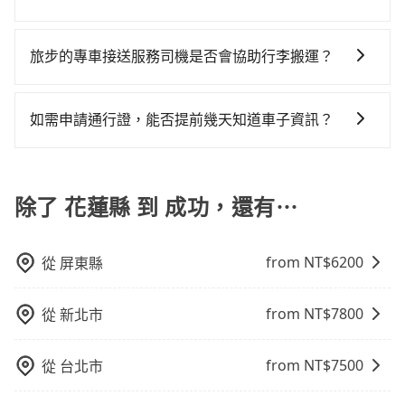
則有肯驛、全鋒、格上租車、和運租車，包車旅遊則是
雙十等）能用更少的司機來服務更多的旅客，意味著使
兩台計程車就不太方便，反而能事先預約且品質穩定的
還，又或者要還車時卻偏偏找不到停車位，對於急著用
是的，我們提供兒童安全座椅。一台車至多提供一個兒
KKDAY、KLOOK、叫車吧等。tripool旅步專注在長程
用到不熟悉的司機或者轉單給其他車行的情況比同行更
tripool，可能更適合你。
車或者要載其他乘客的人來說就有不小的風險。最後，
童座椅。每趟每個租金 NT$300。您可以在預定服務時
單程接送與跨縣市計時包車，不論從哪邊去哪裡（當然
旅步的專車接送服務司機是否會協助行李搬運？
低，如此便反應在服務品質的控管會更佳。但tripool網
雖然路邊隨租隨還看似方便，但實際使用時還是有其區
填寫您的需求。
也包括花蓮縣去成功），全台保證出車。由於有高效的
站上的價格是動態的，一般來說越早預訂價格越優，且
域的限制，實際可停靠的地點與你的上下車地點仍有段
是的，旅步的司機會協助乘客搬運行李，讓您無需擔心
車輛調度能力，能以市價7~8折提供專車到府服務，是絕
保證前一天中午以前均可全額取消退費，如已經決定好
距離，在遇到下雨天或者載行李時，就顯得非常不便。
行李搬運的問題，享受更輕鬆的旅程。
大多數乘客出行的最佳選擇。
如需申請通行證，能否提前幾天知道車子資訊？
要從花蓮縣去成功，請儘早下訂以把握最划算的價格。
為了讓旅步貴賓能夠享有更多取消訂單的彈性，我們提
供用車前一天凌晨六點前取消訂單的服務。所以我們會
在用車前一天才開始安排車輛，並於用車前一天晚上8點
除了 花蓮縣 到 成功，還有⋯
提供服務司機和車輛資訊。如果您有特殊的用車需求，
可事先將您的需求寄至旅步的客服信箱：
from NT$
6200
從
屏東縣
booking@tripool.app，將有專人協助回覆確認是否能
協助安排。」
from NT$
7800
從
新北市
from NT$
7500
從
台北市