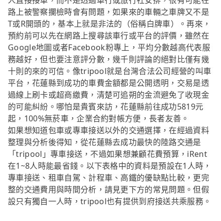
人直接接單，而不是透過車行或旅行社安排，很有可能在
路上被警察攔檢時會有問題，如果來的車輛之車牌又不是
T或R開頭的，基本上就是非法的（俗稱白牌車）。再來，
預約前可以先在網路上搜尋該車行或平台的評價，雖然在
Google地圖或者Facebook粉專上，平均分數越高代表服
務越好，但也要注意評分數，幾千則評論的絕對比僅有幾
十則的來的可信。像tripool就是台灣合法公司經營的叫車
平台，花蓮縣到成功的車費金額都是公開透明，交易是透
過線上刷卡或超商繳費，清楚可追朔的金流避免了收現金
的可能糾紛。哪怕是貴賓來訪，花蓮縣前往成功5819元
起，100%無菸車，企業合約對帳方便，長者友善。
如果想知道包車或專車接送以外的交通選擇，在經過資料
整理與分析後得知，從花蓮縣去成功最快的陸路交通是
「tripool」專車接送，不過如果想兼顧花費預算，iRent
在1~8人時能最省錢。以下表格中的資料是預設在1人時，
專車接送、租車自駕、計程車、高鐵的優缺點比較，更完
整的交通費用與時間分析，請見更下方的常見問題。但假
設只有獨自一人時，tripool也有提供到府接送共乘服務。