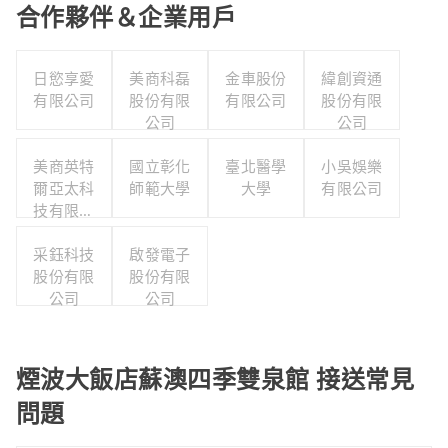
合作夥伴＆企業用戶
日慾享愛
美商科磊
金車股份
緯創資通
有限公司
股份有限
有限公司
股份有限
公司
公司
美商英特
國立彰化
臺北醫學
小吳娛樂
爾亞太科
師範大學
大學
有限公司
技有限公
司
采鈺科技
啟發電子
股份有限
股份有限
公司
公司
煙波大飯店蘇澳四季雙泉館 接送常見
問題