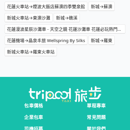
花蓮火車站→煙波大飯店蘇澳四季雙泉館
新城→蘇澳
新城火車站→東澳沙灘
新城→礁溪
花蓮漫波星辰沙灘車 - 天空之鏡 花蓮沙灘車 花蓮必玩熱門推薦 曼波海灘 花蓮網美景點 曼波沙灘車 人氣沙灘車→張美阿嬤農場
花蓮機場→晶泉丰旅 Wellspring By Silks
新城→羅東
新城火車站→羅東火車站
包車價格
單程專車
企業包車
常見問題
司機招募
關於我們