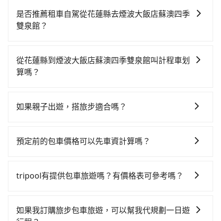
是否推薦租車自駕從花蓮縣去煙波大飯店蘇澳四季
雙泉館？
如果你有台灣駕照且對自己駕駛技術有信心，且在車上
時不需要閉目養神（因為要自己開車），最重要的是你
從花蓮縣到煙波大飯店蘇澳四季雙泉館叫計程車划
當天就要來回，那在花蓮路邊可隨租隨借的iRent應該是
算嗎？
你最便宜選擇。註冊完iRent的app後，可以每小時
如選擇小黃直達，在花蓮可以透過app叫車的有55688台
$115~205承租小轎車，每公里再額外加收$3.2，從花蓮
灣大車隊，如果在路邊攔不到車，也可考慮打電話至附
縣（新城鄉）到煙波大飯店蘇澳四季雙泉館的花費預估
如果親子出遊，搭旅步適合嗎？
近的計程車隊，如人人計程車、大漢計程車等叫車看
為$1,600~2,200（金額差異來自於平假日、車款差異、
適合的，另外旅步也特別為您心愛的寶貝準備了兒童座
看。依照里程跳錶計算，價格約為2,120~3,200元間。不
抵達目的地後多久原路返回），雖已將eTag和可能的每
椅及兒童用增高墊供您選購(租借300元/個)，讓您和孩子
過花蓮縣僅有合法計程車約1,010輛，計程車密度為雙北
小時40元路邊停車費用預估進去，但額外的汽車保險與
預定前的包車價格可以先車資計算嗎？
出遊時安全更有保障。
的0.5%，也就是說要臨時叫到小黃的難度是台北或新北
可能的罰單都需自付。再者，和運的iRent只提供最基本
可以的，旅步的官網、APP提供24小時即時查價功能，
的200倍之多。如果當天或隔天也要原路返回，宜蘭縣蘇
的車型，如Toyota Yaris、Prius C、Vios這類乘坐體驗
無隱藏費用，讓您可以隨時掌握交通開支。
澳鎮的計程車也不是這麼好叫，建議事先做好規劃。再
tripool有提供包車旅遊嗎？有價格表可參考嗎？
較差的車款，如果人數超過四位，更是沒有較大的七人
加上花蓮縣有些計程車司機不按錶計費，約有32%會採
座或九人座可供選擇，而且無人租車最令人詬病的就是
tripool提供全台各地包括煙波大飯店蘇澳四季雙泉館與
現場議價，建議最好先上網預約，以免當場被坑受騙。
車況，打開車門才發現仍有上一組乘客遺留的垃圾或者
花蓮縣的包車旅遊，從單純的單趟接送到算時間的計時
如果我訂購旅步包車旅遊，可以幫我代規劃一日遊
雖然花蓮縣到煙波大飯店蘇澳四季雙泉館的跳表小黃可
撞凹的車門仍未被修理，每一次租車都好像在開樂透一
包車都有，可彈性選擇2~12小時的服務，滿足家族出