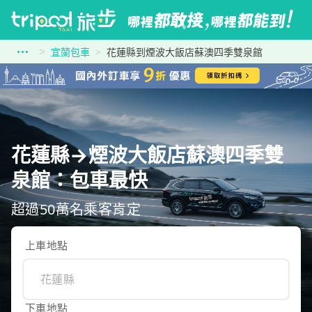
宜蘭包車
花蓮縣到煙波大飯店蘇澳四季雙泉館
花蓮縣→煙波大飯店蘇澳四季雙
泉館：包車最快
超過50萬名乘客肯定
上車地點
下車地點