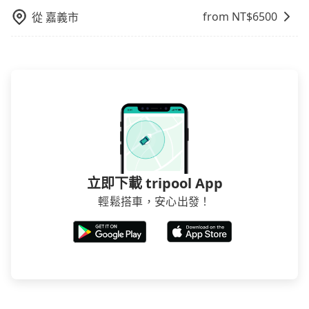
煩，有些時候直接打電話問的價格可能比民宿訂房網來
from NT$
6500
從
嘉義市
得便宜，但缺點就是多數要匯款並再人工確認。假如不
介意多花一點錢省下這些瑣碎的事，台灣本土的AsiaYo
或者國際Airbnb都值得推薦。
立即下載 tripool App
輕鬆搭車，安心出發！