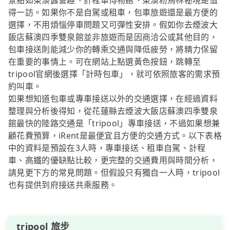
景點如東澳露營趣、計程車博物館、東澳粉鳥林秘境是值
得一訪。如果你不是自駕或租車，包車旅遊還是最方便的
選擇，不用煩惱停車問題又可彈性安排。假如你去煙波大
飯店蘇澳四季雙泉館並非旅遊而是因商洽公或其他目的，
包車接送則能減少你的轉乘交通與降低疲勞，將精力保留
在重要的事情上。可在網站上點選黃色按鈕，跳轉至
tripool官網後選擇「計時包車」，就可依照旅客的需求預
約叫車。
如果想知道包車或專車接送以外的交通選擇，在經過資料
整理與分析後得知，從花蓮縣去煙波大飯店蘇澳四季雙泉
館最快的陸路交通是「tripool」專車接送，不過如果想兼
顧花費預算，iRent是最便宜且方便的交通方式。以下表格
中的資料是預設在3人時，專車接送、租車自駕、計程
車、高鐵的優缺點比較，更完整的交通費用與時間分析，
請見更下方的常見問題。但假設只有獨自一人時，tripool
也有提供到府接送共乘服務。
tripool 旅步