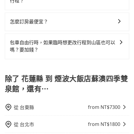
行程？
能較為便宜，但仍有臨時攔不到車以及計程車司機不跳
樣。另外，偶爾也會遇到明明已經預約了時間但上一位
遊、朋友聚會、婚喪喜慶等不同的需求。價格透明、無
錶計費的風險，如你們人數在五人以上，分坐兩台計程
用戶卻遲遲尚未歸還，又或者要還車時卻偏偏找不到停
抱歉！目前旅步的包車服務只能提供交通接送服務，暫
隱藏費用，網站試算即真實價格，免去來回電話確認。
車就不太方便，反而能事先預約且品質穩定的tripool，
車位，對於急著用車或者要載其他乘客的人來說就有不
時還沒有規劃行程的服務。
一天包車的價格可能跟其他車隊相差無幾，但是如果只
怎麼訂房最便宜？
可能更適合你。
小的風險。最後，雖然路邊隨租隨還看似方便，但實際
需要短時數或者單程專車服務者，敢大聲說我們價格絕
使用時還是有其區域的限制，實際可停靠的地點與你的
現在旅客預訂飯店已經很少透過旅行社，大多是透過
對最划算。網站上可直接挑選小轎車、休旅車、或九人
上下車地點仍有段距離，在遇到下雨天或者載行李時，
OTA (online travel agent) 來完成，除了可以快速依據
座箱型車，如需10人以上巴士，請來信洽詢。
包車自由行時，如果臨時想更改行程到山區也可以
就顯得非常不便。
地區、價位、人數、特殊需求來搜尋適合的旅店與房
嗎？要加錢？
型，更重要的是通常價格是官網的6~8折，如果又有加入
可以的，當您的旅程需要穿越山區或是高海拔地區時，
會員或者使用特定的信用卡，還可以累積點數做現金回
旅步可能會根據行經的路線是否超過海拔1500公尺來進
饋或未來換取免費的住房。台灣人常用的線上訂房平台
行額外的費用收取。但是，這些費用會在您下訂單後、
除了 花蓮縣 到 煙波大飯店蘇澳四季雙
有Booking.com、Agoda.com、Hotels.com、
出發前先與您進行確認，確保您明確知道所有的費用。
Expedia.com、Trip.com等。正常來說，線上刷卡付款
泉館，還有⋯
我們會透過Email的方式向您說明收費細節，讓您能更放
完後預定就完成，事先不用電話確認空房，事後也不用
心地享受旅步為您提供的服務。
告知付款完畢，一切都能在網路上操作。但有些較冷門
或規模較小的飯店，有可能再多平台同時上架而發生超
from NT$
7300
從
台東縣
賣的現象，便有可能到了現場卻沒房可住的窘境，所以
在預定時要不選擇評分高、評論多的飯店，不然就是還
from NT$
1800
從
台北市
要再人工電話與飯店確認。預訂民宿方面，如不怕麻