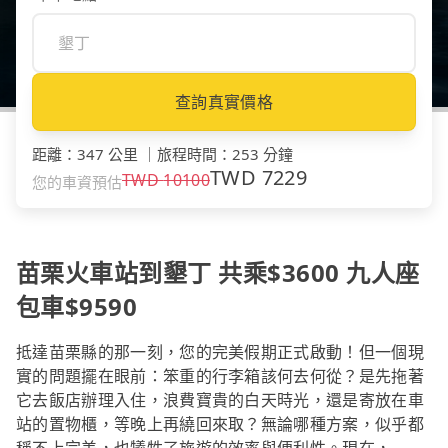
查詢真實價格
距離
：
347 公里
｜
旅程時間
：
253 分鐘
TWD
7229
TWD
10100
您的車資預估
苗栗火車站到墾丁 共乘$3600 九人座
包車$9590
抵達苗栗縣的那一刻，您的完美假期正式啟動！但一個現
實的問題擺在眼前：笨重的行李箱該何去何從？是先拖著
它去飯店辦理入住，浪費寶貴的白天時光，還是寄放在車
站的置物櫃，等晚上再繞回來取？無論哪種方案，似乎都