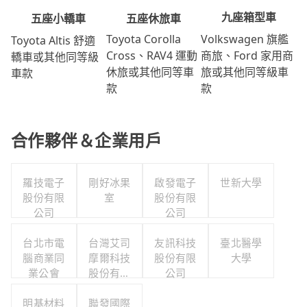
九座箱型車
五座休旅車
五座小轎車
Volkswagen 旗艦
Toyota Corolla
Toyota Altis 舒適
商旅、Ford 家用商
Cross、RAV4 運動
轎車或其他同等級
旅或其他同等級車
休旅或其他同等車
車款
款
款
合作夥伴＆企業用戶
羅技電子
剛好冰果
啟發電子
世新大學
股份有限
室
股份有限
公司
公司
台北市電
台灣艾司
友訊科技
臺北醫學
腦商業同
摩爾科技
股份有限
大學
業公會
股份有限
公司
公司
明基材料
聯發國際