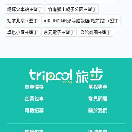
銅鑼火車站→墾丁
竹南獅山親子公園→墾丁
站前北京→墾丁
AlRLlNElNN頭等艙飯店(站前館)→墾丁
卓也小屋→墾丁
京元電子→墾丁
公館商圈→墾丁
包車價格
單程專車
企業包車
常見問題
司機招募
關於我們