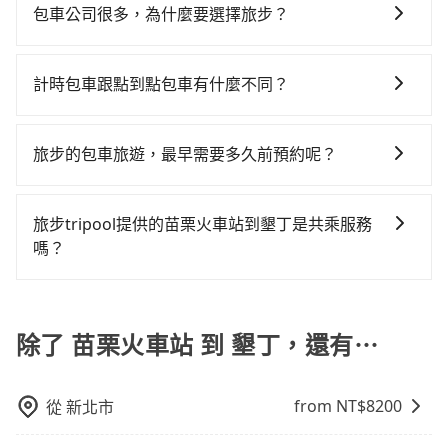
沒有到達海拔1500公里以上的山區，行程都是可以依照
8,745~10,500元間，但如改預約tripool可省高達
約40元）、保險費、罰單另計多數租車合約上都會載明
包車公司很多，為什麼要選擇旅步？
墾丁 (屏東縣恆春鎮) 的目的地。全程加上轉車時間共4小
您的需求安排的。
$3,300。但如果你無法提前預約，或偏好臨時叫車，那
每日里程限定200~400公里，超過還會額外加收
時35分鐘，假設4位同行，高鐵加轉乘之平均每人花費為
旅步非常重視司機的審查和車輛的維護，我們的價格政
要注意苗栗縣僅有合法計程車約380輛，計程車密度為雙
100~2,000元不等的費用。由於絕大多數的租車公司都
2,040元。不過苗栗縣領有合法執照的計程車僅有400多
策也是完全透明的，不會有任何隱藏費用。此外，我們
北的0.5%，也就是說要臨時叫到小黃的難度是台北或新
計時包車跟點到點包車有什麼不同？
沒有提供甲租乙還的服務，假設你當天就往返苗栗火車
輛，計程車的密度為雙北的0.5%，換句話說，臨時要叫
提供更彈性的取消訂單規定，並致力於提供高品質的包
北的200倍之多。如果當天或隔天也要原路返回，墾丁所
站與墾丁，預計的小轎車花費為$4,600或九人座
小黃的難度是雙北大城市的200倍。縱使幸運攔到一輛小
計時包車和點到點包車都是包車服務的形式，但有一些
車服務。選擇旅步絕對是明智的選擇之一。
在的屏東縣的計程車更難叫，該縣市僅有約368輛計程
$7,600。當然這金額比搭計程車便宜，但如果你當天只
黃了，苗栗縣少部分小黃司機不按表收費，看乘客是外
不同之處： 計時包車：計時包車是按照用車時間來計
旅步的包車旅遊，最早需要多久前預約呢？
車，建議事先做好規劃。再加上苗栗縣有些計程車司機
需要單程前往，隔天或多天後才需返回，租車就非常不
地人便漫天喊價或恣意繞路。但如果全程使用tripool並
費，通常以每小時為單位，客戶可以根據自己的需要預
不按錶計費，約有34%會採現場議價，建議最好先上網
方便。再者，租車地點可能離苗栗火車站還有段路，且
到府專車接送，則每人平均花費約1,810元，費時4小時
當您的行程確定後，建議盡早預訂包車服務，因為旅步
定一定時間的包車服務。這種服務適用於需要在城市內
預約，以免當場被坑受騙。綜合以上，無論在價格或服
須配合車行營業時間做租還動作，另外承租過程繁瑣，
13分鐘。選擇搭乘高鐵而不預約包車，不僅每人至少額
提供早鳥優惠，您越早預訂就能享有更優惠的價格。所
多個地點間來回穿梭的客戶，例如市區觀光、商務差旅
旅步tripool提供的苗栗火車站到墾丁是共乘服務
務品質上，tripool都是你從苗栗火車站到墾丁的最佳選
租還通常需額外花費30分鐘做簽約與車體檢查，甚至還
外負擔230元車資，而且更會額外浪費22分鐘在轉乘與
以不妨趁早訂購，享受更划算的價格。
等。 點到點包車：點到點包車是按照里程和目的地來計
嗎？
擇。
要先自行加滿油，如遇到不肖業者，還車時可能遭遇各
等車上，現在還不馬上來預約tripool！如果你是三人以
費，客戶可以預先告知出發地點A到目的地B，會根據路
種莫名理由而被額外收費，風險可謂不小。
下要乘車，也可參考tripool的拼車共乘服務，最多可再
tripool除了共乘拼車服務外，也有包車到府接送服務，
線和里程來計算費用。這種服務通常適用於單程或從一
節省50%的交通費用。
預約時都依照乘客需求做選擇。如需專車接送，車內除
個城市到另一個城市的長途包車。
了司機以外，從上車到下車期間，都不會再有其他陌生
除了 苗栗火車站 到 墾丁，還有⋯
人出現。如選擇共乘服務，則會依照其他共乘乘客做彈
性調度安排，路線上會盡可能以順路為優先，載客數也
from NT$
8200
從
新北市
不會超過座位的上限。