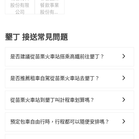
股份有限
餐飲事業
公司
股份有限
公司
墾丁 接送常見問題
是否建議從苗栗火車站搭乘高鐵前往墾丁？
若要從苗栗火車站搭高鐵前往墾丁，高鐵較貴、費時，
且難叫計程車前往高鐵站！不過從最早一班車07:13到末
是否推薦租車自駕從苗栗火車站去墾丁？
班車21:58，苗栗-左營一天最多僅16班次，如果行程緊
如你有駕照又不排斥自駕，且又不需要利用移動的時間
湊或趕不上末班車，那就該考慮預約專車接送。假設從
在車上休息，那在苗栗火車站所在的苗栗縣苗栗市有3間
苗栗火車站 (苗栗縣苗栗市) 前往最靠近的苗栗高鐵站，
從苗栗火車站到墾丁叫計程車划算嗎？
租車車行，比方說金昌租車、客利達小客車租賃、裕璞
叫一輛計程車花費約300元、車程約19分鐘。抵達高鐵
如選擇小黃直達，在苗栗可以透過app叫車的有55688台
企業。一般租車以天為單位，小轎車如Toyota Altis、
站後，步行進站、現場購票並於月台排隊的時間約15分
灣大車隊，如果在路邊攔不到車，也可考慮打電話至苗
Nissan Tiida，一天租金約$1,500，九人座如Hyundai
鐘，再乘坐87分鐘的高鐵從苗栗站前往左營高鐵站，每
預定包車自由行時，行程都可以隨便安排嗎？
栗火車站附近的計程車隊，如第一無線金昌計程車、北
Starex或Volkswagen T5，一天$4,500起，油錢（每公
人票價1,060元，再用10分鐘出站、等待車站前排班的計
只要不超出您選用的用車時間及行程總公里數，且行程
龍交通等叫車看看。依照里程跳錶計算，價格約為
里約3元）、eTag（每公里約1元）、路邊停車（每小時
程車，搭上小黃後約花144分鐘、車費3,600元後，抵達