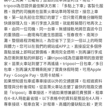
稱不上完美，也犧牲了旅遊的效率與便利性。現在，
tripool為您提供最佳解決方案：「多點上下車」客製化服
務。我們的司機將在苗栗火車站準時等候您，接您上車
後，第一站先前往您預訂的墾丁。您只需花費幾分鐘時間
快速辦理入住、將行李放入房間，就能輕裝簡行地再次上
車，由同一位司機、同一台車，無縫接軌地將您直送今日
的重頭戲——鹿境梅花鹿生態園區、恆春夜市、南灣沙
灘。整個過程流暢無比，為您省下了至少一倍以上的時間
與體力。您可以在我們的網站或APP上，直接設定多個停
靠點並線上即時試算價格，費用完全透明。別再讓行李成
為您衝刺景點的絆腳石，讓tripool成為您最聰明的旅遊管
家。苗栗火車站到墾丁不再遙遠。tripool一日包車／多日
包車，別再讓大眾轉乘耗掉了寶貴休假時間，可用Apple
Pay、Google Pay、信用卡結帳。
如果想知道包車或專車接送以外的交通選擇，在經過資料
整理與分析後得知，從苗栗火車站去墾丁最快的陸路交通
是「tripool」專車接送，不過如果想兼顧花費預算，租車
在4~8人時能最省錢。以下表格中的資料是預設在4人時，
專車接送、租車自駕、計程車、高鐵的優缺點比較，更完