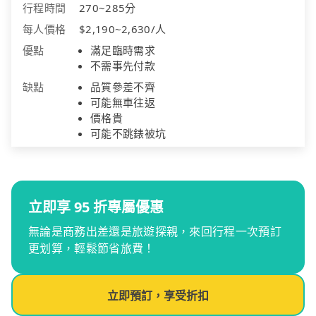
行程時間
270~285分
每人價格
$2,190~2,630/人
優點
滿足臨時需求
不需事先付款
缺點
品質參差不齊
可能無車往返
價格貴
可能不跳錶被坑
立即享 95 折專屬優惠
無論是商務出差還是旅遊探親，來回行程一次預訂
更划算，輕鬆節省旅費！
立即預訂，享受折扣