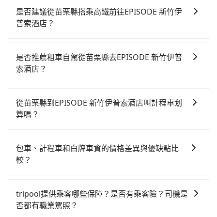
是否建議從苗栗縣搭乘高鐵前往EPISODE 新竹伊
普索酒店？
從苗栗搭高鐵去EPISODE 新竹伊普索酒店絕非最佳選
擇，高鐵較貴、費時、轉車麻煩，且難叫計程車前往高
是否推薦租車自駕從苗栗縣去EPISODE 新竹伊普
鐵站！苗栗-新竹雖然一天最多時有32班車次，從最早
索酒店？
06:24到23:00，過了末班車到清晨的時段，還是要找其
如果你有台灣駕照且對自己駕駛技術有信心，且需要絕
他交通方案。假設從苗栗縣竹南鎮前往最靠近的苗栗高
對的時間彈性，最重要的是你當天就要來回，那在苗栗
鐵站，叫一輛計程車花費約500元、車程約25分鐘。抵
從苗栗縣到EPISODE 新竹伊普索酒店叫計程車划
路邊可隨租隨借的iRent應該是你最便宜選擇。註冊完
達高鐵站後，步行進站、現場購票並於月台排隊的時間
算嗎？
iRent的app後，可以每小時$115~205承租小轎車，每
約15分鐘，再乘坐11~14分鐘（平均12分）的高鐵從苗
如選擇小黃直達，在苗栗可以透過app叫車的有55688台
公里再額外加收$3.2，從苗栗縣（竹南鎮）到EPISODE
栗站前往新竹高鐵站，每人票價140元，再用5分鐘出
灣大車隊，如果在路邊攔不到車，也可考慮打電話至附
新竹伊普索酒店的花費預估為$500~950（金額差異來自
站、等待車站前排班的計程車，搭上小黃後約花30分
包車、計程車和白牌車資的價格差異與優缺點比
近的計程車隊，如通順計程車、竹南計程車、尚好車行
於平假日、車款差異、抵達目的地後多久原路返回），
鐘、車費400元後，抵達EPISODE 新竹伊普索酒店 (新
較？
等叫車看看。依照里程跳錶計算，價格約為720~900元
雖已將eTag和可能的每小時40元路邊停車費用預估進
竹市東區) 的目的地。全程加上轉車時間共1小時22分
包車、計程車或白牌車。主要價格差異和優缺點如下： -
間。不過苗栗縣僅有合法計程車約380輛，計程車密度為
去，但額外的汽車保險與可能的罰單都需自付。再者，
鐘，假設5位同行，高鐵加轉乘之平均每人花費為500
包車：優點是搭乘舒適可以根據自己的需求安排時間和
雙北的0.5%，也就是說要臨時叫到小黃的難度是台北或
和運的iRent只提供最基本的車型，如Toyota Yaris、
tripool提供乘客哪些保障？是否有乘客險？司機是
元。不過苗栗縣領有合法執照的計程車僅有400多輛，計
地點上車較客製化。此外，司機還會提供各種旅遊建議
新北的200倍之多。再加上苗栗縣有些計程車司機不按錶
Prius C、Vios這類乘坐體驗較差的車款，如果人數超過
否都有職業駕照？
程車的密度為雙北的0.5%，換句話說，臨時要叫小黃的
與資訊。長途接送價格比計程車車資更優惠。 - 計程
計費，約有34%會採現場議價，建議最好先上網預約，