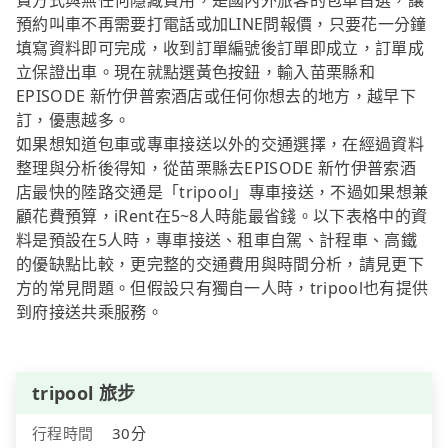
費方式與無任何隱藏費用，是國內外旅客的包車首選，讓
預約叫車不再需要打電話或加LINE問報價，只要花一分鐘
填寫資料即可完成，收到訂單編號後訂單即成立，訂單成
立保證出車。現在就點選黃色按鈕，輸入苗栗縣和
EPISODE 新竹伊普索酒店或任何你想去的地方，越早下
訂，優惠越多。
如果想知道包車或專車接送以外的交通選擇，在經過資料
整理與分析後得知，從苗栗縣去EPISODE 新竹伊普索酒
店最快的陸路交通是「tripool」專車接送，不過如果想兼
顧花費預算，iRent在5~8人時能最省錢。以下表格中的資
料是預設在5人時，專車接送、租車自駕、計程車、高鐵
的優缺點比較，更完整的交通費用與時間分析，請見更下
方的常見問題。但假設只有獨自一人時，tripool也有提供
到府接送共乘服務。
tripool 旅步
行程時間
30分