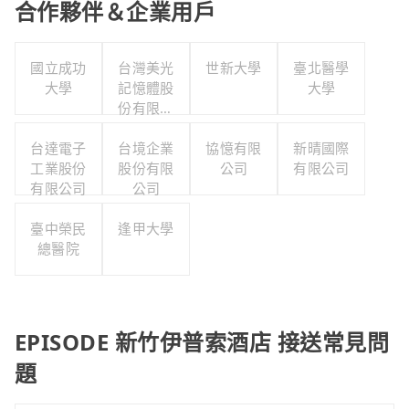
合作夥伴＆企業用戶
國立成功
台灣美光
世新大學
臺北醫學
大學
記憶體股
大學
份有限公
司
台達電子
台境企業
協憶有限
新晴國際
工業股份
股份有限
公司
有限公司
有限公司
公司
臺中榮民
逢甲大學
總醫院
EPISODE 新竹伊普索酒店 接送常見問
題