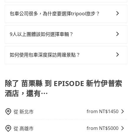
四位，更是沒有較大的七人座或九人座可供選擇，而且
難度是雙北大城市的200倍。縱使幸運攔到一輛小黃了，
旅步提供最高500萬的乘客險，且只接受通過旅步嚴格審
車：優點是24小時隨叫隨到，價格按錶計費，但若遇交
以免當場被坑受騙。雖然苗栗縣到EPISODE 新竹伊普索
無人租車最令人詬病的就是車況，打開車門才發現仍有
苗栗縣少部分小黃司機不按表收費，看乘客是外地人便
查，符合職業駕駛資格的司機入隊服務，所提供之車輛
通塞車時亦會加收延遲費用，一般屬短程接駁為主。 -
酒店的跳表小黃可能較為便宜，但當你們人數超過四位
包車公司很多，為什麼要選擇tripool旅步？
上一組乘客遺留的垃圾或者撞凹的車門仍未被修理，每
漫天喊價或恣意繞路。但如果全程使用tripool並到府專
也都經過細心維護及保養，以確保您的乘車安全。
白牌車：優點是價格相對較低，有的還可喊價。但安全
時，叫兩輛計程車的費用就貴了，若改選tripool的專車
一次租車都好像在開樂透一樣。另外，偶爾也會遇到明
車接送，則每人平均花費約280元，費時30分鐘。選擇
旅步提供多種車型，從轎車、休旅車到九人座，讓您可
性和服務質量無法保障，需要自行承擔風險，遇到狀況
服務可再更便宜。
明已經預約了時間但上一位用戶卻遲遲尚未歸還，又或
搭乘高鐵而不預約包車，不僅每人至少額外負擔220元車
以依照您行程人數的需求進行選擇。此外，為確保您的
事後也無法申訴退費。
9人以上團體該如何選擇車輛？
者要還車時卻偏偏找不到停車位，對於急著用車或者要
資，而且更會額外浪費52分鐘在轉乘與等車上，現在還
旅途安全無憂，我們的司機都是專業且可靠的職業駕
載其他乘客的人來說就有不小的風險。最後，雖然路邊
不馬上來預約tripool！如果你是三人以下要乘車，也可
在Line群組或Facebook社團裡，有司機標榜能提供乘坐
駛。關於價格，旅步官網可一鍵即時查價，所示價格絕
隨租隨還看似方便，但實際使用時還是有其區域的限
參考tripool的拼車共乘服務，最多可再節省50%的交通
9人以上之廂型車，其實屬違法。在現行法律下，營業小
無隱藏費用，且還提供優於其他業者更彈性的取消政
如何使用包車深度探訪周邊景點？
制，實際可停靠的地點與你的上下車地點仍有段距離，
費用。
客車最多座位數量就是9人，如扣掉司機就只能乘坐8位
策，讓您在規劃行程時能更無後顧之憂。無論您是要前
在遇到下雨天或者載行李時，就顯得非常不便。
使用包車進行深度探訪周邊景點時，可以充分利用包車
乘客，如果要10人以上就是營業大客車的範疇，也就是
往市區還是郊區，我們都可以為您提供最佳的旅遊體
的便利性和彈性，探訪更多的景點，並且可以按照自己
中型巴士或大型遊覽車。非法改裝的車輛，不僅與車輛
驗。所以，如果您正在尋找一家可靠的包車公司，
的節奏和時間進行遊覽。除了景點本身，還可以體驗周
除了 苗栗縣 到 EPISODE 新竹伊普索
行照不符，連司機的駕照都會不符。在路上被警察盤查
tripool旅步絕對是您值得信任的不二選擇！
邊的文化和風俗，品嚐當地的美食，與當地人交流，深
請下車終止行程事小，如果發生意外，保險公司可不予
酒店，還有⋯
入體驗當地的生活和文化。在探訪景點時，可以積極尋
賠償就事大了。千萬別為了省小錢而把朋友親人的安全
找當地導遊或者向當地居民請教，了解更多的深度資訊
給賭上。通常人數沒有超過10位，建議預約一台九人座
和內幕，並且可以在旅途中收集更多的故事和經驗，豐
與一台小轎車比較划算，如人數超過12位就一定是叫一
from NT$
1450
從
新北市
富自己的旅程。
台中巴比較方便。但也有例外，比方說有些山區或路段
是禁止大客車通行的，建議在預定時最好先與車行或平
from NT$
5000
從
高雄市
台確認。