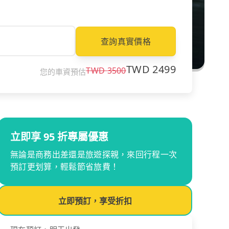
查詢真實價格
TWD
2499
TWD
3500
您的車資預估
立即享 95 折專屬優惠
無論是商務出差還是旅遊探親，來回行程一次
預訂更划算，輕鬆節省旅費！
立即預訂，享受折扣