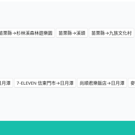
苗栗縣→杉林溪森林遊樂園
苗栗縣→溪頭
苗栗縣→九族文化村
日月潭
7-ELEVEN 信東門市→日月潭
尚順君樂飯店→日月潭
麥