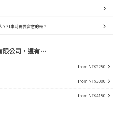
一些不同之處： 計時包車：計時包車是按照用車時間來計費，
性和服務質量無法保障，需要自行承擔風險，遇到狀況事後也
務品質上，tripool都是你從苗栗縣到全航汽車客運股份有
用時還是有其區域的限制，實際可停靠的地點與你的上下車地
定一定時間的包車服務。這種服務適用於需要在城市內多個地
得非常不便。
。 點到點包車：點到點包車是按照里程和目的地來計費，客戶
交通方式： 公車或客運：乘坐公車或客運到達或離開火車站，
和里程來計算費用。這種服務通常適用於單程或從一個城市到另
車站，方便快捷但昂貴。 捷運/輕軌：通過捷運或輕軌到達或
人？訂車時需要留意的是？
離開火車站，是最便利的，無需與人共乘、快速抵達。
序和道路安全，政府會實施高乘載管制，限制只有符合以下四
小型車，(二) 大型客車，(三) 計程車，(四) 駕駛或乘客持有
通行證之小型車。如果您的出行路線會經過高乘載管制時段和
份有限公司，還有⋯
from NT$
2250
from NT$
3000
from NT$
4150