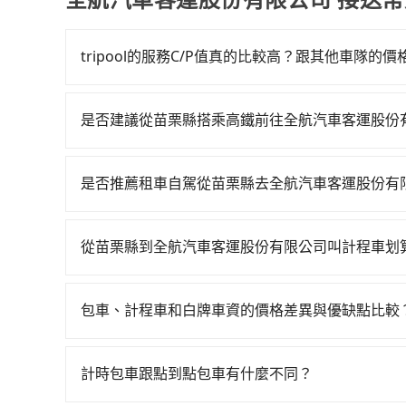
tripool的服務C/P值真的比較高？跟其他車隊的
在服務品質許可下，乘客當然希望價格越便宜越好
的台灣大車隊、大都會、LINE Taxi、Uber
是否建議從苗栗縣搭乘高鐵前往全航汽車客運股份
KKDAY、KLOOK、叫車吧等。tripool旅
從苗栗搭高鐵去全航汽車客運股份有限公司絕非最
包括苗栗縣去全航汽車客運股份有限公司），全台保
中雖然一天最多時有30班車次，從最早07:13到2
專車到府服務，是絕大多數乘客出行的最佳選擇。
是否推薦租車自駕從苗栗縣去全航汽車客運股份有
從苗栗縣頭份市前往最靠近的苗栗高鐵站，叫一輛計
如果你有台灣駕照且對自己駕駛技術有信心，且在
站、現場購票並於月台排隊的時間約15分鐘，再乘坐
天就要來回，那在苗栗路邊可隨租隨借的iRent應該
每人票價270元，再用10分鐘出站、等待車站前排班
從苗栗縣到全航汽車客運股份有限公司叫計程車划
$115~205承租小轎車，每公里再額外加收$3.
全航汽車客運股份有限公司 (南投縣埔里鎮) 的目
如選擇小黃直達，在苗栗可以透過app叫車的有55
為$1,850~2,400（金額差異來自於平假日、車
轉乘之平均每人花費為1,320元。不過苗栗縣領有
近的計程車隊，如風翼租車、頭份永康車行、永安車行等
小時40元路邊停車費用預估進去，但額外的汽車保險
0.5%，換句話說，臨時要叫小黃的難度是雙北大城
包車、計程車和白牌車資的價格差異與優缺點比較
元間，但如改預約tripool可省高達$1,600
的車型，如Toyota Yaris、Prius C、Vi
機不按表收費，看乘客是外地人便漫天喊價或恣意繞路
包車、計程車或白牌車。主要價格差異和優缺點如下
法計程車約380輛，計程車密度為雙北的0.5%，
座或九人座可供選擇，而且無人租車最令人詬病的
費約1,250元，費時1小時42分鐘。選擇搭乘高
地點上車較客製化。此外，司機還會提供各種旅遊建
果當天或隔天也要原路返回，全航汽車客運股份有限
凹的車門仍未被修理，每一次租車都好像在開樂透
計時包車跟點到點包車有什麼不同？
外浪費24分鐘在轉乘與等車上，現在還不馬上來預約tr
優點是24小時隨叫隨到，價格按錶計費，但若遇交通
程車，建議事先做好規劃。再加上苗栗縣有些計程車
卻遲遲尚未歸還，又或者要還車時卻偏偏找不到停
共乘服務，最多可再節省50%的交通費用。