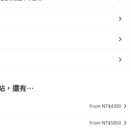
塞車時亦會加收延遲費用，一般屬短程接駁為主。 - 白牌
位，對於急著用車或者要載其他乘客的人來說就有不小的風
從苗栗縣前往國光客運 市府轉運站的途中可備註加點。每個加點
性和服務質量無法保障，需要自行承擔風險，遇到狀況事後也
用時還是有其區域的限制，實際可停靠的地點與你的上下車地
可能有些路線完全順路，但是司機多點停靠就會有額外的等待時
得非常不便。
能提供乘坐9人以上之廂型車，其實屬違法。在現行法律下，營業小
8位乘客，如果要10人以上就是營業大客車的範疇，也就是中
輛行照不符，連司機的駕照都會不符。在路上被警察盤查請下
包車的便利性和彈性，探訪更多的景點，並且可以按照自己的
賠償就事大了。千萬別為了省小錢而把朋友親人的安全給賭
周邊的文化和風俗，品嚐當地的美食，與當地人交流，深入體
與一台小轎車比較划算，如人數超過12位就一定是叫一台中巴
找當地導遊或者向當地居民請教，了解更多的深度資訊和內
禁止大客車通行的，建議在預定時最好先與車行或平台確認。
，提供最新的「先享受後付款」消費金融服務。只需提供手機號
富自己的旅程。
的14天內前往便利商店或ATM繳費即可。
運站，還有⋯
from NT$
4300
from NT$
5850