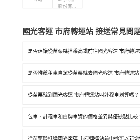
股份有限
公司
國光客運 市府轉運站 接送常見問
是否建議從苗栗縣搭乘高鐵前往國光客運 市府轉運
若要從苗栗縣搭高鐵前往國光客運 市府轉運站，高鐵
到23:00，苗栗-台北一天最多有32班次高鐵可
是否推薦租車自駕從苗栗縣去國光客運 市府轉運站
車花費約900元、車程約40分鐘。抵達高鐵站後，
如果你有台灣駕照且對自己駕駛技術有信心，且在
43~49分鐘（平均46分）的高鐵從苗栗站前往台
天就要來回，那在苗栗路邊可隨租隨借的iRent應該
的計程車，搭上小黃後約花30分鐘、車費300元後，
從苗栗縣到國光客運 市府轉運站叫計程車划算嗎？
$115~205承租小轎車，每公里再額外加收$3.
加上轉車時間共2小時22分鐘，假設4位同行，高
如選擇小黃直達，在苗栗可以透過app叫車的有5568
$1,900~2,500（金額差異來自於平假日、車款
計程車僅有400多輛，計程車的密度為雙北的0.5
元間，但如改預約tripool可省高達$1,500
時40元路邊停車費用預估進去，但額外的汽車保險與
使幸運攔到一輛小黃了，苗栗縣少部分小黃司機不
包車、計程車和白牌車資的價格差異與優缺點比較
法計程車約380輛，計程車密度為雙北的0.5%，
車型，如Toyota Yaris、Prius C、Vio
程使用tripool並到府專車接送，則每人平均花費
包車、計程車或白牌車。主要價格差異和優缺點如下
加上苗栗縣有些計程車司機不按錶計費，約有34%
或九人座可供選擇，而且無人租車最令人詬病的就
僅每人至少額外負擔40元車資，而且更會額外浪費41
地點上車較客製化。此外，司機還會提供各種旅遊建
合以上，無論在價格或服務品質上，tripool都
的車門仍未被修理，每一次租車都好像在開樂透一
從苗栗縣抵達國光客運 市府轉運站前中途可以新
你是三人以下要乘車，也可參考tripool的拼車共