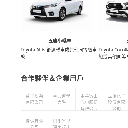
五座小轎車
Toyota Coro
Toyota Altis 舒適轎車或其他同等級車
旅或其他同等
款
合作夥伴＆企業用戶
菊子娛樂
臺北醫學
中華賓士
立積電子
有限公司
大學
汽車股份
股份有限
有限公司
公司
聯合職工
協憶有限
日出峇里
福利委員
公司
溫泉飯店
會