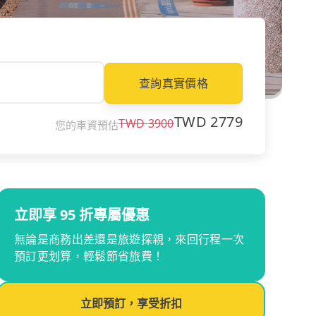
查詢真實價格
TWD
2779
TWD
3900
您的車資預估
立即享 95 折專屬優惠
無論是商務出差還是旅遊探親，來回行程一次
預訂更划算，輕鬆節省旅費！
立即預訂，享受折扣