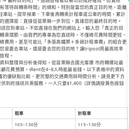
站B → 最終目的地」。這趟旅程看似被切割成好幾段，但實際
有等待與轉乘時間」的總和。特別是當您的真正目的地，距離
前往車站、提早候車、下車後再轉乘計程車或公車的時間，累計
的選擇是：直接從苗栗縣一步到位，直達您的最終目的地。
讓我們送您到車站，不如直接在我們的網站上，輸入您「真正的目
轉乘環節，由我們的專車為您直送時，不僅總花費時間更短、
總費用，甚至可能比「多張高鐵票＋多趟計程車費」的組合更
是要去車站，還是要去您的目的地？讓tripool用最高效率
旅程。
資料整理與分析後得知，從苗栗縣去國光客運 市府轉運站最
兼顧花費預算，iRent在4~8人時能最省錢。以下表格中的資料
鐵的優缺點比較，更完整的交通費用與時間分析，請見更下方
提供到府接送共乘服務，一人只要$1,400（詳情請按黃色按鈕
租車
計程車
105~130分
115~130分