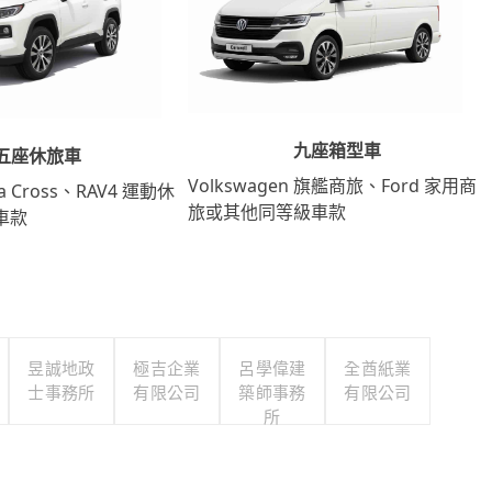
九座箱型車
五座休旅車
Volkswagen 旗艦商旅、Ford 家用商
lla Cross、RAV4 運動休
旅或其他同等級車款
車款
昱誠地政
極吉企業
呂學偉建
全酋紙業
士事務所
有限公司
築師事務
有限公司
所