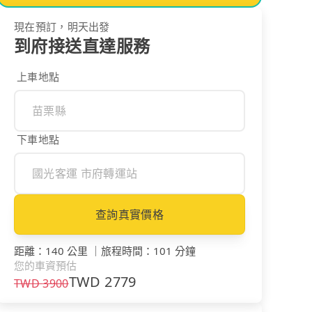
現在預訂，明天出發
到府接送直達服務
上車地點
下車地點
查詢真實價格
距離
：
140 公里
｜
旅程時間
：
101 分鐘
您的車資預估
TWD
2779
TWD
3900