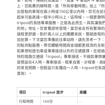
束，對嗎？傳統的思維是：「我家 → 車站A → 車
上，您耗費的總時間，是「所有移動時間」加上「所
出發點的車程在兩小時或150公里以內時，您花在
起來可能高達一個半小時以上。這時候，一個更聰明
tripool的長途專車服務，正是為此而生。與其
的地」地址。您會驚訝地發現，當您省去所有繁瑣的
過程更舒適，對於兩人以上的團體來說，整趟旅程的
加划算。下次當您準備前往車站時，請先思考一下：您
的點到點服務，帶您體驗時間與金錢都更經濟的全新
如果想知道包車或專車接送以外的交通選擇，在經過
快的陸路交通是「tripool」專車接送，不過如果想
是預設在4人時，專車接送、租車自駕、計程車、高
的常見問題。但假設只有獨自一人時，tripool也有
查詢）。
項目
tripool 旅步
高鐵
行程時間
100分
-