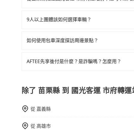
優點是24小時隨叫隨到，價格按錶計費，但若遇交通
遲遲尚未歸還，又或者要還車時卻偏偏找不到停車
tripool有提供多點上下車接送服務，線上預約
車：優點是價格相對較低，有的還可喊價。但安全
險。最後，雖然路邊隨租隨還看似方便，但實際使
位置，前後額外里程數5公里內加收200元。雖然
無法申訴退費。
9人以上團體該如何選擇車輛？
點仍有段距離，在遇到下雨天或者載行李時，就顯
間，收取額外費用是必要的補償。
在Line群組或Facebook社團裡，有司機標榜
客車最多座位數量就是9人，如扣掉司機就只能乘坐
如何使用包車深度探訪周邊景點？
型巴士或大型遊覽車。非法改裝的車輛，不僅與車
使用包車進行深度探訪周邊景點時，可以充分利用
車終止行程事小，如果發生意外，保險公司可不予
節奏和時間進行遊覽。除了景點本身，還可以體驗
上。通常人數沒有超過10位，建議預約一台九人座
AFTEE先享後付是什麼？是詐騙嗎？怎麼用？
驗當地的生活和文化。在探訪景點時，可以積極尋
比較方便。但也有例外，比方說有些山區或路段是
AFTEE是日本市佔率最高的BNPL金流營運公司
幕，並且可以在旅途中收集更多的故事和經驗，豐
碼即可完成即時的信用審查，費用還可於訂單成立後
除了 苗栗縣 到 國光客運 市府轉
從
嘉義縣
從
高雄市