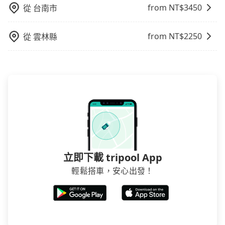
以前完成預約，越早下訂價格越低價，如臨時需要，前
from NT$
3450
從
台南市
一天傍晚五點前仍會收單，最遲如當天下午過後乘車，
四小時前仍能預約。
from NT$
2250
從
雲林縣
立即下載 tripool App
輕鬆搭車，安心出發！