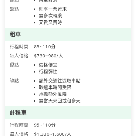
缺點
旺季一票難求
需多次轉乘
又貴又費時
租車
行程時間
85~110分
每人價格
$730~980/人
優點
價格便宜
行程彈性
缺點
額外交通往返取車點
取還車時間受限
承擔額外風險
需當天來回或租多天
計程車
行程時間
95~110分
每人價格
$1,330~1,600/人