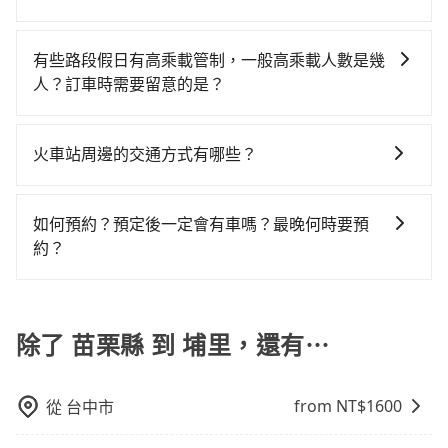
乘客，如果要10人以上就是營業大客車的範疇，也就是
計程車約380輛，計程車密度為雙北的0.5%，也就是說
再者，和運的iRent只提供最基本的車型，如Toyota
元。不過苗栗縣領有合法執照的計程車僅有400多輛，計
如果您需要包車前往公墓掃墓或參加告別式，一般司機
中型巴士或大型遊覽車。非法改裝的車輛，不僅與車輛
要臨時叫到小黃的難度是台北或新北的200倍之多。如果
Yaris、Prius C、Vios這類乘坐體驗較差的車款，如果人
程車的密度為雙北的0.5%，換句話說，臨時要叫小黃的
都會提供接送服務。不過，如果您有其他特殊要求，例
行照不符，連司機的駕照都會不符。在路上被警察盤查
當天或隔天也要原路返回，埔里的計程車更難叫，該縣
有些路段假日有高乘載管制，一般高乘載人數是幾
數超過四位，更是沒有較大的七人座或九人座可供選
難度是雙北大城市的200倍。縱使幸運攔到一輛小黃了，
如需要載運骨灰罈或在車上進行法事等作業，建議在訂
請下車終止行程事小，如果發生意外，保險公司可不予
市僅有約342輛計程車，建議事先做好規劃。再加上苗栗
人？訂車時需要留意的是？
擇，而且無人租車最令人詬病的就是車況，打開車門才
苗栗縣少部分小黃司機不按表收費，看乘客是外地人便
車前先向客服詢問是否有相應的司機可配合，以避免後
賠償就事大了。千萬別為了省小錢而把朋友親人的安全
縣有些計程車司機不按錶計費，約有34%會採現場議
發現仍有上一組乘客遺留的垃圾或者撞凹的車門仍未被
漫天喊價或恣意繞路。但如果全程使用tripool並到府專
當某些特定路段塞車情況嚴重時，為了維持交通秩序和
續爭議。此外，是否需要給司機紅包或小費，則可以由
給賭上。通常人數沒有超過10位，建議預約一台九人座
價，建議最好先上網預約，以免當場被坑受騙。綜合以
修理，每一次租車都好像在開樂透一樣。另外，偶爾也
車接送，則每人平均花費約1,080元，費時1小時22分
道路安全，政府會實施高乘載管制，限制只有符合以下
您自行決定。不過，建議可事先詢問司機是否接受。」
與一台小轎車比較划算，如人數超過12位就一定是叫一
火車站周邊的交通方式有哪些？
上，無論在價格或服務品質上，tripool都是你從苗栗縣
會遇到明明已經預約了時間但上一位用戶卻遲遲尚未歸
鐘。選擇搭乘高鐵而不預約包車，不僅每人至少額外負
四種車輛可以通行：(一) 乘載3人(含駕駛和小孩)以上的
台中巴比較方便。但也有例外，比方說有些山區或路段
到埔里的最佳選擇。
還，又或者要還車時卻偏偏找不到停車位，對於急著用
擔90元車資，而且更會額外浪費31分鐘在轉乘與等車
火車站通常是城市的交通樞紐，以下是火車站常見交通
小型車，(二) 大型客車，(三) 計程車，(四) 駕駛或乘客持
是禁止大客車通行的，建議在預定時最好先與車行或平
車或者要載其他乘客的人來說就有不小的風險。最後，
上，現在還不馬上來預約tripool！如果你是獨自一人乘
方式： 公車或客運：乘坐公車或客運到達或離開火車
有身心障礙證明、記者證或「高速公路高乘載管制」通
如何預約？預定後一定會有車嗎？最晚何時要預
台確認。
雖然路邊隨租隨還看似方便，但實際使用時還是有其區
車，也可參考tripool的拼車共乘服務，最多可再節省
站，相對便宜經濟。 計程車：乘坐計程車到達或離開火
行證之小型車。如果您的出行路線會經過高乘載管制時
約？
域的限制，實際可停靠的地點與你的上下車地點仍有段
50%的交通費用。
車站，方便快捷但昂貴。 捷運/輕軌：通過捷運或輕軌到
段和路段，建議最好配合至少兩名以上乘客。
距離，在遇到下雨天或者載行李時，就顯得非常不便。
如要預約從苗栗縣前往埔里的專車接送服務，可直接線
達或離開火車站，快捷便利。 包車：預定包車到達或離
上輸入上下車地點或地址，三秒內即可查到真實價格，
開火車站，是最便利的，無需與人共乘、快速抵達。
照著步驟填寫完乘客資料與線上刷卡，訂單即成立。在
除了 苗栗縣 到 埔里，還有⋯
拿到訂單編號後，隨即會在手機上收到簡訊以及電子郵
件確認信，如此就完成預約了，而司機與車輛的詳細資
from NT$
1600
從
台中市
料，將於乘車前一晚八點透過SMS和EMAIL提供。一旦
付款完畢，tripool保證出車。一般建議出發前一天中午