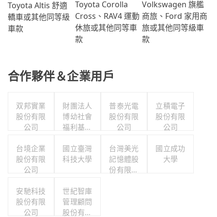
Volkswagen 旗艦
Toyota Corolla
Toyota Altis 舒適
商旅、Ford 家用商
Cross、RAV4 運動
轎車或其他同等級
旅或其他同等級車
休旅或其他同等車
車款
款
款
合作夥伴＆企業用戶
双邦實業
財團法人
普泰光電
立積電子
股份有限
博幼社會
股份有限
股份有限
公司
福利基金
公司
公司
會
台境企業
國立臺灣
台灣美光
國立成功
股份有限
科技大學
記憶體股
大學
公司
份有限公
司
安馳科技
世紀智庫
股份有限
管理顧問
公司
股份有限