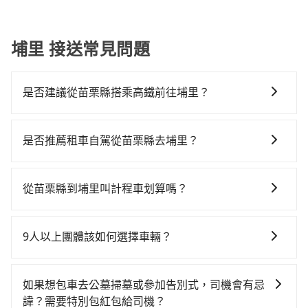
公司
埔里 接送常見問題
是否建議從苗栗縣搭乘高鐵前往埔里？
從苗栗搭高鐵去埔里絕非最佳選擇，高鐵較貴、費時、
轉車麻煩，且難叫計程車前往高鐵站！苗栗-台中雖然一
是否推薦租車自駕從苗栗縣去埔里？
天最多時有30班車次，從最早07:13到23:43，過了末班
如果你有台灣駕照且對自己駕駛技術有信心，且在車上
車到清晨的時段，還是要找其他交通方案。假設從苗栗
時不需要閉目養神（因為要自己開車），最重要的是你
縣苗栗市前往最靠近的苗栗高鐵站，叫一輛計程車花費
從苗栗縣到埔里叫計程車划算嗎？
當天就要來回，那在苗栗路邊可隨租隨借的iRent應該是
約300元、車程約20分鐘。抵達高鐵站後，步行進站、
如選擇小黃直達，在苗栗可以透過app叫車的有55688台
你最便宜選擇。註冊完iRent的app後，可以每小時
現場購票並於月台排隊的時間約15分鐘，再乘坐16~18
灣大車隊，如果在路邊攔不到車，也可考慮打電話至附
$115~205承租小轎車，每公里再額外加收$3.2，從苗栗
分鐘（平均17分）的高鐵從苗栗站前往台中高鐵站，每
9人以上團體該如何選擇車輛？
近的計程車隊，如北龍交通、第一無線金昌計程車等叫
縣（苗栗市）到埔里的花費預估為$1,450~1,950（金額
人票價270元，再用10分鐘出站、等待車站前排班的計
在Line群組或Facebook社團裡，有司機標榜能提供乘坐
車看看。依照里程跳錶計算，價格約為2,645~3,200元
差異來自於平假日、車款差異、抵達目的地後多久原路
程車，搭上小黃後約花55分鐘、車費1,500元後，抵達南
9人以上之廂型車，其實屬違法。在現行法律下，營業小
間，但如改預約tripool可省高達$1,000。但如果你無法
返回），雖已將eTag和可能的每小時40元路邊停車費用
如果想包車去公墓掃墓或參加告別式，司機會有忌
投縣埔里鎮的目的地。全程加上轉車時間共1小時53分
客車最多座位數量就是9人，如扣掉司機就只能乘坐8位
提前預約，或偏好臨時叫車，那要注意苗栗縣僅有合法
預估進去，但額外的汽車保險與可能的罰單都需自付。
諱？需要特別包紅包給司機？
鐘，假設2位同行，高鐵加轉乘之平均每人花費為1,170