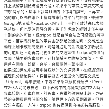
人直接接單，而不是透過車行或旅行社安排，很有可能在
路上被警察攔檢時會有問題，如果來的車輛之車牌又不是
T或R開頭的，基本上就是非法的（俗稱白牌車）。再來，
預約前可以先在網路上搜尋該車行或平台的評價，雖然在
Google地圖或者Facebook粉專上，平均分數越高代表服
務越好，但也要注意評分數，幾千則評論的絕對比僅有幾
十則的來的可信。像tripool就是台灣合法公司經營的叫車
平台，苗栗縣到埔里的車費金額都是公開透明，交易是透
過線上刷卡或超商繳費，清楚可追朔的金流避免了收現金
的可能糾紛。別再為商務出差的交通煩惱！tripool提供苗
栗縣至埔里的專車服務，可打統編開立收據免加價，企業
用戶有國泰、雄獅、台塑、台積電等一萬多間。
如果想知道包車或專車接送以外的交通選擇，在經過資料
整理與分析後得知，從苗栗縣去埔里最快的陸路交通是
「tripool」專車接送，不過如果想兼顧花費預算，iRent
在2~8人時能最省錢。以下表格中的資料是預設在2人時，
專車接送、租車自駕、計程車、高鐵的優缺點比較，更完
整的交通費用與時間分析，請見更下方的常見問題。但假
設只有獨自一人時，tripool也有提供到府接送共乘服務，