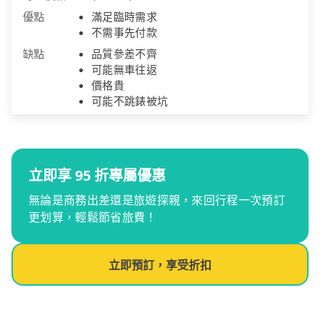
優點
滿足臨時需求
不需事先付款
缺點
品質參差不齊
可能無車往返
價格貴
可能不跳錶被坑
立即享 95 折專屬優惠
無論是商務出差還是旅遊探親，來回行程一次預訂
更划算，輕鬆節省旅費！
立即預訂，享受折扣